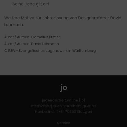
Seine Liebe gilt dir!
Weitere Motive zur Jahreslosung von Designerpfarrer David
Lehmann
.
Autor / Autorin: Cornelius Kuttler
Autor / Autorin: David Lehmann
© EJW - Evangelisches Jugendwerk in Württemberg
jugendarbeit.online (jo)
Praxisverlag buch+musik bm gGmbH
Haeberlinstr. 1–3 | 70563 Stuttgart
Service