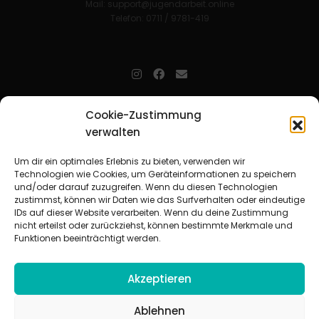
Mail:
support@jugendarbeit.online
Telefon: 0711 / 9781-419
jugendarbeit.online
- kurz jo - ist der Online-Materialpool für
Cookie-Zustimmung
Mitarbeitende in der christlichen Kinder-, Jugend- und jungen
verwalten
Erwachsenenarbeit. Auf
jo
findet man unkompliziert und schnell
zahlreiche praxiserprobte Materialien und gewinnt so Zeit für
Beziehungsarbeit.
Um dir ein optimales Erlebnis zu bieten, verwenden wir
Technologien wie Cookies, um Geräteinformationen zu speichern
und/oder darauf zuzugreifen. Wenn du diesen Technologien
Beteiligte Verbände
zustimmst, können wir Daten wie das Surfverhalten oder eindeutige
CVJM-Landesverband Bayern e. V.
|
CVJM-Gesamtverband in
IDs auf dieser Website verarbeiten. Wenn du deine Zustimmung
Deutschland e. V.
nicht erteilst oder zurückziehst, können bestimmte Merkmale und
CVJM-Westbund e. V.
|
Deutscher Jugendverband „Entschieden für
Funktionen beeinträchtigt werden.
Christus“ e. V.
Evangelisches Jugendwerk in Württemberg
Akzeptieren
Ablehnen