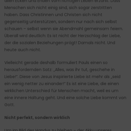
allen Ecken und Enden vom richtigen Leben erzählt: Dass
Menschen sich nicht einig sind, sich sogar zerstritten
haben. Dass Christinnen und Christen sich nicht
gegenseitig unterstützen, sondern nur nach sich selbst
schauen – selbst wenn sie Abendmahl gemeinsam feiern.
Überall wird deutlich: Es ist nicht der Herzschlag der Liebe,
der die sozialen Beziehungen prägt! Damals nicht. Und
heute auch nicht.
Vielleicht gerade deshalb formuliert Pauls einen so
herausfordernden Satz: „Alles, was ihr tut, geschehe in
Liebe!“. Diese von Jesus inspirierte Liebe ist mehr als „seid
ein wenig netter zu einander!“ Es ist eine Liebe, die einen
wirklichen Unterschied für Menschen macht, weil es um
eine innere Haltung geht. Und eine solche Liebe kommt von
Gott.
Nicht perfekt, sondern wirklich
Um im Bild des Handys zu bleiben – der Akku unseres