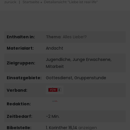
zurück
|
Startseite
Detailansicht "Liebe ist real life"
Enthalten in:
Thema
: Alles Liebe!?
Materialart:
Andacht
Jugendliche, Junge Erwachsene,
Zielgruppen:
Mitarbeit
Einsatzgebiete:
Gottesdienst, Gruppenstunde
Verband:
Redaktion:
Zeitbedarf:
-2 Min.
Bibelstelle:
1. Korinther 16,14
anzeigen