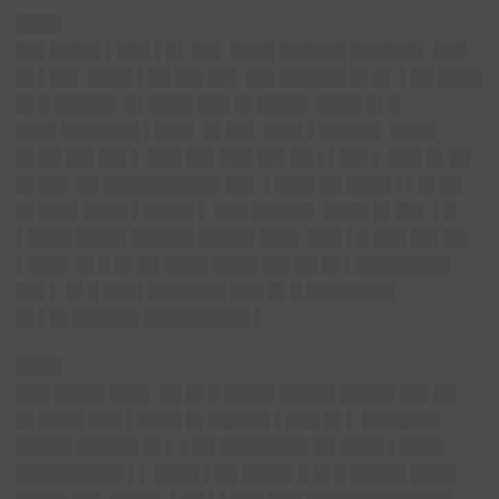
████
██▌████▌▌███ ▌█▌ ██▌ ████ ██████ ██████▌ ███
█▌▌██▌ ████ ▌██ ██▌██▌ ██▌██████ █▌█▌ ▌██ ████
█▌█ █████▌ █▌████ ███ █▌████▌ ████ █▌█
███▌███████ ▌███▌ █▌██▌ ███▌▌█████▌ ████
█▌██ ██▌██▌▌ ███ ██▌███ ██▌██ ▌▌██▌▌ ███ █▌██
█▌██▌ ██ ██████████▌██▌ ▌███▌██ ████ ▌▌█▌██
█▌███▌████ ▌████▌▌ ███ █████▌ ████ █▌██▌ ▌█
▌████ ████▌█████▌█████ ███▌ ███ ▌█ ███ ██▌██
▌███▌ █▌█ █▌██ ████ ████ ██▌██ █▌▌████████▌
██▌▌ █▌█ ███▌███████ ███ █▌█ ████████
█▌▌█▌██████ █████████▌▌
████
███ ████▌███▌ ██ █▌█ ████▌█████ █████ ██▌██
█▌████ ███ ▌████ █▌█████▌▌███ █▌▌ ███████
█████ █████▌█▌▌ ▌██ ████████ ██ ████ ▌████
█████████▌▌▌ ████ ▌██ ████▌█ █▌█ █████ ████