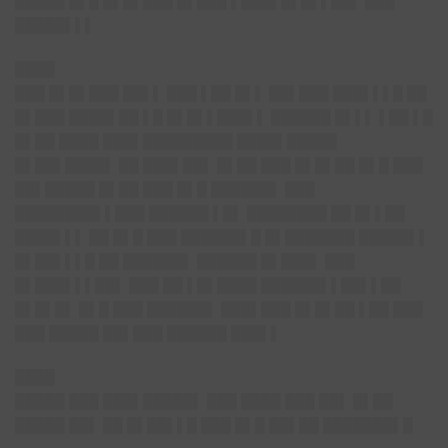
█████ █▌█ █▌█▌███ █▌███ ▌███▌█▌█▌▌██▌ ███
█████▌▌▌
████
███ █▌█▌███ ██▌▌ ███ ▌██ █▌▌ ██▌███ ███▌▌▌█ ██
█▌███ ████▌██ ▌█ █▌█▌▌███▌▌ ██████ █▌▌▌ ▌██ ▌█
█▌██ ████ ███▌█████████ ████▌█████
█▌██▌████▌ ██ ███▌██▌ █▌██ ███ █▌█▌██ █▌█ ███
██▌█████ █▌██ ███ █▌█ ██████▌ ███
████████▌▌███ ██████ ▌█▌ ████████ ██ █▌▌██
████▌▌▌ ██ █▌█ ███ ██████▌█ █▌███████ █████▌▌
█▌██▌▌▌█ ██ ██████▌ ██████ █▌███▌ ███
█▌███▌▌▌██▌ ███ ██ ▌█▌████ ██████▌▌██▌▌██
█▌█▌█▌ █▌█ ███ ██████▌ ███▌███ █▌█▌██ ▌██ ███
███ █████ ██▌███ ██████ ███▌▌
████
█████ ███ ███▌█████▌ ███ ████ ███ ██▌ █▌██
█████ ██▌ ██ █▌██▌▌█ ███ █▌█ ██▌██ ███████▌█