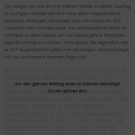
Vor einiger Zeit war ich mit meiner Familie zu einem Ausflug
in Stuttgart. Gerade will ich in eine eben freigewordene
Parklücke einbiegen, da schiebt sich von hinten ein SUV
zwischen mich und die Lücke. Der unfreundliche Fahrer ist
offenbar zu allem bereit, um mir das begehrte Fleckchen
Asphalt streitig zu machen. „Was glaubt der eigentlich, wer
er ist?“ Augenblicklich platzt mir der Kragen. Wütend steige
ich aus und mache meinem Ärger Luft.
██▌██ █████▌▌██▌▌███▌██ █▌████ ██▌████ █▌██
████▌█████▌█ █████ ██▌███▌██▌███▌▌██ ▌█ █▌█
█████▌ ██████ ██▌ ██████████▌███▌ ████▌
███▌██ ██▌▌█ ███ █████▌▌███▌ █▌██ ███▌▌███
███▌████████████▌██ ████ ▌██ ███▌█████▌▌██▌
█▌█████▌▌ ███ ████▌█▌█ ████ ███████▌
██▌████▌█ ████ ▌██ █▌█▌█ ███ █████▌████ ███▌
████▌█ █████ ███ █▌██▌▌ █▌█ █▌██ ██████▌▌██
███▌██████▌███ ▌██████▌█ █████ ▌██ █▌██▌