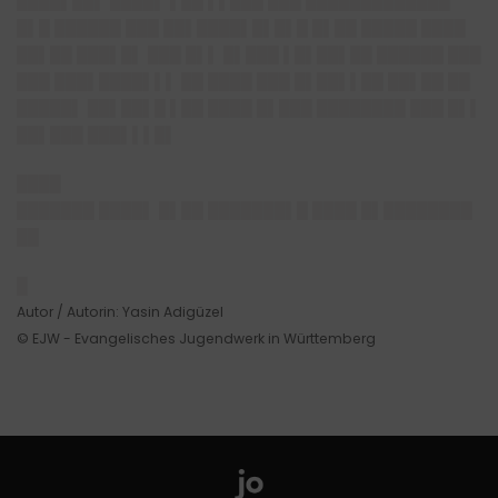
████▌██▌ ████▌ ▌██ ▌▌███ ███ █████████████
█▌█ ██████ ███ ██▌████▌█▌█▌█ █▌██ █████ ████
██▌██ ███▌█▌ ███ █▌▌ █▌███ ▌█▌██▌██ ██████ ███
███ ███▌████▌▌▌ ██ ████ ███ █▌██▌▌██ ██▌██ ██
█████▌ ██▌██▌█ ▌██ ████ █▌███ ████████ ███ █▌▌
██▌███ ███▌▌▌█▌
████
███████ ████▌ █▌██ ███████▌█ ████ █▌████████
██
█
Autor / Autorin: Yasin Adigüzel
© EJW - Evangelisches Jugendwerk in Württemberg