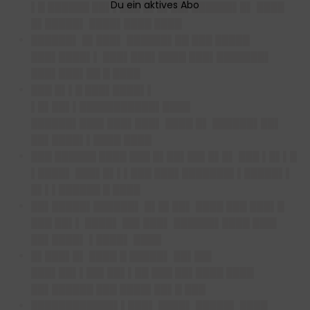
▌█ ██████ ██▌▌███ █▌█▌██▌██████▌█▌ ████
█▌█████▌ ████▌████ ████
██████▌ █▌███▌ ██████▌██ ███ █████
███▌████▌▌ ███▌███▌████ ███▌███████▌
███▌███▌██ █ ████
███ █▌▌█ ███▌████▌▌
▌█▌██▌▌███████████▌████
██████▌███▌███▌███▌ ████ █▌ ██████▌██▌
██▌████▌▌████ ████
███ ██████ ████ ███ █▌██▌██▌█▌█▌ ███ ▌█▌▌█
▌████▌ ███▌█▌▌▌███ ███▌███████▌▌█████▌▌
█▌▌▌██████ █ ████
██▌█████▌██████▌ █▌█▌██▌ ████ ███ ███▌█
███ ██▌▌ ████▌ ██▌███▌ ██████▌████ ███▌
██▌████▌ ▌████▌ ████
█▌███▌█▌ ████ █ █████▌ ██▌██▌
███▌██▌▌██▌██▌▌██ ███ ██▌████ ████
██▌██████ ███ ████▌██▌█ ███
████████████▌▌███▌ ████▌ █████▌ ████