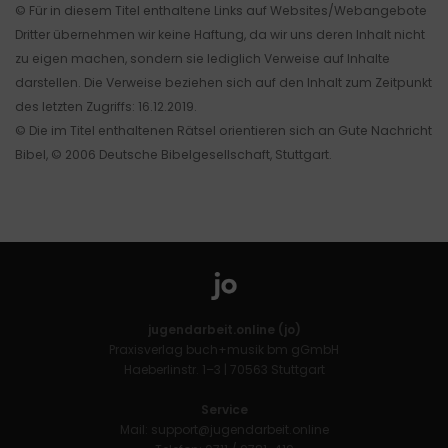
© Für in diesem Titel enthaltene Links auf Websites/Webangebote
Dritter übernehmen wir keine Haftung, da wir uns deren Inhalt nicht
zu eigen machen, sondern sie lediglich Verweise auf Inhalte
darstellen. Die Verweise beziehen sich auf den Inhalt zum Zeitpunkt
des letzten Zugriffs: 16.12.2019.
© Die im Titel enthaltenen Rätsel orientieren sich an Gute Nachricht
Bibel, © 2006 Deutsche Bibelgesellschaft, Stuttgart.
jugendarbeit.online (jo)
Praxisverlag buch+musik bm gGmbH
Haeberlinstr. 1–3 | 70563 Stuttgart
Service
Mail:
support@jugendarbeit.online