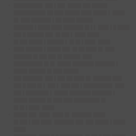
█████████▌ ██▌▌██▌ ████▌██▌█████
██████████▌██ ███ █████ ███▌████▌▌ ████
█▌ ███ ██████▌▌██ ████ █████▌
██████▌▌████ ███▌██████▌█▌▌▌ ███▌▌█ ████
██▌█ █████▌██▌ █▌██▌▌ ███▌████
█▌██▌████▌▌█████▌▌ █▌█▌▌███▌ ████
███▌█████▌▌████▌██▌ █▌██ ███▌█▌ ███
██████ █▌██▌██▌█▌█████▌ ███
█████████▌█▌█▌ ████▌███████ ██████▌▌
████▌█████▌█▌███ █████
██▌██████▌ ██▌▌██▌██ ███▌█▌ ██████ ███
██▌█ ███ █▌▌ ██▌▌ ███ ██▌▌█████████▌ ███
██▌▌███████▌▌ ████▌███████ ██████▌▌
████▌█████▌█▌███ ███ ████████▌█▌
█▌█▌▌███▌ ████
████▌██▌ ███▌ ███▌█▌ ██████▌████
█▌██▌▌██▌███▌ ██████▌██▌ ██▌████▌▌████
████