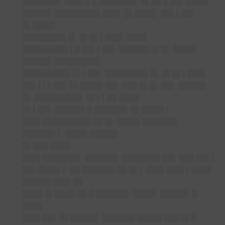
███████▌ ███▌█ █ ███████▌ █▌██ █ ██▌████▌
█████▌ █████████ ███▌ █▌████▌ ██▌▌██▌
█▌████▌
████████▌█▌ █▌█▌▌███▌ ████
█████████ ▌█ ██▌▌██▌ ██████ █▌█▌ ████▌
█████▌ █████████
█████████▌█▌▌██▌ ████████▌█▌ █▌█▌▌███▌
██▌▌▌▌██▌ █▌████▌██▌ ███ █▌█▌ ██▌ █████▌
█▌ █████████▌ █▌▌▌██ ████
█▌▌██▌ ██████ █ ██████▌ █▌████▌▌
███▌█████████▌██ █▌ ████▌███████
██████▌▌ ████▌█████▌
█▌███ ████
███▌███████▌ ██████▌ ███████▌██▌ ███ ██▌▌
██▌████▌▌ ██ ██████▌██ █▌▌ ███▌███▌▌████
█████▌███▌██
████ █▌████ ██ █ ██████▌ ████▌ █████▌ █
████
███▌██▌ █▌█████▌ ██████▌█████ ███ █▌█