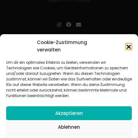
Telefon: 0711 / 9781-419
jugendarbeit.online
- kurz jo - ist der Online-Materialpool für
Cookie-Zustimmung
Mitarbeitende in der christlichen Kinder-, Jugend- und jungen
verwalten
Erwachsenenarbeit. Auf
jo
findet man unkompliziert und schnell
zahlreiche praxiserprobte Materialien und gewinnt so Zeit für
Beziehungsarbeit.
Um dir ein optimales Erlebnis zu bieten, verwenden wir
Technologien wie Cookies, um Geräteinformationen zu speichern
und/oder darauf zuzugreifen. Wenn du diesen Technologien
Beteiligte Verbände
zustimmst, können wir Daten wie das Surfverhalten oder eindeutige
CVJM-Landesverband Bayern e. V.
|
CVJM-Gesamtverband in
IDs auf dieser Website verarbeiten. Wenn du deine Zustimmung
Deutschland e. V.
nicht erteilst oder zurückziehst, können bestimmte Merkmale und
CVJM-Westbund e. V.
|
Deutscher Jugendverband „Entschieden für
Funktionen beeinträchtigt werden.
Christus“ e. V.
Evangelisches Jugendwerk in Württemberg
Akzeptieren
Ablehnen