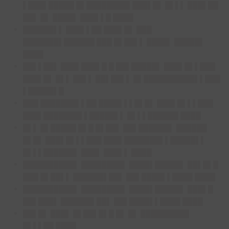
▌███▌█████ █▌████████▌███▌█▌ █▌▌▌ ███▌██
██▌ █▌ ████▌ ███▌▌█ ████
██████▌▌ ███▌▌██ ███▌█▌ ███
███████▌██████ ███ █▌██▌▌ ████▌ █████▌
████
██▌▌██▌ ███▌███▌█ █ ██▌█████▌ ███▌█▌▌███
███▌█▌ █▌▌ ██▌▌ ██▌██▌▌ █▌██████████▌▌███
▌█████▌█
███ ███████▌▌██ ████▌▌▌█▌█▌ ███▌█▌▌▌███
███▌███████▌▌█████▌▌ █▌▌▌██████ ████
█▌▌ █▌█████ █▌█ █▌██▌ ██▌██████▌ ██████
█▌█▌ ███▌█▌▌▌███ ███▌███████▌▌█████▌▌
█▌▌▌██████▌ ███▌ ███▌▌ ████
██████████▌ ████████▌ ████▌█████▌ ██▌█▌█
███ █▌██▌▌ ██████▌██▌ ██▌████▌▌████ ████
██████████▌ ████████▌ ████▌█████▌ ███▌█
██▌███▌ ██████▌██▌ ██▌████▌▌████ ████
██▌█▌ ███▌ █▌██▌█▌█ █▌ █▌ █████████▌
█▌▌▌██ ████