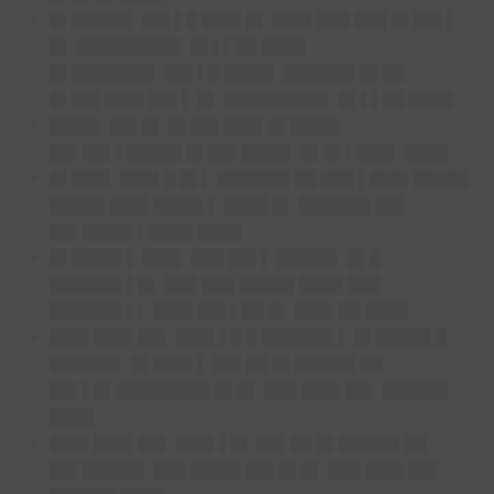
█▌█████▌ ██▌▌█ ███▌█▌ ███▌███ ███ █▌██▌▌
█▌ █████████▌ █▌▌▌██ ████
█▌███████▌ ██▌▌█ ████▌ ██████▌█▌██
█▌██▌███▌██▌▌ █▌ █████████▌ █▌▌▌██ ████
████▌ ██▌█▌ █▌██▌███▌█▌████▌
██▌██▌▌█████ █▌██▌████▌ █▌█▌▌███▌ ████
█▌███▌ ███▌█ █▌▌ ██████▌██ ███ ▌███▌█████
█████ ███▌████▌▌ ████ █▌ ██████▌██▌
██▌████▌▌████ ████
█▌████▌▌ ███▌ ███ ██▌▌ █████▌ █▌█
██████▌▌█▌ ███ ███ █████ ████ ███
██████▌▌▌ ███▌██▌▌██ █▌ ███▌██ ████
███▌███▌██▌ ███▌▌█ █ ██████▌▌ █▌█████ █
██████▌ █▌███▌▌ ██▌██ █▌█████▌██
██▌▌█▌████████▌█▌█▌ ███ ███▌██▌ ██████
████
███▌███▌██▌ ███▌▌█▌ ██▌██ █▌█████▌██
██▌█████▌ ███ ████▌██▌█▌█▌ ███ ███▌██▌