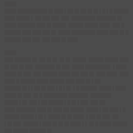
████
████ ██████████ █▌███ ▌██ █▌██ █▌█▌▌█ ▌█ █████
███▌████▌▌ ██ ██▌██▌ ██▌
████████ ██████▌█▌
████ ██████ ███ █▌████▌ █████ ████▌███▌ ██▌█
█████▌███ ███ ██▌█▌ ████ ████████ ████ ███ █▌█
█████▌███
██▌ ██▌███ █▌███▌
████
███ █████▌█▌ ██ █▌█▌ █▌█▌ ████▌ █████ ████▌███
█▌██▌█▌██▌ ██████▌█▌██▌ ████ ████████▌ ▌███▌
████ █▌██▌ ██▌█████ ████ ██▌██▌█▌ ███ ███▌ ███
███▌█ █████ ████ █████ ███ ███ █▌▌██
█████▌█▌▌▌██ █▌██▌▌█ ▌█▌ ▌█ █████▌ ████ ▌███▌
████ █▌██▌ █▌█ ████████ ██████▌ ███████
████▌▌█▌ ██▌▌██ █████ ▌█ █▌▌██▌ ██▌██
███▌██████▌███ █▌███ ██ ████▌ ████ ▌██ ███ ▌█
█████ ████▌▌█▌▌ ████ █▌█▌███▌ ▌██ █▌██▌ ██
▌█▌██▌ █████ ▌███ █▌█▌█▌███▌▌▌ █▌█ ████ █████
██▌█████ █████▌█▌