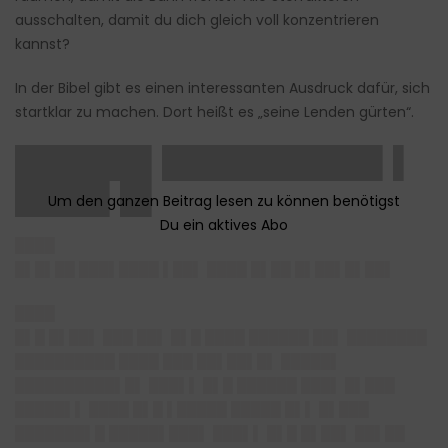
ausschalten, damit du dich gleich voll konzentrieren
kannst?
In der Bibel gibt es einen interessanten Ausdruck dafür, sich
startklar zu machen. Dort heißt es „seine Lenden gürten“.
██████▌██████████▌▌
████▌█▌
████
█▌█▌██ ███▌████ ▌██▌ ████ █▌██ █▌██▌█▌██▌
████
█▌█ █▌██▌ ███ ██▌ █▌█ ████ ██████ ██▌ ████████
██████████ ████ ███ ██▌██▌█▌ █████▌
██████████▌█▌ ███▌▌ █▌█ ██████ ███▌ █▌███
█████▌▌ ████ █▌█ ▌█████ █████ █▌▌ █▌███
███████▌█ █████▌███▌ ███▌▌ █▌█ █▌██▌ ██▌██