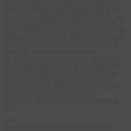
██ █▌█▌▌█████ ██▌▌██ ▌█████ █▌█▌█ ████████▌
████ █▌█ ███████▌ ▌████ █████████ ███ ██ █▌█
██▌▌▌█ ██▌ █▌███ ████▌█▌ ████ █▌██ █████▌▌ ██
█▌▌██ ████████████▌▌██▌ ████ ███ █▌██ ███
████▌▌ ██████ ██▌▌▌█▌ █████▌▌ ▌████████▌█ ██
▌█████▌ ████ █▌█▌▌█▌██▌ █████ ▌█ █▌███ █████
██ █▌████▌ ████ ████ █▌█████ ███ ███ ██▌█ ██
████▌▌██▌ ████ ███ ███ ▌████ ██████
██▌███▌▌██ █▌████▌▌██▌ ██ █▌██▌ ██████▌▌██
██ █▌█▌████▌ ████▌█ ███ █▌██ █▌█ ▌████ █████
███ █▌█████ ████████▌ █▌███▌█ █▌█ ████▌ ██
████ █▌█ ██▌█ ███▌ █████▌ ███ █▌███▌█ █▌█
█▌████████ ▌█ ███ ████▌█▌ ███ ██ ██▌▌██ █▌█
██▌██ ███▌█ ████▌ ██ █▌█▌█████████
████▌▌███▌ █████▌▌ ███ ████▌█ ██▌██████ ██
██▌█▌
████
███ ████████ ███████▌█ ██▌██ ██████▌███