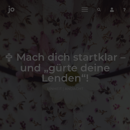
toggle
navigation
Mach dich startklar –
und „gürte deine
Lenden“!
EINHEIT | ANDACHT