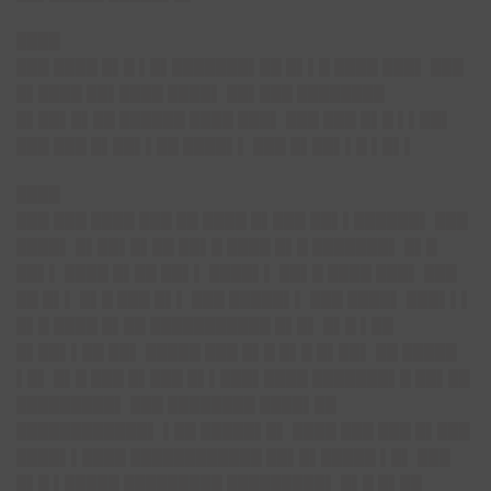
████
███ ████ █▌█ ▌█▌███████▌██ █▌▌█ ████ ███▌ ███
█▌████ ██▌████ ████▌ ██▌███ ████████
█▌██▌█▌██ ██████ ████ ███▌ ███ ███ █▌█ ▌▌██▌
███ ███ █▌██▌▌██ ████▌▌ ███ █▌██▌▌█ ▌█▌▌
████
███ ███ ████ ███ ██ ████ █▌███ ██▌▌██████▌ ███
████▌ █▌██▌█▌██ ██▌█ ████ █▌█ ███████▌ █▌█
██▌▌ ████ █▌██ ██▌▌ ████▌▌ ██▌█ ████ ███▌ ███
██ █▌▌ █▌█ ███ █▌▌ ███ █████▌▌ ███ ████▌ ███▌▌▌
█▌█ ████ █▌██ ███████████ █▌█▌ █▌█ ▌██
█▌██▌▌██ ██▌ █████ ███ █▌█ █▌█ █▌██▌ ██ █████
▌█▌ █▌█ ███ █▌███ █▌▌███▌████ ███████▌█ ██▌██
█████████▌ ███ ████████ ████▌██
████████████▌ ▌██ █████▌█▌ ████ ███ ███ █▌███
████▌▌████ ████████████ ██▌█▌█████ ▌█▌ ███
█▌█ ▌█████ █████████ █████████▌ █▌█ █▌██