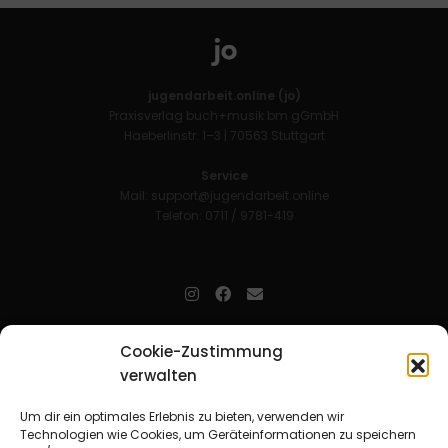
jugendarbeit.online (jo)
Praxisverlag buch+musik bm gGmbH
Haeberlinstr. 1–3 | 70563 Stuttgart
Service
Mail:
support@jugendarbeit.online
Telefon: 0711 / 9781-419
jugendarbeit.online
- kurz jo - ist der Online-Materialpool für
Cookie-Zustimmung
Mitarbeitende in der christlichen Kinder-, Jugend- und jungen
verwalten
Erwachsenenarbeit. Auf
jo
findet man unkompliziert und schnell
zahlreiche praxiserprobte Materialien und gewinnt so Zeit für
Beziehungsarbeit.
Um dir ein optimales Erlebnis zu bieten, verwenden wir
Technologien wie Cookies, um Geräteinformationen zu speichern