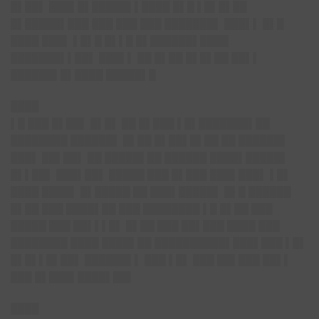
█▌██▌ ███▌█▌█████▌▌████ █▌█ ▌█▌█▌██
█▌█████▌███ ███ ███ ███ ███████▌ ███▌▌ █▌█
████ ███▌ ▌█▌█ █▌▌█ █▌██████▌████
███████▌▌██▌ ███▌▌ ██ █▌██ █▌█▌██ ██▌▌
██████▌█▌████ █████▌█
████
▌█ ███ █▌██▌ █▌█▌ ██ █▌███ ▌█▌███████▌██
████████ ██████▌ █▌██ █▌██▌█▌██ ██ ██████▌
███▌ ██▌██▌ ██ █████▌██ ██████ ████▌█████▌
█▌▌██▌ ███▌██▌ █████ ███ █▌███ ███▌███▌ ▌█▌
████ ████▌ █▌█████ ██ ███▌█████▌ █▌█ ██████
█▌██ ███ ████▌██ ███ ████████ ▌█ █▌██ ███
█████ ███ ██▌▌▌█▌ █▌██ ███ ██▌███ ████ ███
████████ ████ ████▌██ ██████████▌███▌███ ▌█▌
█▌█▌▌█▌██▌ ██████▌▌ ███ ▌█▌ ███ ██▌███ ██▌▌
███ █▌███▌████▌██▌
████