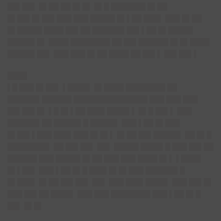
██▌██▌ █▌██ ██ █▌█▌ █▌█ ███████ █▌██
█▌██▌█▌██▌███ ███ █████ █▌▌██ ███▌ ███ █▌██
█▌█████ ████ ██▌██ ██████▌██▌▌██ █▌█████
█████▌█▌ ████ ████████ ██ ██▌██████ █▌█▌████
█████▌██▌ ███ ███ █▌██ ████ ██ ██▌▌ ██▌██▌▌
████
▌█ ███ █▌██▌ ▌████▌ █▌████ ████████ ██
██████▌██████ ███████████████ ███ ███ ███
██▌██▌█▌ ▌█ █▌▌██ ███▌████▌▌ █▌█ ██▌▌ ███
██████▌██ █████▌█ █████▌ ███ ▌██ █▌███
█▌██▌▌███ ███▌███ █▌█▌▌ █▌██ ██▌█████▌ ██ █▌█
████████▌ ██ ██▌██▌ ██▌ █████ ████▌█ ███ ██▌██
██████ ███ █████ █▌██ ███ ███ ████ █▌▌ ▌████
█▌▌██▌ ███ ▌██ █▌█ ███▌█▌█▌███ ██████▌█
█▌███▌ █▌██ ██▌██▌ ██▌ ███ ███▌████▌ ███ ██▌█▌
███ ██▌██ ████▌ ███ ███ ████████ ███ ▌██ █▌█
██▌ █▌█▌