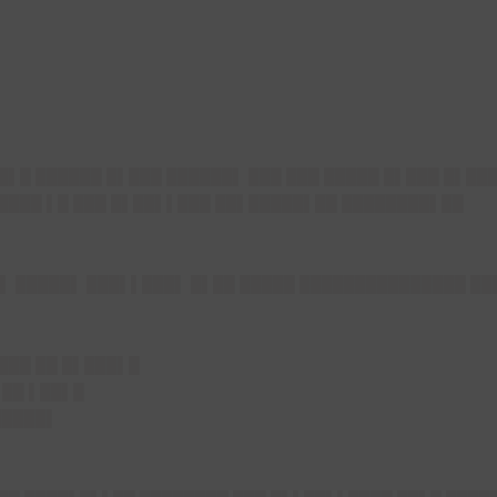
▌
█▌█ ██████ █▌███ ██████▌ ███ ███ █████ █▌███ █▌██
█████ ▌█ ███ █▌██▌▌███ ██▌█████▌██ ████████▌██
▌ █████▌ ███▌▌███▌ █▌██ █████ ███████████████ ██
███ ██ █▌███▌█
▌██ ▌██▌█
█████▌