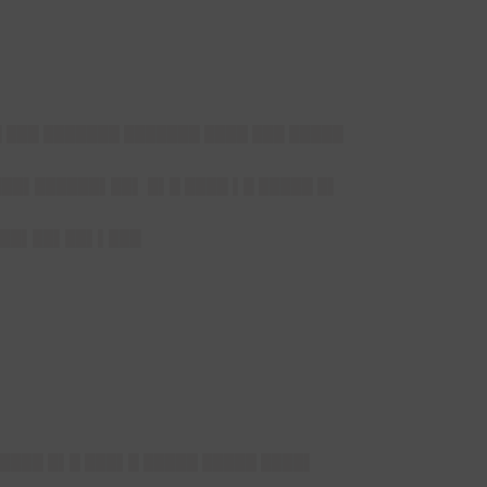
 ███ ███████ ███████ ████ ███ █████
███▌██████▌██▌ █▌█ ████ ▌█ █████ █▌
▌██▌██▌██▌▌███
 ████ █▌█ ███▌█ █████ █████ ████▌