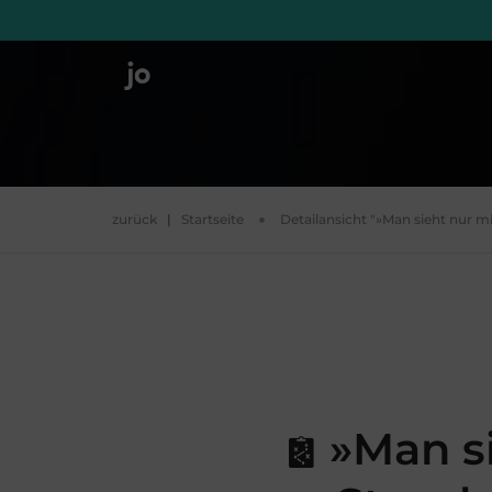
zurück
|
Startseite
Detailansicht "»Man sieht nur m
»Man si