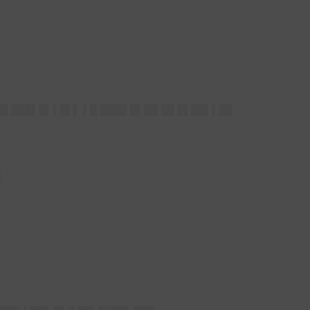
██ ███▌█▌▌█▌▌ ▌█ ████ █▌██ ██ █▌██▌▌██
▌