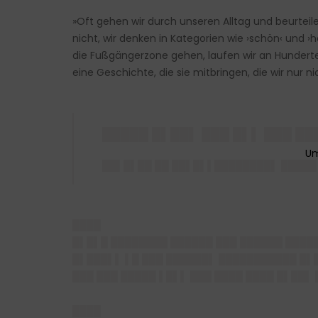
»Oft gehen wir durch unseren Alltag und beurteil
nicht, wir denken in Kategorien wie ›schön‹ und ›
die Fußgängerzone gehen, laufen wir an Hundert
eine Geschichte, die sie mitbringen, die wir nur n
█████ █▌██▌ ███ █▌▌ ███ █
██▌█▌██ ██ ██▌█▌▌████████▌ █████
████
█▌█▌█ ████████ ██████ ███ ██████ ████
█▌███▌▌ ▌█ ███ ██████▌ ███████████ █▌█
███ ███ █████ ▌█▌▌ ███ ████ ████ █▌██▌ 
████