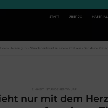
START
ÜBER JO
MATERIA
it dem Herzen gut« – Stundenentwurf zu einem Zitat aus »Der kleine Prinz«
EINHEIT | STUNDENENTWURF
eht nur mit dem Herz