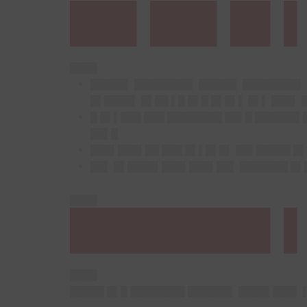
██▌██▌█▌
████
█████▌ ████████▌ █████▌ ████████▌ 
█▌████▌ █▌██ ▌█ █▌█ █▌█▌▌ █▌▌ ███▌ 
█ █▌▌███ ███ ████████ ██▌█ ██████▌
██▌█
███▌███▌██ ███ █▌▌█▌█▌ ██▌█████ █
██▌ █▌████▌███▌███▌██▌ ███████ █▌
████
███████▌
████
█████ █▌█ ████████ ██████▌ ████▌███▌ ▌