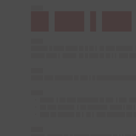
████
█▌██▌▌██
████
█████▌█ ███▌████ █▌█ █▌▌ █▌███ █████▌ 
████▌███▌▌ ████▌ █▌█ ███ █▌█▌▌▌ ███ █
████
████ ███ ██████ █▌██▌▌█ █████████████
████
████▌ ▌██ ███ ███████ █▌██▌ ▌██▌ ██
██ ███ █████▌ ▌██ ██████▌ ████ ▌██ 
███ ██ █████▌█▌▌ █▌▌ ███ ██████ ██ 
████