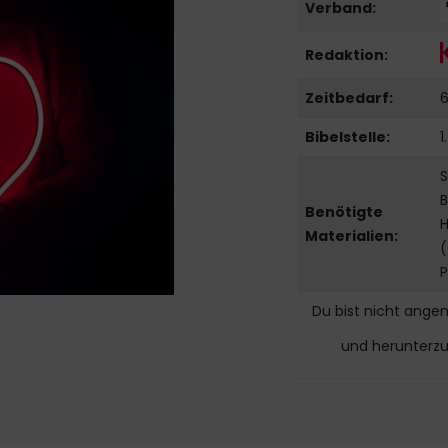
Verband:
Redaktion:
Zeitbedarf:
6
Bibelstelle:
1
S
B
Benötigte
H
Materialien:
(
P
Du bist nicht ange
und herunterz