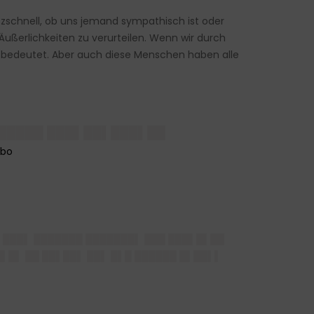
tzschnell, ob uns jemand sympathisch ist oder
 Äußerlichkeiten zu verurteilen. Wenn wir durch
 bedeutet. Aber auch diese Menschen haben alle
█ █████ ███▌██▌███▌██
▌███▌ ███████ ███████▌ ███ ███▌█▌██
█▌█▌ ██ ██▌██▌ ██▌ █▌█ ██████ █▌██▌▌