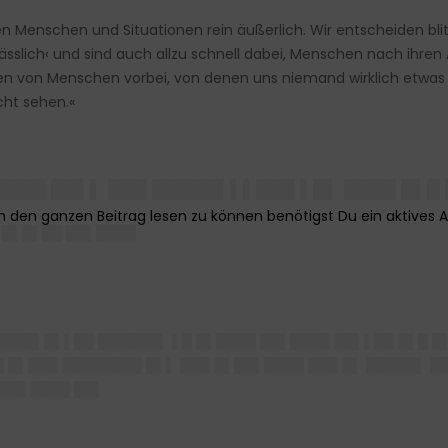
en Menschen und Situationen rein äußerlich. Wir entscheiden bli
hässlich‹ und sind auch allzu schnell dabei, Menschen nach ihren
en von Menschen vorbei, von denen uns niemand wirklich etwas
icht sehen.«
█████ ██▌▌ ███ █████▌▌▌███ ▌█▌ ████ █▌
 █▌█▌██ ██▌████
████▌█▌▌██ ██████▌ ▌█ █▌████ ██▌████ ██▌▌██ █▌█ █
 █▌███ ████████ █▌▌ ███ █▌██▌████ ███ █▌ █████▌ █
███ ████ ██▌