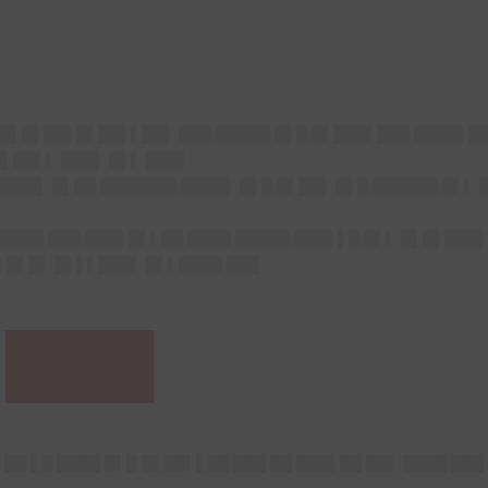
▌
█▌█▌██▌█▌██▌▌██▌ ███ █████ █▌█ █▌███▌███ ████▌██
█▌██▌▌ ███▌ █▌▌ ███▌
████▌ █▌██ ███████ ████▌ █▌█ █▌██▌ █▌█ ██████ █▌▌ 
▌████ ███ ███▌█▌▌██ ████ █████ ███▌▌█ █▌▌ █▌█▌███
▌█▌█▌ █▌▌▌███▌ █▌▌████ ███
▌███▌
██ ▌█ ████ █▌█ █▌██▌▌██ ███ ██ ███▌██ ██▌ ████ ███