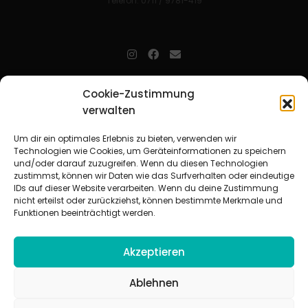
Telefon: 0711 / 9781-419
jugendarbeit.online
- kurz jo - ist der Online-Materialpool für
Cookie-Zustimmung
Mitarbeitende in der christlichen Kinder-, Jugend- und jungen
verwalten
Erwachsenenarbeit. Auf
jo
findet man unkompliziert und schnell
zahlreiche praxiserprobte Materialien und gewinnt so Zeit für
Beziehungsarbeit.
Um dir ein optimales Erlebnis zu bieten, verwenden wir
Technologien wie Cookies, um Geräteinformationen zu speichern
und/oder darauf zuzugreifen. Wenn du diesen Technologien
Beteiligte Verbände
zustimmst, können wir Daten wie das Surfverhalten oder eindeutige
CVJM-Landesverband Bayern e. V.
|
CVJM-Gesamtverband in
IDs auf dieser Website verarbeiten. Wenn du deine Zustimmung
Deutschland e. V.
nicht erteilst oder zurückziehst, können bestimmte Merkmale und
CVJM-Westbund e. V.
|
Deutscher Jugendverband „Entschieden für
Funktionen beeinträchtigt werden.
Christus“ e. V.
Evangelisches Jugendwerk in Württemberg
Akzeptieren
Ablehnen