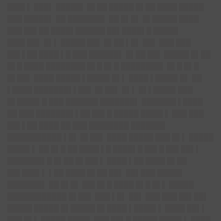
███▌▌ ███▌ █████▌ █▌██ █████ █▌██ ████ █████
███ █████▌ ██ ███████▌ ██ █▌█▌ █▌█████ ████
███ ██▌██ ████▌██████ ██▌████▌█ █████
███▌██▌ █▌▌ █████ ██▌ █▌██ ▌█▌ ██▌ ███ ███
██▌▌██ ████ ▌█ ███ ██████▌ █▌██ ██▌ █████ █▌██
█▌█ ████ ████████ █▌█ █▌█ ████████▌ █▌█ █▌█
█▌██▌ ████ █████ ▌████▌█▌▌ ████ ▌████▌█▌ ██
▌████ ███████▌▌██▌ █▌██▌ █▌▌ █▌▌████▌███
█▌████▌█ ███ ██████▌███████▌ ███████ ▌████
██ ███ ███████▌▌██ ██▌█ █████ ████▌▌ ███ ███
██▌▌██ ████ ██ ███ ████████ ███████
███████████ ▌█▌ █▌██▌ ████ █████ ███ █▌▌ █████
████▌▌ ██ █▌█ ██ ████ ▌█ ████▌█ ██▌█ ██▌██▌▌
███████▌█ █▌██ █▌██▌▌ ████ ▌██ ████ █▌██
██▌███▌▌ ▌██ ████ █▌██ ██▌ ██▌███ █████
███████▌ ██ █▌█▌ ██▌█▌█ ████ █▌█ █▌▌ █████
████████████ █▌██▌ ███ ▌█▌ ██▌ ███ ███ ██▌██▌
█████ █████ █▌█████ █▌████ ▌████▌▌ ████ ██▌▌
███ █▌▌ █████ ████▌ ███ ██▌█ █████ ████▌▌ ████