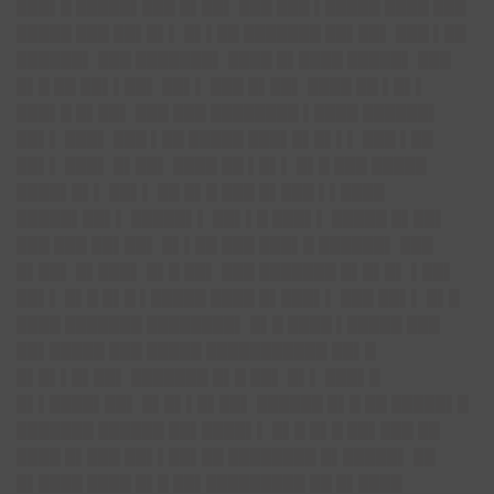
███▌█ █████▌███ █▌██▌ ███ ███ ▌█████ ████ ███
█████ ███ ██▌█▌▌ █▌▌██ ███████ ██▌██▌ ███ ▌██
██████▌ ███ ███████▌ ████ █▌████ █████▌ ███
█▌█ ██ ██▌▌██▌ ██▌▌ ███ █▌██▌ ████ ██ ▌█▌▌
███▌█ █▌██▌ ███ ███ ████████ ▌████ ██████▌
██▌▌ ███▌ ███ ▌██ █████ ███▌█▌█▌▌▌ ███ ▌██
██▌▌ ███▌ █▌██▌ ████ ██ ▌█▌▌ █▌█ ███ █████
████▌█▌▌ ██▌▌ ██ █▌█ ███ █▌███ ▌▌████
█████▌██▌▌ █████▌▌ ██▌▌█ ███▌▌ █████ █▌██▌
███ ███ ██▌██▌ █▌▌██ ███ ███▌█ ██████▌ ███
█▌██▌ █▌███▌ █▌█ ██▌ ███ ███████ █▌█▌█▌ ▌██▌
██▌▌ █▌█ █▌█ ▌█████ ████ █▌███▌▌ ███ ██▌▌ █▌█
████ ███████ ████████▌ █▌█ ████ ▌█████ ███
██▌█████ ███ █████ ███████████ ██▌█
█▌█▌▌█▌██▌ ███████ █▌█ ██▌ █▌▌ ███▌█
█▌▌████▌██▌ █▌█▌▌█▌██▌ ██████ █▌█ ██ █████▌█
███████ ██████ ██▌████▌▌ █▌█ █▌█ ██▌███ ██
████ █▌███ ██▌▌██▌██ ████████ █▌█████▌ ██
█▌████ ████ █▌█ ██▌█████████ ██ █▌████