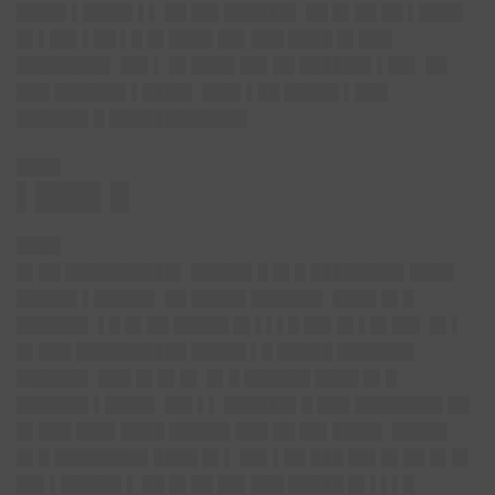
████▌▌████▌▌▌ ██ ██▌██████▌ ██ █▌██ ██ ▌████
█▌▌██▌▌██ ▌█ █▌████ ██▌███ ████ █▌███
████████▌ ██▌▌ █▌████ ██▌██ ██████▌▌██▌ ██
███ ██████▌▌████▌ ███▌▌██ █████ ▌███
██████▌█ ████████████▌
████
▌███▌█
████
█▌██ ██████████▌ █████▌█ █▌█ ████████▌████
█████▌▌█████▌ ██ █████ ██████▌ ████ █▌█
██████▌ ▌█ █▌██ █████ █▌▌▌▌█ ██▌█▌▌█▌██▌ █▌▌
█▌███ ██████████ █████ ▌█ █████ ███████
██████▌ ███ █▌█▌█▌ █▌█ ██████ ████ █▌█
██████▌▌████▌ ██▌▌▌ ██████▌█ ███ ████████ ██
█▌███ ███▌████ █████▌███ ██ ██▌████▌ █████
█▌█ ████████▌████ █▌▌ ██▌▌██ ███ ██▌█▌██ █▌█▌
██▌▌█████▌▌ ██ █▌██ ██▌███ █████ █▌▌▌▌█