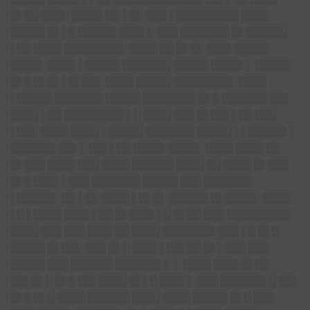
█▌██ ███▌ ████▌██ ▌█▌ ███ ▌█████████ ████
█████ █▌▌█ █████▌███▌▌ ███ ███████ █▌██████
▌██ ████ ████████▌ ████ ██ █▌█▌ ███▌█████
████▌ ████ ▌█████ ███████ █████ ████▌▌ █████
█▌█ █▌█▌▌█▌██▌ ████ █████ ████████▌ ████
▌█████ ███████ █████ ███████▌█▌█ ██████▌██▌
████ ▌██ ████████▌▌▌ ████ ███ █▌██▌▌██ ███
▌██▌ ████ ████ ▌█████ ███████ █████ ▌▌█████▌▌
██████▌██▌▌ ██▌▌██ ████▌████▌ ████ ████ ██
█▌███ ████ ███ ████ ██████ ████ ██ ████ █▌███
█▌█ ███▌▌███ ███████ █████ ███ ███████
▌█████▌ ██ ▌█▌ ████ ▌█▌█▌ █████▌█▌████▌ ████
▌█ ▌████ ███▌▌██ █▌███▌▌█ █▌██ ███ █████████
████ ███ ███ ███▌██ ████ ███████▌███ ▌█ █▌█
█████ █▌██▌ ███ █▌▌ ███▌▌██▌██ █▌▌███ ███
█████ ███ ██████ ██████▌▌ ▌ ████ ███▌█▌██
██▌█▌▌ █▌█ ██▌████ █▌▌█ ███▌▌ ███ ██████▌█ ██▌
█▌█ █▌█ ████ ██████ ████ ████ █████ █▌█ ███