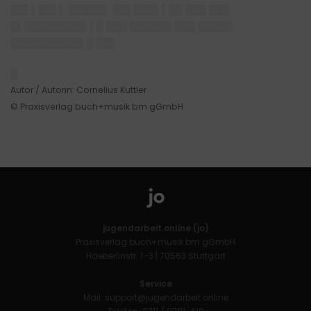
██▌▌██▌▌ █████▌ ██▌███▌▌██ ███ ███
█▌█████████ ▌█ ███ ██████ ███ █████
██████████▌█ ██▌
█
Autor / Autorin: Cornelius Kuttler
© Praxisverlag buch+musik bm gGmbH
jugendarbeit.online (jo)
Praxisverlag buch+musik bm gGmbH
Haeberlinstr. 1–3 | 70563 Stuttgart
Service
Mail:
support@jugendarbeit.online