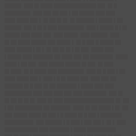
█████▌ ███ █▌████ ██████████████ ██▌ █▌█
████████▌ ███ ██▌██ ██▌▌██ █████ ███ ███
███▌████ ██▌▌ █▌██ █▌█▌ █▌██████ ▌████▌▌██
█████▌ ██▌█ █▌█ ███ ████████▌ ███ ▌████▌█ ▌█▌
█████ ███ ███▌██▌ ███ ████▌ ███ █████▌ ███
█▌██ ████ █████ ██▌████▌▌ █▌█ ██▌█ ████▌██
███▌█████ ▌█▌▌ █▌██ █▌█▌▌█▌██▌ ████ ███
▌████▌███ ██████▌██ ███▌██▌██ ███████▌ ████
████ ▌██ ██▌ ███ █████ █████ █▌██▌ █▌███
█▌███▌ █▌█ ████ ███ ████████▌ ███ █▌█ ██▌▌██
███▌████ ██▌▌ ███ ▌█ █▌████ ██▌ ███ ██▌██
██████ █▌█ ██▌█▌██ ██████▌▌████ ███ ███
█████████ ███ ███ ███ ██▌███ ███████▌ ██▌█▌
█▌██ █▌█▌█▌ ███ █▌███ ████████████████▌█▌ ██
▌██ █████████ ██ ██████▌ ███▌█▌██ ████ ▌█▌ ██
██▌████▌████ █▌██▌▌█ ████ █▌█ ██▌▌███████
█████████▌ ██▌█████▌▌█ ███ ▌██▌██▌▌ █▌▌ ███
███████████ ███ ██████▌▌████ █████████▌