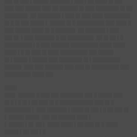
██▌█▌███ ▌█████ ██████▌▌███ ▌██ ████ █▌██▌
███ ███ █████ ███ ██ ██████ █▌███ ███████▌█▌██
███████▌ ██ ███████▌▌███ █▌███ ███▌████████▌
█▌█ █▌██▌████▌▌ █████ █▌█ █████████ ███ ███▌█
███ █████ ████ █▌█ ██████▌ ██ ██████▌▌███
██▌█▌ ▌███ ██████▌█ ██ ████████▌ ██ █▌██ ▌█
█████████ ▌█ ███ ██████ █████████ ████ ████
████ ▌█ █▌███ █▌███▌█████████ ██▌█████
█▌▌████▌▌█████ ███ ███████▌█▌▌█████████
█████▌ ███ ███ ██████ ███ ███ █▌█████████ ███
████████▌████ ██▌
████
███▌ █████▌█ ███ ██▌███████▌██▌█ ████▌███
█▌█ ▌█ █▌▌██ ███ █▌█ ███████████ ███ █▌█
████████▌▌ ███ ██████▌▌████ █▌██▌▌█ ██ ██▌█▌
▌ █████ ████▌ ██▌██ █████▌███▌▌
▌ █████ ▌█▌ ██ ▌ ████ ████ ▌██ ███ █▌█ ████
████▌▌██ ██▌▌█