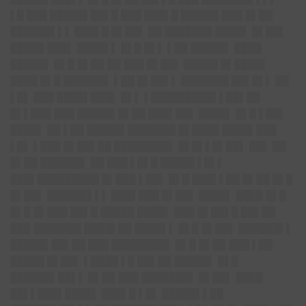
▌█ ███ █████▌██▌█ ███ ███▌█ █████▌███ █▌██
██████▌▌▌ ███▌█ █▌██▌ ██ ███████ ████▌ █▌██▌
█████ ███▌ ████▌▌ █▌█ █▌▌ ▌██ █████▌ ████
█████▌ █▌█ █▌██ ██ ███ █▌██▌ █████ █▌████▌
████ █▌█ ██████▌ ▌██ █▌██▌▌ ███████ ██▌█▌▌ ██
▌█▌ ███ ████▌███▌ █▌▌ ▌█████████▌▌██▌██
█▌▌███ ███ █████▌█▌██ ███▌██▌ ████▌ █▌█ ▌██▌
████▌ ██ ▌██ █████▌███████ █▌████ ████▌███
▌█▌ ▌███ █▌██▌██ ████████▌ █▌█▌▌█▌██▌ ██▌ ██
█▌██ ██████▌ ██ ███ ▌█▌█ █████ ▌█▌▌
███▌█████████ █▌███ ▌██▌ █▌█ ███▌▌██ █▌██ █▌█
█▌██▌ ██████▌▌▌ ███▌███ █▌██▌ ████▌ ████ █▌█
█▌█ █▌███ ██▌█ █████ ████▌ ███ █▌██▌█ ██▌██
███ ███████ ████▌██ ████▌▌ █▌█ █▌██▌ ██████▌▌
█████▌██▌██ ███ ████████▌ █▌█ █▌██ ███ ▌██
█████ █▌██▌ ▌████ ▌█ ██▌██ █████▌ █▌█
██████▌██▌▌ █▌██ ███ ███████▌ █▌██▌ ████
██▌▌███▌████▌ ███▌█ ▌█▌ █████▌▌██