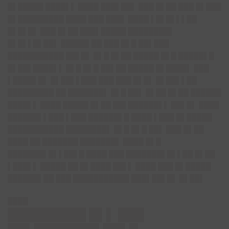
█▌█████ ████▌▌ ████ ███▌██▌ ███ █▌██ ███ █▌███
█▌█████████ ████ ███ ███▌ ████ ▌█▌█▌▌▌██
█▌█▌█▌ ███ █▌██ ███▌█████ ████████▌
█▌█▌▌█▌██▌ █████▌██ ███ █▌█ ██▌███
███████████ ██▌█▌ █▌█ █▌██ █████ █▌█ █████▌█
█▌██▌████▌▌ █▌█ █▌█ ██▌██ █████ █▌████▌ ███
▌████▌█▌ █▌██▌▌███ ███ ███ █▌█▌ █▌██▌▌██
█████████ ██ ███████▌ █▌█ ██▌ █▌██ █▌██ ██████
████▌▌ ████ █████ █▌██ ██▌██████▌▌ ██▌█▌ ████
██████▌▌███ ▌███ ██████▌█ ████ ▌███ █▌█████
███████████ ████████▌ █▌█ █▌█ ██▌ ███ █▌██
████ ██ ███████ ███████▌ ████ █▌█
███████▌█▌▌██▌█ ████ ███ ███████▌█▌▌██ █▌██
▌███▌▌ █████ ██ █▌████ ██▌▌ ████ ███ █▌█████
██████▌██ ███ ███████████ ███▌██▌█▌ █▌██▌
████
█████████ █▌▌ ███