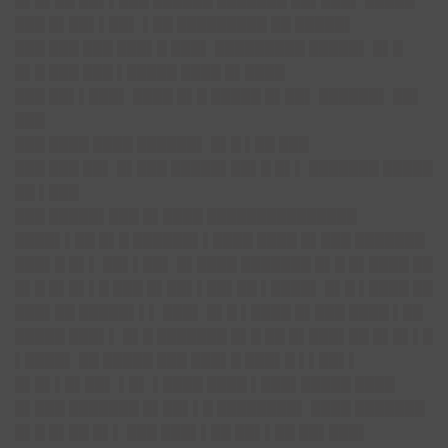
█▌█▌██ ██▌▌███ ██████ ███████ ██▌███▌ █████
███ █▌██▌▌██▌ ▌██ █████████ ██ █████▌
███ ███ ███ ███▌█ ███▌ █████████ █████▌ █▌█
█▌█ ███ ███ ▌█████ ████ █▌████
███ ██▌▌███▌ ████ █▌█ █████ █▌██▌ ██████▌ ██▌
███
███ ████ ████ ██████▌ █▌█ ▌██ ███
███ ███ ██▌ █▌███ █████▌██▌█ █▌▌ ███████ █████
██ ▌███
███ █████▌███ █▌████ ███████████████
████▌▌██ █▌█ ██████▌▌████ ████ █▌███ ███████
███▌█ █▌▌ ██▌▌██▌ █▌████ ███████ █▌█ █▌████ ██
█▌█ █▌█▌▌█ ███ █▌██▌▌██▌██ ▌████▌ █▌█ ▌████ ██
███▌██ █████▌▌▌ ███▌ █▌█ ▌████ █▌███ ████ ▌██
█████ ███▌▌ █▌█ ███████ █▌█ ██ █▌███▌██ █▌█▌▌█
▌████▌ ██ █████ ███ ███▌█ ███▌█ ▌▌██▌▌
█▌█▌▌█▌██▌ ▌█▌ ▌████ ████ ▌███▌█████ ████
█▌███ ███████ █▌██▌▌█ ████████▌ ████ ███████
█▌█ █▌██ █▌▌ ███ ███▌▌██ ██▌▌██ ██▌███▌