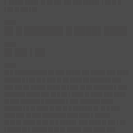
▌ █████ ████▌ █▌██ ██▌ ██▌███ █████▌ ▌██ █▌█
▌██ █▌██▌▌█▌
████
█▌█ ██████▌█ ████▌████
████
█▌██▌▌██
████
█▌█ ███████████ ██ ███ █████ ██▌█████ ███ ████
█████▌█ ▌██ █▌█ ███ █▌██ ████ ██ ███████ ███
███ ██▌██ █████ ████▌█▌▌██▌ █▌██ ██████▌▌ ███
███████ ████▌██▌ █▌█ ██ ▌████ █▌████ ███ ████
█▌███ ██████▌█ ██████▌▌ ██▌ ██████▌████
██████ ▌█ █▌████ █▌██ █▌█ ██████▌█▌ █▌█ ███
███▌██▌ █▌███ ████████ ███▌███▌▌ █████
█▌█▌█▌ ████ █▌██ █▌█ █████▌ ███ ████ █▌██▌▌██
▌████▌█▌▌ █████ █▌█▌█▌ ████▌ ███ ████ ███