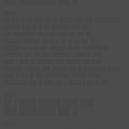
██▌███████▌██▌█
████
██ ███ █▌██ ███ ██▌██ █████ ███ ███ █████████
█████▌█ █▌██ █▌██ ██████▌███ ███
██▌███████▌██▌█ ███ ███ ██▌██▌██
█████▌▌█████▌ ██ █▌█▌█▌ █▌██ ██▌ █▌█
█████▌██▌█ █▌██▌ █████▌████▌ ███████ ██
██████▌██▌ ██ ███ ██████▌▌████ █▌███
███▌▌███▌██ ██████ ███ █████▌██▌█ ██
██████▌▌████▌ ██▌ █████ ██▌ █▌█ ██████▌█ ███
███▌█ █▌▌ █▌██▌▌█████ ██ ▌█████ ███▌▌
████████ ███ █▌██▌▌██▌▌ ████▌█ ██▌█▌██▌
████
█▌▌███▌████▌███ ███
██▌███████▌██▌█
████