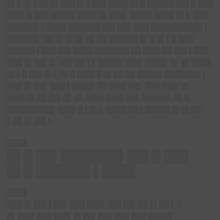
█▌▌ █▌▌██ █▌███ █▌▌███ ████ █▌█ █████▌██▌█ ███
███▌█ ███ █████ ████ █▌███▌ ████▌████ █▌▌ ███
██████▌▌████ ██████▌██▌██▌ ███ ██████████▌▌
██████▌ ██ █▌█▌█▌ █▌██ ██████ █▌█ █▌▌█ ███
█████▌▌███ ██▌████ ███████ ██ ███▌██ ██▌▌███
███ █▌██▌█▌ ██▌██ ▌▌ █████ ███▌████▌█▌ █▌████
█▌▌█ ██▌█▌▌ █▌█ ███▌█ █▌██ ██ █████ ███████▌▌
███ █▌██▌ ███ ▌████▌██ ███▌██▌ ███ ███▌█▌
███▌█▌██ ██▌█▌ █▌████ ███▌██▌ █████▌ █▌█
█████████▌ ███▌█ ▌█▌▌ ████ ██ ▌█████ █▌█▌██
▌██ █▌██▌▌
████
█▌█ ██▌███████▌██▌█ ███
█▌█ ██████▌▌████
████
███ █▌██▌▌██▌ ███ ███▌ ██▌██▌██ █▌██ ▌█
█▌███▌███ ███▌█▌██▌███ ███ ███ █████