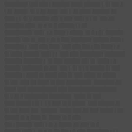
████████ ███ ███ ▌██████ ████ █████▌▌ █▌██▌█
▌█▌ ████▌ █▌█ ██ ███▌ ██▌▌ █▌████ ██████ ██
███▌▌▌ █▌█ █████▌██▌█ ███ ███▌█ ▌█▌ ██▌██
██████▌███▌ █▌█ █▌█ █████▌▌▌██
█████████▌███▌ ▌█ ████ ▌████▌ █▌█ ▌█▌ ██████
█████▌██▌█▌ ██▌▌ █▌█ ███ ███████ █████▌███▌▌
██████▌▌ ███ ███ ███▌ ███ ███ ██▌▌██ ████ ▌█
█▌████ █████▌███▌▌▌ ███ ███ ████████ ███████
██████ ██████▌▌ █▌███ █████▌██▌█▌ ████ ▌█
█████▌███████ █▌██▌ ██▌▌ █▌█ ▌█ █████ █▌███
██████ ▌████ █▌████ ███ █▌███ ████ █▌████▌
█▌██▌ ███ ██ ████ █▌███ ████████▌ ███████ ██
████ ███ ██████████ ███ ████████████████▌
█▌█ █▌█ ████████ ███████▌ ████ █▌███
███▌█████ ▌█▌▌ ▌█ ███ █▌█ ████▌ ███ █████▌█▌
█▌██▌███▌██▌ █████▌ ████ ███ ██ ███ ████▌▌██
█████ █▌█ ███▌█▌ ████ █▌█ ███
██▌▌█████▌███▌▌█▌█ ████▌██ ███ █▌█
█████▌███▌▌ █▌█ █▌██ ██▌▌█ ███ ███████▌▌▌▌