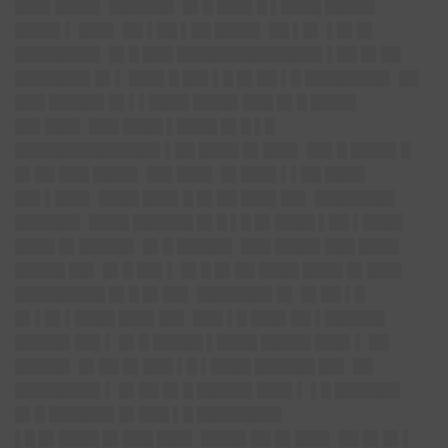
███▌████▌ ██████▌ █▌█ ███▌█ ▌████ █████
████▌▌ ███▌ ██ ▌██ ▌██ ████▌ ██ ▌█▌ ▌█▌█▌
████████▌ █▌█ ███ ██████████████▌▌██ █▌██
███████▌█▌▌ ███▌█ ██▌▌█ █▌██ ▌█ ████████▌ ██
███ █████▌█▌▌▌████ ████▌███ █▌█ ████▌
██▌███▌ ███ ████ ▌████ █▌█ ▌█
██████████████▌▌██ ████ █▌███▌ ██▌█ ████▌█
█▌██ ███ ████▌ ██▌███▌ █▌███▌▌▌██ ████
██▌▌███▌ ████ ███▌█ █▌██ ███▌██▌ ████████
██████▌ ████ ██████ █▌█ ▌█ █▌████ ▌██ ▌████
████ █▌█████▌ █▌█ █████▌ ███ ████▌███ ████
█████ ██▌ █▌█ ██▌▌ █▌█ █▌██ ████ ████ █▌███▌
█████████ █▌█ █▌██▌ ███████▌█▌ █▌██ ▌█
█▌▌█▌▌████ ███▌██▌ ███ ▌█ ███▌██ ▌██████
█████▌██▌▌ █▌█ █████ ▌████ █████ ███▌▌ ██
█████▌ █▌██ █▌███ ▌█ ▌████ ██████ ██▌ ██
████████▌▌ █▌██ █▌█ █████▌███▌▌ ▌█ ██████▌
█▌█ ██████▌█▌███ ▌█ ████████▌
▌█ █▌████ █▌███ ███▌ ████▌██ █▌███▌ ██ █▌█▌▌