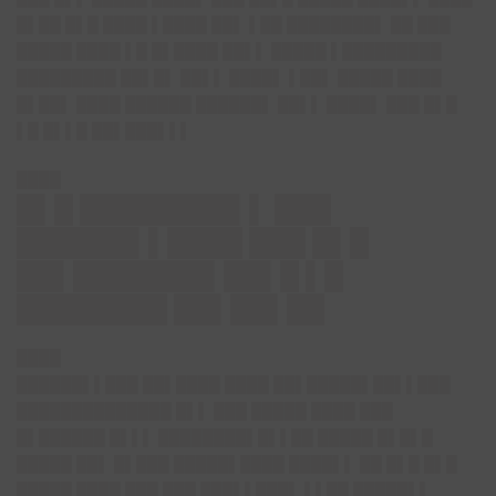
█▌██ █▌█ ████ ▌████ ██▌ ▌██ ████████▌ ██ ███
█████ ████ ▌█ █▌████ ██▌▌ █████ ▌█████████
█████████ ██▌█▌ ██▌▌ ████▌ ▌██▌ █████ ████
█▌██▌ ████ ██████ ██████▌ ██▌▌ ████▌ ███ █▌█
▌█ █▌▌█ ██▌███▌▌▌
████
█▌█ ████████▌▌ ███
██████▌▌████ ███ █▌█
██▌███████▌██▌█ ▌█
████████ ██▌██▌██
████
██████▌▌███ ██▌████ ████ ██▌█████▌██▌▌███
██████████████ █▌▌ ███ █████ ████ ███
█▌██████ █▌▌▌ ████████▌█▌▌██ █████ █▌█▌█
█████ ██▌ █▌███ █████▌████ ████▌▌ ██ █▌█ █▌█
█████ ████ ███ ███ ███▌▌███▌ ▌▌██ █████▌▌