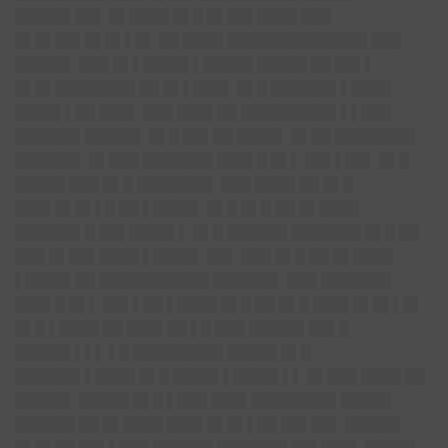
█████▌██▌ █▌████ █▌█ █▌██▌████ ███
█▌█▌██▌█▌█▌▌█▌ ██ ████ ██████████████ ███
█████▌ ███ █▌▌████▌▌█████ █████ ██ ██▌▌
█▌█▌████████ ██ █▌▌███▌ █▌█ ██████▌▌████
████▌▌██ ███▌ ███ ███▌██ █████████▌▌▌███
██████▌█████▌ █▌█ ██▌██ ████▌ █▌██ ████████
██████▌ █▌███ ███████ ███▌█ █▌▌ ██▌▌██▌ █▌█
█████ ███ █▌█ ███████▌ ███ ████ ██ █▌█
███▌█▌█▌▌█ ██ ▌████▌ █▌█ █▌█ ██ █▌████
██████▌█ ██▌████▌▌ █▌█ ██████ ███████ █▌█ ██
███ █▌██▌████ ▌████▌ ██▌ ███ █▌█ ██ █▌████
▌████▌██ ███████████ ██████▌ ███ ███████
███▌█ █▌▌ ██▌▌██ ▌████ █▌█ ██ █▌█ ███▌█▌█▌▌█▌
█▌█ ▌████ ██ ███▌██ ▌█ ███ █████▌██▌█
█████▌▌▌▌ ▌█ █████████ █████ █▌█
██████▌▌████ █▌█ ████▌▌████▌▌▌ █▌███ ████ ██
█████▌ █████ █▌█ ▌███ ███▌████████▌█████
██████ ██ █▌████ ███▌█▌█▌▌██ ██▌██▌ █████▌