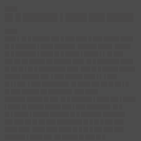
████
█▌█ ██████▌▌████ ███ █████
████
███▌▌ █▌█ █████▌██▌█ ███ ███▌█ ███ █████ ████
█▌█ ██████▌▌████ ██████▌ ██████ ████▌ █████
█▌█ ██████▌▌████ █▌█ ████▌▌████▌▌▌ █▌███
██▌██ ██ █████ ██ █████▌███▌ █▌█ ███████ ████
█▌██ █▌▌█▌█ ████████▌███▌ ███ █▌█ █████ █████
█████ █████▌██▌ ▌███ █████▌███▌▌▌ ▌███
█▌▌▌██▌ ▌███ ████████▌ █▌████ ██▌██ █▌██ ▌█
█▌███ █████▌██ ███████▌ ███ ████
██████▌█████ █▌██▌ █▌█ ██████▌▌████ ██▌▌████
▌████ █▌█████ █████ ███ ▌███ ███████▌ █▌█
█▌▌████▌▌█████ ██████ █▌█ ██████▌███████
██▌███ ██ █▌██ ███ ████████ █▌█ █▌█ ██▌███
████ ███▌ ████ ███▌████ █▌█ █▌█ ██▌███ ███
██████▌▌████ ██▌ ██ █████ █▌███ █▌█