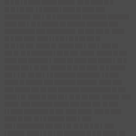
█▌█ █▌▌█ ████ █████ █████▌ ██ █▌████ █▌█
█▌█▌▌█▌██▌ ▌█ █████ ▌████ █▌████ ███
████████▌ ██▌▌ █▌█ ████████ ████████ ███████
████ ██▌▌ █▌█ █████▌██ ██████ ███████ ███
██████████ ███ █████████▌ ██ ███ ██▌█▌ ████
█▌█ ██▌███▌ ███▌▌▌█ █▌▌█▌█ ██ ██▌█▌
█▌█▌▌█▌██▌ ████▌█▌ █████ ██▌▌ ██▌▌ ███ ██
██▌█▌ █▌█ ███████ ▌██ █▌██▌ ████▌ █████ █▌██▌
████ ███ ██████▌▌ ████ ██ ████ ███ ████▌▌ █▌█
█████ ██▌▌ █▌██▌ █████ █▌█▌██ ███▌ █▌█ █████
██▌▌ ▌█▌ ██ ██ ▌ ▌█ ███████ ███████▌ ▌█ ███
████▌█▌█████▌███ ███████ ██████▌ ████ ███
███ █████ ██▌██ ███ ███████ ██████████ █▌██▌
████ ▌█▌ ████ █▌███ ██ ▌ █▌█▌██ ███▌ █████▌ ███
████▌ ███ ███████ █████ ███ ███▌██▌ █▌███
▌▌████ ████████ █▌██▌ ███▌████▌ ███ █▌███▌
████ █▌██▌ █▌▌█ █████▌███▌▌ ███
██▌▌█████████ ██▌██▌▌█▌ █▌█ █▌█ █▌▌ ███
▌█████▌ ████ ▌█ █▌▌██ ███████ █▌█ █▌████▌ ██