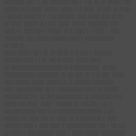
██████▌██▌▌▌ ██ ██████▌██▌▌ ▌█▌ █▌█▌ ████ ▌██
█████ █▌█ ███▌ ████▌ ███▌▌▌█ ███▌ █▌██▌ █▌█ ██
▌█████ ████ █▌▌ ▌██ █████▌ ███ ████ ███ █▌██
█▌███▌ ████▌█▌▌██▌ ███▌ ████▌ ██████▌███
███▌█▌ ███ ███ ▌████▌ █▌█ ███▌▌▌█ ██▌▌ ███
██████▌ ██ ▌████ █████▌███▌▌ █████████▌
█▌██▌█▌
████ ███▌▌██ ▌█▌ █▌██ █▌█ █▌██▌▌ ██████
█████▌███▌▌ ▌█▌ ██ █▌███▌ ████ ████
█▌█████████████████ █▌█ ████████▌ █▌██▌
██████████ ███████▌ █▌██ ██▌ █▌█ █▌██▌ ████
███ █████ ████▌█████ █▌█ ██████ ███████
██▌▌████████▌ █▌█ ▌████████ ███ ▌█▌█████
████████ █▌▌ █▌██▌█████████ █▌███████ ███
████ ██▌███▌ ███▌▌ █████ █▌▌██ ██▌▌ █▌█
██▌███████▌██▌█ ▌█ ██████████████▌▌██
████▌▌█▌ ███ ██▌█▌ ███▌ █▌█ █████ █▌▌ ███
█████▌███▌▌ ███ ███▌█ ██████████ ▌█▌▌ ██ ██▌
█▌███ ▌▌███ █████▌███▌▌ ████ ████▌ ████████