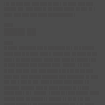
▌█▌ █▌███ ██▌ ███ ███ █▌██▌▌ █▌███▌ ███ ███
█████▌██▌ ███ ███▌█▌██ ████ ████▌ █▌██▌ █▌▌
███▌ ███ ███ ███ ████ ██████████▌▌
████
████▌██
████
█▌█ ██▌███████▌██▌█ ███████▌█▌▌ █▌█ █████
████ ███ █▌█ ███▌ ███▌▌ ████▌██▌ █▌████ █▌██
███▌▌ █▌████ ████▌ ████ ██▌ ███▌█ ▌████▌▌██
█▌███ █████▌███ █████▌███▌ █████▌ ▌█ ███
█▌██▌ ██▌██▌ ██▌ ███ ████▌█ █▌█ █▌██ ██ ███
███▌██▌ ██ ▌██ ███ ██████▌███ ███████▌█▌ ███
██▌██▌▌ ██▌█▌██▌ ███▌█ ████ ███▌████▌▌█
██████▌ █████▌ ███ █▌████ █████▌█▌▌▌███
████▌███ ▌█▌▌ █████▌ ▌██ █▌█▌▌█ █▌█ ███▌ ████
█████ ███▌██ █████ ▌▌█████▌▌▌ █▌█▌▌█▌██▌
█████ ████▌▌▌██ █████████████ ██▌▌ █▌████