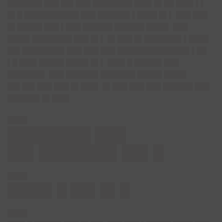
███████ ███ ██▌███ ████████ ███▌█▌██ ███▌▌▌
█▌█ ███████████ ███ ██████▌▌████ █▌▌ ███ ███
█▌█████ ███ ▌███ ██████ ██████ ████▌ ███
████▌████████ ███ █▌▌ █▌███ █▌███████▌▌████
██▌████████▌███ ███ ███ ██████████████▌▌██
▌█ ███▌█████ ████▌█▌▌ ███▌█ █████▌███
███████▌ ███ ██████▌███████ █████ ████▌
██▌██▌███ ███ █▌███▌ █▌███ ███ ███ ██████ ███
██████▌█▌███▌
████
████████ ███
██▌███████▌██▌█
████
████▌█ ██▌█▌█
████