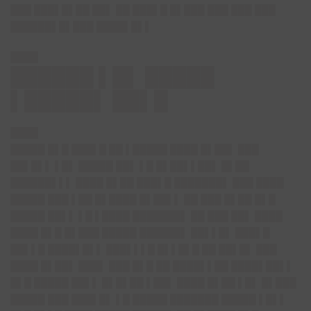
███ ███▌█▌██ ██▌ ██ ███▌█ █▌███ ███ ███ ███
██████▌█▌███ ████▌█▌▌
████
██████ ▌█▌ █████
▌█████▌ ██▌█
████
█████ █▌█ ███▌█ ██ ▌█████ ████ █▌██▌ ███
██▌█▌▌ ▌█▌ █████ ██▌ ▌█ █▌██▌▌██▌ █▌██
██████▌▌▌ ████ █▌██ ███▌█ ███████▌ ███ ████
█████ ███ ▌██ █▌████ █▌██▌▌ ██ ███ █▌██ █▌█
█████ ██▌▌ ▌█ ▌████ ███████▌ ██ ███ ██▌ ████
████ █▌█ █▌███ █████ ██████▌ ██▌▌█▌ ███▌█
██▌▌█ ████▌█▌▌ ███▌▌▌█ █▌▌█▌█ ██ ██▌█▌ ███
████ █▌██▌ ███▌ ███ █▌█ ██ ████▌▌██ ████▌██▌▌
█▌█ █████ ██▌▌ █▌█▌██ ▌██▌ ████ █▌██ ▌█▌ █▌███
█████ ███ ███▌█▌ ▌█ █████ ███████ █████ ▌█▌▌