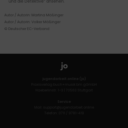
und die Detektive“ ansehen.
Autor / Autorin: Martina Mößinger
Autor / Autorin: Volker Mößinger
© Deutscher EC-Verband
jugendarbeit.online (jo)
Praxisverlag buch+musik bm gGmbH
Haeberlinstr. 1–3 | 70563 Stuttgart
Service
Mail:
support@jugendarbeit.online
Telefon: 0711 / 9781-419