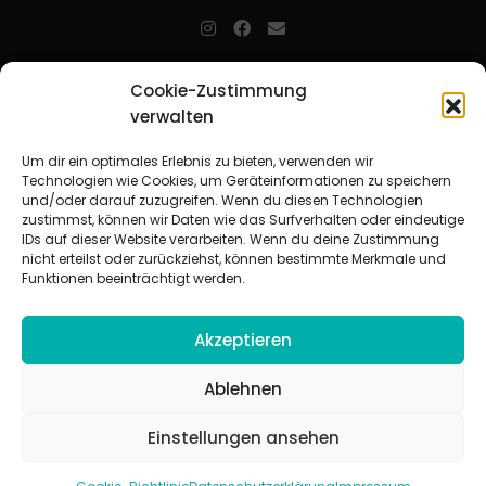
jugendarbeit.online
- kurz jo - ist der Online-Materialpool für
Cookie-Zustimmung
Mitarbeitende in der christlichen Kinder-, Jugend- und jungen
verwalten
Erwachsenenarbeit. Auf
jo
findet man unkompliziert und schnell
zahlreiche praxiserprobte Materialien und gewinnt so Zeit für
Beziehungsarbeit.
Um dir ein optimales Erlebnis zu bieten, verwenden wir
Technologien wie Cookies, um Geräteinformationen zu speichern
und/oder darauf zuzugreifen. Wenn du diesen Technologien
Beteiligte Verbände
zustimmst, können wir Daten wie das Surfverhalten oder eindeutige
CVJM-Landesverband Bayern e. V.
|
CVJM-Gesamtverband in
IDs auf dieser Website verarbeiten. Wenn du deine Zustimmung
Deutschland e. V.
nicht erteilst oder zurückziehst, können bestimmte Merkmale und
CVJM-Westbund e. V.
|
Deutscher Jugendverband „Entschieden für
Funktionen beeinträchtigt werden.
Christus“ e. V.
Evangelisches Jugendwerk in Württemberg
Akzeptieren
Ablehnen
Einstellungen ansehen
© 2026 jugendarbeit.online
Impressum
|
Datenschutzerklärung
|
AGB
|
Cookie-Richtlinie (EU)