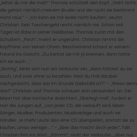
„leihst du mir die mal?“ Thomas schüttelt den Kopf. „Geht nicht,
die gehört nämlich meinem Bruder und der rückt sie bestimmt
nicht raus.“ – „Ich kann sie mir leider nicht kaufen“, seufzt
Christian. Sein Taschengeld reicht nämlich nie. Schon seit
Tagen ist Ebbe in seiner Geldbörse. Thomas zuckt mit den
Schultern. „Pech“, meint er ungerührt. Christian nimmt die
Kopfhörer von seinen Ohren. Beschwörend schaut er seinem
Freund ins Gesicht. „Du kannst sie mir ja brennen, dann hätte
ich sie auch …“
„Richtig“, klinkt sich nun ein Verkäufer ein, „dann hättest du sie
auch, und zwar ohne zu bezahlen. Hast du mal darüber
nachgedacht, dass das im Grunde Diebstahl ist?“ – „Wieso denn
das?“ Christian und Thomas schauen sich verwundert an. Der
Mann hat aber komische Ansichten! „Überlegt mal“, fordert er
nun die Jungen auf, „von jeder CD, die verkauft wird, leben
Sänger, Musiker, Produzenten, Musikverlage und auch wir
Händler. Je mehr Leute also eine CD überspielen, anstatt sie zu
kaufen, umso weniger …“ – „Aber das macht doch jeder“, fällt
Christian ihm ins Wort. „Stimmt“, nickt der Verkäufer, „aber nur,