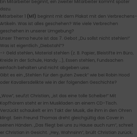
Ein Mitarbeiter beginnt, ein zweiter Mitarbeiter kommt später
dazu.
Mitarbeiter 1
(
M1
)
beginnt mit dem Plakat mit den Verbrechens-
Artikeln. Was ist alles geschehen? Wie viele Verbrechen
geschehen in unserer Umgebung?
Unser Thema heute ist das 7. Gebot „Du sollst nicht stehlen!“
Was ist eigentlich „Diebstahl“?
-> Geld stehlen, Material stehlen (z. B. Papier, Bleistifte im Büro,
Kreide in der Schule, Handy …), Essen stehlen, Fundsachen
einfach behalten und nicht abgeben usw.
Gibt es ein „Stehlen für den guten Zweck“ wie bei Robin Hood
oder Kavaliersdelikte wie in der folgenden Geschichte?
„Wow“, seufzt Christian, „ist das eine tolle Scheibe!“ Mit
Kopfhörern steht er im Musikladen an einem CD-Tisch.
Verzückt schaukelt er im Takt der Musik, die ihm in den Ohren
klingt. Sein Freund Thomas dreht gleichgültig das Cover in
seinen Händen. „Das fliegt bei uns zu Hause auch rum“, schreit
er Christian in Gesicht. „Hey, Wahnsinn“, brüllt Christian zurück,