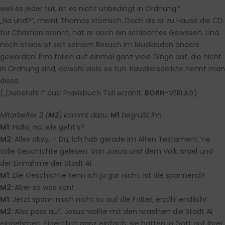
weil es jeder tut, ist es nicht unbedingt in Ordnung.“
„Na und?“, meint Thomas störrisch. Doch als er zu Hause die CD
für Christian brennt, hat er doch ein schlechtes Gewissen. Und
noch etwas ist seit seinem Besuch im Musikladen anders
geworden: Ihm fallen auf einmal ganz viele Dinge auf, die nicht
in Ordnung sind, obwohl viele es tun. Kavaliersdelikte nennt man
diese.
(„Diebstahl 1“ aus: Praxisbuch Toll erzählt,
BORN
-VERLAG)
Mitarbeiter 2 (
M2
) kommt dazu.
M1
begrüßt ihn.
M1:
Hallo, na, wie geht’s?
M2:
Alles okay. – Du, ich hab gerade im Alten Testament ’ne
tolle Geschichte gelesen. Von Josua und dem Volk Israel und
der Einnahme der Stadt Ai.
M1:
Die Geschichte kenn ich ja gar nicht. Ist die spannend?
M2:
Aber so was von!
M1:
Jetzt spann mich nicht so auf die Folter, erzähl endlich!
M2:
Also pass auf. Josua wollte mit den Israeliten die Stadt Ai
einnehmen. Eigentlich ganz einfach, sie hatten ja Gott auf ihrer