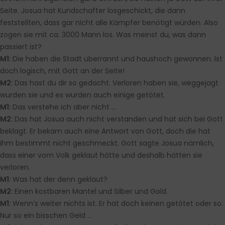
Seite. Josua hat Kundschafter losgeschickt, die dann
feststellten, dass gar nicht alle Kämpfer benötigt würden. Also
zogen sie mit ca. 3000 Mann los. Was meinst du, was dann
passiert ist?
M1:
Die haben die Stadt überrannt und haushoch gewonnen. Ist
doch logisch, mit Gott an der Seite!
M2:
Das hast du dir so gedacht. Verloren haben sie, weggejagt
wurden sie und es wurden auch einige getötet.
M1:
Das verstehe ich aber nicht …
M2:
Das hat Josua auch nicht verstanden und hat sich bei Gott
beklagt. Er bekam auch eine Antwort von Gott, doch die hat
ihm bestimmt nicht geschmeckt. Gott sagte Josua nämlich,
dass einer vom Volk geklaut hätte und deshalb hätten sie
verloren.
M1:
Was hat der denn geklaut?
M2:
Einen kostbaren Mantel und Silber und Gold.
M1:
Wenn’s weiter nichts ist. Er hat doch keinen getötet oder so.
Nur so ein bisschen Geld …