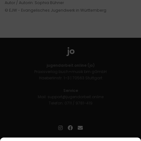
Autor / Autorin: Sophia Bühner
© EJW - Evangelisches Jugendwerk in Württemberg
jugendarbeit.online (jo)
Praxisverlag buch+musik bm gGmbH
Haeberlinstr. 1–3 | 70563 Stuttgart
Service
Mail:
support@jugendarbeit.online
Telefon: 0711 / 9781-419
jugendarbeit.online
- kurz jo - ist der Online-Materialpool für