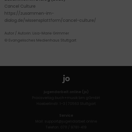
Cancel Culture
https://zusammen-im-
dialog.de/wissensplattform/cancel-culture/
Autor / Autorin: Lisa-Marie Grimmer
© Evangelisches Medienhaus Stuttgart
jugendarbeit.online (jo)
Praxisverlag buch+musik bm gGmbH
Haeberlinstr. 1–3 | 70563 Stuttgart
Service
Mail:
support@jugendarbeit.online
Telefon: 0711 / 9781-419