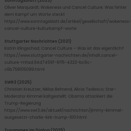
Sonntagsblatt (2023)
Oliver Marquardt; Wokeness und Cancel Culture: Was hinter
dem Kampf um Worte steckt
https://www.sonntagsblatt.de/artikel/gesellschaft/wokeness
cancel-culture-kulturkampf-worte
Stuttgarter Nachrichten (2021)
Katrin Klingschad; Cancel Culture – Was ist das eigentlich?
https://www.stuttgarter-nachrichten.de/inhalt.cancel-
culture-mhsd.94d7459f-6f15-4323-bc6c-
c6b758105099.html
SWR3 (2025)
Christian Kreutzer, Niklas Behrend, Alicia Tedesco; Star-
Moderator Kimmel kaltgestellt: Obama attackiert die
Trump-Regierung
https://www.swr3.de/aktuell/nachrichten/jimmy-kimmel-
ausgesetzt-charlie-kirk-trump-100.html
Zusammen im Dialog (2025)