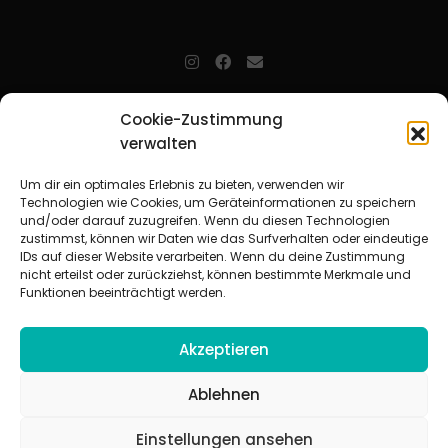
jugendarbeit.online
- kurz jo - ist der Online-Materialpool für
Cookie-Zustimmung
Mitarbeitende in der christlichen Kinder-, Jugend- und jungen
verwalten
Erwachsenenarbeit. Auf
jo
findet man unkompliziert und schnell
zahlreiche praxiserprobte Materialien und gewinnt so Zeit für
Beziehungsarbeit.
Um dir ein optimales Erlebnis zu bieten, verwenden wir
Technologien wie Cookies, um Geräteinformationen zu speichern
und/oder darauf zuzugreifen. Wenn du diesen Technologien
Beteiligte Verbände
zustimmst, können wir Daten wie das Surfverhalten oder eindeutige
CVJM-Landesverband Bayern e. V.
|
CVJM-Gesamtverband in
IDs auf dieser Website verarbeiten. Wenn du deine Zustimmung
Deutschland e. V.
nicht erteilst oder zurückziehst, können bestimmte Merkmale und
CVJM-Westbund e. V.
|
Deutscher Jugendverband „Entschieden für
Funktionen beeinträchtigt werden.
Christus“ e. V.
Evangelisches Jugendwerk in Württemberg
Akzeptieren
Ablehnen
Einstellungen ansehen