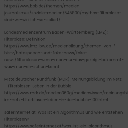
https://www.bpb.de/themen/medien-
journalismus/soziale-medien/545800/mythos-filterblase-
sind-wir-wirklich-so-isoliert/
Landesmedienzentrum Baden-Württemberg (LMZ):
Filterblase: Definition
https://www.lmz-bw.de/medienbildung/themen-von-f-
bis-z/hatespeech-und-fake-news/fake-
news/filterblasen-wenn-man-nur-das-gezeigt-bekommt-
was-man-eh-schon-kennt
Mitteldeutscher Rundfunk (MDR): Meinungsbildung im Netz
– Filterblasen: Leben in der Bubble
https://www.mdr.de/medien360g/medienwissen/meinungsbi
im-netz-filterblasen-leben-in-der-bubble-100.html
saferinternet.at: Was ist ein Algorithmus und wie entstehen
Filterblasen?
https://www.saferinternet.at/was-ist-ein-algorithmus-