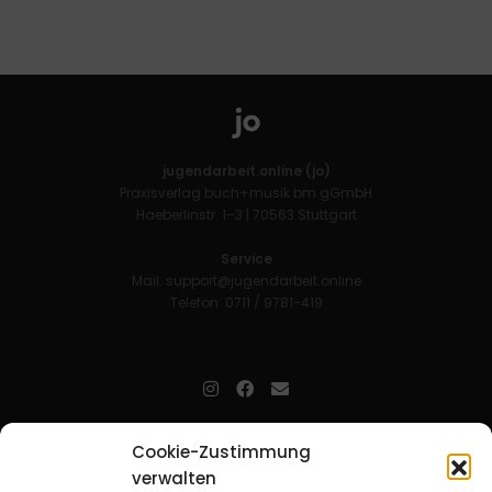
jugendarbeit.online (jo)
Praxisverlag buch+musik bm gGmbH
Haeberlinstr. 1–3 | 70563 Stuttgart
Service
Mail:
support@jugendarbeit.online
Telefon: 0711 / 9781-419
jugendarbeit.online
- kurz jo - ist der Online-Materialpool für
Cookie-Zustimmung
Mitarbeitende in der christlichen Kinder-, Jugend- und jungen
verwalten
Erwachsenenarbeit. Auf
jo
findet man unkompliziert und schnell