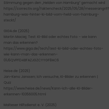
Stimmung gegen den „Helden von Hamburg“ gemacht wird
https://correctiv.org/faktencheck/2025/05/28/messerangrif
hamburg-was-hinter-ki-bild-vom-held-von-hamburg-
steckt/
GIGA.de (2025)
Martin Maciej; Test: KI-Bild oder echtes Foto – wie kann
man das erkennen?
https://www.giga.de/tech/test-ki-bild-oder-echtes-foto-
wie-kann-man-das-erkennen–
01J5QVPFD4BFAZJGZCYYGF8AC6
Heise.de (2025)
Jan-Keno Janssen; Ich versuche, KI-Bilder zu erkennen |
Quiz
https://www.heise.de/news/Kann-ich-alle-KI-Bilder-
erkennen-10356005.html
Malteser Hilfsdienst e. V. (2025)