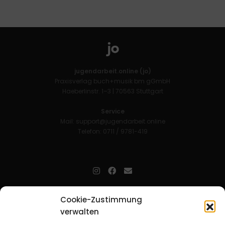
jugendarbeit.online (jo)
Praxisverlag buch+musik bm gGmbH
Haeberlinstr. 1–3 | 70563 Stuttgart
Service
Mail:
support@jugendarbeit.online
Telefon: 0711 / 9781-419
jugendarbeit.online
- kurz jo - ist der Online-Materialpool für
Cookie-Zustimmung
Mitarbeitende in der christlichen Kinder-, Jugend- und jungen
verwalten
Erwachsenenarbeit. Auf
jo
findet man unkompliziert und schnell
zahlreiche praxiserprobte Materialien und gewinnt so Zeit für