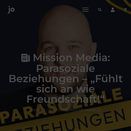
toggle
navigation
Mission Media:
Parasoziale
Beziehungen – „Fühlt
sich an wie
Freundschaft!“
EINHEIT | HINTERGRUND/ GRUNDSATZ