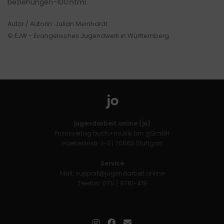
beziehungen-100.html
Autor / Autorin: Julian Meinhardt
© EJW - Evangelisches Jugendwerk in Württemberg
jugendarbeit.online (jo)
Praxisverlag buch+musik bm gGmbH
Haeberlinstr. 1–3 | 70563 Stuttgart
Service
Mail:
support@jugendarbeit.online
Telefon: 0711 / 9781-419