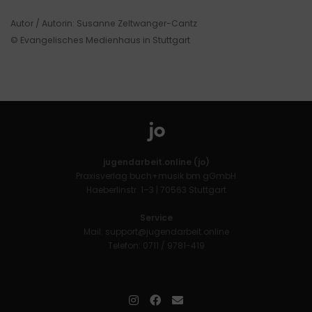
Autor / Autorin: Susanne Zeltwanger-Cantz
© Evangelisches Medienhaus in Stuttgart
jugendarbeit.online (jo)
Praxisverlag buch+musik bm gGmbH
Haeberlinstr. 1–3 | 70563 Stuttgart
Service
Mail:
support@jugendarbeit.online
Telefon: 0711 / 9781-419