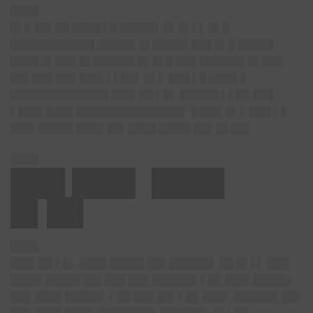
████
█▌█ ██▌██ ████ ▌█ █████▌ █▌█▌▌▌ █▌█
████████████ █████▌█▌█████ ███ █▌█ █████
████ █▌███ █▌██████ █▌█▌█ ███ ██████▌█▌███
██▌███ ███ ███▌▌▌██▌ █▌▌ ███ ▌█ ████ █
██████████████ ███▌██ ▌█▌ █████▌▌▌██ ███
▌███▌████ ███████████████▌ ████▌█▌▌ ███ ▌█
███▌█████ ████ ██▌████ ████▌██▌ █▌██▌
████
███ ███▌ ████
█▌██
████
███▌██ ▌█▌ ████ █████ ██▌██████▌ ██ █▌▌▌ ███
████▌█████ ██▌███ ███ ██████▌▌██ ███▌█████▌
███ ████ █████▌ ▌██ ███ ██▌▌██ ███▌ ██████▌██▌