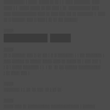
████████▌▌███▌ ████ █▌█▌▌▌ ███ ██████▌ ███
███▌▌▌ ████ ████ █▌██ ███ ▌█▌ █████████ ███
███ ██████████ ███ █▌███ ██▌██ █▌██████▌▌ ███
█▌█ █████▌██▌█ ███ ▌█▌█▌██ █████▌
████
████████▌████
████
█▌█ █████▌██▌█ █▌██ ▌█ █ ██████▌▌▌██ ██████▌▌
███ █████ █▌████▌████ ███ █▌████ █▌▌██▌██▌▌
▌█ ▌████ ██████▌▌▌ ▌█▌ █▌██ █████ █████████
▌█▌███▌██▌▌
████
██████▌▌▌ █▌ █▌██▌ █▌▌█▌█▌
████
████ ███ █▌█████████ ███████████▌▌█████