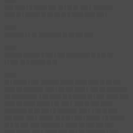
████
███ ███▌▌█ ████▌██▌ █▌▌█▌█▌ ██▌▌ ██████▌
███▌█▌▌█████ █▌██ ██ █▌█ ████ ███▌██▌▌
████
██████▌▌▌ █▌ ███████▌█▌██ ██▌███
████
██████ █████▌█ ██▌▌██▌████████ █▌█ █▌██
▌▌██▌ █▌█ █████ █▌█▌
████
█▌▌████▌▌██▌ ██████ ████▌████ ███▌█▌██ ██▌
███▌██ ██████▌ ███ ▌██ ██▌███▌▌ ██▌██ ███████
██ ████████▌ ▌██ ████ █▌█ ████▌█▌▌██▌ ████ ███
███▌██ ████ ████▌▌█▌ ██▌▌ ███ █▌███ ████
███████▌█▌██ ██▌▌█ ██████▌ ██▌▌ ▌██ █▌███
██▌███▌ ██▌▌ ████▌ █▌█ █▌▌██▌▌████▌ ▌█ █████
█▌█ █▌██▌ ███ ██████▌▌ ████ ██ ███ ██▌███
███▌████▌ ██▌▌ ████ ███ ██ ▌██ ██████▌▌███