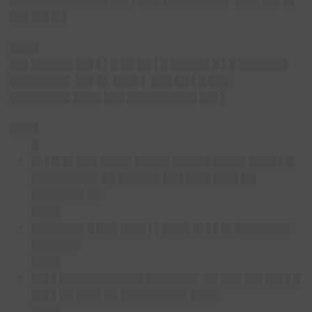
██████████████ ██▌▌███ █████████▌ ███▌██▌█▌
██▌██▌██
████
██▌██████ ██▌▌▌█ ██ ██ ▌█ █████▌█ ▌█ ███████
████████▌ ██▌█▌ ███▌▌ ███ ██ ▌█ ███
████████▌████ ███ ██████████ ██▌▌
████
█
█▌▌█ █▌███ ████▌█████ █████▌████▌████ ▌█
█████████▌██ ██████ ███ ███▌███▌██
███████▌██
████
███████▌█ ███ ███▌▌▌████ █▌▌▌█▌████████
███████
████
██▌▌████████████ ███████▌ ██ ███ ██▌██▌▌█
██▌▌██ ███▌██ █████████▌████