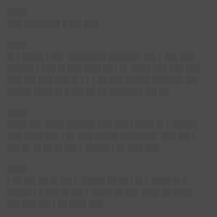
████
███ ███████▌█ ██▌███
████
█▌▌████▌▌██▌ ████████ ██████▌ ██▌▌ ██▌███
█████▌▌███ █▌███ ███▌██ ▌█▌ ████ ███ ███ ███
███ ██▌███ ███ █▌▌▌ ▌██ ███ █████ ██████▌██▌
█████ ████ █▌█ ██▌██ ██ ███████ ██▌██
████
████ ██▌ ████ ██████ ███ ███ ▌████ █▌▌ █████
███ ████ ██▌ ▌█▌ ███ █████ ███████▌ ███ ██▌▌
██▌█▌ █▌██ █▌██▌▌ █████ ▌█▌ ███ ███
████
▌██ ██▌██ █▌██▌▌ █████ ██ ██ ▌█▌▌ ████ █▌█
█████ ▌█ ███ █▌██▌▌ ████ ██ ██▌ ███▌██ ████
██▌███ ██▌▌██ ███▌███