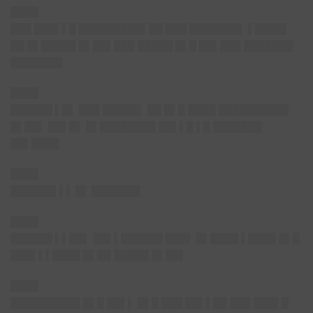
████
███ ███▌▌█ █████████▌██ ███ ███████▌ ▌████▌
██ █▌█████ █▌██▌███ █████ █▌█ ██▌███ ███████
███████▌
████
██████ ▌█▌ ███ █████▌ ██ █▌█ ████ ██████████
█▌██▌ ██▌█▌ █▌████████ ██▌▌█ ▌█ ███████
██▌████
████
██████▌▌▌ █▌ ███████
████
██████ ▌▌██▌ ██▌▌██████ ███▌ █▌████ ▌████ █▌█
███▌▌▌████ █▌██ █████ █▌██▌
████
██████████ █▌█ ██▌▌ █▌█ ███ ██▌▌██ ███ ███▌█