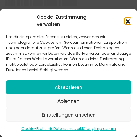
███▌█ ▌█▌▌███ ████▌▌█████
████
Cookie-Zustimmung
█▌▌████▌▌██▌ ████▌▌▌██ ▌█ █▌███ ███▌██▌ ██▌▌
verwalten
█▌████▌ █▌█ ██▌██ ▌██ █▌██▌▌ ████ ███▌██ █▌██▌
Um dir ein optimales Erlebnis zu bieten, verwenden wir
██████▌ ████ █▌█ ██▌██ ███████▌▌██ ██████
Technologien wie Cookies, um Geräteinformationen zu speichern
█▌██▌ █▌█ ███▌█ █████ ████ ███ █▌███▌▌████ ███
und/oder darauf zuzugreifen. Wenn du diesen Technologien
██▌███ ████ █▌██▌ ███ ███████ ███ ███▌██▌ ▌█▌
zustimmst, können wir Daten wie das Surfverhalten oder eindeutige
IDs auf dieser Website verarbeiten. Wenn du deine Zustimmung
████ ████▌██▌█▌ ███ ███ ██▌▌ ███ ███████ ▌██
nicht erteilst oder zurückziehst, können bestimmte Merkmale und
████ █▌██ ███ █▌█▌ ▌██ █▌▌▌ ███ ███▌█ ██████▌
Funktionen beeinträchtigt werden.
█▌█ ██ ██▌▌ █▌█████ ███ ▌█ ███ █▌██▌ ▌████▌
████ ██ █▌███ ▌██ ████ █▌█ ██████▌▌ █▌█ ██▌
Akzeptieren
████████▌ █▌█ █▌██▌ ██ ██▌▌ █▌█████▌███
Ablehnen
████
███ ███▌▌█ ██████▌▌▌▌███ ███████ ███ ███ ███
Einstellungen ansehen
██▌▌ ▌██ ██████████ █████ █▌█ ███████
███████▌
Cookie-Richtlinie
Datenschutzerklärung
Impressum