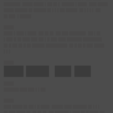
██████▌ ████ ████ ▌██ █▌▌ █████ ▌███▌ ███ ████
████ █████ █▌█████ █▌▌▌▌██ ████▌ █▌▌▌▌▌ ██
█▌██▌ ▌████▌
████
███▌▌███ ▌███▌ ██ █▌█▌ ██ ██▌██████▌ ██ ▌█▌
▌██▌█ █▌███ ██▌██ ▌█ ██▌███ ██████ ███████▌
█▌█ ██ █▌█ █▌█████ ████████▌ █▌█ █▌█ ██▌████
▌▌▌
████
███ ███▌ ██▌██▌
████
██████ ███ ██▌▌▌██
████
███ ████ █▌██ ▌█ ███▌ ████▌███ █████▌█▌▌▌▌
█▌██▌███▌█▌ █▌█▌█▌ ██ █████▌▌███ █▌█ ███▌██