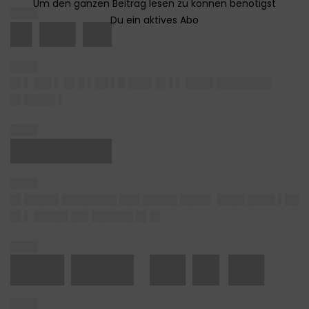
████
█▌██▌██
████
█▌▌ ██▌▌ █▌█ ▌██ ▌█ ███▌█▌▌▌ ████ ████████
█▌████▌▌
████
███████
████
█▌█████ ████████ ███ █████ ████▌ ████ ████ ▌██
█▌▌ █████ ██▌██████ █▌█▌
████
███ ███▌ ██ █▌██
████