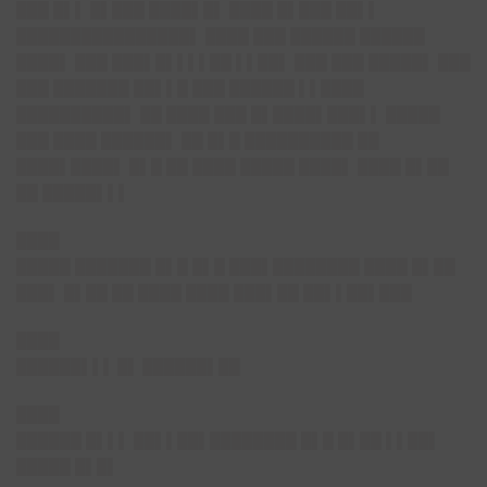
███ █▌▌ █▌███ ████▌█▌ ████ █▌███ ██▌▌
████████████████▌ ████ ███ ██████ ██████
████▌ ███ ███▌█▌▌▌▌██ ▌▌██▌ ███ ███ █████▌ ███
███ ███████ ██▌▌█ ███ ██████ ▌▌████
██████████▌ ██ ████ ███ █▌████▌███▌▌ █████
███ ████ ██████▌ ██ █▌█ ██████████ ██
████▌████▌ █▌█ ██ ████ █████ ████▌ ████ █▌██
██ █████▌▌▌
████
█████ ███████ █▌█ █▌█ ███▌████████ ████ █▌██
███▌ █▌██ ██ ████ ████ ███▌██ ██▌▌██▌███
████
██████▌▌▌ █▌ ██████▌██
████
██████ █▌▌▌ ██▌▌██▌████████ █▌█ █▌██ ▌▌██▌
█████ █▌█▌