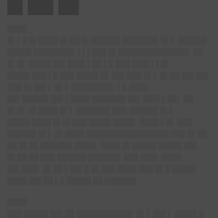
█▌██▌██
████
█▌▌█ █▌████ █▌██ █▌██████ ███████▌█▌▌ ██████
█████ ████████▌▌▌▌███ █▌██████████████▌ ██
█▌█▌ ████▌██▌███▌▌██ ▌█ ███ ███▌▌▌█▌
████▌███ ▌█ ███ ████▌█▌ ██▌███ █▌▌ █▌██ ██▌██▌
███ █▌██▌▌ █▌▌ ████████▌ ▌█ ████
██▌█████▌██▌▌████ ███████ ██▌███▌▌██▌ ██
█▌█▌ █▌████ █▌▌ ███████ ███ ██████ █▌▌
████▌████ █▌█▌███ ████▌████▌ ████ ▌█▌ ███
██████ █▌▌ █▌████ █████████████████ ███ █▌██
██ █▌██ ██████▌████▌ ████ █▌█████ █████ ██▌
█▌██ ██ ███ ██████ ██████▌ ███ ███▌ ████
██▌███▌ █▌██ ▌██▌█ █▌███ ████ ███ █▌█ █████
████ ██▌██ ▌█ █████ ██ ██████▌
████
███ █████ ██▌██ ███████████▌ █▌▌ ██▌▌ ████▌█