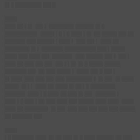
█▌█ ████████▌██▌█
████
███▌██ ▌█▌ ██▌▌ ████████ ██████ █▌█
██████████▌ ████▌▌█ ▌█ ███▌▌█▌ ██ █████ ██▌██
██████▌███ █████▌▌███▌▌ ███ ██▌▌ ███▌██
████████ █▌▌ ███████ ██████████ ███ ▌████▌
████ ███ ███▌██▌ ██████▌ ███ █████▌██▌▌ ██▌▌
███▌██ ███ ██▌██▌ ██▌▌▌█▌ █▌█ ████▌█████
███████ ██▌ ██ ███ ████▌▌ ████ ██▌█ ██▌▌
█▌███▌ ███ ███ ██▌███ ████████▌▌ █▌██▌ █▌████
████▌ █▌▌▌ ███▌██ ████ █▌██ ▌█ ████████
██████▌ ███▌▌█ ███▌██ ███ █▌██▌ ██████▌▌
███▌▌█ ███ ▌██ ███ ███▌██▌█████ ███▌███▌ ████
███▌██ ███████▌ █▌██▌ ███ ███ ██▌███ ███ █████
██ ██████▌██▌
████
▌█ ███████ ███▌ █▌██ ███ █▌█ ███▌█████▌██ ███