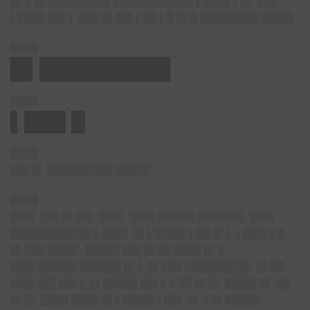
█▌█ █▌█████████ ███████████▌▌████ ▌█▌ ███
▌████ ██▌▌ ███ █▌██▌▌██ ▌█ █▌█ ████████▌████▌
████
█▌█████████
████
▌███ █
████
██▌█▌ █████████▌█████
████
███▌ ██▌█▌██▌ ███▌ ███▌█████▌██████▌ ███▌
███████████▌▌ ███▌ █▌▌████▌▌██ █▌▌ ▌███▌▌█
█▌███ ████▌ █████ ██▌█▌██ ████ █▌█
███▌█████▌██████ █▌▌ █▌███ █████████▌ █▌██
███▌██▌██▌█ █▌█████ ██▌▌ ▌██ █▌█▌ ████▌█▌ ██
█▌█▌ ████ ████ █▌▌████▌▌██▌ █▌█ █▌█████▌