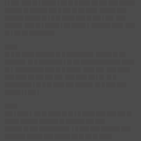
▌▌██▌ ███ █▌▌████▌▌██ █▌█ ███▌██ ██▌███ █████
█████▌█▌█████▌██▌█ ██▌█▌██ ███▌ █████ ███
██████ █████ █▌▌█ █▌████ ███ █▌██▌▌██▌ ███
█████▌ ███ █▌▌████▌▌██ ████▌▌ ██████ ███▌ ███
█▌▌██ ██ ████████
████
█▌█ █▌████ ██████ █▌█ ████████▌ █████ █▌██
██████▌ █▌█ ███████▌▌█▌██ ████████████▌████
█▌▌ █████████ ███ █▌█ ████▌ ███▌██▌ ███ ████
███ ███▌██ ██▌██▌██▌ ███ ███▌██ ▌█▌ █▌█
████████▌▌█▌█ █▌███▌██▌█████▌ █▌█ ███ ███
█████ ▌▌██▌▌
████
██▌▌███▌▌ ██ █▌████ █▌█▌▌█ ████ ███ ███ ██▌█▌
████▌█████▌██████ █▌██████ ██▌███
█████▌█▌██▌█████████▌ ▌█ ███ ███ ██████ ███
██████▌█████ ███ █████ ██ █▌██ █▌████