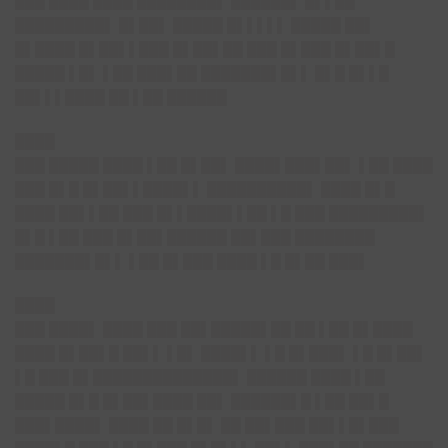
███ ████ ████ ████████▌ ██████▌ █▌▌██
█████████▌ █▌██▌ █████ █▌▌▌▌▌ █████ ██▌
█▌████ █▌██▌▌███ █▌██▌██ ███ █▌███ █▌██▌█
█████ ▌█▌ ▌██ ███▌██ ███████▌█▌▌ █▌█ █▌▌█
██▌▌▌████ ██ ▌██ ██████
████
███ █████ ████ ▌██ █▌██▌ ████▌███▌██▌ ▌██ ████
███ █▌█ █▌██▌▌████▌▌ ██████████▌ ████ █▌█
████ ██▌▌██ ███ █▌▌████▌▌██ ▌█ ███ █████████▌
█▌█ ▌██ ███ █▌██▌██████ ██▌███ ████████
███████▌█▌▌ ▌██ █▌███ ████ ▌█ █▌██ ███▌
████
███ ████▌ ████ ███ ██▌█████▌██ ██ ▌██ █▌████
████ █▌██▌█ ██▌▌ ▌█▌ ████▌▌ ▌█ █▌███▌ ▌█ █▌██▌
▌█ ███ █▌██████████████▌ ██████ ████ ▌██
█████ █▌█ █▌██▌████ ██▌ ██████▌█ ▌██ ██▌█
███▌████▌ ████ ██ █▌█▌ ██ ██▌███ ██▌▌█▌███