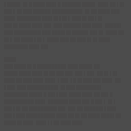
▌████▌ █▌█ ████ ███▌█ ██████▌████▌ ███▌██ ▌█▌
██▌▌ █▌███ ██████ ██████████▌ █▌██ ████ ███
███▌ ████████ ███▌█▌▌█▌▌ ███ █▌██ ▌█▌
██▌█▌████ ███▌██▌ ███ ██████ ███ ███▌ █████▌
███ █████████ ███ ████▌█▌█████▌██▌█▌ ████ ██
█▌▌ ██ ████ ▌█▌▌ ████ ███ ██ ███ █▌█▌████
████████ ███▌██▌
████
███ ████ █▌█ ██████████ ███▌████▌██
████▌████ ███▌█▌██ ██▌██▌ ██▌▌██▌ ██ █▌▌█▌
███▌██ ███ ███▌███▌ ▌██▌ ▌█ █▌███ ██▌███▌ ██
▌██▌ ███ ██████████▌ █▌███ ████████▌
████████ ████▌█ ██▌▌██▌ ████ ███▌██ ██▌█
██████████ ███▌ ███████ ████ ██▌█ ██▌▌ █▌▌
██▌▌█▌██ █████████▌██▌ ██▌██ ██████▌▌███
██▌▌███ ██████████ ███▌██ █▌██ ████ ████▌██
████ █▌███▌ ███▌▌▌██ ███▌███▌