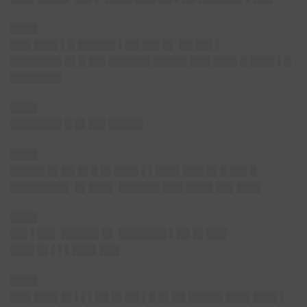
████
███ ███▌▌█ █████▌▌██ ██▌█▌ ██ ██▌▌
███████▌█▌█ ██▌██████ █████ ███ ███▌█ ███▌▌█
███████▌
████
███████▌█ █▌██▌█████
████
█████ █▌██ █▌█ █▌███▌▌▌███▌███ █▌█ ██▌█
████████▌ █▌███▌ ██████ ███ ████ ██▌███▌
████
██▌▌██▌ █████▌█▌ ███████ ▌██ █▌███
███▌█▌▌▌▌███▌███
████
███ ███▌█▌▌▌▌██ █▌██ ▌█ █▌██ █████ ███▌███▌▌