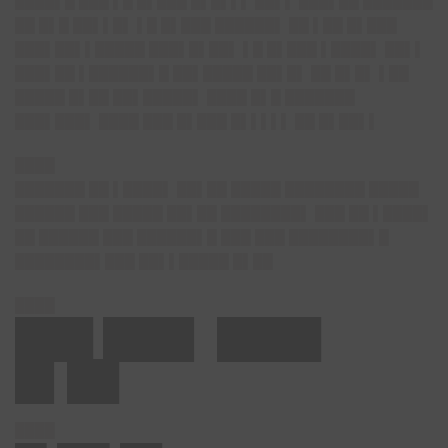
████▌█ ███ ▌█ █▌███ █▌█▌▌▌ ██▌▌ ███▌██ ███████
██ █▌█ ██▌▌█▌ ▌█ █▌███ ██████▌ ██ ▌██ █▌███
███▌██▌▌█████ ███▌█▌██▌ ▌█ █▌███ ▌████▌ ██▌▌
███▌██ ▌██████▌█ ██▌█████ ██▌█▌ ██ █▌█▌ ▌██
█████ █▌██ ██▌█████▌ ████ █▌█ ███████
███▌███▌ ████ ███ █▌███ █▌▌▌▌▌ ██ █▌██▌▌
████
███████ ██ ▌████▌ ██▌██ █████ ████████ █████
██████ ███ █████ ██▌██ ████████▌ ███ ██ ▌████▌
██ ██████ ███ ██████▌█ ███ ███ ████████▌█
████████▌███ ██▌▌█████ █▌██
████
███ ███▌ ████
█▌██
████