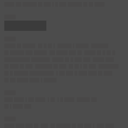
███▌██ █████ █▌██▌▌█ ██▌█████ █▌█▌███▌
████
███████
████
████ █▌████▌ █▌█ █▌▌ █████ ▌████▌ ██████
█▌█████ ██▌████▌ ██ ████ ██▌█▌ ████ █▌█ █▌█
█████████ ██████▌ ████ █▌█ ██▌██▌ ████ ███
█▌███ █▌██▌ ██████ █▌██▌ █▌█▌▌█▌██▌ ███████
█▌█ █████ ████████▌ ▌██ ██▌█ ███ ███ █▌███
█▌██ ████ ███▌▌████▌
████
███ ███▌▌██ ███▌ ▌█▌ ▌█ ███▌ ████▌██
█▌▌███▌██▌
████
███▌███ ██▌█▌ ██▌ █▌█████ █▌██ ██▌▌ ██▌███