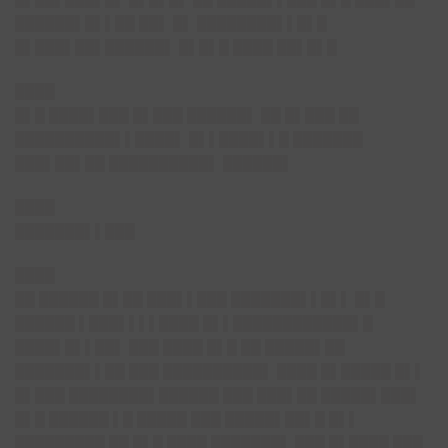
██████▌█▌▌██ ██▌ █▌ ████████▌▌█▌█
█▌███▌██▌██████▌ █▌█▌█ ████ ██▌█▌█
████
█▌█ ████▌███ █▌███ ██████▌ ██ █▌███ ██
██████████▌▌████▌ █▌▌████▌▌█ ███████
███▌██▌██ ██████████▌ ██████▌
████
███████▌▌███
████
██ ██████ █▌██ ███▌▌███ ███████▌▌█▌▌ █▌█
██████ ▌███▌▌▌▌████ █▌▌████████████▌█
████▌█▌▌██▌ ███ ████ █▌█ ██ █████▌██
███████▌▌██ ███ ██████████▌ ████ █▌█████ █▌▌
█▌███ ████████▌██████ ███ ███▌██ █████▌███▌
█▌█ ██████ ▌█ █████ ███ █████▌██▌█ █▌▌
█████████ ██ █▌█ ████ ███████▌ ███ █▌████ ███