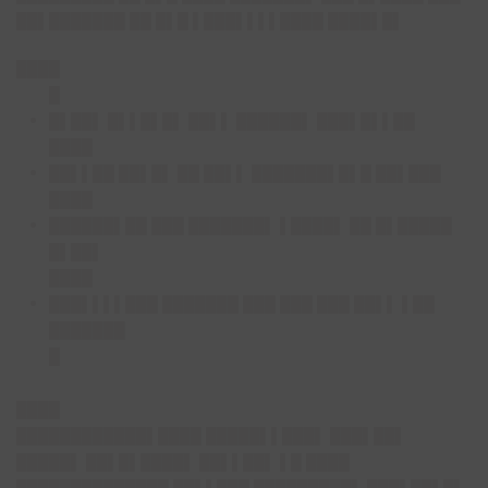
██▌███████ ██ █▌█ ▌███▌▌▌▌████ ████▌█▌
████
█
█▌██▌ █▌▌█▌█▌ ██▌▌ ██████▌ ███▌█▌▌██
████
██▌▌██ ██▌█▌ ██ ██▌▌ ███████▌█▌█ ██▌███
████
██████▌██ ███ ███████▌ ▌████▌ ██ █▌█████
█▌██▌
████
███▌▌▌▌███ ███████ ███ ███ ███ ██▌▌ ▌██
███████
█
████
████████████▌████ █████▌▌███▌ ███▌██▌
█████▌ ██▌█▌████▌ ██▌▌██▌ ▌█ ████