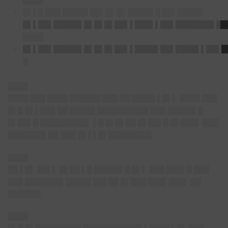
████
█▌▌█ ███ █████ ██▌█▌ █▌█████ █ ██▌█████
█▌▌██▌█████▌█▌█▌█▌██▌▌███▌▌██▌███████▌██
████
█▌▌██▌█████▌█▌█▌█▌██▌▌████▌██▌████▌▌██▌█
█
████
████ ███ ████ ██████ ███ ██ ████▌▌█▌▌ ████ ███
█▌█ █▌▌███ ██ █████ ██████████ ███ █████▌█
█▌██▌█ █████████▌ ▌█ █▌█▌██ █▌██▌█ █▌███▌ ███
███████▌██ ███ █▌▌▌█▌████████▌
████
██ ▌█▌ ██▌▌ █▌██ ▌█ █████▌█ █▌▌ ███ ███▌█ ███
███ ███████▌█████ ██▌██ █▌███ ███▌███▌ ██
██████▌
████