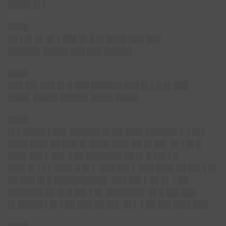
████▌█▌▌
████
██ ▌█▌█▌ █▌▌███ █▌█ █▌████ ███ ███
██████▌█████ ███ ███ █████▌
████
███ ██▌███ █▌█ ███ ██████ ███ █▌▌█ █▌███
████▌█████ █████▌████▌████▌
████
█▌▌████▌▌██▌ ██████ █▌██ ███▌██████▌▌ ▌█▌▌
████ ███▌██ ███ █▌████ ███▌██ █▌██▌ █▌▌█▌█
███▌ ██▌▌ ██▌ ▌██ ███████ ██ █▌█ ██▌▌█
███▌█▌▌▌▌ ███▌█ █▌▌ ███ ██▌▌ ███ ███▌██ ██▌▌█▌
██ ███ █▌█ ██████████▌ ███ ██▌▌ █▌█▌ ▌██
███████ ██ █▌█ ██▌▌█▌ ███████▌ █▌█ ██▌███
█▌█████ ▌█▌▌██ ███ ██ ██▌ █▌▌ ▌██ ██▌███▌███