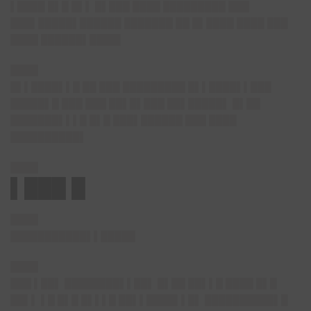
▌████ █▌█ █▌▌ █▌███ ████ █████████ ███
███▌█████▌██████ ███████ ██ █▌████ ████ ███
████ ██████▌████▌
████
█▌▌████▌▌█ ██ ███ █████████ █▌▌████▌▌███
█████▌█ ███ ███ ██▌█▌███ ██▌█████▌ █▌██
███████▌▌▌█ █▌█ ███▌██████ ███ ████
██████████▌
████
▌███ █
████
███████████▌▌█████
████
███ ▌██▌ ████████▌▌██▌ █▌██ ██▌▌█ ████ █▌█
██▌▌ ▌█ █▌█ █▌▌▌█ ██▌▌████▌▌█▌ ██████████▌█