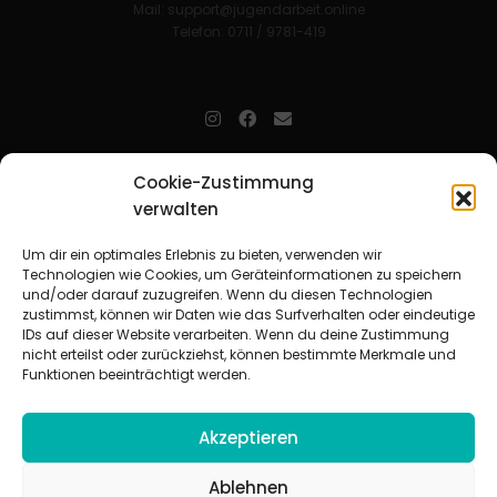
Mail:
support@jugendarbeit.online
Telefon: 0711 / 9781-419
jugendarbeit.online
- kurz jo - ist der Online-Materialpool für
Cookie-Zustimmung
Mitarbeitende in der christlichen Kinder-, Jugend- und jungen
verwalten
Erwachsenenarbeit. Auf
jo
findet man unkompliziert und schnell
zahlreiche praxiserprobte Materialien und gewinnt so Zeit für
Beziehungsarbeit.
Um dir ein optimales Erlebnis zu bieten, verwenden wir
Technologien wie Cookies, um Geräteinformationen zu speichern
und/oder darauf zuzugreifen. Wenn du diesen Technologien
Beteiligte Verbände
zustimmst, können wir Daten wie das Surfverhalten oder eindeutige
CVJM-Landesverband Bayern e. V.
|
CVJM-Gesamtverband in
IDs auf dieser Website verarbeiten. Wenn du deine Zustimmung
Deutschland e. V.
nicht erteilst oder zurückziehst, können bestimmte Merkmale und
CVJM-Westbund e. V.
|
Deutscher Jugendverband „Entschieden für
Funktionen beeinträchtigt werden.
Christus“ e. V.
Evangelisches Jugendwerk in Württemberg
Akzeptieren
Ablehnen