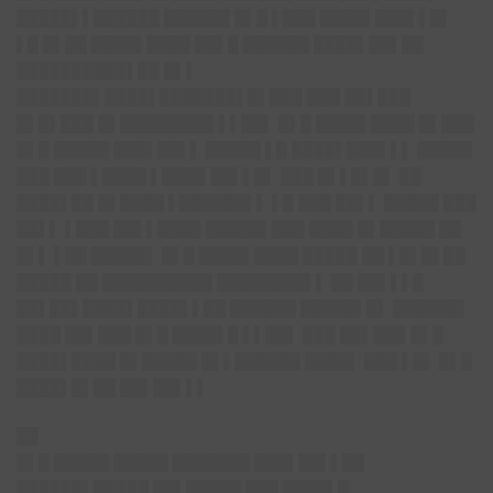
█████▌▌██████ ██████ █▌█ ▌███ ████▌███▌▌█▌
▌█ █▌██ ████▌████ ██▌█ ██████ ████▌██▌██
██████████▌██ █▌▌
███████▌████▌███████▌█▌███ ███ ██▌███
█▌█▌███ █▌████████▌▌▌██▌ █▌█ ████▌████ █▌███
█▌█ █████ ███▌██▌▌ █████ ▌█ ████▌███▌▌▌ █████
███ ███ ▌████ ▌████ ██▌▌█▌ ███ █▌▌█▌█▌ ██
████▌██ █▌████ ▌██████▌▌ ▌█ ███ ██▌▌ █████ ███
██▌▌ ▌███ ██▌▌████ █████▌███ ████ █▌█████ ██
█▌▌ ▌██ █████▌ █▌█ ████▌████ █████ ██ ▌█▌█▌██
█████ ██ ██████████ ████████▌▌ ██ ██▌▌▌█
██▌██▌████▌████▌▌██ ██████ █████▌█▌ ██████▌
████ ██▌███ █▌█ ████▌█ ▌▌██▌ ███ ██▌███ █▌█
████▌████ █▌█████ █▌▌██████ ████▌ ███ ▌█▌ █▌█
████▌█▌██ ██▌██▌▌▌
██
█▌█ █████ █████ ███████ ███▌██▌▌██
██████▌█████ ██▌█████ ███ ████▌█