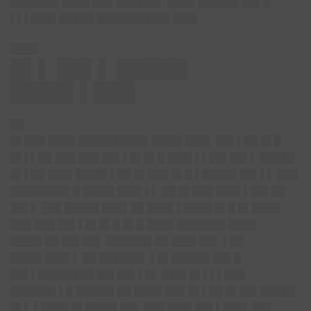
███████ ████ ███ ██████▌ ████ ██████ ██▌█
▌▌▌███▌█████ ██████████▌███▌
████
█▌▌ ██▌▌ █████
████▌▌███
██
█▌███ ████ ██████████ ████▌███▌ ██▌▌██ █▌█
█▌▌▌██ ███ ███ ██▌▌█▌█▌█ ███▌▌▌██▌██▌▌ █████
█▌▌██ ███▌████▌▌██ █▌███ █▌█ ▌█████ ██▌▌▌ ███
████████▌█ ████▌███▌▌▌ ██ █▌███ ███▌▌██▌██
██▌▌ ███ █████ ███▌██ ████ ▌████ █▌█ █▌████
███ ███ ██▌▌█▌█▌█ █▌█ ████ ███████ ████
████▌██ ██▌██▌ ██████▌██ ███▌██▌ ▌██
████▌███▌▌ ██ ██████▌ ▌█▌█████▌██▌█
██▌▌████████ ██▌██▌▌█▌ ███▌█▌▌▌▌███
██████▌▌█ █████▌██ ████ ███ █▌▌██ █▌██▌█████
█▌▌ ▌████ █▌████▌██▌ ███ ███▌██▌▌███▌ ██▌