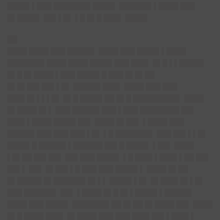
████▌▌███ ███████▌████▌ ██████▌▌████ ███
█▌████▌ ██▌▌█▌ ▌█ █▌█ ███▌ ████▌
██
████ ████ ███ █████▌ ████ ███ ████▌▌████
███████▌████ ████ ████▌███ ███▌ █▌█ ▌▌█████
█▌█ █▌████ ▌███ ████▌█ ███ █▌█▌██
█▌█▌██▌██▌▌█▌ █████▌███▌ ████ ███ ███
███▌█▌▌▌▌█▌ █▌█ ████▌██ █▌█ █████████▌ ████
█▌████ █▌▌ ███ █████▌███ ▌███ ████████ ██▌
███▌▌████ ████▌██▌ ████ █▌██▌ ▌████ ███
█████▌███ ███ ███ ▌█▌ ▌█ ███████▌ ███ ██▌▌▌█▌
████▌█ █████▌▌██████ ██▌█ ████▌ ▌██▌ ████
▌█▌██ ██▌██▌ ██▌███ ████▌ ▌█ ███▌▌███▌▌██ ██▌
██▌▌ ██▌ █▌██▌▌█ ███ ███ ████▌▌ ████ █▌██
█▌█████ █▌██████▌█▌▌▌ ████▌▌█▌ █▌███▌█▌▌█▌
███ ██████▌ ██▌ ▌████ █▌█ █▌▌████▌▌█████▌
████ ███ ████▌ ███████▌██ █▌██ █▌████ ██▌ ████
█▌█ ████ ███▌ █▌████ ███ ███ ███▌██▌▌███▌▌