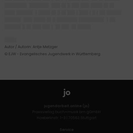
███████▌ ██████▌ ███ █▌█ ██▌███ ████ █▌█▌
███▌█████▌ ▌████ █▌█ █▌██▌▌███ ▌█ ▌██ █████
█████▌ ███ ████ █▌█ ███████ ████████▌ ▌██
█████▌█ █▌███ ██▌▌ █▌██▌ █▌████▌
████
Autor / Autorin: Antje Metzger
© EJW - Evangelisches Jugendwerk in Württemberg
jugendarbeit.online (jo)
Praxisverlag buch+musik bm gGmbH
Haeberlinstr. 1–3 | 70563 Stuttgart
Service