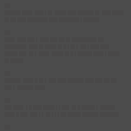
██
█████▌███
▌
███ ▌█▌ ████ ███ █████▌█▌ ███ ████
█▌██ ███ ███████ ███ ███████ ▌█████▌
██
███▌
███ ██▌▌ ███ ██▌██ █▌████████▌██
███████▌ ███ █▌████ █▌█ ▌█▌▌ ██ ▌███ ███
████▌██▌ █▌▌ ███▌ ████ █▌█ ▌█████ ███▌▌████
█▌████▌
██
█████▌
███▌█ █▌▌ ██▌███ █████▌███ ██▌██ ██
██▌▌ █████▌███▌
██
██▌███▌
▌█ ███ ████ ▌▌██▌ █▌█ ████▌▌ █████
███▌█ ██▌ ██▌▌▌ █▌▌▌▌██ ████▌█████▌██████▌
██