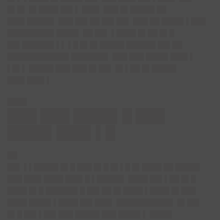
█▌█▌ █▌████ ██▌▌ ███▌ ███ █▌█████ ██
███▌█████▌ ███ ██▌██ ██▌██▌ ███ ██ ████▌▌███
█████████▌████▌ ██ ██▌ ▌████ █▌██ █▌█
██▌██████▌▌▌ ▌█ █▌█▌█████ ██████ ██▌██
████████████▌███████▌ ███ ███ ████▌███▌▌
▌█▌▌ █████ ███ ███ █▌██▌ █▌▌██ █▌█████
███▌███▌▌
████
███ ███ ████▌█ ███
████▌███▌▌█
██
██▌ ▌▌█████ █▌█ ███ █▌█ █▌▌█ █▌████ ██ █████
███ ███▌████ ███▌█ ▌█████▌ ████ ██▌▌██ █▌█
████ █▌█ ██████▌█ ██▌██ █▌████ ▌████ █▌███
████ ████▌▌████ ██▌███▌ ███████████▌ █▌██▌
█▌█ ██▌▌██▌███ █████ ███ ████▌▌ ████▌