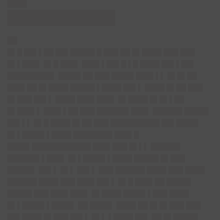
████
███████████
██
█▌█ ██▌▌██ ██▌█████ █ ███ ██ █▌████ ███ ███
█▌▌███▌ █▌█ ███▌ ███▌▌██▌█ ▌█ ████ ██▌▌██▌
█████████▌ ████▌██ ███ ████▌███▌▌▌ █▌█▌██
███▌██ █▌████ █████ ▌████ ██▌▌ ████ █▌██ ███
█▌███ ██▌▌ ████ ███▌███▌ █▌████ █▌█▌▌██
█▌███▌▌ ███▌▌██ ███ ██████▌███▌ ██████ █████
██▌▌▌ █▌█ ████ █▌██ ███ ██████████ ██▌████▌
█▌▌████▌▌████ ████████ ███▌█
████▌████████████ ███▌███ █▌▌▌ ██████
██████▌▌███▌ █▌▌████▌▌████ █████ █▌███
█████▌ ██▌▌ █▌▌ ██▌▌ ███ ██████ ████ ███ ████
██████ ████ ███ ███▌██▌▌ █▌█ ███▌██ █████
█████ ███ ███▌███▌ █▌████ ████▌▌███ ████
█▌▌████▌▌████▌ ██ ████▌ ████ ██ █▌█▌███ ███
██▌████ █▌███ ██▌▌ █▌▌ ▌████ ██▌ ██ █▌█████