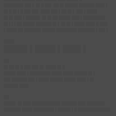
███████▌██▌▌ █▌█ ██▌ ██ █▌█████ ██████ ███▌▌
█▌█ █▌▌█ ██▌██▌ ███▌██▌▌██ █▌▌ ██▌▌████
█▌█▌███ ▌█████▌ █▌█▌██ ████▌███ ▌████████▌
█▌▌▌▌██ ████▌██████ █▌▌ █▌█▌▌████ ███▌█ ███
▌████ ██ ██████▌█████ ████████ ██████▌▌██▌▌
████
████▌▌████ ▌███▌▌
██
█▌██ █▌█ ██▌██▌█▌ ████ █▌█
████▌███▌▌████████ ████ ████ █████ █▌▌
██▌██████ ██▌▌████ █████ ████▌███▌▌█▌
█████▌███▌
██
████▌
█▌███ ███████████ ██████ ███ ███████
██████▌████ ████████ ▌█████ ▌█ ████████████▌