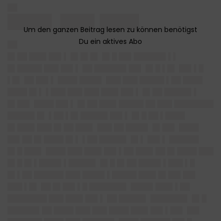
██
████▌ ███▌████
██
█▌██ ███▌██▌▌ █▌█▌█▌ █▌█ ██▌██████▌▌▌
█▌█████ ███ ██▌▌ ██ ██████▌██▌ █▌█ ▌█▌ ██▌▌█
▌█▌ ██ ██▌▌ ████ ████▌ ███ ███ █████ ▌██ ████
████ █▌▌ ▌███ ███ ███ ███▌██▌▌ █▌██ █████▌▌
█▌██▌ ████ ██▌▌ █▌██ ███▌█████ ██ ███ ████████
█████▌█▌ ▌██ ▌█▌█████▌██▌▌ █▌█ ██ ▌████
█▌███▌███ █▌██ ███▌ ███ ██ ████▌ █▌██▌ ████
██▌██ █▌████ █▌▌ ▌██ █████▌ █▌▌ ██▌▌ ██████
█▌█ ███▌ ████ ███ ███▌██▌▌██ ███▌██ █▌████ ███
█▌█ █▌▌████▌▌█████▌ █▌█ █▌██ ████▌▌███ ▌█
█▌▌██ ██████ ███ ████▌▌█████ ███▌█▌██▌██▌
███ ▌█▌ ██ █▌██▌▌█ ███████▌ ████▌███▌▌██
████████ ███ ███▌██▌▌ ██ █████▌ ███████▌ █▌█
██████▌██ ████ ███ ███ ████ ███▌██▌▌██▌ ██▌