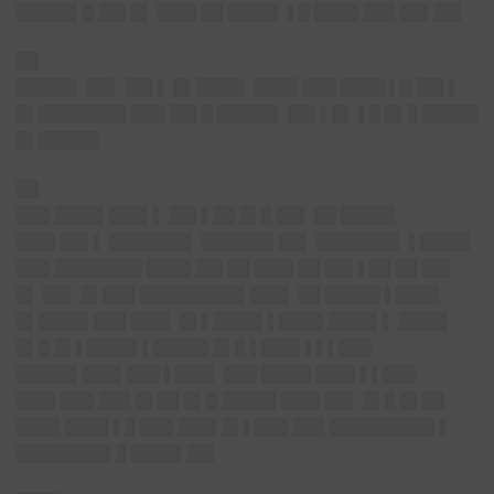
█████▌█ ██▌█▌
███▌██ ████▌ ▌█ ████ ███ ██▌██▌
██
█████▌
██▌ ██▌▌ █▌████▌ ████ ███ ████ ▌█ ██▌▌
█▌████████ ███ ██▌█ █████▌ ██▌▌█▌ ▌█ █▌█ █████
█▌█████▌
██
███ ████▌███▌▌ ██▌▌██ █▌█ ██▌ ██ █████
███▌██▌▌ ███████▌ ██████▌██▌ ███████▌ ▌████▌
███ ████████ ████ ██▌██ ███▌██ ██▌▌██ ██ ██▌
█▌ ██▌ █▌███ █████████▌███▌ ██ █████ ▌████
█▌████▌███ ███▌ █▌▌████▌▌████ ████▌▌ ████▌
█▌█ █▌▌████▌▌█████ █▌█ ▌███▌▌▌▌███
█████▌███▌███ ▌███▌ ███ ████▌███▌▌▌███
███▌███ ███ █▌██ █▌█ █████ ███▌██▌ █▌█ █▌██
████ ████ ▌█ ███ ███▌█▌▌███ ███ █████████▌▌
████████▌█ ████▌██▌