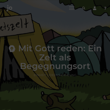
toggle
navigation
Mit Gott reden: Ein
Zelt als
Begegnungsort
EINHEIT | IDEENSAMMLUNG