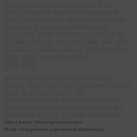
████ ███▌█ █▌█▌▌████ █▌█▌█████ █▌█▌▌██
██▌▌▌█ ▌█████ ██▌███▌███ ███ ███ █████ ██
███▌▌█ ██▌███ ████▌█▌▌██▌ █▌█ ██████▌▌████
███▌█▌▌██ █▌██ ▌█ █▌█▌████████ ██ ███
█▌█▌▌████▌ █▌█ ██▌█████▌██ ▌█▌ ███▌▌██▌██▌
██▌███▌███ █▌▌ █▌▌███▌█ ███ █████▌███▌ ████
███████ █▌█ ██████▌▌████ ██▌██████████ █▌██
█████ ██████ ███ ██████▌███▌█
██▌███
██▌█ ███▌██ ███ ██ █▌█ ██████ ███ ███▌█
██▌███▌ ████ █▌███ █▌██▌ ██▌████ ██▌▌ ████ ██▌
██ ██▌ █▌██ ▌████▌███ █▌▌ ▌██
████▌██████████▌█▌ ███ █▌█▌█ ████ ███ █▌█
███▌█ █▌██▌▌██ ██████▌█▌███ ████████▌ █▌█
██████ ███▌█▌█▌▌██▌ █▌█ █▌██▌ ██▌██▌████▌
Autor / Autorin: Churchnight-Kampagne
© EJW - Evangelisches Jugendwerk in Württemberg