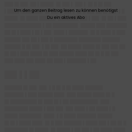
███ █▌██▌ ██ ▌████▌ █▌██▌▌ ██▌▌ █▌█ █▌██▌
▌████ ███████▌ █▌██▌▌ ██▌▌ █▌█ ██▌██ █▌██▌ ▌█
████▌ █▌████ █████▌ ███████ ██▌▌██▌ █▌██ ▌███
████████████▌▌██ ████████▌ █████ ███ ███████
██ █▌▌███▌▌█▌▌██▌ ███▌▌██████▌ █▌█ ███▌█ ███
█████▌██▌██ ▌██▌█ ████████ ███████▌██████
█████▌█ █▌██▌ ▌█▌██▌ ██ ████▌████ █▌██▌██▌██
█▌██ ▌███ ████ █▌███ █████ ████ ██ █▌█ █▌██▌
███ ███▌██▌███▌██ ███ ▌██████▌▌██
██▌▌▌██
██████ █▌██▌ ██▌ ▌█ █▌█ █▌████ ██████
██████▌▌███ █████ ███▌ ███ █████ ████ █▌█
█▌█████████ █▌███ █▌▌██ █████████▌ ███
████████ ████▌▌██▌██▌ ██▌███▌▌██ ████ ▌█
████▌███████▌ ███▌ ▌█ ████ ██████▌█████
█▌█▌▌████ ███▌ █▌█ ██▌██████ ▌████ ██▌▌██ █▌█
████████ █▌████▌ █▌████▌▌██ ██▌▌██ ████ ████