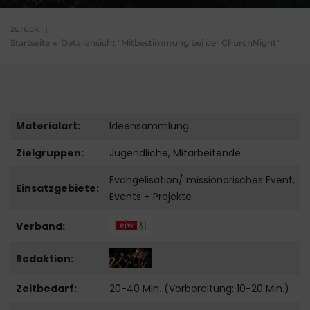
zurück
|
Startseite
Detailansicht "Mitbestimmung bei der ChurchNight"
Materialart:
Ideensammlung
Zielgruppen:
Jugendliche, Mitarbeitende
Evangelisation/ missionarisches Event,
Einsatzgebiete:
Events + Projekte
Verband:
Redaktion:
Zeitbedarf:
20-40 Min. (Vorbereitung: 10-20 Min.)