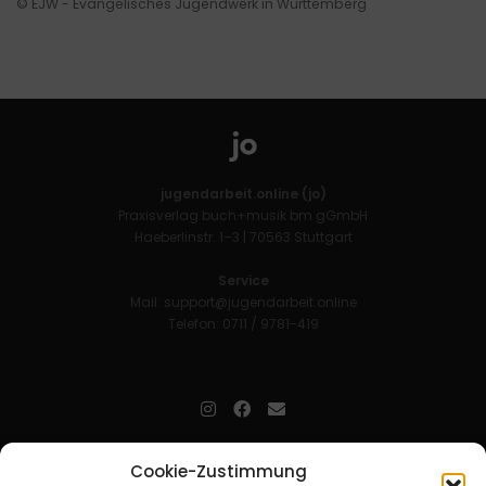
© EJW - Evangelisches Jugendwerk in Württemberg
jugendarbeit.online (jo)
Praxisverlag buch+musik bm gGmbH
Haeberlinstr. 1–3 | 70563 Stuttgart
Service
Mail:
support@jugendarbeit.online
Telefon: 0711 / 9781-419
jugendarbeit.online
- kurz jo - ist der Online-Materialpool für
Cookie-Zustimmung
Mitarbeitende in der christlichen Kinder-, Jugend- und jungen