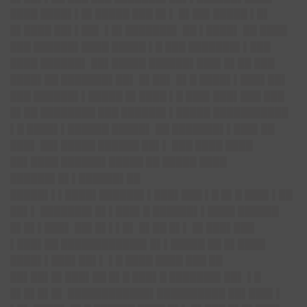
████ ████▌▌█▌█████ ███ █▌▌ █▌██▌█████ ▌█▌
█▌████ ██▌▌██▌ ▌█▌███████▌ ██ ▌████▌ ██ ████
███ ██████▌████ █████ ▌█ ███ ███████▌▌███
████ ██████▌ ██▌█████ ██████▌██
█▌█▌██ ███
████▌██ ███████▌██▌ █▌██▌ █▌█ ████▌▌███▌██▌
███ ██████▌▌█████ █▌████ ▌█ ███▌███▌███ ███
█▌██ ████████ ███ ██████▌▌█████ ███████████
▌█ ████▌▌██████ █████▌ ██ ███████▌▌███▌██
███▌ ██▌█████ ██████ ██▌▌ ███ ████ ████
██▌████ ██████▌█████ ██ █████ ████
██████▌█▌▌██████▌██
█████▌▌▌████▌██████▌▌███▌███ ▌█ █▌█ ███▌▌██
██▌▌ ███████▌█▌▌
███▌█ ██████▌▌████ ██████
█▌█▌▌███▌ ██▌█▌▌▌█▌ █▌██ █▌▌ █▌███▌███
▌███▌██ ████████████▌█▌▌█████ ██ █▌████
████▌▌███▌██▌▌ ▌█ ████ ████ ███ ██
██▌██▌█▌███▌██ █▌█ ███▌█ ███████▌██▌ ▌█
█▌█▌█▌█▌ ████████████▌██████████ ██▌███▌▌