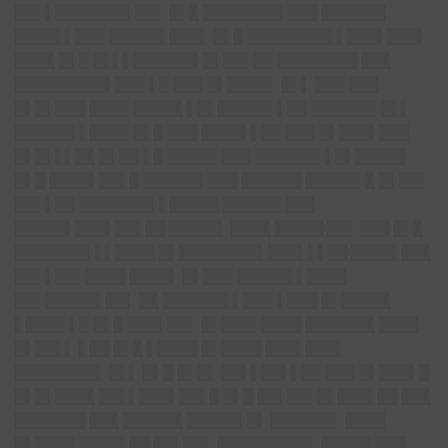
██▌▌███████▌██▌ █▌█ ████████ ███ ██████▌
████▌▌███ █████▌███▌ █▌█ ████████▌▌███▌███▌
████ █▌█ █▌▌▌██████▌█▌██▌██ ████████ ███
█████████▌███ ▌█ ███ █▌████▌ █▌▌ ███ ███
█▌█▌███ ████ █████ ▌█▌█████▌▌██ ██████▌█▌▌
██████ ▌████ █▌█ ███ ████▌▌██ ███ █▌███▌███
█▌█▌▌▌██ █▌██ ▌█ █████ ███ ██████▌▌█▌█████
█▌█ ████▌██▌█ ██████ ███ ██████ █████▌█ █▌██▌
██▌▌██ ███████▌▌██
███ ██████ ███
█████▌███▌██▌██ █████▌ ████ █████ ██▌ ███ █▌█
███████▌▌▌████ █▌████████▌███▌▌▌██ ████▌███
██▌▌██▌
████ ████▌ █▌███ █████▌▌████
██▌█████▌██▌ ██ ██████▌▌███ ▌███ █▌█████
▌████ ▌█ █▌█ ███▌██▌ █▌███▌████ ███████ ████
█▌██▌▌ ▌██ █▌█ ▌████ █▌████ ███▌███▌
████████▌ █▌▌ █▌█ █▌█▌ ██▌▌██▌▌██ ███ █▌███▌█
█▌█▌████ ██▌▌███▌██▌█ █▌█ ██▌██▌█▌███▌██ ███
███████ ███ ██████ █████▌█▌ ██████▌ ████
█▌████ ████▌██ ██▌██▌ █████████▌ █████ ███