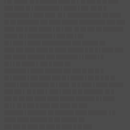
▌█▌ ████▌ █▌█ ██████ ████ █▌▌ █▌███ █▌█▌███▌
███ ███▌█▌▌████████▌▌████▌▌██▌ ██ █▌█
████████▌▌███▌███▌ █▌▌ ███████████▌██ ████
█▌██ ███████▌██▌████ █████▌█████████ ███ ███
███▌██▌█ ███ ████▌▌█▌▌██▌ █▌██ ██▌██ ███████
████▌█▌▌██
██████▌▌███ ██▌▌██
█▌▌███▌▌████▌
██████████ ███ █████▌██
███▌██▌███▌████ █▌████ █████▌█ █▌█ ▌████ ███
██▌████▌██████ ███ ███████▌▌▌████ ▌█
█▌▌▌█▌████▌▌ ██▌█ ███▌██
███████▌▌████▌██████ ██▌███ █▌██ █▌█
█▌▌████▌▌██▌████ ███ █▌▌████▌▌██ █▌█ █▌█▌
████ ▌███ ██████▌█▌▌███▌ █▌█ ███▌▌████ █████
███ ██▌▌ █▌█ ██▌▌ ███ ▌███ █▌█▌██████▌ █▌█
██▌█▌██ ██▌████ ████ █████ ██████▌█ ▌████
█▌▌▌ █▌█ ██▌█ ███▌██▌███▌██ ███
██████▌▌██████▌██ ██████▌████ ██████▌ ▌█
████ ████ ██████ █▌██ █████▌██
██▌██▌█▌███▌██ ███ █▌███▌█ █▌███