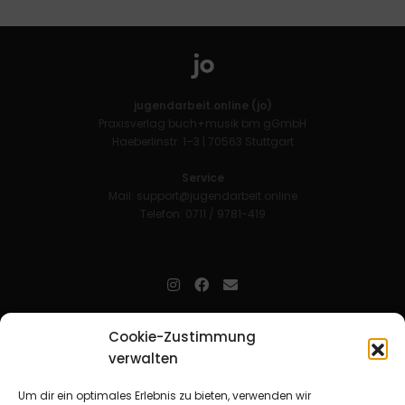
jugendarbeit.online (jo)
Praxisverlag buch+musik bm gGmbH
Haeberlinstr. 1–3 | 70563 Stuttgart
Service
Mail:
support@jugendarbeit.online
Telefon: 0711 / 9781-419
jugendarbeit.online
- kurz jo - ist der Online-Materialpool für
Cookie-Zustimmung
Mitarbeitende in der christlichen Kinder-, Jugend- und jungen
verwalten
Erwachsenenarbeit. Auf
jo
findet man unkompliziert und schnell
zahlreiche praxiserprobte Materialien und gewinnt so Zeit für
Beziehungsarbeit.
Um dir ein optimales Erlebnis zu bieten, verwenden wir