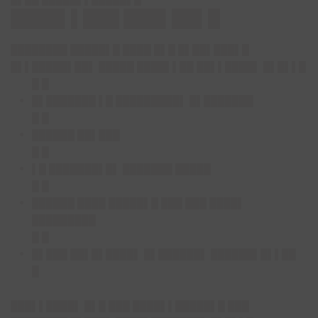
████▌▌███ ███▌██▌█
████████ █████▌█ ████ █▌█ █▌██▌███▌█
█▌▌█████▌██▌ █████ ████▌▌██ ██▌▌████▌ █▌█▌▌█
█ █
█▌███████ ▌█ █████████▌ █▌███████
█ █
██████ ██▌███
█ █
▌█ ███████▌█▌ ███████ █████
█ █
██████ ████ █████▌█ ███ ███ ████▌
█████████
█ █
█▌███ ██▌█▌████▌ █▌██████▌ ██████▌█▌▌██
█
███▌▌████▌ █▌█ ███ ████▌▌█████▌█ ███