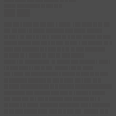
████▌█████████ █▌██▌█▌█
██▌███
███ ██▌▌███▌██ ██▌██▌ ▌████▌ ▌██ ████ █▌█▌ ██
██▌██ ███ ▌█ ████▌███████ ███ ████▌██████
█▌██▌▌ █▌██▌▌█ ▌█▌▌ ████ █▌█ █▌██ █████ ██ ███
█████ █████ ███ ██▌▌█▌██▌ █▌██▌ ▌██ █████▌ █▌█
███▌██▌██████▌█▌▌███ █▌█ █▌█▌███ ████████
█▌████ █▌▌ ████▌█▌ ██▌█▌ ███ █████
████▌▌█▌█████████▌ █▌█████ ███ ██████ ▌███▌▌
▌█ ███ ███▌▌▌██ █▌██▌ █████ ▌██ █▌████
██▌▌███▌██ ██████████▌▌█████ █▌███ █▌█▌███
█▌███████ ███████ █▌██▌█ ███▌ ██ ▌██▌ █▌█
█▌████ ███████████ █▌█ ██████ ██████████████
████████ ███ ██████ ███ ███ █▌▌████▌▌█████
██▌███▌██▌█▌▌██▌█ █████▌███ ██████ █▌▌█
█▌████ ▌█ ████▌███████ ████████ ███ ▌███████
█▌██ ███ █████ ███▌ ███ █▌█ ██▌██▌ █████▌ █▌█