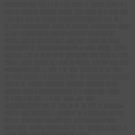
███████▌██▌ ██▌▌▌█▌ ▌██ ███▌▌▌ ████▌████ █▌▌
███ █▌██████ █████▌████▌ ███ ████ █▌█ ███▌██▌
▌██ █▌▌ ███ █▌█████ ████████████ ██▌▌▌▌ █▌▌
█▌███ █████████▌ ████ █▌█████▌█████████ ████
█▌██ ▌█ ██████ █▌███ ████████▌████ ██▌█▌
████▌ ███ █▌█████ ██▌▌ ███ ██▌▌███▌██ ████
████████ █▌██████████████ █▌███▌████▌ ████
█████▌ ▌██ █▌█▌██ █▌█▌███████▌███ ███▌█▌▌██▌
███▌▌ ████ █████ █▌▌███ █▌████▌ ███ ██ ███ ███
█████████ ██▌▌▌ ██▌ ▌█▌ ██▌ ████ █▌█▌██ ███
█▌▌███ █████ ▌█ █████▌█ █▌▌ █▌████████ ██████
███ █▌█▌ █████ ██████▌ ██████ ██████ ████
█████▌███▌█ ███████████ █▌█ ████ ██▌▌███▌
█▌█ ██▌▌██ ██▌▌▌█ ██▌ ███▌██▌ ███
████████████ ██▌█▌ ███ █▌█▌ █▌███ █▌██████▌
███ █▌███ ██████▌▌▌████ █▌█▌█ ██████▌█▌▌██
█▌▌▌▌ ████ ███ ██████ █▌▌ ███ ██████████▌
███▌███▌ █████ █████ ██▌█▌ █▌▌████▌▌█ ███ ▌█
████ ████ ███ ███ █████▌█▌█ ███