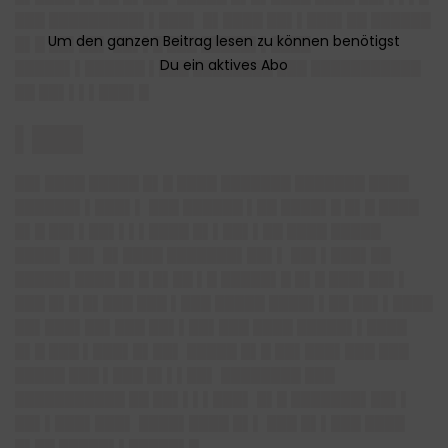
███ █████████▌▌███▌ █▌████ ██▌▌███▌██ ██████
█▌█ ██▌██▌ ██▌▌█ ███ █████▌▌████
█████▌▌██████ ▌███ ████████ ███ ███████████
██ ██▌▌▌▌███▌█
▌███
██▌████ █████ █▌█ ████ ███████ ███████ ████
██████▌▌███▌▌ ███ ██████ ▌██ ████▌█ █▌█ ████
█▌█ ██▌▌██▌▌▌▌████ █▌▌██▌▌██ ████ █████
████▌ ██▌ █▌████ ███████▌██▌▌ ██▌▌███▌██
█████▌████ █▌█ █▌██ ▌█ █████▌█ █▌█ ███▌██▌▌
███ █▌█ █▌███ ███ ▌███ █████ ████▌▌██ ██▌▌████
██▌███▌██▌███ ██▌▌██▌███ ████ █████▌▌████
█▌█ ███ ▌███▌█▌██▌ █████ █▌█ ██▌███▌███ ███
█████ ███ ▌███ █▌▌▌██▌ ████████ ███
███████████ ██ ██▌▌▌▌███▌ █▌█ ███████▌██▌▌
██▌▌███▌███▌ ████▌████ █▌▌ ███ █▌▌███ ████
█▌██ █████▌▌█████▌█