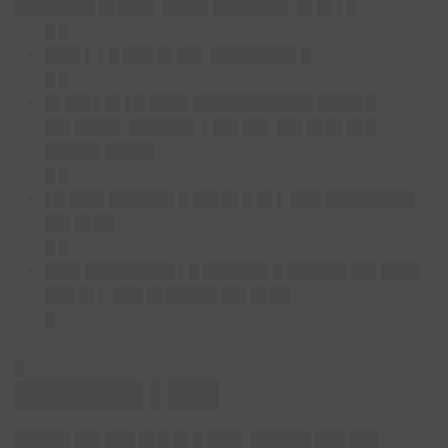
████████ █▌███▌ ████▌███████▌ █▌█▌▌█
█ █
███▌▌ ▌█ ███ █▌██▌ ████████▌█
█ █
█▌██▌▌█▌▌█ ████ ████████████ ████▌█
██▌████▌ ██████▌ ▌██▌██▌ ██▌█▌█▌█▌█
█████▌█████
█ █
▌█ ███▌██████▌█ ██▌█▌█ █▌▌ ███ █████████
██▌█▌██
█ █
███▌█████████ ▌█ ██████▌█ ██████ ██▌████
███ █▌▌ ███ █▌█████ ██▌█▌██
█
█
███████▌▌███
█████▌██▌███ █▌█ █▌█ ███▌ ██████ ███ ███