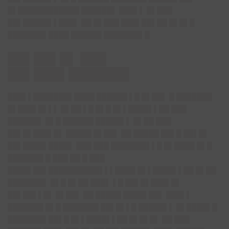
█▌████████████ ██████▌ ███▌▌ █▌███
██▌█████▌▌███▌ ██ █▌███ ███▌██▌██ █▌█▌█
███████▌████ ██████ ███████▌█
██▌██▌█▌ ███
██▌███▌███████
███▌▌███████▌████ ██████ ▌█ █▌██▌ █ ███████
█▌███▌█▌▌▌ █▌██ ▌█ █▌█ █▌▌████▌▌██ ███
██████▌ █▌█ ██████ █████▌▌ █▌██ ███
██▌█▌███▌█▌ █████ █▌██▌ ██ █████ ██▌█ ██▌█▌
██▌████▌████▌ ███ ███ ███████▌▌█ █▌████ █▌█
███████ █ ███ ██ █ ███
████▌██▌██████████▌▌▌████ █▌▌████▌▌██ █▌██
███████▌ █▌█ █▌██ ███▌ ▌█ ██▌█▌███▌█▌
██▌██▌▌█▌ █▌██▌ ██ █████ ████▌██▌ ███▌▌
███████ █▌█ ███████ ██▌█▌▌█ █████▌▌ █▌████▌█
███████▌██▌█ █▌▌████▌▌██ █▌█▌█▌ ██ ███