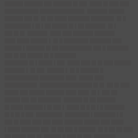
██████ ██████ ██▌██████ █▌██▌ ████ █▌███ ███
███████████ ██████████████▌ ██████▌█████
██████ ██▌█▌ █▌██ ████ ███████ ███████▌ █▌█
████████▌▌█▌▌██ █████ █▌▌██ ██████▌ █▌▌
██▌█▌█▌ ██████▌ ███▌███ ██████▌██████▌
███▌████ █████▌▌ █▌█ ████████ ███████ ███
█████▌▌██████ █▌██ ██████████▌██▌█ ███████
██▌█▌██ █████ █▌█ ███████
███████▌█▌▌████▌▌██▌ ████ ███ █▌█▌███ █████▌
██████▌▌ █▌██▌ █████▌▌ █▌█ ██████ █
███████████ ████████ ███▌ ████▌███
██████████▌ █████████████████ █▌█▌ ██ █▌███
████▌██▌█████ ██████ ███▌███▌ █▌▌ ██▌██
█████ ██▌██ ███████▌ ██████ █▌██ ██████
█▌████ ██████ ▌█▌██▌▌ ████ █▌█ █▌▌█ ██████▌
█▌█ █▌█ ██▌ ████████▌ ████████ ▌███████ ▌█
██▌█▌███▌███ ██▌███▌██████ █████ ███ ████
▌████ ██████ ██▌ █▌██ ██▌█ █████▌ █▌█ ██ ██ ███
██ ████▌██▌█▌ █████▌█ ███ █▌██▌ ███████