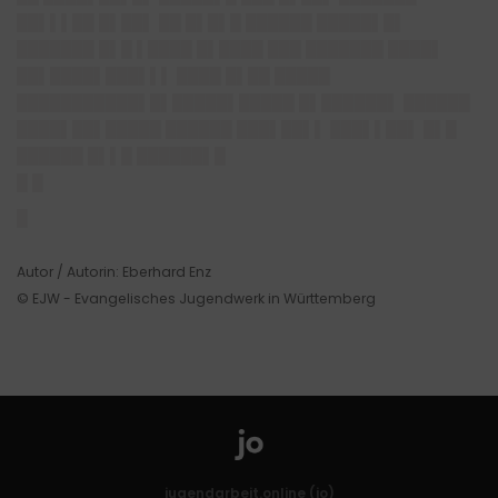
██▌▌▌██ █▌██▌ ██ █▌█▌█ ██████ █████▌█▌
███████ █▌█ ▌████ █▌████ ███ ███████ ████▌
██▌████▌███▌▌▌ ████ █▌██ █████
███████████▌█▌█████▌█████ █▌██████▌ ██████
████▌██▌█████ ██████ ███▌██▌▌ ███▌▌██▌ █▌█
██████ █▌▌█ ██████▌█
█ █
█
Autor / Autorin: Eberhard Enz
© EJW - Evangelisches Jugendwerk in Württemberg
jugendarbeit.online (jo)