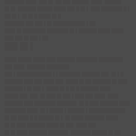
██████▌███▌ ██▌█▌ ██ ██▌█████▌ ███▌ █████▌
█▌█▌ ██████ █████ ████ ██▌█ █▌▌ ███ ███████ █ ▌
██ █▌▌ █▌█▌█ ████ █▌█
██████▌██▌██▌▌█▌██████████▌▌██
███▌█▌███████▌███████ █▌▌██████ ████ ████
███ ██▌█▌██▌▌██
██▌█▌▌
████ ████▌████ ███ ██████ ███████ ████████
██▌███▌ ██████ ███████▌
██▌▌███████████▌▌▌███████ ██████ ██▌ █▌▌█
██████ ███ ██▌███▌██▌ ████ █▌██ ██████ █▌███
██████ ▌█▌██▌▌ ████ █▌█ █▌█ ██████ ███▌
████▌██▌ ██▌ █▌███ █▌██▌▌███ ██▌███▌ ███▌
██████ ███ ███████ ██████▌ █▌█ ███ ██████ ███▌
███████ ███▌ █▌▌████▌▌█████▌▌████████████
█▌██ ███▌█ █ █████ █▌▌ █▌████ ██████▌████
█▌█▌███ ██████ ████ █▌██▌ ███▌██▌
█▌█▌███▌██████ ██████▌ ██████▌█████ █▌██