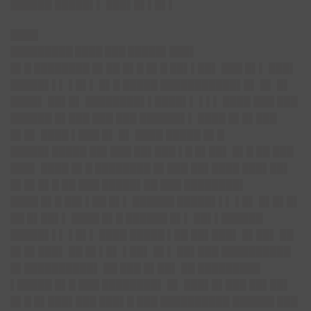
██████ █████▌▌ ███▌█▌▌█▌▌
████
█████████ ████ ███ █████▌███▌
█▌█ ████████ █▌██ █▌█ █▌█ ██▌▌██▌ ███ █▌▌ ███▌
█████▌▌▌ ▌█▌▌ █▌█ █████ ███████████▌█▌ █▌ █▌
████▌ ██▌█▌ ████████▌▌████▌▌ ▌▌▌ ████ ███ ███
██████ █▌███ ███ ███ ██████▌▌ ████ █▌█▌███
█▌█▌ ████ ▌███ █▌ █▌ ████ █████ █▌█
█████▌█████ ██▌███ ██▌███ ▌█ █▌██▌ █▌█ ██ ███
███▌ ████ █▌█ ████████ █▌███ ██▌████ ███▌██▌
█▌█▌█▌█ ██ ███ █████▌██ ███ ████████▌
████ █▌█ ██▌▌██ █▌▌ ██████ █████▌▌▌ ▌█▌ █▌█▌█▌
██ █▌██▌▌ ████ █▌█ ██████ █▌▌ ██▌▌██████
█████▌▌▌ ▌█▌▌ ████ █████ ▌██ ██▌███▌ █▌██▌ ██
█▌█▌███▌ ██ █▌▌█▌ ▌██▌ █▌▌ ██▌███ ██████████
█▌██████████▌ ██ ███ █▌██▌ ██ █████████
▌█████ █▌█ ███ ████████▌ █▌ ███▌█▌███ ██▌██▌
█▌█ █▌███▌███ ███▌█ ███ ██████████ ██████ ███