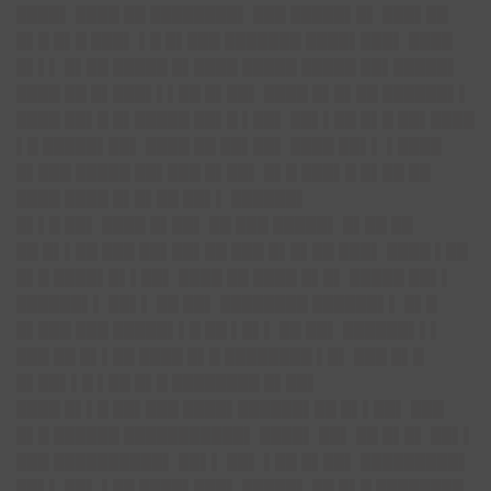
████▌ ████ ██ ████████▌ ███ █████▌█▌ ███▌██
█▌█ █▌█ ███▌ ▌█ █▌███ ███████ ████▌███▌ ████
█▌▌▌ █▌██ █████ █▌████ █████ █████ ██▌█████▌
████ ██ █▌███▌▌▌██ █▌██▌ ████ █▌█▌██ ██████▌▌
████ ██▌█ █▌█████ ██▌█ ▌██▌ ██▌▌██ █▌█ ██▌████
▌█ █████▌██▌ ████ ██ ██▌██▌ ████ ██▌▌ ▌████
█▌███ █████ ██▌███ █▌██▌ █▌█ ███▌█ █▌██ ██
████ ████ █▌█▌██ ██▌▌ ██████▌
█▌▌█ ██▌ ████ █▌██▌ ██ ███ █████▌ █▌██ ██
██ █▌▌██ ███ ██▌██▌██ ███ █▌█▌██ ███▌ ████ ▌██
█▌█ ████▌█▌▌██▌ ████ ██ ████ █▌█▌ █████ ██▌▌
██████▌▌ ██▌▌ ██ ██▌ ████████ ██████▌▌ █▌█
█▌███ ███ █████▌▌█ ██ ▌█▌▌ ██ ██▌ ██████▌▌▌
███ ██ █▌▌██ ████ █▌█ ████████ ▌█▌ ███ █▌█
█▌██▌▌█ ▌██ █▌█ ████████ █▌██▌
████ █▌▌█ ██▌███ ████▌██████▌██ █▌▌██▌ ███
█▌█ ██████ ███████████▌ ████▌ ██▌ ██ █▌█▌ ██▌▌
███ ██████████▌ ██▌▌ ██▌ ▌██ █▌██▌ █████████▌
██▌▌ ██▌ ▌██ ████▌███▌ █████▌ ██ █▌█ ████████