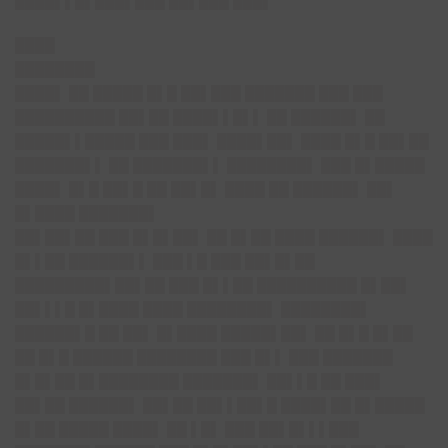
████▌▌█▌███▌███ ██▌███ ███▌
████
████████
████▌
██ █████ █▌█ ██▌███ ███████ ███ ███
██████████ ██▌██ ████▌▌█▌▌ ██ ██████▌ ██
█████▌▌█████ ███ ███▌ ████▌██▌ ████ █▌█ ██▌██
███████▌▌ ██ ███████▌▌ ████████▌ ███ █▌█████
████▌ █▌█ ██▌█ ██ ██▌█▌ ████ ██ ██████▌ ██▌
█▌████ ███████▌
██▌██▌██ ███ █▌█▌██▌
██ █▌██ ████ ██████▌ ████
█▌▌██ ██████▌▌ ███ ▌█ ███ ██▌█▌██
█████████▌██▌██ ███ █▌▌██ ██████████ █▌██▌
██▌▌▌█ █▌████ ████ ████████▌ ████████▌
██████▌█ ██ ██▌ █▌████ █████▌██▌ ██ █▌█ █▌██
██ █▌█ ██████ ████████ ███ █▌▌ ███ ███████
█▌█▌██ █▌████████ ███████▌ ██▌▌█ ██ ███▌
██▌██ ██████▌ ██▌██ ██▌▌██▌█ ████▌██ █▌█████
█▌██ █████ ████▌ ██ ▌█▌ ███ ██▌█▌▌▌███