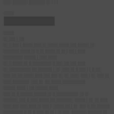
███ ██████ ██████▌█▌▌▌▌
████
█████████▌
████
█▌██▌▌██
█▌█ ██▌▌████ ███ █▌████ ████ ██▌████▌█▌
██████ ████ █▌█ █▌████ █▌█▌▌██ ▌███
███████▌████▌▌███ ███▌
█▌█ ████ █▌█ ███████▌█ ██▌██ ██▌███
█▌████████▌██ █████▌▌█▌ ███ █▌█ ██▌▌▌█ ██
██▌██ ██ ████ ███ ██▌██▌█▌ █▌███▌ ██▌▌█▌ ██▌█▌
███ ██████▌ ██▌█▌ ██ ████ █████████
████▌███▌▌██ █████ ███▌
██▌█▌█ █████ █████ █▌█ ████████▌ █▌█
█████▌██▌█ ███ ████ ██ ██████▌ ████ ▌█▌ █▌███
███ ██▌███ ███ █▌██▌▌ ████ ██ ▌█▌ ██▌█ ██ █████
███████▌█ █▌█ ███ █▌█▌▌█▌██▌ ██████ █████▌█▌