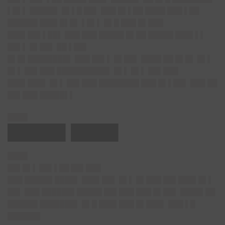
▌█▌▌ █████▌ █▌▌█ ██▌ ███ █▌▌██ ████ ███ ▌██
██████ ███▌█▌█▌ ▌█▌▌ █▌█ ███ █▌███
███▌██▌▌██▌ ███ ███ █████ █▌██ █████ ███▌▌▌
██▌▌ █▌██▌ ██ ▌██▌
█▌█▌████████▌
███ ██▌▌ █▌██▌ ████ ██ █▌█▌ █▌▌
█▌▌ ██▌███ ██████████▌ █▌▌ █▌▌ ██▌███
███▌███▌ █▌▌ ██▌███ ████████ ███ █▌▌██▌ ███ ██
██▌███ █████▌▌
████
█████▌████▌
████
██▌█▌▌ ██▌▌██ ██▌███
███ █████▌████▌ ███▌██▌ █▌▌ █▌███ ██▌███▌█▌▌
██▌ ███ ██████▌█████ ██▌███ ███ █▌██▌ ████▌██
██████ ███████▌ █▌█ ███▌███ █▌███▌ ███ ▌█
██████▌