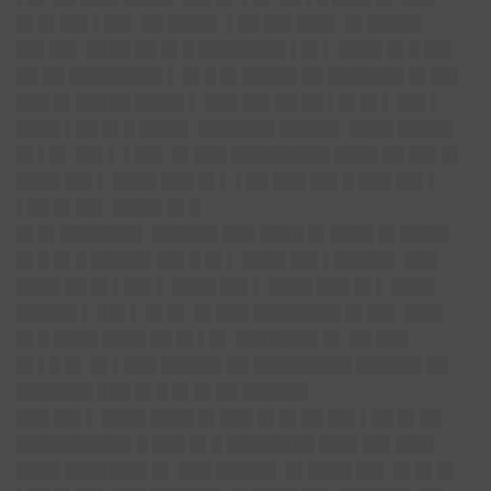
█▌█▌██▌▌██▌ ██ ████▌ ▌██ ██▌███▌ █▌█████
██▌██▌ ████ ██ █▌█ ████████ ▌█▌▌ ████ █▌█ ██▌
██ ██ ████████▌▌ █▌█ █▌█████ ██ ███████ █▌██▌
███ █▌█████ ████▌▌ ███ ██▌██ ██ ▌█▌█▌▌ ██▌▌
████ ▌██ █▌█ ████▌ ███████ █████▌ ████ █████
█▌▌█▌ ██▌▌ ▌██▌ █▌███ █████████ ████ ██ ██▌█▌
████ ██▌▌ ████ ███ █▌▌ ▌██ ███ ██▌█ ███ ██▌▌
▌██ █▌██▌ ████▌█▌█
█▌█▌███████▌
██████ ███ ████ █▌████ █▌████▌
█▌█ █▌█ █████▌██▌█ █▌▌ ████ ██▌▌█████▌ ███
████ ██ █▌▌██▌▌ ████ ██▌▌ ████ ███ █▌▌ ████
█████▌▌ ██▌▌ █▌█▌ █▌███ ████████ █▌██▌ ███▌
█▌█ ████ ████ ██ █▌▌█▌ ███████▌█▌ ██ ███
█▌▌█ █▌ █▌▌███ █████▌██ █████████ ██████ ██
███████ ███ █▌█ █▌█▌██ ██████
███ ██▌▌ ████ ████ █▌███ █▌█▌██ ██▌▌██ █▌██
██████████▌█ ███ █▌█ ████████ ███▌██▌███▌
████ ███████▌█▌ ███ █████▌ █▌████ ██▌ █▌█▌█▌