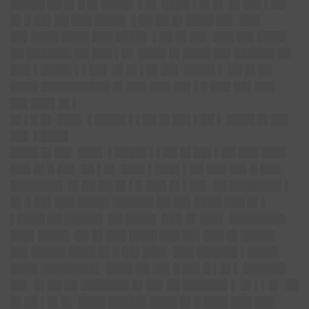
█████ ██ █▌█ █▌████▌
▌█▌ ████ ▌█▌█▌ █▌██▌▌██
█▌█ ██▌██ ███ ████▌ ▌██ ██ █▌████ ██▌ ███
██▌████ ████ ███ ████▌ ▌██ █▌██▌ ███ ██▌████
██ ██████▌██ ███ ▌█▌ ████ █▌████ ██▌██████ ██
███ ▌████▌▌▌██▌ █▌█▌▌█▌██▌ ████▌▌ ██ █▌██
████ ██████████ █▌███ ███ ██▌▌█ ███ ██▌███
██▌███▌█▌▌
█▌▌█ █▌ ███▌ ▌████▌▌▌██ █▌██▌▌██ ▌ ████ █▌██▌
██▌ ▌████
████ █▌██▌ ███▌ ▌████▌▌▌██ █▌██▌▌██ ███ ███▌
███ █▌█ ██▌ ██ ▌█▌ ███▌▌███▌▌██ ███ ██▌█ ███
███████▌ █▌██ ██ █▌▌█ ███ █▌▌██▌ ██ ███████▌▌
█▌█ ██▌███ ████▌██████ ██ ██▌████ ███ █▌▌
▌████ ██ █████▌ ██ ████▌ ███ █▌███▌ ████████
███▌████▌ ██ █▌███ ████ ███ ██▌███ █▌█████
██▌█████ ████ █▌█ ██▌███▌ ███ ██████ ▌████▌
████ ████████▌ ████ ██ ██▌█ ██▌█ ▌█▌▌ ██████
██▌ █▌██ ██ ███████ █▌██▌██ ██████▌▌ █▌▌▌█▌ ██
█▌██ ▌█▌█▌ ████ █████▌████ █▌█ ███▌███ ███