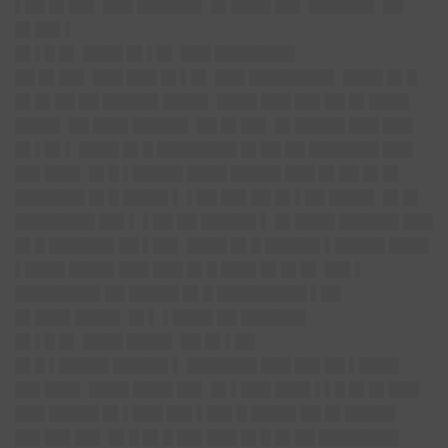
▌██ █▌██▌ ███ ██████▌ █▌████ ██▌ ██████▌ ██
█▌██▌▌
█▌▌█ █▌ ████ █▌▌█▌ ███ ████████
██ █▌██▌ ███ ███ █▌▌█▌ ███ ████████▌ ████ █▌█
█▌█▌██ ██ █████▌████▌ ████ ███ ██▌██ █▌████
████▌ ██ ███▌█████▌ ██ █▌██▌ █▌█████ ███ ███
█▌▌█▌▌ ████ █▌█ ████████ █▌██ ██ ███████ ███
██▌███▌ █▌█ ▌█████ ████ █████ ███ █▌██ █▌█▌
███████ █▌█ ████▌▌ ▌██ ██▌██ █▌▌██ ████▌ █▌█▌
████████ ██▌▌ ▌██ ██ █████▌▌ █▌████ ██████ ███
█▌█ ██████▌██ ▌██▌ ████ █▌█ █████▌▌█████ ████
▌████ ████▌███ ███ █▌█ ███▌█▌█▌█▌ ██▌▌
████████▌██ █████ █▌█ █████████ ▌██
█▌███▌████▌ █▌▌ ▌████ ██ ██████▌
█▌▌█ █▌ ████ ████▌ ██ █▌▌██
█▌█ ▌█████ █████▌▌ ███████ ███ ██▌██ ▌████
██▌███▌ ████ ████ ██▌ █▌▌███ ███▌▌▌█ █▌█▌███
███ █████ █▌▌███ ██▌▌██▌█ ████▌██ █▌█████
██▌██▌██▌ █▌█ █▌█ ██▌███ █▌█ █▌██ ████████