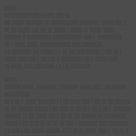
████
█████████ ████ ███ ██▌█▌
██ ████ ██████ █▌█████████ ██████▌ ████ ██▌▌
█▌██ ████ ██▌██ █▌████ ▌████ █▌████ ████
█████▌█ ████████ █████████▌ ██▌▌ ████████
█▌▌ ███▌███▌ ██████████ ███ ██████▌
▌█ ██████▌██ ████▌▌▌ █▌██ ███ ████▌▌██▌█▌▌
████ ███ ██▌▌██ ██▌█ ██████▌▌█▌▌ ████ ███
█▌███▌ ███ ██████▌▌█ ▌█ ██████▌
████
█████▌███▌ ███ ███▌▌█████▌ ███▌██▌▌██ █████
███ █████
█▌█ █▌▌ ███▌ █████▌▌▌██ ███▌██▌▌██ █▌██ █████
█▌██ █████ ████▌▌██ ███ █▌█▌█▌▌ █▌█ █▌▌ ██████
█████▌▌▌██ ███▌██▌▌██ █▌██ █████ █▌██ █████
████▌▌██ ███ █▌█▌█▌ █▌██▌▌ ██████ ███ ██████
▌█ ██▌▌██ ████▌████▌ ███ █▌█▌███▌ ██▌▌ ██ █▌█