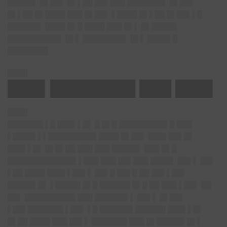
█████▌ █▌██▌ █▌▌██ ██▌███ ███████▌ █▌██▌
█▌▌██ █▌████ ███ █▌██▌ ▌████ █▌▌██ █▌██▌▌█
██████▌ ████ █▌█ ████ ███ █▌▌ █▌█████
██████████▌ █▌▌ ████████▌ █▌▌ ████▌█
████████
████
███▌████████ ███ ███▌
████
███████ ▌█ ███▌▌█▌ █ █▌█ █████████▌█ ███
▌████▌▌▌█████████▌████ █▌██▌ ███▌██▌█▌
███▌▌█▌ █▌█▌██ ███ ███ █████▌ ███ █▌█
█████████████▌▌███ ███ ██▌███ ████▌ ██▌▌ ██▌
▌██ ████ ███▌▌██▌▌ ██▌█ ██▌█ ██ ██▌▌██▌
█████▌█▌ ▌█████ █▌█ ██████ █▌█ ██ ███ ▌██▌ ██
██▌ ██████████ ███ ██████▌▌ ██▌▌ █▌██▌
▌██▌███████ ▌██▌ ▌█ ██████▌██████ ███▌▌█▌
█▌██ ████ ███ ██▌▌ ███████ ███ █▌█████▌█▌▌