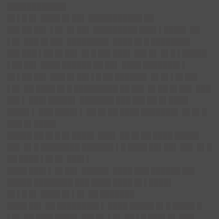
████████████
█▌▌█ █▌ ████ █▌██▌ ███████████ ██
██▌██ ██▌ ▌█▌ █▌██▌ █████████ ███▌▌████▌ ██
▌█▌ ███ █▌██▌ ████████▌ ████ █▌█ ████████
██▌███ ▌██ █▌██▌ █▌█ ██▌███▌ ██▌█▌ █▌█ ▌█████
▌██ ██▌ ████ ██████ ██ ██▌ ████ ███████▌▌
█▌▌██ ██▌ ███ █▌██▌▌█ ██ ██████▌ █▌█▌▌█▌██▌
▌█▌ ██ ████ █▌█ █████████ ██ ██▌ █▌██ █▌██▌ ███
██▌▌ ███▌█████▌ ███████ ███ ██▌██ █▌████
████▌▌ ███ ████▌▌ ██ █▌██ ████ ███████▌ █▌█▌█
███ █▌████▌
█████ ██ █▌█ █▌████▌
███▌ ██ █▌██ ████ █████
██▌ █▌█ ████████ ██████▌▌█ ████ ██▌██▌ ██▌ █▌█
██ ████ ▌█▌█▌ ███▌▌
████ ███▌▌ █▌██▌ █████▌ ████ ███ ██████ ██▌
█████ ████████ ███ ████ ████ █▌▌████▌
█▌▌█ █▌ ████ █▌▌█▌ ██ ███████
████ ██▌ ██ ████████▌▌ ████ █████ █▌█ ████▌█
▌█▌ ██ ███▌████▌ ██▌█▌ ▌█▌ ██ ▌█ ███▌█▌ ███