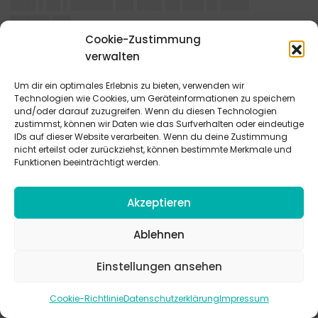
███▌▌██ ▌██████ ██▌███▌██ ███ █▌████
█████▌██▌
███▌ ████▌▌▌█▌ ██ █▌▌ ██▌▌██ ████▌ █████▌▌▌ ██
Cookie-Zustimmung
██████▌
verwalten
████████ ██████████████████████ ███ ▌██ █▌█
Um dir ein optimales Erlebnis zu bieten, verwenden wir
███████▌
Technologien wie Cookies, um Geräteinformationen zu speichern
███████████████████████████████████ ███ ▌██
und/oder darauf zuzugreifen. Wenn du diesen Technologien
███████ ██▌▌██ ████▌▌
zustimmst, können wir Daten wie das Surfverhalten oder eindeutige
IDs auf dieser Website verarbeiten. Wenn du deine Zustimmung
█▌▌▌██ ██████████████████████████████████
nicht erteilst oder zurückziehst, können bestimmte Merkmale und
███ ▌██ █▌▌▌█ ██▌▌ ██ ██▌██ ████▌▌
Funktionen beeinträchtigt werden.
████
Akzeptieren
████▌
███████ █████ ███▌█▌██ ▌██ █▌█ ███████ ███
Ablehnen
█████ ███▌██▌ ▌██ ███████ ██▌██ ████▌▌ █▌▌▌█
███▌▌█ █▌██ █▌▌ ██▌███ ████▌▌ ████▌███
Einstellungen ansehen
█▌████ ████▌ ███████ █▌█ █▌████▌ █▌█ ███
██▌▌██▌ ██ ████ ███ █▌█▌██████████▌▌ ██▌██▌
Cookie-Richtlinie
Datenschutzerklärung
Impressum