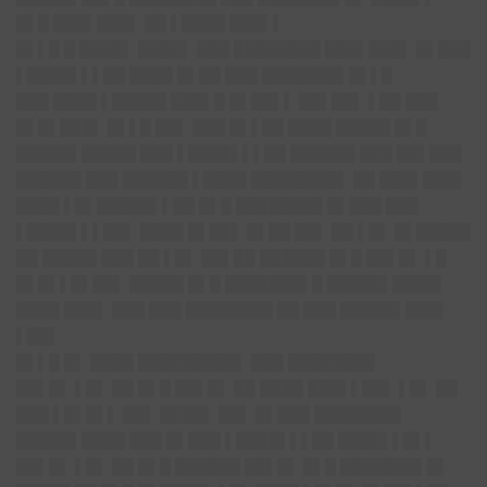
█▌█ ███▌███▌ ██ ▌████ ███▌▌
█▌▌█ █ ████▌ ████▌ ███ ████████ ███▌███▌ █▌███
▌████▌▌▌██ ████ █▌██ ███ ███████▌█▌▌█
███ ████ ▌█████ ███▌█ █▌██▌▌ ██▌██▌ ▌██ ███
█▌█▌███▌ █▌▌█ ██▌ ███ █▌▌██ ████ █████ █▌█
█████▌█████ ███ ▌████▌▌▌██ ██████ ███ ██▌███
██████ ███ ██████ ▌████ ████████▌ ██ ███▌███▌
████ ▌█▌█████▌▌██ █▌█ ████████ █▌███ ███
▌████▌▌▌██▌ ████ █▌██▌ █▌██ ██▌ ██ ▌█▌ █▌█████
██ █████ ███ ██ ▌█▌ ██▌██ ██████ █▌█ ██▌█▌ ▌█
█▌█▌▌█▌██▌ █████ █▌█ ███████▌█ █████▌████▌
████ ███▌ ███ ███ ████████ ██ ███ █████▌███▌
▌██▌
█▌▌█ █▌ ████ █████████▌ ███ ████████
██▌█▌ ▌█▌ ██ █▌█ ██▌█▌ ██ ████ ███▌▌██▌ ▌█▌ ██
███ ▌█▌█▌▌ ██▌ ████▌ ██▌ █▌███ ████████
█████▌████ ███ █▌███ ▌████▌▌▌██ ████▌▌█▌▌
██▌█▌ ▌█▌ ██ █▌█ ██████ ██▌█▌ █▌█ ███████▌█▌