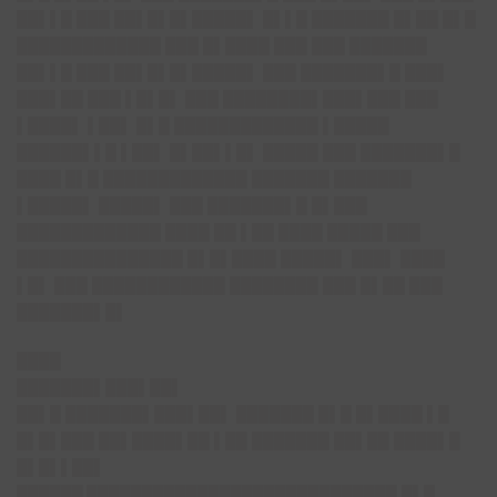
██▌▌█ ███ ██▌█▌█▌█████▌ █▌▌█ ███████ █▌██ █▌█
█████████████ ███ █▌████ ███ ███ ███████
██▌▌█ ███ ██▌█▌█▌█████▌ ███ ███████▌█ ███▌
███▌██ ███ ▌█▌█▌ ███ ████████▌███▌███ ███
▌████▌ ▌██▌ █▌█ █████████████ ▌█████
██████▌▌█ ▌██▌ █▌██▌▌█▌ █████ ███ ███████▌█
████ █▌█ █████████████ ███████ ███████
▌█████▌ █████▌ ███ ███████▌█ █▌███
█████████████ ████ ██ ▌██ ████ █████ ███
███████████████ █▌█▌████ █████▌ ███▌ ████
▌█▌ ███ ████████████ ████████ ███ █▌██ ███
███████▌█▌
████
███████▌███▌██▌
██▌█ ███████▌███▌██▌ ███████ █▌█ █▌████ ▌█
█▌█▌███ ██▌████▌██ ▌██ ███████ ██▌██ ████▌█
█▌█▌▌██▌
██████
████████████████████████████ █▌█