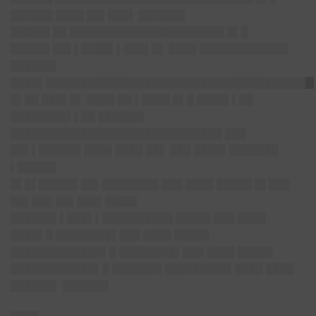
██████ ████ ██▌███▌ ██████▌
█████▌██
██████████████████████ █▌█
█████▌██▌▌████▌▌███▌█▌ ████ ████████████▌
██████▌
████▌
██████████████████████████████████████
█▌██ ███▌█▌ ████ ██ ▌████ █▌█ ████▌▌██
████████▌▌██ ██████▌
████████
██████████████████████ ███
██▌▌██████ ████ ████ ██▌ ███ ████▌███████
▌█████▌
█▌█▌█████▌██▌
████████ ███ ████ █████ █▌███
██▌███ ██▌███▌████▌
██████▌▌███▌▌
██████████ █████ ███ ████
████▌█ ████████▌███ ████ █████
█████████████▌█ ████████▌███ ████ █████
████████████▌█ ███████ █████████▌████ ████
██████▌ ██████▌