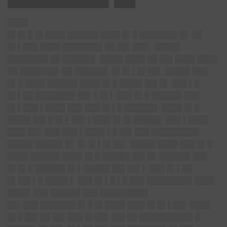
████
█▌█▌█ █▌████ ██████ ████ █▌█ ███████▌█▌ ██
█▌▌███ ████ ████████ ██ ██▌███▌ █████
████████ ██ ██████▌ ████▌████ ██ ██▌████ ████
██ ███████▌ ██ ██████▌ █▌█▌▌█▌██▌ █████ ███
█▌█ ████ ██████ ████ █▌█ ████▌██▌█▌ ███ ▌█
█▌▌██ ████████ ██▌ ▌█▌▌ ███ █▌█ ██████ ███
█▌▌███ ▌████ ███ ███ █▌▌█ ██████▌ ████ █▌█
████▌██▌█ █▌▌ ██▌▌███▌█▌█▌█████▌ ███ ▌████
███▌██▌ ███ ███ ▌████ ▌█ ██▌███ █████████▌
█████ █████▌█▌ █▌█▌▌█▌██▌ █████ ████ ███ █▌█
████ ██████ ████ █▌█ █████▌██▌█▌ ██████ ███
█▌█▌█ ██████ █▌▌ █████ ██▌██▌▌ ███ █▌▌██
█▌██▌▌█ ████▌▌ ███ █▌▌█ ▌█ ███ █████████ ████
████▌███ ██████ ███ █████████▌
██▌███ ███████ █▌█ █▌████ ███▌█▌█▌▌██▌ ████
█▌█ ██▌██ ██▌███ █▌██▌ ██▌██ ██████████▌█