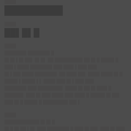
████
█████████▌
████
██▌█▌█
████
███████▌███████▌█
█▌█▌▌█▌██▌ █▌█▌ ██ █████████▌██ █▌█ ████▌█
███ ▌████ ███████▌███ ███▌▌███ ███
█▌▌██▌████ ███████▌ ██ ███▌██▌ ████ ████ █▌█
████▌▌████▌▌▌ ████ ███ █▌▌███ ███
███████▌███ ████████▌ ████ █▌██ █▌███▌█
██████▌ ███ █▌███ ████ ███ ███▌█ █████ █▌██▌
███ █▌█ ████▌█ ████████▌██▌▌
████
████████████ █▌█▌█
█▌█ █▌██ ▌█▌ ███ ███████▌█ ███ █▌██▌ ███ █▌███