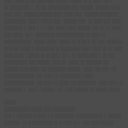
██▌▌███ █▌█▌███ ███ ███▌▌████ █▌█ ██▌▌█▌▌
█▌████ ██▌▌ █▌██ ████████ ██▌████▌ █████ ███
███ ██▌ ██████████ ███ ███▌██▌ █████ ██████▌
███████▌ ███ ▌████ ██▌ █████ ██▌ █▌███ ██▌███
██████▌▌ ██▌▌ ▌▌██▌ ███ ▌██▌████▌ ██ █▌▌▌ ███
██▌███▌ █▌▌ ███████ ██████████ █▌██▌▌█
█████████▌ ████ ███▌ ████ █▌█ ██ ▌██ ██▌█████▌
█▌█ █▌████ ▌█████ █▌█ ███████ ██▌▌███ █▌█▌███
███ ███▌▌████ █▌█ ██▌▌█▌▌ █▌████ ██▌▌ █▌██
████████ ██▌████▌ ███ █▌ ███▌█▌█████▌██
█████ ███ ███▌██ ██████▌████▌ ███▌██ ██▌▌█
██████████▌ ██ ██▌▌█ ███████▌▌███
██████████▌ ██ ██▌▌█ ███▌██ ██████▌ ███ ██▌▌█
██████▌▌ ██▌▌ ████▌▌█▌ ▌██ █████ █▌████ ████
████
█████████ ████ ███ ████████
██▌▌ █████▌█ ███ ▌█ ███████ █████████▌▌ ████▌
█████▌ █▌█ ███████ █▌█ ███ █▌▌ ██▌███ ████▌