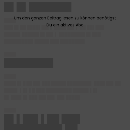
█▌█▌███████
████
███ █▌██ ████▌██▌▌ ████ ██▌▌ ██ ██▌███
█████▌██████ █▌██▌▌ █████████ █▌███
██████████ █████ ███ ████████▌
████
████████
████
████ █▌█ ██ ██▌███ █████ ████████▌ ████ ██▌██
████▌ ▌█▌ ▌█ ███ █████████ █████▌▌█▌
█▌ ███▌█▌███ ██▌██▌ ██▌█████
████
█▌▌██▌▌██ ███
█████████▌██