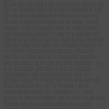
█▌█ █▌███▌███ ███▌█ ███ ██████████ ██████ ███
██▌▌█▌ ██████▌████▌ █▌█ ███▌█ ███████ █▌█ ██
██▌███ █████ ███████████ ██████ █▌███▌█ ▌█
██▌██▌ █▌█ ███▌█ ███████ ██▌██ ████▌ ▌█▌███
██████ ▌█ ██▌█ ███▌██▌▌███▌ █▌█ ███▌█ ███▌█
███ █████████ █████▌▌█▌███ ▌█ █▌███ ███ █▌█
███▌█ ████▌ ███▌█▌███ ██▌ ████ █████ ▌█ ██████
███▌██▌▌███ ███▌███▌▌ █▌█ █▌████ ▌█████ █▌█
██▌███ ██▌▌███ █▌█▌███ ███ ███▌▌████ █▌█
██▌▌█▌▌ █▌████ ██▌▌ █▌██ ████████ ██▌████▌
██▌▌██ █████ ▌█▌ █▌▌██▌ ███ █▌█ ████████▌ █▌█
█▌█▌ ███ ████▌ ███ ██▌▌ █▌█ █▌██▌ ██████
█████████▌▌ ███ █████ ████████ ███▌ █▌█
█▌████ ▌█████ █▌█ ██▌██ ██▌▌███ █▌█▌███ ███
███▌▌████ █▌█ ██▌▌█▌▌ █▌████ ██▌▌ █▌██
████████ ██▌████▌ ██▌▌██ ████▌ ▌█▌ ▌████
█▌█▌██ █▌███ ███ █████▌▌██▌ █▌█ █▌▌▌ █▌██ ████
█████▌▌██▌ █▌█ █▌████ ▌█████ █▌█ █▌████