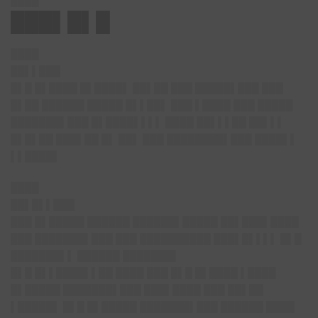
████
███▌█▌█
████
██▌▌███
█▌█ █▌████ █▌████▌ ██▌██ ███ █████▌███ ███
█▌██ ██████ █████ █▌▌██▌ ███ ▌████ ███ █████
███████▌███ █▌████▌▌▌▌ ████ ██▌▌▌██ ██▌▌▌
█▌█▌██ ███▌██ █▌ ██▌ ███ ████████▌███ ████▌▌
▌▌████▌
████
██▌█▌▌███
███ █▌█████ ██████ ██████▌█████ ██▌███▌████
███ ███████▌███ ███ ██████████ ███▌█▌▌▌▌ █▌█
███████▌▌ ██████ ███████▌
█▌█ █▌▌████▌▌██ ████ ███ █▌█ █▌████ ▌████
█▌█████ ███████▌███ ███▌████ ███ ██▌██
▌█████▌ █▌█ █▌█████ ███████▌███ ██████ ████