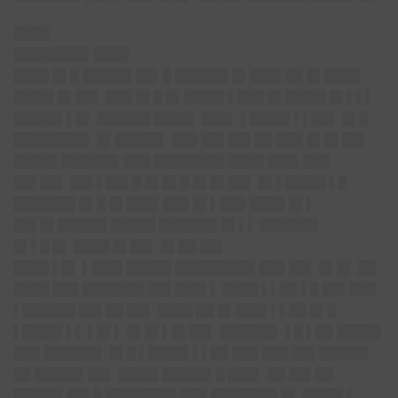
████
████████▌████
████ █▌█ █████▌██▌█ ██████ █▌███▌██ █▌████
████▌█▌██▌ ███ █▌█ █▌████▌▌███ █▌████▌█▌▌▌▌
█████▌▌█▌ ██████ ████▌ ███▌ ▌████▌▌▌██▌ █▌█
████████▌ █▌█████▌ ███ ██▌██▌██ ███ █▌█▌██▌
█████ ██████▌███ ████████ ████ ███▌███
██▌██▌ ██▌▌██▌█ █▌█▌█ █▌█▌██▌ █▌▌████▌▌█
███████ █▌█ █▌███▌███ █▌▌███ ████ █▌▌
██▌█▌█████▌█████ ██████▌█▌▌▌ ██████▌
█▌▌█ █▌ ████ █▌██▌ █▌██ ██▌
████ ▌█▌ ▌███▌█████ █████████ ███ ██▌ █▌█▌ ██
████ ███ ███████ ██▌███▌▌ ████ ▌▌██ ▌█ ██▌███
▌██████ ██▌██ ██▌ ████ ██ █▌███▌▌▌██ █▌█
▌████▌▌▌ ▌█▌▌ █▌█▌▌█▌██▌ ██████▌ ▌█ ▌██ █████
███ ██████▌ █▌█ ▌████▌▌▌██ ███ ███ ██▌█████▌
██ █████▌██▌ ████▌█████▌█ ███▌ ██ ██▌██
█████▌██▌█ ████████ ███ ███████▌█▌ ████▌▌