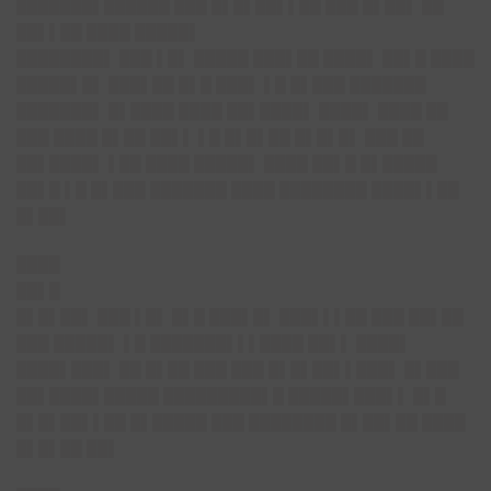
███████▌██████ ███ █▌█▌██▌▌██ ███ █▌██▌ ██
██▌▌██ ████ █████▌
████████▌
███ ▌█▌ █████ ███▌██ ████▌ ██▌█ ████
█████▌█▌ ███▌██ █▌█ ███▌ ▌█ █▌███ ███████
███████▌ █▌████ ████ ██▌████▌ ████▌ ████ ██
███ ████ █▌██ ██▌▌ ▌█ █▌█▌██ █▌█▌█▌ ███ ██
██▌████▌ ▌██ ████ █████▌ ████ ██▌█ █▌█████
██▌█ ▌█ █▌███ ███████ ████ ████████ ████▌▌██
█▌██▌
████
██▌█
█▌█▌██▌
███ ▌█▌ █▌█ ███▌█▌ ███▌▌▌██ ███ ██▌██
███ █████▌ ▌█ ███████▌▌▌████ ██▌▌ ████▌
████▌███▌ ██ █▌██ ███ ███ █▌█▌██▌▌███▌ █▌███
██▌████▌█████ █████████▌█ █████▌███▌▌ █▌█
█▌█▌██▌▌██ █▌█████ ███ ████████ █▌██▌██ ████
█▌█▌██ ██▌