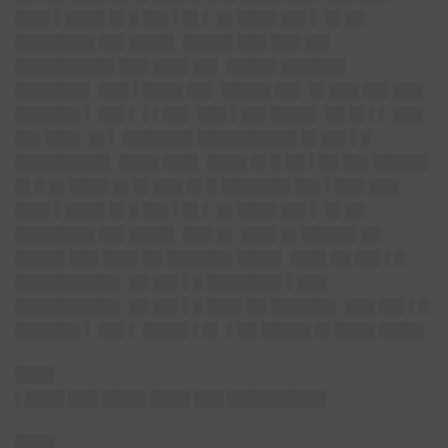
███▌▌████ █▌█ ██▌▌█▌▌ █▌████ ██▌▌ █▌██
████████ ██▌████▌ █████ ███ ███ ██▌
██████████ ███ ███▌██▌ █████ ██████▌
███████▌ ███ ▌████ ██▌ █████ ██▌ █▌███ ██▌███
██████▌▌ ██▌▌ ▌▌██▌ ███ ▌██▌████▌ ██ █▌▌▌ ███
██▌███▌ █▌▌ ███████ ██████████ █▌██▌▌█
█████████▌ ████ ███▌ ████ █▌█ ██ ▌██ ██▌█████▌
█▌█ █▌████ █▌█▌███ █▌█ ███████ ██▌▌███ ███
███▌▌████ █▌█ ██▌▌█▌▌ █▌████ ██▌▌ █▌██
████████ ██▌████▌ ███ █▌ ███▌█▌█████▌██
█████ ███ ███▌██ ██████▌████▌ ███▌██ ██▌▌█
██████████▌ ██ ██▌▌█ ███████▌▌███
██████████▌ ██ ██▌▌█ ███▌██ ██████▌ ███ ██▌▌█
██████▌▌ ██▌▌ ████▌▌█▌ ▌██ █████ █▌████ ████▌
████
▌████ ███ ████▌████ ███ ██████████
████