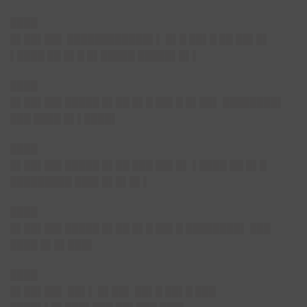
████
█▌██▌██▌
████████████▌▌ █▌█ ██▌█ ██ ██▌█▌
▌████ ██ █▌█ █▌█████ █████▌█▌▌
████
█▌██▌██▌
█████ █▌██ █▌█ ██▌█ █▌██▌ ████████▌
███ ████ █▌▌████▌
████
█▌██▌██▌
█████ █▌██ ███ ██▌█▌ ▌████ ██ █▌█
█████████ ███▌█▌█▌█▌▌
████
█▌██▌██▌
█████ █▌██ █▌█ ██▌█ ████████▌ ███
████ █▌█▌███▌
████
█▌██▌██▌
██▌▌ █▌██▌ ██▌█ ██▌█ ███