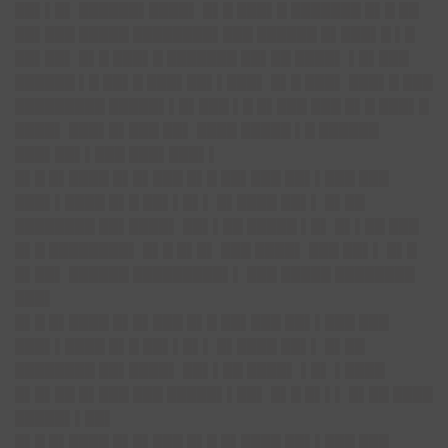
██▌▌█▌ ██████▌████▌ █▌█ ███▌█ ███████ █▌█ ██
██▌███ █████ ████████▌███ ██████ █▌███▌█ ▌█
██▌██▌ █▌█ ███▌█ ███████ ██▌██ ████▌ ▌█▌███
██████ ▌█ ██▌█ ███▌██▌▌███▌ █▌█ ███▌ ███▌█ ███
█████████ █████▌▌█▌███ ▌█ █▌███ ███ █▌█ ███▌█
████▌ ███▌█▌███ ██▌ ████ █████ ▌█ ██████
███▌██▌▌███ ███▌███▌▌
█▌█ █▌████ █▌█▌███ █▌█ ██▌███ ██▌▌███ ███
███▌▌████ █▌█ ██▌▌█▌▌ █▌████ ██▌▌ █▌██
████████ ██▌████▌ ██▌▌██ █████ ▌█▌ █▌▌██ ███
█▌█ ████████▌ █▌█ █▌█▌ ███ ████▌ ███ ██▌▌ █▌█
█▌██▌ ██████ █████████▌▌ ███ █████ ████████
███▌
█▌█ █▌████ █▌█▌███ █▌█ ██▌███ ██▌▌███ ███
███▌▌████ █▌█ ██▌▌█▌▌ █▌████ ██▌▌ █▌██
████████ ██▌████▌ ██▌▌██ ████▌ ▌█▌ ▌████
█▌█▌██ █▌███ ███ █████▌▌██▌ █▌█ █▌▌▌ █▌██ ████
█████▌▌██▌
█▌█ █▌████ █▌█▌███ █▌█ █▌████ ██▌▌███ ███