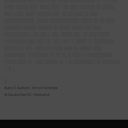
████████ ██▌███▌▌██ ████ ████████▌█▌▌█ ███
███▌████▌██▌ ███▌██▌▌██ ███ █████▌█▌████▌
██▌█ ██▌███▌█████ ██▌ █▌██ ███ █▌██▌
██████████▌ ████ ██████████▌████ █▌██ ███
██████ █████ █████ █▌████ ████ ██▌███
████████▌▌██ ██▌▌██▌ ████ ██▌ █▌███ ████
▌███████ ██▌██ ▌█▌ ██ ▌█▌▌▌ ████ █▌███████
████ ██▌██▌ ███▌█▌▌██▌███ █▌████▌███
███████▌ ███████ █▌██ █▌█ ███▌█ █████████
▌███ ███▌█▌ ███ ████▌█▌ ▌█ ███████ ▌█▌██████
▌█▌▌
█
Autor / Autorin: Timon Schinke
© Deutscher EC-Verband