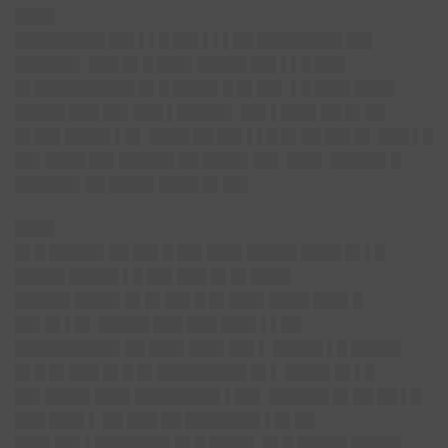
████
█████████ ██▌▌▌█ ██▌▌▌▌██ ████████▌██▌
██████▌ ███ █▌█ ███▌█████ ██▌▌▌█ ███
█▌██████████ █▌█ ████▌█ █▌██▌ ▌█ ███▌████
█████ ███ ██▌███ ▌█████▌ ██▌▌███▌██ █▌██
█▌██▌████▌▌█▌ ████ ██ ██▌▌▌█ █▌██ ██▌█▌ ███ ▌█
██▌████ ██▌█████▌██ ████▌██▌ ███▌ █████▌█
██████▌██ ████▌████ █▌██▌
████
█▌█ █████▌██ ██▌█ ██▌███▌█████ ████ █▌▌█
█████ █████ ▌█ ██▌███ █▌█▌████
█████▌████▌█▌█▌██▌█ █▌███▌████ ███▌█
██▌█▌▌█▌ █████ ███ ███ ███▌▌▌██
██████████▌██ ███▌███▌██▌▌ █████ ▌█ █████
█▌█ █▌███ █▌█ █▌█████████ █▌▌ ████▌█▌▌█
██▌████▌███▌████████▌▌██▌ ██████ █▌██ ██ ▌█
███ ███▌▌ ██ ███ ██ ███████▌▌█▌██
███▌██▌▌███████▌█▌█ ████▌ █▌█ █████ █████