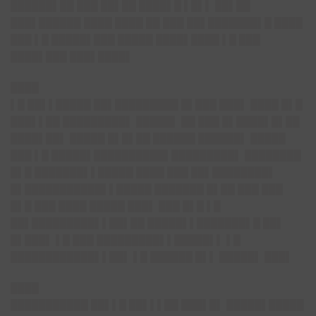
██████▌██ ███ ██▌██ ████▌█ ▌█▌▌ ██▌██
███▌██████ ████ ████ ██ ███ ██▌███████▌█ ████
███ ▌█ █████▌███ █████ ████▌████ ▌█ ███
████▌███ ███▌████▌
████
▌█ ██▌▌█████ ██▌█████████ █▌███ ███▌ ████ █▌█
███▌▌██ █████████▌ █████▌ ██ ███ █▌████▌█▌██
████▌██▌ █████ █▌█▌██ ██████ ██████▌ █████
███ ▌█ █████▌██████████▌█████████▌ ████████
█▌█ ███████▌▌█████ ████ ███ ██▌████████▌
█▌███████████▌▌█████ ███████ █▌██ ███ ███
█▌█ ███ ████ █████ ███▌ ███ █▌█ ▌█
██▌█████████▌▌██▌██ █████▌▌███████▌█ ██▌
█▌███▌ ▌█ ███ █████████▌▌█████▌▌ ▌█
████████████▌▌██▌ ▌█ ██████ █▌▌ █████▌ ███▌
████
███████████ ██▌▌█ ██▌▌▌██ ███▌█▌ █████▌█████