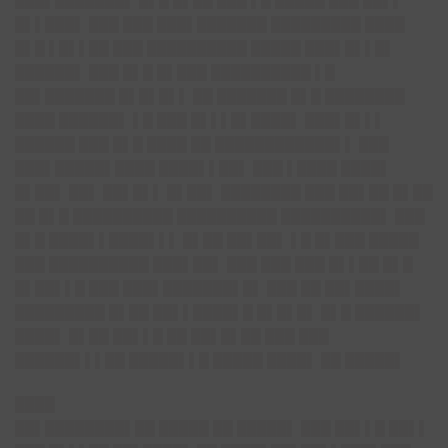
███▌███████▌ █▌█ █▌██ ███ ▌█ █████ ███ ██▌▌
█▌▌███▌ ███ ███ ███▌███████ █████████ ████
█▌█ ▌█▌▌██ ███ ██████████ █████ ███▌█▌▌█▌
██████▌ ███ █▌█ █▌███ ██████████ ▌█
██▌███████ █▌█▌█▌▌ ██ ███████ █▌█ ████████
████ ██████▌ ▌█ ███ █▌▌▌█▌████▌ ███▌█▌▌▌
██████ ███ █▌█ ████ ██ ████████████▌▌ ███
███▌█████▌████ ████▌▌██▌ ███ ▌████ ████▌
█▌██▌ ██▌ ██▌█▌▌ █▌██▌ ████████ ███ ██▌██ █▌██
██ █▌█ ██████████ ██████████ ██████████▌ ███
█▌█ ████▌▌████▌▌▌ █▌██ ██▌██▌ ▌█ █▌███ █████
███ ██████████ ███▌██▌ ███ ███ ███ █▌▌██ █▌█
█▌██▌▌█ ███ ███▌███████▌█▌ ███ ██ ██▌████▌
█████████ █▌██ ██▌▌████▌█ █▌█▌█▌ █▌█ ██████▌
████▌ █▌██ ██▌▌█ ██ ██▌█▌██ ███ ███
██████▌▌▌██ █████▌▌█ █████ ████▌ ██ █████▌
████
██▌████████▌██ █████ ██ █████▌ ███ ██▌▌█ ██▌▌