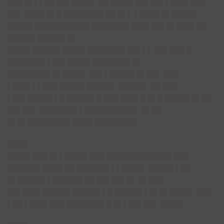
███ █▌▌▌██ ██▌████▌ ██ ████▌██▌██▌▌███▌███
██▌ ████ █▌█ ████████ ██ █▌▌ ▌████ █▌█████
█████ ███████████ ███████▌███▌██▌█▌███▌██
█████▌█████▌█▌
████▌█████▌████▌███████▌██▌▌▌ ██▌███ █
███████▌▌██▌████▌███████▌█▌
████████▌█▌████▌ ██▌▌█████ █▌██▌ ███
▌███▌▌▌███ █████ █████▌ █████▌ ██ ███
▌██▌█████ ▌█ █████▌█ ███ ███▌█ █▌█ █████ █▌██
██▌██▌ ███████▌▌██████████▌ █▌██
█▌█▌████████▌████ ████████▌
████
████▌███ █▌▌████▌███ █████████████ ███
██████▌████ ██ ██████▌▌▌████▌ █████ ▌██
█▌█████▌▌██████ ██ ██▌██▌█▌ █▌███
██▌███▌█████▌█████▌▌█ █████▌▌█▌█▌████▌ ███
▌██ ▌███▌███ ███████▌█ █▌▌██▌██▌ ████▌