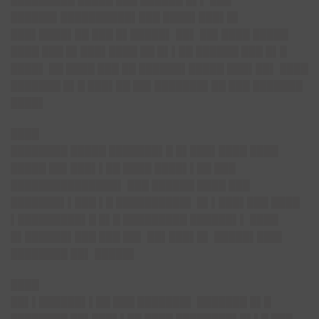
█████████ █████ ███ ██████ █▌▌ ███
██████▌██████████▌███ ████▌███▌█▌
███▌████▌██ ███ █▌█████▌ ██▌ ██▌████ █████
████ ███ █▌███▌████ ██ █▌▌██ ██████ ███ █▌█
████▌ ██ ████ ███ ██ ██████▌█████ ███▌██▌ ████
███████ █▌█ ███▌██ ██▌███████▌██ ███ ███████
████▌
████
████████ █████ ███████▌█ █▌███▌████ ████
█████ ██▌███▌▌██ ████ ████▌▌██ ███
███████████████▌ ███ ██████ ████ ███
███████▌▌███ ▌█ ██████████▌ █▌▌███▌███ ████
▌█████████▌█ █▌█ █████████ ██████▌▌ ████
█▌██████▌███ ███ ██▌ ██▌███▌█▌ █████▌███▌
████████ ██▌ █████▌
████
██▌▌██████▌▌██ ███ ███████▌ ███████ █▌█