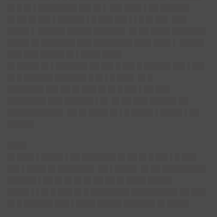
█▌█ █▌▌████████ ██▌█▌▌ ██▌███▌▌██ ██████
█▌██ █▌██▌▌█████▌▌█ ███ ██▌▌▌█ █▌██▌ ███
████▌▌ █████▌█████ ██████▌ █▌██ ████ ███████
████▌█▌███████ ███ ████████ ███▌███▌▌ █████
███ ███ █████ █▌▌████ ████
█▌████▌█▌▌██████▌██ ██▌█ ██▌█ █████▌██▌▌██▌
█▌█ ██████ ██████▌█ █▌▌█ ███▌ █▌█
███████▌██▌██ █▌███ █▌█▌█ ██▌▌██ ███
████████ ███ ██████ ▌█▌ █▌██ ███ █████▌██
███████████▌ ██ █▌████ █▌▌█ ████▌▌████▌▌██
█████▌
████
█▌███▌▌████▌▌██ ███████ █▌██ █▌█ ██▌▌█ ███
██▌▌████ █▌███████▌ ██ ▌████▌ █▌██ █████████
██████ ▌██ █▌█▌█▌█▌██ ██ █▌████ █████
████▌▌▌█▌█ ███ █▌█ ████████ █████████▌██ ███
█▌█ ██████ ███ ▌████ █████ ██████▌█▌████▌