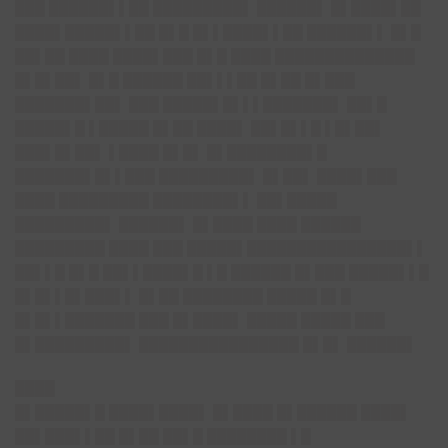
███ ██████▌▌██ █████████▌ ██████▌ █▌████▌██
████▌█████▌▌██ █▌█ █▌▌████▌▌██ ██████▌▌ █▌█
██▌██ ████ ████▌███ █▌█ ████ ██████████████
█▌█▌██▌ █▌█ ██████ ██▌▌▌██ █▌██ █▌███
███████▌██▌ ███ █████▌█▌▌▌███████▌ ██▌█
█████▌█ ▌█████ █▌██ ████▌ ██▌█▌▌█ ▌█▌██▌
███▌█▌██▌ ▌████ █▌█▌ █▌████████▌█
███████▌█▌▌███ █████████▌ █▌██▌ ████▌███
████ █████████ ████████▌▌ ██▌█████
█████████▌ ██████▌ █▌████ ████ ██████
█████████ ████ ███ █████▌████████████████▌▌
██▌▌█ █▌█ ██▌▌████▌█ ▌█ ██████ █▌███ █████▌▌█
█▌█▌▌█▌███▌▌ █▌██ ████████ █████ █▌█
█▌█▌▌███████ ███ █▌████▌ █████ █████ ███
█▌█████████▌ ████████████████ █▌█▌ ██████▌
████
█▌█████▌█ ████▌████▌ █▌████ █▌██████ ████▌
██▌███▌▌██ █▌██ ██▌█ ████████ ▌█