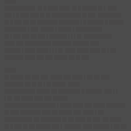
████
██████████▌ █▌█ ███▌███▌ █▌█ █████ █▌▌ ███
██▌▌█ ███ ███ █▌█▌██████████ █▌██▌ ████████
█▌█ ██▌██ ██ ███████ ███████ ▌█ █████▌█ █████
███████▌▌██▌ ████▌▌████▌▌█████████
█▌▌██▌██▌██ ██▌▌██████ ▌▌▌█▌ █████████▌
███▌██▌█████████ ██████▌█████▌███
█████▌▌███▌████ ▌▌▌█▌ ███▌████ ███▌█▌▌██
██████▌███▌██▌██▌████▌██ █▌██▌
████
█▌████▌██ ██▌██▌ ████ ██▌███▌▌██ ██ ███
██████▌██ █▌█▌▌█▌████▌ ████
██████████▌████▌██ ███████▌█ █████▌ ██▌▌▌
▌█▌ ██ ████ ███ ██▌█████
█████████████████▌▌████ ███▌██▌████ ██████▌
█▌███ ███████ ███ ██ ████▌██▌ ███▌▌██
█████████▌██ ███████ █▌██ ███▌█▌██▌ ██ ████
█▌█ ██▌█▌██ █████ ██▌▌ █████▌ ███ █████▌▌██ ██