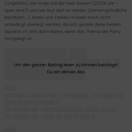
(ungefähr), wie lange soll die Feier dauern (23/24 Uhr –
open end?) und wie laut darf es werden (lärmempfindliche
Nachbarn …). Essen und Trinken müssen noch nicht
unbedingt überlegt werden, da sich gerade diese beiden
Aspekte oft erst dann klären, wenn das Thema der Party
festgelegt ist.
██████████ ███
██████▌████ ████ █▌█
█████████████
████
█▌█████▌▌████▌█ ██▌▌ ██ ██████▌ ███ ███▌███▌
████ █▌███ ███████▌█
██▌█████▌██▌▌█████████████▌█████ ███ █▌▌
██▌█████▌██▌▌████ ██▌██▌█▌███▌█▌
████