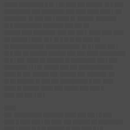
████▌████████▌█ █▌ ▌██ ███▌██▌█████▌ █▌█ ███
█████████ ███ ████████ ███ ███▌████ ███▌▌ ██
███████▌ █▌███ ██▌▌████▌█▌ █████▌ ███████
█▌█ █████████▌███████ ███ ██▌██
█████▌███▌███████▌ ███ ██▌██▌▌ ████ ███▌███▌
██ █████▌▌███▌ █▌▌ █▌█ █▌█▌██ ███▌██
█▌███████████▌ ███████████▌ █▌█ ▌████ ██▌▌
█▌█ ██▌██ ██████ ██████ ███ ███ ████ █████████
█▌█ ▌██▌ ████ ██ ██████ █▌████████▌██▌▌███
████████ ▌▌▌█▌ █████ ███ ██▌████████████
████ █▌██▌ █████▌██▌ █████▌██▌ ██████▌ ██
█▌██ ██████ █▌███ ██▌█████████▌█ ██▌ ███▌
████ █▌█████▌ ████ ███ █████ ███ ███▌█
███▌██▌██▌ ▌█▌▌
████
██▌ █████████▌███████ ████ ███ ██▌▌█ ███
███▌█ ███▌███ ▌██ ███▌ ██▌██████ ██ ████████▌
███▌▌████ █▌█ █▌██████ █▌███ ███▌█ ▌█