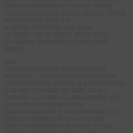
██████ ████████████ ███ ██████▌ ███████
██████▌███████ ██ █▌██ █▌██▌ ██ ████▌▌██ ███▌
█████▌▌██████ █████ █▌█
█▌██████▌██████████▌██▌▌ ██▌██
▌█▌█████▌▌███ ██▌███▌██▌████ █▌█▌███
███▌██████▌███████████ ██▌███ ▌█████
██████▌
████
████████████ ██████ ██████ ████▌████
█████▌█▌▌▌▌ ███ █████ █▌█ ████▌██▌▌█████
██████▌████████▌████ ███▌ █▌█ █████ ████▌██
█▌██ ████▌████ ████▌███▌████▌ █▌█ █▌█
████▌███▌▌▌██ ████▌██ ▌█████ ███████▌ ███
███ ▌████ █▌█ █████████ ▌████
█████████████▌███▌█▌█████ ████████▌█▌ ▌█
█████ ███ ██████ ████▌██ █▌█ ████ ███
█████▌▌████████████ ███ ██▌███▌ █▌████▌