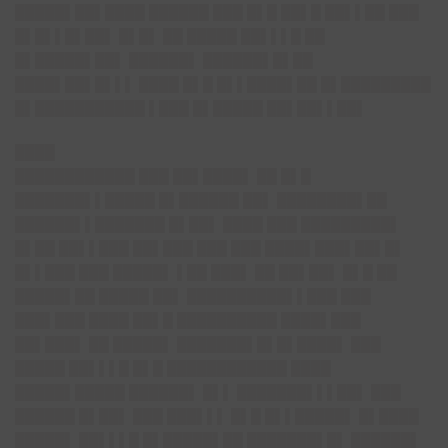
█████▌██▌████ ██████ ███ █▌█ ██▌█ ██▌▌██ ███
█▌█▌▌█▌██▌ █▌█▌ ██ █████ ██▌▌▌█ ██
█▌█████▌██▌ ██████▌ ██████▌█▌██
████▌██▌█▌▌▌ ████ █▌█ █▌▌████▌██ █▌█████████
█▌███████████ ▌███ █▌█████ ██▌██▌▌██▌
████
████████████ ███ ██▌████▌ ██ █▌█
███████▌▌█████ █▌██████ ██▌ ████████▌██
██████▌▌███████ █▌██▌ ████ ███ █████████▌
█▌██ ██▌▌███ ██▌███ ███ ███ ████▌███▌██▌█▌
█▌▌███ ███ █████▌ ▌██ ███▌ ██ ██▌██▌ █▌█ ██
█████▌██ █████ ██▌ ██████████▌▌███ ███
███▌███ ████ ██▌█ ██████████ ████▌███
██▌███▌ ██ █████▌ ███████▌█▌█▌████▌ ███
█████ ██▌▌▌█ █▌█ ████████████ ████
█████▌█████ ██████▌ █▌▌ ███████▌▌▌██▌ ███
██████ █▌██▌ ███ ███▌▌▌ █▌█ █▌▌█████▌ █▌████
█████▌ ██▌▌▌█ █▌█████▌██ ███████▌█▌ ██████▌