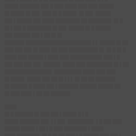
████▌██████▌██▌█ ███ ████ ███ ███ █████
█▌████▌█▌██▌ ███ █▌█ ████▌ █▌██▌ █████
██▌▌█████ ██▌████ ████████ ██ ███████▌ █▌█
█▌▌██▌█ ████████ █▌██▌ █████ █▌█ █████
██▌█████▌██▌▌██ █▌█▌
██████▌█████████████████████▌▌▌ █████ █▌██
███ ██▌██▌█▌███▌██ ███ █████████▌█▌ █▌█ █▌█
████ ███ █████ ▌███▌███ ██████████▌███ ▌█
██▌███ ██▌██▌ █████▌ ████ ███ ████████▌█▌▌██
███████████████▌ █████████ ████ ███ ███
█▌████▌ ████▌██▌██ █▌▌▌▌ █▌██ ██ ██████▌
█▌█████▌█ ████ ██▌▌██████▌█████▌█████ ██
█▌███ ███▌▌██ ██ ██████▌
████
█▌█ ██████ █▌███ ██▌▌████▌█ ▌█
████▌██████▌██▌ ▌▌██▌ ████████▌ ▌█ ██▌███
█████ ████▌▌██ ▌█ ███ ███████▌▌████