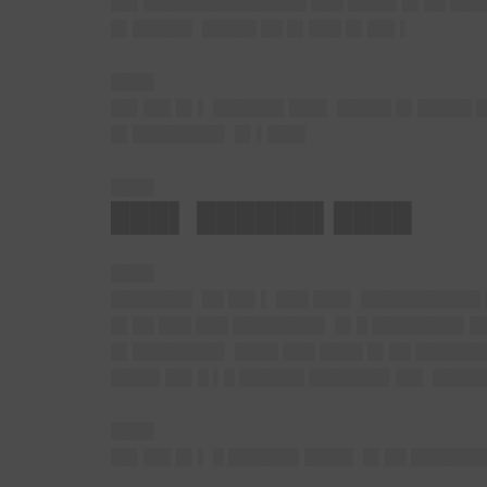
██▌███████████████ ███ ████▌█▌██ ████
█▌█████▌ █████ ██ █▌███ █▌██▌▌
████
██▌██▌█▌▌ ██████▌███▌ █████ █▌█████ █
█▌████████▌ █▌▌███▌
████
███▌ ██████▌████
████
███████▌ ██ ██▌▌ ███ ███▌ ███████████
█▌██ ███ ███ ████████▌ █▌█ ████████▌█
█▌████████▌ ████ ███ ████ █▌██ ███████
████▌██▌█ ▌█ ██████ ███████▌██▌ █████
████
██▌██▌█▌▌ █ ██████▌████▌ █▌██ ███████