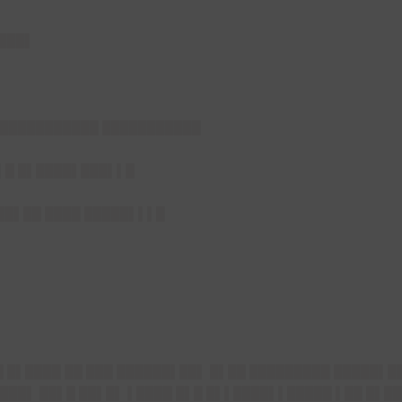
████▌
▌███████████ ███████████
▌█ █▌████▌███▌▌█
██▌██ ████ █████▌▌▌█
█ █▌████ ██ ███ ██████▌██▌ █▌██ █████████ █████▌█
███▌ ██▌█ ██▌█▌ ▌████ █▌█ █▌▌████▌▌█████ ▌██ █▌██