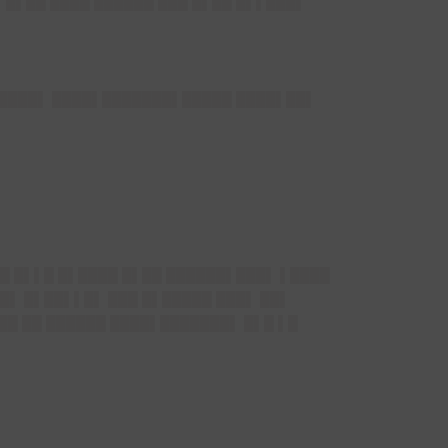
 █▌██ ████ ██████ ███ █▌██ █▌▌███▌
 █████▌ ████▌███████▌█████ ████▌██▌
█ █▌▌█ █▌████ █▌██ ██████▌███▌ ▌████
█▌ █▌██▌▌█▌ ███ █▌█████ ███▌ ██▌
██ ██ ██████ ████▌███████▌ █▌█ ▌█