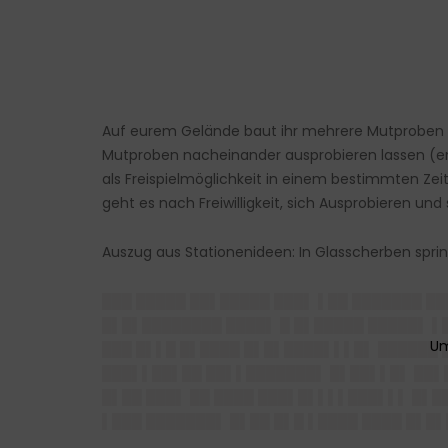
Auf eurem Gelände baut ihr mehrere Mutproben auf.
Mutproben nacheinander ausprobieren lassen (entw
als Freispielmöglichkeit in einem bestimmten Zeit
geht es nach Freiwilligkeit, sich Ausprobieren und
Auszug aus Stationenideen: In Glasscherben sprin
███ █████ ██▌█████ ███▌ ▌██ ███████ █
█▌█▌████████ ████▌ █ █▌█████ █████▌ ▌
███ █▌▌█ █▌████ █▌█▌████▌▌▌█▌ ██████ 
███▌▌██▌██ ██▌▌███████▌ █▌██▌▌█▌ ██▌█
█▌██ ███▌ ██ ████ ███▌█▌▌▌▌███▌▌▌ █▌█
▌███ ███████▌ █▌██ █▌█ ▌████ ████ █▌█