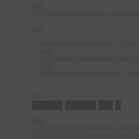
████
██▌▌███ ▌████ ███ █████ ███▌ ███ ████
████
█
███████████ ██▌██ ██▌████▌ █▌▌ ██
████
████████████ ███████████ ████▌██ 
████
██▌███████ ███▌████▌█████ █▌▌ ███
█
████
█████▌█████▌██▌█
████
▌█ █▌███ █████████▌▌██ ████ █▌▌███ █▌
███▌███ ██▌▌▌█ █▌█ ███████████████▌ █