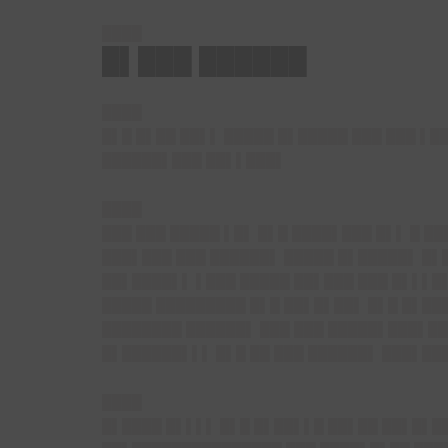
████
█▌███ ██████
████
█▌█ █▌██ ██▌▌ █████ █▌█████ ███ ███ ▌█
██████▌███ ██▌▌███▌
████
███ ███ █████ ▌█▌ █▌█ ████▌███ █▌▌ █ █
███▌███ ███ ██████▌ █████ █▌█████▌ █▌█
██▌████▌▌ ▌███ █████ ██▌███ ███ █▌▌▌█
█████ █████████ █▌█ ██▌█▌██▌ █▌█ █▌███
████████ ██████▌ ███ ███ █████▌███▌██
█▌██████▌▌▌ █▌█ ██ ███ ██████▌ ███▌██
████
█▌████ █▌▌▌▌ █▌█ █▌██▌▌█ ██▌██ ██▌█▌██