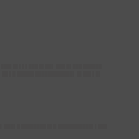
 ███▌█▌▌▌▌███ █▌██▌ ███ █▌███ ██████
▌ ██ ▌█ █████▌████████████▌ █▌██▌▌█▌
▌▌ ███▌█ ████████ █▌█ ███████████▌▌███