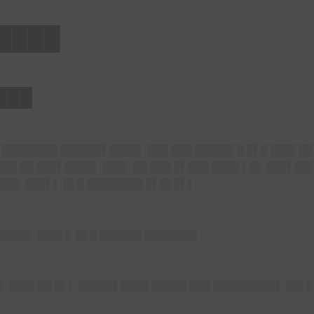
████
███
█ ████████ ██████▌████▌ ███ ███ █████▌█ █▌█ ███▌██
███ ██ ███▌████▌ ███▌ ██ ███ █▌███ ████ ▌█▌ ███▌██
███▌ ███▌▌ █▌█ ████████ █▌█▌█▌▌
████▌ ███▌▌ █▌█ ██████ ███████▌
▌ ███▌██ █▌▌ █████▌████ █████ ███ █████████▌ ██▌