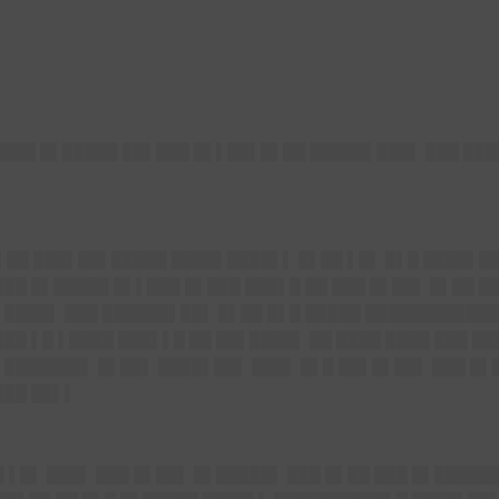
████ █▌█████ ██▌███ █▌▌██▌█▌██ █████▌███▌ ███ ████
█▌██ ███▌██▌█████ ████▌████▌▌ █▌██ ▌█▌ █▌█ ████▌█
██ █▌█████ █▌▌███ █▌███ ███▌█ ██ ███ █▌██▌ █▌██ █
▌████▌ ███ ██████▌██▌ █▌██ █▌█ █████ ████████████
██ ▌█ ▌████ ███▌▌█ ██ ██▌████▌ ██ ████ ████ ███ █
 ███████▌ █▌██▌ ████▌██▌ ███▌ █▌█ ██▌█▌██▌ ███ █▌█
███ ██▌▌
 ▌█▌ ███▌ ███ █▌██▌ █▌█████▌ ███ █▌██ ███ █▌█████