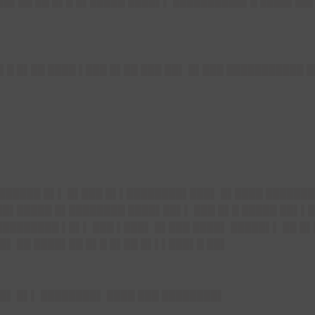
█▌██ ██ █▌█ █▌█████ ████▌▌ ██████████▌█ ████▌██▌
▌█ █▌██ ████ ▌███ █▌██ ███ ██▌ █▌███ ███████████
 ██████ █▌▌ █▌███ █▌▌████████▌███▌ █▌████ ███████
██▌█████ █▌████████ ████▌██▌▌ ███ █▌█ █████ ██▌▌█
████████ ▌█▌▌ ███ ▌███▌ █▌███ ████▌ █████▌▌ ██ █▌
█▌ ██ ████▌██ █▌█ █▌██ █▌▌▌███▌█ ██▌
█▌ █▌▌ ████████▌ ████ ███ ████████▌