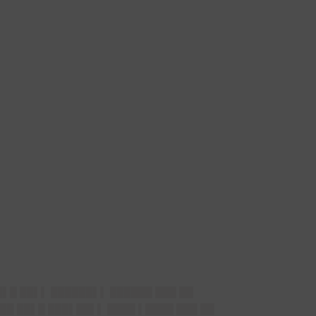
█▌█ ██▌▌ ██████▌▌ ██████ ███ ██
██ ██▌█ ███▌██▌▌ ████ ▌████ ███ ██