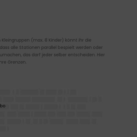
 Kleingruppen (max. 8 Kinder) könnt ihr die
ass alle Stationen parallel bespielt werden oder
zumachen, das darf jeder selber entscheiden. Hier
ihre Grenzen.
████▌ ▌█ ██████ █▌███▌█▌▌▌██
█ ███▌█████ ███████▌ █▌▌ ██████▌▌█▌█
 ███▌██▌█▌████▌▌████▌▌ ▌█ █▌███
█▌ ███ ████ ▌████ ██▌███ ██▌████▌███▌
█▌ ████▌▌█▌ █▌█ █▌████▌ ████ ███▌█▌
██▌▌