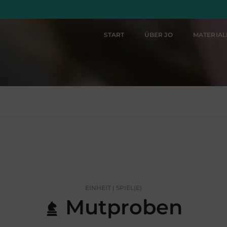
START
ÜBER JO
MATERIA
EINHEIT | SPIEL(E)
Mutproben