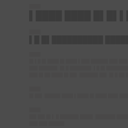
████
▌████ ████ █▌█▌▌
████
▌█ █▌██████████ ████
████
█▌▌█ █▌████ █▌████ ▌███ ██████ ███ ██
███ ██████▌ █▌█ ███████▌ ▌█ █▌███████
███ █▌██ ████ █▌██▌ ██████▌██▌ █▌█ ██ 
████
█▌██▌ █████▌████ ▌████ █▌████ ███▌███
████
██▌██▌█▌▌ █ ██████▌████▌ ███████ ████
███ ███ █████▌