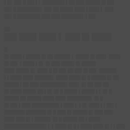
▌█▌ ██▌█ ██▌▌▌
███████▌▌██
███ █████ █▌██▌
██▌█ ████████▌ ██▌██ ████▌███▌▌███▌▌ ███
██▌█ ████████ ███ ███ ███████▌ ▌██▌
██
██▌███▌███▌▌ ███ █▌████
█
█▌████ ▌█████ █▌██ █████▌▌ ████▌█▌███▌ ████
█▌██▌ ▌████ ▌█▌ █▌███ ████▌█▌█████
███▌████▌█▌ ███▌█ █▌██▌██ ██▌█▌██▌ ██████
▌▌████ ███▌██████▌ ████ ████ █▌█ █████ █▌██
█████ ▌██ ███ █████████▌███▌ █▌██ ██▌██
█▌████ ████▌██ ▌█▌ █▌█ ████▌▌████▌▌▌ █▌█
█████ ██ █████ ████ ███▌████████▌ █▌█
█▌██▌▌███ █████████▌▌███▌▌ ▌█▌ ███▌▌▌██▌▌
███████ ███████ █▌█ ███ █▌█████ █▌███ ███
███▌███ █▌▌█████▌ █▌█ █████ ██ ▌████
██████████████▌▌ ▌████ █▌█ ▌████ ███▌█▌▌▌███