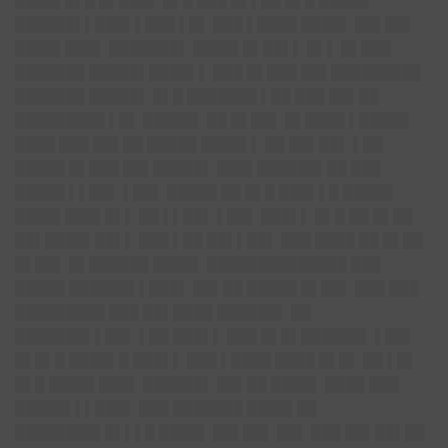
████▌█▌█ █▌███▌ █▌█ ███ █▌▌██ █▌█ █████
██████▌▌███▌▌███ ▌█▌ ███ ▌████ ████▌ ██▌██▌
████▌███▌ ███████▌ ████▌█▌██▌▌ █▌▌ █▌███
███████ █████▌████▌▌ ███ █▌███ ██▌█████████
███████ █████▌ █▌█ ███████ ▌██ ███ ██▌██
█████████ ▌█▌ █████▌ ██ █▌██▌ █▌████ ▌█████
████ ███ ██▌██ █████ ████▌▌ ██ ██▌██▌ ▌██
█████ █▌███ ██▌█████▌ ███▌██████▌██ ███
█████ ▌▌██▌ ▌██▌ █████ ██ █▌█ ███▌▌█ █████
████▌███▌█▌▌ ██ ▌▌██▌ ▌██▌ ███▌▌ █▌█ ██ █▌██
██▌████▌██▌▌ ███ ▌██ ██▌▌██▌ ███ ████ ██ █▌██
█▌██▌ █▌██████ ████▌
██████████████
███
█████ ██████▌▌███▌ ██▌██ █████ █▌██▌ ███ ███
█████████ ███ ██▌████ ██████▌ ██
███████▌▌██▌ ▌██ ███▌▌ ███ █▌█▌██████▌ ▌██▌
█▌█▌█ ████▌█ ███▌▌ ███ ▌████ ████ █▌█▌ ██ ▌█▌
█▌█ ████▌███▌ ██████▌ ██▌██ ████▌ ████ ███
█████▌▌▌███▌ ███ ███████ ████▌██
████████▌█▌▌▌█ ████▌ ██▌██▌ ██▌ ███ ██▌██▌██