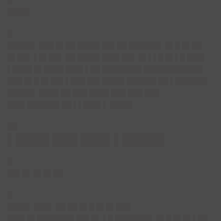
█
████▌
█
█████▌ ███ █▌██ ████▌██▌██ ██████▌ █▌█ █▌██
█▌██▌ ▌█▌██▌ ██ ████▌███▌██▌ █▌▌▌█ █▌▌█ ███▌
▌████ █▌████ ███▌▌██ ████████ ████████████
███ █▌█ █▌██▌▌███ ██▌████▌██████ ██ ▌██████▌
█████▌ ████ ██ ███ ████ ███ ███ ███
███▌██████▌██ ▌▌███▌▌ ████▌
██
▌████ ███ ███▌▌█████
█
██▌█▌ █▌█▌██
█
████▌ ███▌ ██ ██ █▌█ █▌█▌███
███▌█▌███████▌██▌█▌ ▌█ ███████▌ █▌█ █▌█▌▌██