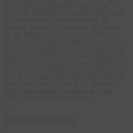
███▌ █████ ██▌█ ████ █████▌ ███ ██▌███
██▌██▌██▌ ████████ ██▌███ ██████ ███▌▌█ ███
█▌█ ███ ██▌█ █████▌ █▌█ ██ ████████▌ ██
█████▌█▌ ██ █████▌██ ▌█ █▌███▌▌ ███▌ ██ ███
██▌██▌ ████ ██ █▌█ ███ ██▌██ █▌█ ████▌███
██▌██▌█▌ █▌███▌ ███ ████ █████ ██▌ █▌▌ █▌█
████▌█▌ █▌█ ██ ██ ██████▌ ▌█▌ █▌█████▌▌██ ███
███ ▌█▌ █▌██▌ ██████ ██ ██▌▌ ██▌███ ██▌██▌██
█████████ █▌▌██▌ ███ ██ ███▌▌█▌ █████████ ███
██▌██▌ ██ █▌██▌ ██████ ████▌ ███ █████▌█▌ ▌██
██ █▌█▌▌ █▌█ ████▌▌███ ██████ █████▌ ███ ████
████▌ █▌██▌ █████▌ ▌████▌█▌ █▌▌ ████████
██████ ███ ████████ ████ █████▌ █▌██ ███
▌████▌ ██▌███ ████ ███ █████ ██▌
██
██████▌█▌███▌█