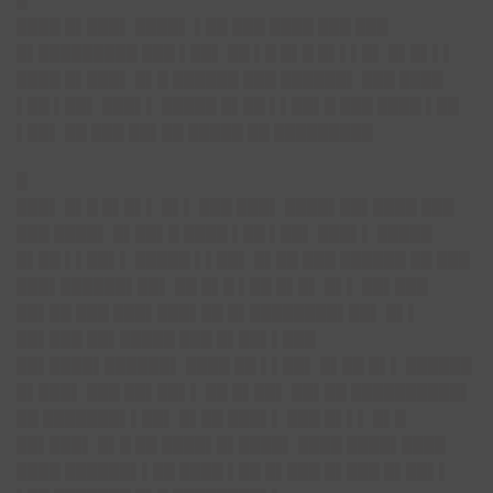
█
████ █▌███▌ ████▌ ▌██ ███ ████ ███ ███
█▌█████████ ███ ▌██▌ ██ ▌█ █▌█ █▌▌▌█▌ █▌█▌▌▌
████ █▌███▌ █▌█ ██████ ███ ██████▌ ███ ████
▌██ ▌██▌ ███▌▌ █████ █▌██ ▌▌██▌█ ███ ████ ▌██
▌██▌ ██ ███ ██▌██ █████ ██ █████████
█
███▌ █▌█ █▌█▌▌ █▌▌ ███ ███▌ ████▌██▌████ ███
███ ████▌ █▌██▌█ ████ ▌██ ▌██▌ ███▌▌ █████
█▌██ ▌▌██▌▌ █████ ▌▌██▌ █▌██ ███ ██████ ██ ███
███▌██████▌██▌ ██ █▌█ ▌██ █▌█▌ █▌▌ ██▌███
██▌██ ███ ███▌███▌██ █▌████████▌██▌ █▌▌
██▌███ ██▌█████ ███ █▌██▌▌███
██▌████▌██████▌ ████ ██ ▌▌██▌ █▌██ █▌▌ ██████
█▌███▌ ███ ██▌██▌▌ ██ █▌██▌ ██▌██ ██████████▌
██ ███████▌▌██▌ █▌██ ███▌▌ ███ █▌▌▌ █▌█
██▌███▌ █▌█ ██ ████▌█▌████▌ ████ ████▌████
████ ██████▌▌██ ████ ▌██ █▌███ █▌███ █▌██▌▌