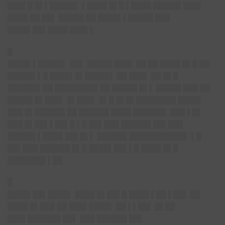
███▌█ █▌▌█████▌ ▌████ █▌█ ▌████ █████▌███▌
████ ██ ██▌ █████ ██ ████▌▌█████ ███
████▌██▌████ ███▌▌
█
████▌▌█████▌ ██▌ █████ ███▌ ██ ██ ████ █▌█ ██
█████▌▌█ ████▌█▌█████▌ ██ ███▌ ██ █▌█
██████▌██ ████████▌██ █████ █▌▌ █████ ███ ██
█████ █▌███▌ █▌███▌ █▌█ █▌█▌████████ ████▌
███ █▌██████ ██ ██████ ████ ██████▌ ███ ▌█▌
███ █▌██▌▌██▌█ ▌█ ██▌███ ██████ ██▌███
█████▌▌████ ██▌█▌▌ ██████ ███████████▌ ▌█
██▌███ ██████ █▌█ ████▌██▌▌█ ████ █▌█
███████▌▌██
█
████▌██▌████▌ ████ █▌██▌█ ████ ▌██ ▌██▌ ██
████ █▌███ ██ ███▌████▌ ██ ▌▌██▌ █▌██
███▌██████▌██▌ ███ ██████ ██▌