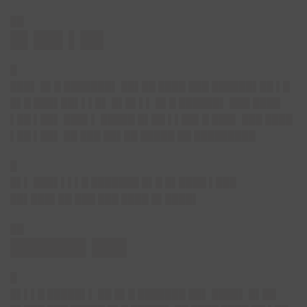
██
█▌██▌▌██
█
███▌ █▌█ ███████▌ ██▌██ ████ ███ ██████▌██ ▌█
█▌█ ███▌██▌▌▌█▌ █▌█▌▌▌ █▌█ ██████▌ ███ ████
▌██ ▌██▌ ███▌▌ █████ █▌██ ▌▌██▌█ ███▌ ███ ████
▌██ ▌██▌ ██ ███ ██▌██ █████ ██ █████████
█
█▌▌ ███▌▌▌▌█ ███████ █▌█ █▌████ ▌███
██▌███▌██ ███ ███ ████ █▌████▌
██
██████▌███
█
█▌▌▌█ █████▌▌ ██ █▌█ ███████ ██▌ ████▌ █▌██