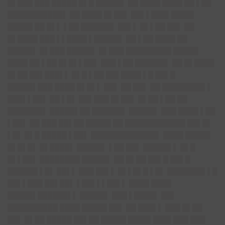
█▌███ ███ █████ █▌█ █████▌ ██ ████ ████ ██ ▌██
███████████▌ ██ ████ █▌██▌ ██▌▌███▌████▌
█████ ██ █▌▌ ▌██ ██████▌ ██▌▌ █▌▌██ ██▌ ██
█▌████ ███ ▌▌████ ▌█████▌ ██ ▌██ ████ ██
█████▌ █▌███ █████▌ █▌███ █████████ █████
████ ██ ▌██ █▌█▌▌██▌ ███ ▌██ ██████▌ ██ █▌████
█▌██ ██▌███▌▌ █▌█ ▌██ ██▌████ ▌█ ██▌█
█████▌███ ████ █▌█▌▌ ██▌ ██ ██▌ ██ ████████▌▌
███▌▌██▌ ██ ▌█▌ ██▌███ █▌██▌ █▌██ ▌██ ██
███████▌ █████▌██ ██████▌ █████▌ ███ ████ ▌██
▌██▌ ██ ███ ██▌██ █████ ██ ████████████ ██▌█▌
▌█▌ █▌█ █████ ▌██▌ █████████████▌ ████ █████
█▌█▌█▌ █▌████▌ █████▌ ▌██ ██▌ █████▌▌ █▌█
█▌▌██▌ ████████ █████▌ ██ █▌██ ██▌█ ██▌█
██████ ▌█▌ ██▌▌ ███ ██▌▌ █▌▌█▌█ ▌█▌ ███████▌▌█
██▌▌███ ██▌██▌ ▌██▌▌▌██▌▌ ████ ████
█████▌██████▌▌ █████▌ ███ ▌████▌ ██▌
██████████ ████ █████ ██▌ ██ ███▌▌ ███ █▌██
██▌ █▌██ █████ ██▌██ █████ ████▌███▌███ ███