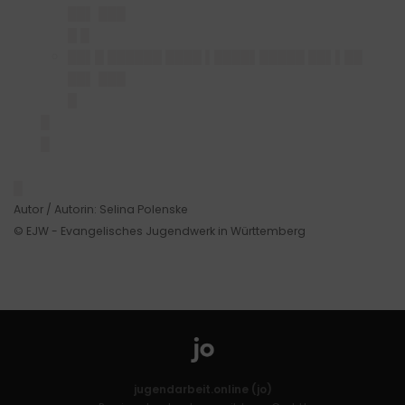
██▌ ███
█ █
██▌█ ██████ ████ ▌███
█▌█████ ██▌▌██
██▌ ███
█
█
█
█
Autor / Autorin: Selina Polenske
© EJW - Evangelisches Jugendwerk in Württemberg
jugendarbeit.online (jo)