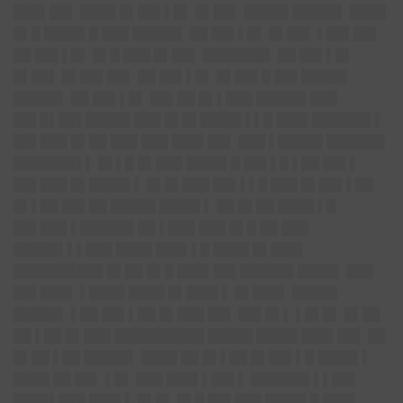
███▌██▌ ████ █▌██▌▌█▌ █▌██▌ █████ █████▌ ████
█▌█ ████▌█ ███ █████▌ ██ ██▌▌█▌ █▌██▌ ▌██▌██▌
██ ██▌▌█▌ █▌█ ███ █▌██▌ ███████▌ ██ ██▌▌█▌
█▌██▌ █▌██▌██▌ ██ ██▌▌█▌ █▌██▌█ ██▌█████
█████▌ ██ ██▌▌█▌ ██▌██ █▌▌███ █████▌███
██▌█▌██▌█████ ███ █▌█▌████▌▌▌█ ███▌██████▌▌
██▌███ █▌██ ███ ███ ███▌██▌ ███ ▌█████ ██████▌
███████▌▌ █▌▌█ █▌███ ████▌█ ██▌▌█ ▌██ ██▌▌
██▌███ █▌████▌▌ █▌█▌███ ██▌▌▌█ ███ █▌██▌▌██
█▌▌██ ██▌██ █████ ████▌▌ ██ █▌██ ████ ▌█
██▌███ ▌██████ ██ ▌███ ███ █▌█ ██ ███
█████▌▌▌███ ████ ███▌▌█ ████ █▌███▌
██████████ █▌██ █▌█ ███▌██▌██████ ████▌ ███
██▌███▌ ▌████ ████ █▌███▌▌ █▌███▌ █████
█████▌ ▌██ ██▌▌██ █▌███ ██▌ ██▌█▌▌ ▌█▌█▌ █▌██
██ ▌██ █▌███ ██████████ █████ ████▌███▌██▌ ██
█▌██ ▌██ █████▌ ████ ██ █▌▌██ █▌██▌▌█ ████▌▌
████ ██ ██▌ ▌█▌ ███ ███▌▌██▌▌ ██████▌▌▌██▌
████▌███ ███▌▌ █▌█▌ █▌█ ██▌███ ████▌█ ███▌