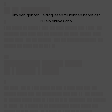
█
█▌█▌███████
█
▌██ ████ █▌████ ▌██▌ ██ ███ █████ ██▌▌██▌ ██
██████ ███ ███ ██▌██ █████ ██ ███▌████▌ ███
████ ███▌ ██ ██ █████▌ ██▌██ ███████████▌ ██
█████ ██ ███▌██ █▌█▌▌█▌
██
████████▌█████ ████
█▌▌████▌▌████
█
██ ███▌ ██ █▌▌██ ████ █▌██▌█ ███ ███ ██▌██
█████ ████ ██▌██ ████████ ███ ██▌▌▌ ██ █████
█▌█████ ████ ███ █▌▌██ █▌█ █▌██████▌ ██ █████
█▌███▌ █▌█ ████ █▌█▌████████ ████ ████ ██▌