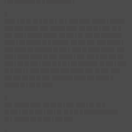
▌██ ███████ █▌█ ████████▌▌
█
███▌ ▌█▌█▌ █▌█ █▌█▌▌ █▌▌ ███ ███▌ ████▌▌█████
███ ███ ████▌ ██▌ █████ ███▌ ██ ██ █▌▌██▌ █▌█
██▌ ███ ▌█████ ████▌ ██ ██▌▌█▌ ██▌██ ███████
███▌▌██ █████ █▌█ █████▌ ██ ██▌██▌ ███ ████▌▌
███ ████ ██ ██████ █▌██▌▌ ███ █▌████ ████▌ ██▌
███ ▌████ ████ █▌██▌ ████▌▌██▌ ██▌█ ██▌██▌██
███ ▌██ █▌██▌▌███ █▌█ █▌▌██ ██████▌ █▌██▌▌███
█▌█ ██▌▌▌ ███ ███ ███ ███ ████▌██▌ █▌██▌ ███
██▌██▌██ ██ █▌██▌ ███████ ████ ██▌████▌█
█████ █▌▌██ █▌███▌
█
██▌ █████ ███▌ ██ ██ █▌▌██▌ ███ ▌█▌ █▌█
█▌██▌▌██ █▌██▌▌██ ▌█▌ █▌█ █▌█ ███████████▌
█▌▌ █████ ██ █▌██▌▌██▌███