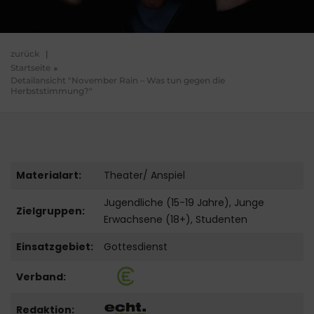
zurück
|
Startseite
Detailansicht "November Rain – Was tun gegen die
Herbststimmung?"
Materialart:
Theater/ Anspiel
Jugendliche (15-19 Jahre), Junge
Zielgruppen:
Erwachsene (18+), Studenten
Einsatzgebiet:
Gottesdienst
Verband:
Redaktion: