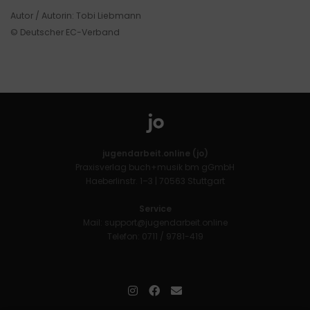
Autor / Autorin: Tobi Liebmann
© Deutscher EC-Verband
jugendarbeit.online (jo)
Praxisverlag buch+musik bm gGmbH
Haeberlinstr. 1–3 | 70563 Stuttgart
Service
Mail:
support@jugendarbeit.online
Telefon: 0711 / 9781-419