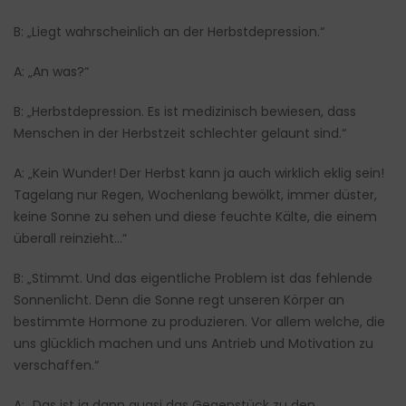
B: „Liegt wahrscheinlich an der Herbstdepression.“
A: „An was?“
B: „Herbstdepression. Es ist medizinisch bewiesen, dass
Menschen in der Herbstzeit schlechter gelaunt sind.“
A: „Kein Wunder! Der Herbst kann ja auch wirklich eklig sein!
Tagelang nur Regen, Wochenlang bewölkt, immer düster,
keine Sonne zu sehen und diese feuchte Kälte, die einem
überall reinzieht…“
B: „Stimmt. Und das eigentliche Problem ist das fehlende
Sonnenlicht. Denn die Sonne regt unseren Körper an
bestimmte Hormone zu produzieren. Vor allem welche, die
uns glücklich machen und uns Antrieb und Motivation zu
verschaffen.“
A: „Das ist ja dann quasi das Gegenstück zu den