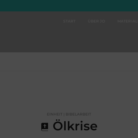
START
ÜBER JO
MATERIA
EINHEIT | BIBELARBEIT
Ölkrise