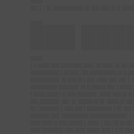
████
██▌▌ ▌█▌ ██████████ █▌███ ███ █▌█ ███
████
███ ███
████
▌█ ████ ███ ███████ ███▌ █▌███▌ █▌██ █
█████████▌▌██ ██▌▌██ █████████ █▌█ ███
█████████▌ █▌███ █▌▌██▌ ███▌██▌ ██▌▌ █
█████████ ██████▌ █▌█ █████ ██▌ ▌████
▌████ ████ ▌█ ███ ██████▌ ████ ███ █▌█
██▌██████▌ ██▌ █▌█████ █▌█▌ ████ █▌██
█▌▌██████▌▌ ███ ██▌▌████████▌▌█▌ ██▌▌
██████▌██▌ █████████ ████████████▌ ▌█
███▌███▌█ ███ ████▌▌ ███▌ ▌██ ▌█▌█▌██ 
███▌███████ ███ ███▌████▌███ ▌█ █▌███ 