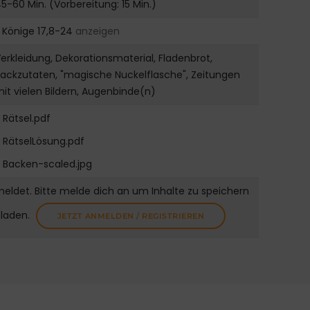
5-60 Min. (Vorbereitung: 15 Min.)
. Könige 17,8-24
anzeigen
erkleidung, Dekorationsmaterial, Fladenbrot,
ackzutaten, "magische Nuckelflasche", Zeitungen
it vielen Bildern, Augenbinde(n)
Rätsel.pdf
RätselLösung.pdf
Backen-scaled.jpg
meldet. Bitte melde dich an um Inhalte zu speichern
uladen.
JETZT ANMELDEN / REGISTRIEREN