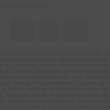
████ ▌█████████ ██████▌
▌ ██ █▌██
██ █▌███▌█▌ ████ ███ ████ ███ █▌███ █████████▌▌ █
██████ ▌█ ████ ██ ▌█▌███▌ ██▌ █▌▌████ █▌█ ███▌██ 
▌▌█▌ ▌█ ███ ████▌▌███ ██▌▌ ███ ██ ████ █▌█ ██████
 ███▌█▌██ █▌███ ███▌████ ███ ██▌▌██ █▌███████ ███
 █████▌█▌█▌ █▌█ █████ ██▌█▌ ████▌█▌██▌ ███ ███ █▌
 █▌██▌ ████▌██▌▌▌█ █▌███ ██████▌█▌ ▌█ ▌████▌ ██▌▌
 █▌█ ██▌██▌ █████▌██▌ █▌█ ██▌█████ █▌█ █▌█ █▌▌██ 
▌▌ ████ █▌█ █▌▌██ ▌██▌█ ▌████ ████▌██▌███ █▌▌██▌▌
██▌ ███ ███▌ ██ █████▌ ████████▌█▌▌██ ███ ██ ████ 
███ ████ ████ ████ ██ █▌███ ██ █████ ████ ██ █████