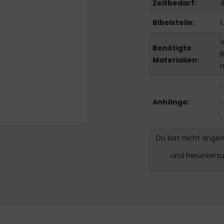
Zeitbedarf:
4
Bibelstelle:
1
V
Benötigte
B
Materialien:
m
Anhänge:
Du bist nicht ange
und herunterz