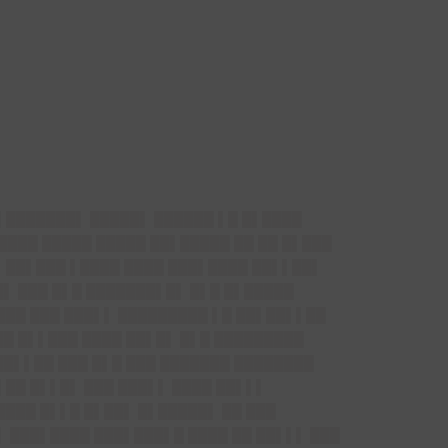
█▌███████▌ █████▌ ██████ ▌█ █▌████
████ █████ █████ ██▌█████ ██ ██ █▌███
▌ ██▌███ ▌████ ████ ███▌████ ██▌▌██▌
█▌ ███ █▌█ ███████▌█▌ █▌█ █▌█████
████ ███ ███▌▌ █████████ ▌█ ██▌██▌▌██
██ █▌▌███ ████ ██▌█▌ █▌█ █████████
██▌▌██ ███ █▌█ ███ ███████ ████████
██ █▌▌█▌ ███ ███▌▌ ████ ██▌▌▌
████ █▌▌█ █▌██▌ █▌█████▌ ██ ███
▌ ███▌████ ███▌███▌█ ████ ██ ██▌▌▌ ███