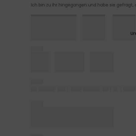
Ich bin zu ihr hingegangen und habe sie gefragt,
███ █▌█
████
█▌██▌██
████
██ █████▌ ██▌▌ ███▌█████▌ ██ ▌█▌ ▌████
████
███████