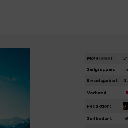
Materialart:
Er
Zielgruppen:
Ju
Einsatzgebiet:
Go
Verband:
Redaktion:
Zeitbedarf:
18