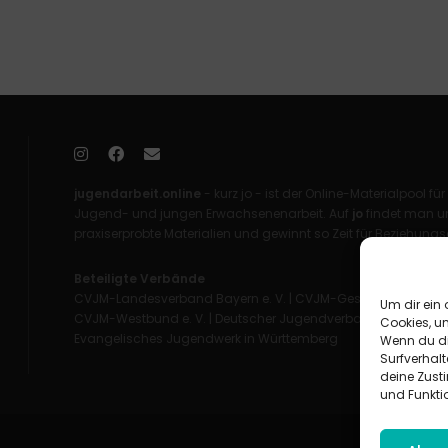
jugendarbeit.online
- kurz jo - ist der Online-Materialpool für
Jugend- und jungen Erwachsenenarbeit. Auf
jo
findet man un
praxiserprobte Materialien und gewinnt so Zeit für Beziehungsa
Beteiligte Verbände
CVJM-Landesverband Bayern e. V.
|
CVJM-Gesamtverband in 
Um dir ein 
CVJM-Westbund e. V.
|
Deutscher Jugendverband „Entschieden 
Cookies, u
Evangelisches Jugendwerk in Württemberg
Wenn du di
Surfverhalt
deine Zust
und Funkti