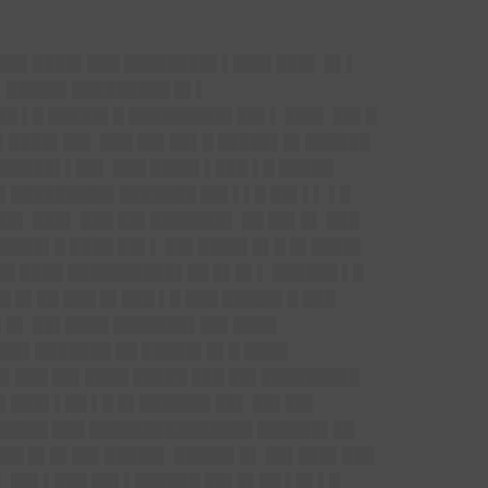
▌██▌████▌███ ████████▌▌███▌███▌ █▌▌
▌
█████▌█████████ █▌▌
██ ▌█ █████▌█ █████████▌██▌▌ ███▌ ██▌█
█▌████▌██▌ ███ ██▌██▌█ █████▌█▌██████
██████▌▌██▌ ███ ████▌▌███ ▌█ █████
▌▌█████████▌███████ ██▌▌▌█ ██▌▌▌ ▌█
█▌ ███▌ ███ ██▌███████▌ ██ ██▌█▌ ███
█████▌█ ████ ██▌▌ ██▌████▌█▌█ █▌████▌
██ ████ ██████████▌██ █▌█▌▌ ██████ ▌█
 █▌██ ███ █▌███ ▌█ ███ █████▌█ ███
█▌█▌ ██▌████ ███████▌██▌████
███▌███████ ██ █████▌█▌█ ████
█▌███ ██▌████ █████ ███ ██▌█████████
▌▌███▌▌██ ▌█ █▌██████▌██▌ ██▌██▌
████ ███ ███████████
████ ██████▌██
███ █▌█▌██▌█████▌ █████▌█▌ ██▌███▌███
▌ ██▌▌███ ██▌▌██████ ██▌█▌██ ▌█▌▌█