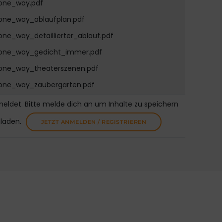
one_way.pdf
one_way_ablaufplan.pdf
one_way_detaillierter_ablauf.pdf
one_way_gedicht_immer.pdf
one_way_theaterszenen.pdf
one_way_zaubergarten.pdf
meldet. Bitte melde dich an um Inhalte zu speichern
uladen.
JETZT ANMELDEN / REGISTRIEREN