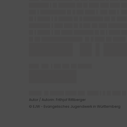
███████ ▌█▌██████ ██ █▌███▌███ ███▌██
██▌▌█████████ █▌█ ██▌███▌▌ ██▌██▌▌ ██
█▌▌████▌▌█ █████ █▌█ ███████ ██ █▌███
███████▌▌███ ███ █▌█ ██▌██ ███ ██████
█▌▌████▌▌██ ████ ███████ █▌█▌▌████ ██
█▌██ ██████████████▌ █▌█ ███▌██ ████▌
█████▌ █▌▌██
███▌ ██▌ ▌██▌██▌██ █████
██████
████▌ █▌█████ ████ ██▌ ████ ▌█ █▌███ 
Autor / Autorin: Frithjof Rittberger
© EJW - Evangelisches Jugendwerk in Württemberg