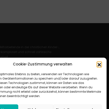
 Mitarbeitende in der christlichen Kinder-,
kompliziert und schnell zahlreiche
rbeit.
Cookie-Zustimmung verwalten
Deutschland e. V.
optimales Erlebnis zu bieten, verwenden wir Technologien wie
für Christus“ e. V.
m Geräteinformationen zu speichern und/oder darauf zuzugreifen.
esen Technologien zustimmst, können wir Daten wie das
en oder eindeutige IDs auf dieser Website verarbeiten. Wenn du
immung nicht erteilst oder zurückziehst, können bestimmte Merkmale
onen beeinträchtigt werden.