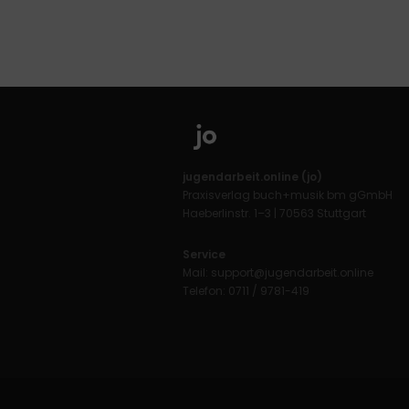
jugendarbeit.online (jo)
Praxisverlag buch+musik bm gGmbH
Haeberlinstr. 1–3 | 70563 Stuttgart
Service
Mail:
support@jugendarbeit.online
Telefon: 0711 / 9781-419