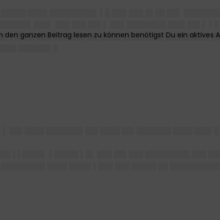
█▌█████ ████ █████████▌ ▌█ ███ ███ █▌██ ██▌ █████
 ██████▌███▌ ███ ███ ██▌▌ ███ ████████ ███▌██▌▌ ▌█
█▌▌████ ███ ██████▌██ ████▌████████ █████████ ██
████ ██████▌█
▌▌ ██▌████ ███████▌██▌████ ██▌███████ ████ ███▌█
█▌▌▌████▌ ▌█████ ▌█▌ ███ ██▌███ █████████ ███ ██
█████████ ████ ████▌▌███ ███ █████ ██ ██████████