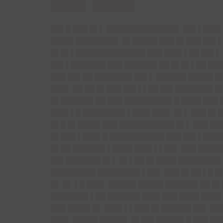
█
█▌█ ███ █▌▌ ██████████████▌
██▌▌███▌
████▌████████▌ █▌█████ ███ █▌███ ██▌
█▌█▌▌██████████████ ███ ███▌▌██ ██▌▌ 
██▌▌███████ ███ ██████▌██ █▌█▌▌██ ███
███ ██▌██ ███████▌██▌▌ ██████ █████ █
███▌ ██ ██ █▌███ ██▌▌▌██ ██▌███████▌█
█▌██████▌██ ███ █████████▌█ ████ ███ 
███▌▌█ ████████▌▌███▌███▌ █▌▌ ███ █▌█
█▌█ █▌████▌███ ███████████ █▌▌ ███ ██
█▌███ ▌███▌█ ███████████ ███ ██▌▌████
█▌██ ██████▌▌████ ███▌▌▌██▌ ███ ████
██▌███████ █▌▌ █▌▌██ █▌████ ████████
█████████ ████████▌▌██▌ ███ █▌██ ▌█ █
█▌ █▌ ▌█ ███▌ █████▌█████ ██████▌██ █
███████▌▌██ ██████▌███▌███ ████ ████
███ ████▌█▌ ███▌▌▌███ █▌██████ ██▌ █
███▌ █████ █████▌ █▌██▌█████▌█ ███ ██