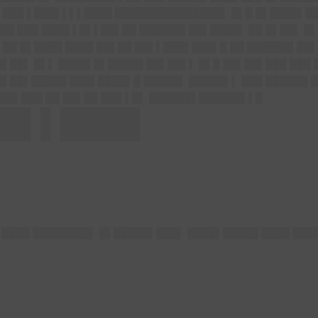
 ███ ▌███▌▌▌▌████ ███████████████▌ █▌█ █▌████▌██
██ ███ ████ ▌█▌▌██▌██ ██████▌██▌████▌ ██ █▌██▌ █▌
▌██ █▌████ ████ ██▌██ ██▌▌███▌███▌█ ██ ██████▌██▌
█▌██▌ █▌▌ ████▌█▌█████ ██▌██▌▌ █▌█ ██▌██▌███ ███ 
█ ██▌█████ ███▌████▌█ █████▌ █████▌▌ ███ ██████ 
██▌███ ██ ██▌██ ███ ▌█▌ ██████▌██████▌▌█
██▌▌████
█▌████ ████████▌ █▌█████▌███▌ ████▌█████ ████ ███