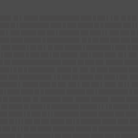
███▌ █▌▌ ████▌█████████████ ███▌█ ██▌▌ ▌█▌ █▌█ █
▌███ █▌▌█████████▌██
█▌█ ███ █████ █▌█ █████▌██▌▌
█▌▌ ███ █████ ██▌██▌▌██████▌██▌███▌▌▌ ███ ███ █▌
███ ████ █████▌█ ██████████▌ █▌█ ██ ███ ███ ███ █
▌███ ████▌▌██ █▌▌ █▌███ █████▌▌████████ ▌███▌█ █
▌▌██▌██
█▌█ ███ ██▌▌██ █████▌
██▌▌███▌███▌ █▌▌ ██
█▌██ ████████████████ ████▌██ ███ ██▌ █████▌█████
███ ▌█ █▌█ ████████▌ ████▌█▌ ██▌ █▌███▌██████ ██
███ ███ ██████████▌ ▌█ ███ ██ ████▌██▌███▌▌██▌ ██
█████▌▌ █████ ███▌█▌██▌ ██▌▌ ██▌██▌▌ ███▌ █▌▌▌ ███
██ ▌████ ████ █▌█ ██████▌██████ ██▌▌█████████▌█ 
▌▌█▌████ ██▌ █▌ ██████▌███▌ ████▌█████▌ ████▌███
▌██ ████▌█▌████ ▌█ █████████ █████▌▌▌ ▌█ █████ ██
▌██▌████▌▌█ ███ █▌▌▌████████ █████▌█████ ███ ███
 ██▌█▌▌▌▌██▌██ ██▌████▌██ ▌█ ██████▌██
██▌███▌███
██ ██▌█▌▌▌█▌██ ████▌███████ █████ █▌████████████
█████▌█▌ ████████▌▌██ ███ █████▌████ ███ █▌█████