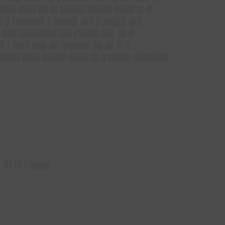
███ ███▌██ █▌█████ █████ ████ █▌█
▌█ ██████▌▌ ████▌ ██▌█ ████▌██▌
 ███ ███████▌██▌▌████ ██▌ █▌█
█▌▌███▌███ ██ █████▌ ██ █▌█▌█
█████ ███▌████▌ ████ █▌█ ████▌███████
▌ █▌█▌▌████