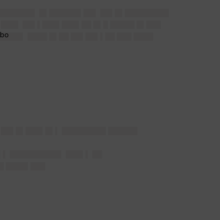
█████████▌ █▌██████▌██▌ ██▌█▌█████████
 ███▌ ██▌▌███▌███▌██ █▌█ █████ █▌███
████▌ ████ █▌██ ██▌██▌▌██ ███ ████
 ██▌█▌███▌█▌▌ █████████ ██████
▌▌ ██████████▌ ███▌▌ ██
█ ████▌███