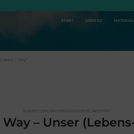
START
ÜBER JO
MATERIA
 (Lebens-) Weg"
EINHEIT | ERLEBNISPÄDAGOGISCHE AKTIVITÄT
Way – Unser (Lebens