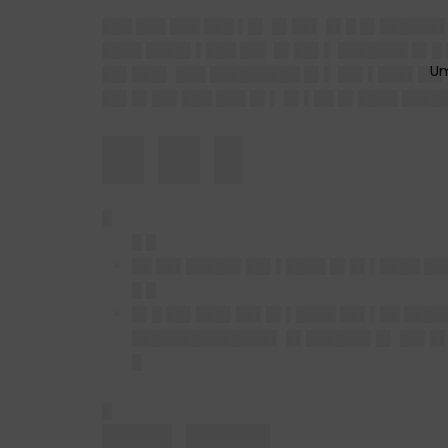
███ ███ ███ ███ ▌█▌ █▌██▌ █▌█ █▌█████
████ ████▌▌███ ██▌ █▌██▌▌ ███████ █▌█
██▌███▌ ███ █████████ █▌▌ ██▌▌███▌██▌
██▌█▌██▌███ ███ █▌▌ █▌▌██ █▌████ ████
█▌█▌█
█
█ █
██ ██▌█████▌██▌▌████ █▌█▌▌████ ██
█ █
█▌█ ██▌███▌██▌█▌▌████ ██▌▌██ █████
██████████████▌ █▌██████▌█▌ ██▌█▌
█
█
██▌███