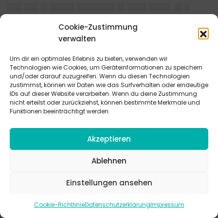
███ ███ █▌█████ ████████ █▌████ ████▌ █▌█
███▌██▌ ███ ███▌█▌███████▌███▌ ███ ████▌█▌
Cookie-Zustimmung
██▌▌ ██▌ █▌█ ████████ ███ █▌█ █▌█ █████ █████
verwalten
████████▌▌ █████▌█ ████▌█ █▌██ ███▌██ █████
██ ██▌███ ████████ ████████ ███ ████▌█ ██
Um dir ein optimales Erlebnis zu bieten, verwenden wir
█▌██▌
Technologien wie Cookies, um Geräteinformationen zu speichern
███▌██████ ███▌▌ █▌ ███▌ ██▌█▌███▌
und/oder darauf zuzugreifen. Wenn du diesen Technologien
zustimmst, können wir Daten wie das Surfverhalten oder eindeutige
IDs auf dieser Website verarbeiten. Wenn du deine Zustimmung
████
nicht erteilst oder zurückziehst, können bestimmte Merkmale und
Funktionen beeinträchtigt werden.
████
███▌██ ███ █▌█ █████ ▌█
Akzeptieren
█████ ███ ██▌████
Ablehnen
████
Einstellungen ansehen
████████ ██▌ █▌▌ ████ ███ ██▌███ ███ ██▌▌▌
██████ ██▌██▌ ███ ███ █████ █████
Cookie-Richtlinie
Datenschutzerklärung
Impressum
███▌█▌██▌███ ██ ██████▌ ███▌██ █▌█ ████▌███