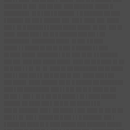
██████ █▌██▌ ██▌██ ██▌ ███ ██████▌ ████▌█
████████▌ █▌█ ▌██ ▌█ █████▌ ▌█ ██████▌██ ███
▌█████▌██ ██▌▌ █████▌██▌ ██▌▌ ███▌ ██▌ ████
██▌▌ █▌█ █████▌▌▌████ ████▌████▌ █▌██▌ ██▌█▌
███▌ ████ ███ ▌██ █▌█ ██████ ███ ██▌▌██
████████▌ ████████ ████▌ █▌██▌ ▌█ ███
████▌▌▌█████ █▌██ █▌█ ██▌█ █████▌▌▌███
█▌███▌████▌ ███████ ▌█ █▌███ █▌█▌ ▌▌██████
██▌██▌ ███ ███ ████▌████▌ ███▌██ █▌█ ███▌█▌██
█▌█ ██▌▌▌█▌ █▌ █▌ ███▌█▌██ ████████ ██ █▌████
██▌▌▌███ ██▌▌▌ █▌█ █▌██ █▌██▌ ████ ███ ▌██
██▌████▌ ████ █████▌██ █▌█ █████▌██ ████████
███ ▌██ ████████▌ ██▌▌▌█ █▌██ █▌█ ███▌█▌██
█▌██▌▌ ██▌▌ █▌█ ██ █▌█ ████▌▌█▌▌████ █████
█████▌██ ████ ██▌▌ █▌█ █▌██ ████▌▌▌█
██▌█▌██████▌ ██▌▌ ██ ████▌▌██▌ ███▌█▌██ █▌██
██▌▌▌█▌ ██▌▌ █████ █▌█ ██▌▌▌█ ██████▌ ██▌▌
▌████ ██ ████ █▌█ ███▌█████ ███ ██████▌█████