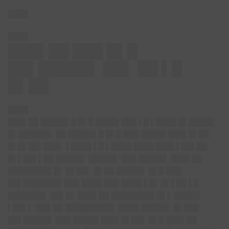
████
████
███▌██ ███ █▌█
██▌█████▌ ██▌ ██ ▌█
█▌██
████
███▌██ █████▌█ █▌█ ████▌███ ▌█ ▌████ █▌█████
█▌██████▌ ██ █████▌█ █▌█ ███ █████ ███▌█▌██
█▌█▌██▌███▌ ▌████ ▌█ ▌████ ████ ███▌▌██▌██
█▌▌██▌▌██ █████▌ █████▌ ███ █████▌ ███▌██
████████▌█▌ █▌██▌ █▌██ █████▌ █▌█ ███
██▌███████▌███ ████ ███ ████ ▌█▌ █▌▌██ ▌█
███████▌ ██▌█▌ ███▌██ ████████▌█▌▌ █████
▌██▌▌ ███ ██ █████████▌ ████ █████▌ █▌███
██▌█████▌ ███ █████ ███▌█▌██▌ █▌█ ███▌██