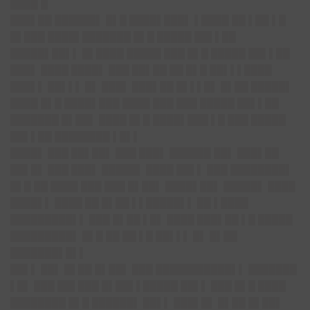
████ █
███▌██ ██████▌ █▌█ ████▌███▌ ▌████ ██ ▌██ ▌█
█▌███ ████▌███████ █▌█ █████ ██▌▌██
█████▌██▌▌ █▌████ █████ ███ █▌█ █████ ██▌▌██
███▌ ████ ████▌ ███ ██▌██ ██ █▌█ ██▌▌▌████
███▌▌ ██▌▌▌ █▌ ███▌ ███▌██ █▌▌▌█▌ █▌██ █████▌
████ █▌█ ████▌███ ████ ███ ███ █████ ██▌▌██
███████ █▌██▌ ████ █▌█ ████▌███ ▌█ ███ █████
██▌▌██ ████████ ▌█▌▌
████▌ ███ ██▌██▌ ███ ███▌ ██████ ██▌ ███▌██
██▌█▌ ███ ███▌ █████▌ ████ ██▌▌ ███ ████████▌
█▌█ ██ ████ ███ ███ █▌██▌ ████▌██▌ █████▌ ████
████▌▌ ████ ██ █▌██ ▌▌█████▌▌ ██ ▌████
█████████▌▌ ███ █▌██ ▌█▌ ████ ███▌██ ▌█ █████
█████████▌ █▌█ ██ ██ ▌█ ██▌▌▌ █▌ █▌██
███████▌█▌▌
██▌▌ ██▌ █▌██ █▌██▌ ███ ███████████▌▌ ███████
▌█▌ ███ ██▌███ █▌██▌▌█████ ██▌▌ ███ █▌█ ████
████████ █▌█ ██████▌ ██▌▌ ███▌█▌ █▌██ █▌██▌