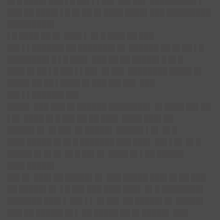
█▌█ ████▌███ ▌█ ██▌▌▌██▌ ██▌██▌ █████████▌▌
███ ██ ████▌▌█ █▌██ █▌████ ████▌███ █████████
█████████▌
▌█ ████ ██ █▌ ███▌▌ █▌█ ███▌██ ███
██▌▌▌██████▌██ ███████▌█▌ ██████ ██ █▌██ ▌█
████████▌█ ▌█ ███▌ ███ ██ ██ █████▌█ █▌█
███▌█▌██ ▌█ ██▌▌▌██▌ █▌██▌ ████████ ████▌█▌
████▌██ ██ ▌████ █▌███ ██▌██▌ ███
██▌▌▌██████▌██▌
████▌ ███ ███ █▌██████ ████████▌ █▌████ ██▌██
▌█▌ ████ █▌█ ██▌██ ██ ███▌ ████ ███▌██
█████▌█▌ █▌██▌ █▌█████▌ █████▌▌█▌ █▌█
███▌█████ █▌█▌█ ███████ ███ ███▌ ██▌▌█▌ █▌█
█████ █▌█▌█▌ █▌█ ██▌█▌ ████ █▌▌██ █████▌
███▌█████▌
██▌█▌ ███▌██ █████▌█▌ ███ █████ ███▌█▌██ ███
██ █████▌█▌ ▌█ ██▌███ ███▌███▌ █▌█ ████████▌
███████ ███▌▌ ██▌▌▌ █▌██▌ ██ █████▌█▌ █████▌
███ ██ █████▌█▌▌ ██ █████ ██ █▌█████▌ ███