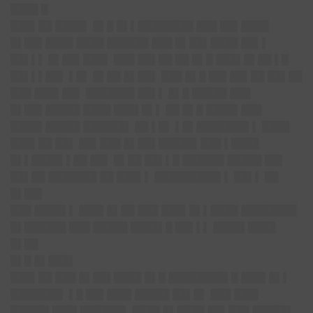
████ █
███▌██ ████▌ █▌█ █▌▌████████ ███ ██▌████
█▌██▌████ ████ ██████ ███ █▌██▌████ ██▌▌
██▌▌▌ █▌██▌███▌ ███ ██▌██ ██ █▌█ ███▌█▌██ ▌█
██▌▌▌██▌ ▌█▌ █▌██ █▌██▌ ███ █▌█ ██▌██▌██ ██▌██
███ ███▌██▌ ███████ ██▌▌ █▌█ █████ ███
█▌██▌█████ ████ ███▌█▌▌ ██ █▌█ ████▌███
████▌█████ ██████▌ ██ ▌█▌ ▌█▌███████▌▌ ████
███▌██ ██▌ ██▌███ █▌██▌█████▌███ ▌████
█▌▌████▌▌██ ██▌ █▌██ ██▌▌█ ██████ █████ ██▌
██▌██ ███████ ██ ███▌▌ █████████▌▌ ██▌▌ ██
█▌██▌
███ ████▌▌ ███▌█▌██ ███ ███▌█▌▌████ ████████
█▌██████ ███ █████ ████▌█ ██▌▌▌ ████▌████
█▌██
█▌█ █▌███▌
███▌██ ███ █▌██▌████ █▌█ ████████▌█ ███▌█▌▌
███████▌ ▌█ ██▌███▌█████ ██▌█▌ ███ ███▌
█████▌███▌██████▌ ████ █▌████ ██▌███ █████▌