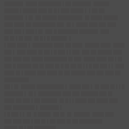
██████▌ ████ ████████ ▌██ ██████▌ █████▌
█████ ▌█████ ███ █▌█ ▌███ ████▌▌ ▌██ ██
██████▌ ▌█▌ ██ █████ ████████▌ █▌████ █████
███ ███▌██ ████████ ██▌ █▌▌ ████ ███ ██▌███
███ ██▌▌███ ▌█▌ ██▌█ ███████ ██████▌ ███
█▌█▌▌█▌██▌ █▌█ ▌█ █████▌ ▌
▌███ ███▌▌ ███████ ███▌██ ███▌ █████ ███▌ ████
██▌▌ ███ ███▌█▌██ ▌█ ██▌▌▌██▌ ██▌██ █████ ███
██▌███ ██▌████ ████████ █▌██▌ ████ ███▌██ ▌█▌
██▌█ █████ ██ █▌███ █▌█ █▌██ █▌▌▌█ ██ ██▌▌▌ ███
███▌█▌▌████ ███ ███▌█▌██ █████ ███ ██▌███ ██
████████▌
██ ▌█▌ █████ █████████▌▌ ████ ██▌▌ █▌███ █▌▌▌█
██████▌▌ █▌▌ ████████ ███ ██▌██████ ██▌█▌
███▌██ ██▌▌██ █████▌ █▌█ ▌▌████ ██▌████ ███
██▌███████▌▌ ██████▌▌
▌█ ██▌▌▌ █▌ █ ████▌ ██ █▌ █▌ █████▌ ████ ███
██▌███ ██▌▌██ █▌▌██ ███ █▌██ ████████
████▌█▌▌██ ███████▌