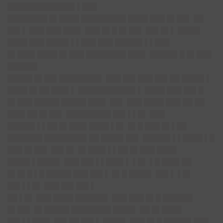
█████████████▌▌███
████████ █▌████ █████████ ████ ███ █▌██▌ ██
██▌▌ ███ ███ ███▌ ███ █▌█ █▌██▌ ██▌█▌▌ ████▌
████ ███ ████▌▌▌███ ███ █████▌▌▌███
█▌███▌████ █▌███ ████████ ███▌ █████▌█ █▌███
██████
█████ █▌██▌████████▌ ███ ██▌███ ██▌██ ████▌▌
████ █▌██ ███▌▌ ███████████▌▌ ████ ███ ██▌█
█▌███ █████ █████ ███▌ ██▌ ███ ████ ███ ██ ██
███▌██ █▌██▌ █████████ ██▌▌▌█▌ ███
█████▌▌▌██ █▌███▌████ ▌█▌ █▌█ ███ █▌▌██
███████ ████████▌██ ████▌██▌ █████▌▌▌████ ▌█
███ █▌██▌ ██▌█▌ █▌███▌▌▌██ █▌███ ████
████▌▌████▌ ███ ██▌▌▌███▌▌ ▌█▌ ▌█ ███▌██
█▌█▌█ ▌█ █████ ███ ██▌▌ █▌█ ████▌ ██▌▌ ▌█▌
██▌▌▌█▌ ███ ██▌██▌▌
██ ▌█▌ ███ ████ ██████▌ ███ ███ █▌█ ██████
█▌██▌ █▌█████ ████████ ████▌ ██ █▌████
██▌▌▌███▌ ██▌██ ██▌▌ ████▌ ███ █▌█ █████▌███