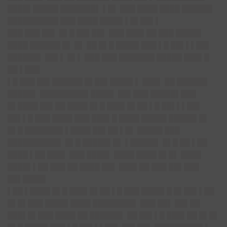
████▌█████ ███████▌ ▌█▌ ███ ████ ████ ██████
██████████ ███ ████ ████▌▌█▌██▌▌
███ ███ ██▌ █▌█ ██▌██▌ ███ ███▌██ ███ █████
████ ██████ █▌ █▌ ██ █▌█ ████▌███ ▌█ ██▌▌▌██▌
██████▌ ██▌▌ █▌▌ ███ ███ ███████ █████ ███▌█
██ ▌███
▌█ ███ ██▌██████ █▌██▌████▌▌ ███▌ ██ ██████
█████▌ █████████▌████▌ ██▌███ █████▌███
█▌████ ██▌██ ████ █▌█ ███▌█▌██ ▌█ ██▌▌▌██▌
██▌▌█ ███ ████ ███ ███▌█ ████ █████ █████▌█▌
█▌█ ███████▌▌████ ██▌██ ▌█▌ █████ ███
██████████▌ █▌█ █████▌█▌ ▌█████▌ █▌█ ██ ▌██
████ ▌██ ███▌ ███ ████▌ ████ ████ █▌█▌ ████
████▌▌██ ███ ██ ████ ██▌ ███▌██ ███ ██▌███
██▌████▌
▌██ ▌████ █▌█ ███▌█▌██ ▌█ ███ ████▌█ █▌██▌▌██
█▌█▌███ ████▌████ ████████▌ ███ ██▌ ██▌██
███▌█▌███ ████ ██ ██████▌ ██ ██▌▌█ ███▌██ █▌█▌