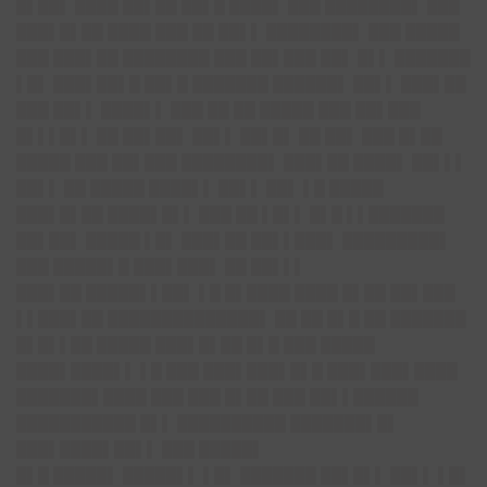
█▌██▌ ████ ██▌██ ██▌█ ████▌ ███ ████████▌ ███
███▌█▌██ ████ ███ ██ ██▌▌ ████████▌ ███ █████
███ ███▌██ ████████ ███ ██▌███ ██▌ █▌▌ ███████
▌█▌ ███▌██▌█ ██▌█ ███████ ██████▌ ██▌▌ ███▌██
███ ██▌▌ ████▌▌ ███ ██ ██ █████ ███ ██▌███
█▌▌▌█▌▌ ██ ██▌██▌ ██▌▌ ██▌█▌ ██ ██▌ ███ █▌██
█████ ███ ██▌███ ████████▌ ███▌██ ████▌ ██▌▌▌
██▌▌ ██ █████ ████▌▌ ██▌▌ ██▌ ▌█ █████
███▌█▌██ ████▌█▌▌ ███ ██ ▌█▌▌ █▌█ ▌▌███████
██▌██▌ █████ ▌█▌ ███▌██ ██▌▌███▌ █████████▌
███ █████▌█ ███▌███▌ ██ ██▌▌▌
███▌██ █████▌▌██▌ ▌█ █▌████ ████ █▌██ ██▌███
▌▌███▌██ ██████████████▌ ██ ██ █▌█ ██ ███████
█▌█▌▌██ █████ ███▌█▌██ █▌█ ███ █████
████▌████▌▌ ▌█ ███ ███▌███▌█▌█ ███▌███▌████
███████▌████ ███ ███ █▌██ ███ ██▌▌██████
███████████ █▌▌ ██████████ ███████▌█▌
███▌████▌██▌▌ ███ █████▌
█▌█ █████▌ █████▌▌ ▌█▌ ███████ ██▌█▌▌ ██▌▌ ▌█▌