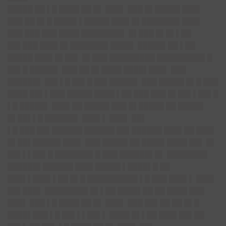
█████ ██ ▌█ ████ ██ █▌ ███▌ ███ █▌█████ ███▌
███ ██ █▌█ ████▌▌█████ ███▌█▌███████▌███▌
███ ███ ███ ████ ████████▌ █▌███ █▌█▌▌██
██▌███ ███▌█▌███████▌████▌ █████▌██ ▌██
█████ ███▌█▌██▌ █▌███ █████████ █████████▌█
██▌█ █████▌ ███ ██ █▌████ ████▌███▌ ███
██████▌ ██▌▌█ ██▌█ ██▌█████▌ ███ █████ █▌█ ███
████ ██▌▌███ █████ ████ ▌██ ███ ███ █▌██▌▌██▌█
▌█ █████▌ ███▌██ █████ ███ █▌█████ ██ █████
█▌██▌▌█ ██████▌ ███▌▌ ███▌ ██▌
▌█ ███ ██▌██████ ██████ ██▌██████ ███▌██ ███▌
█▌██▌█████▌███▌ ███ █████ ██ ████▌████ ██▌ █▌
██▌▌▌██▌█ ███████▌█ ███ ██████▌█▌ ████████
██████▌██████ ███▌█████ ▌████▌█ ██
███▌▌███▌▌██ █▌█ ██████████ ▌█ ███ ███▌▌ ███▌
██▌███▌ ████████▌█▌▌██ ████▌██ ██ ████ ███
███▌ ███ ▌█ ████ ██ █▌ ███▌ ███ ██▌██ ██ █▌█
████▌███ ▌█ ██▌▌▌██▌▌ ████ █▌▌██ ███▌██▌██