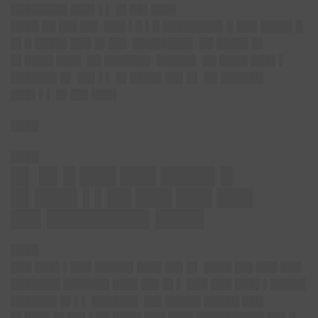
████████ ███▌▌▌ █▌██▌███▌
████ ██ ██▌██▌ ███ ▌█ ▌█ ████████▌█ ███ ████▌█
█▌█ ████▌███ █▌██▌ ████████▌ ██ ████▌█▌
█▌████ ███▌ ██ ██████▌ █████▌ ██ ████ ███▌▌
██████▌█▌ ██▌▌▌ █▌████▌██▌█▌ ██ ██████
███▌▌▌ █▌██▌███▌
████
████
█▌ █▌█ ███ ███ ████▌█
█▌███▌▌▌██ ███ ███ ███
██▌████████▌████
████
███ ███▌▌███ █████▌███▌██▌█▌ ████ ██▌███ ███
███████ ██████▌███▌██▌█▌▌ ███ ███ ███▌▌█████
██████▌█▌▌▌ ██████▌ ██▌█████ █████ ███
█▌███▌█▌██▌▌██ ████ ███ ███▌█████████▌██▌█