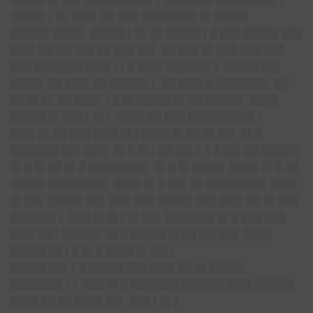
█████ ▌█▌ ███▌██ ███ ████████ █▌█████
█████▌████▌ █████ ▌█▌ █▌█████ ▌█ ███ █████ ███
███▌██ ██▌██▌██ ███ ██▌ ██ ███ █▌███ ███ ███
███ ███████ ███▌▌▌█ ███▌██████▌▌ █████ ██▌
████▌ ██ ███▌██ █████▌▌ ██ ███▌█ ███████▌ ██
██ █▌█▌ ██ ███▌ ▌█ █▌█████ █▌██ █████▌ ████
█████ █▌███ ▌█▌▌ ████ ██ ███ █████████▌▌
███▌█▌██ ███ ███▌█▌▌████ █▌██ █▌██▌ █▌█
███████ ██▌███▌ █▌█ █▌▌██ ██▌▌ ▌█ ██▌██ █████▌
█▌█ █▌██ █▌█ ████████▌ █▌█ █▌████▌ ████ █▌█ ██
█████ ████████▌ ████ █▌█ ██▌██ ████████▌████
█▌██▌ █████ ██▌ ███ ███ █████ ███ ███▌██ █▌███
██████▌▌ ███ █▌█▌▌█▌██▌ ███████ █▌█ ███ ███
███▌██ ▌█████▌ █▌█ █████ █▌██ ██▌██▌ ████
█████ ██ ▌█ █▌█ ████ █▌██▌▌
█████ ██▌ ▌█ █████ ███ ███▌██ █▌█████
███████▌▌▌ ███ █▌█ ███████ ██████ ███▌█████▌
████ ██ ██ ████ ██▌ ███ ▌█▌▌