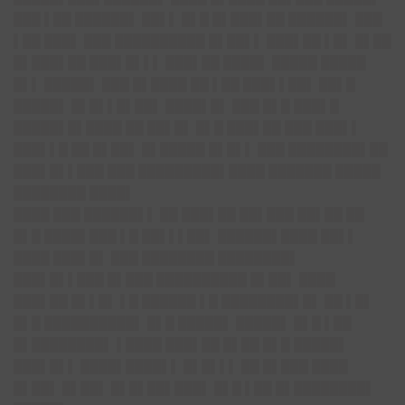
███ ▌██ ██████▌ ██▌▌ █▌█ █▌███▌██ ██████▌ ███
▌██ ███▌ ███ ██████████ █▌██▌▌ ███▌██ ▌█▌ █▌██
█▌███▌██ ███▌█▌▌▌ ███▌██ ████▌ █████ █████
█▌▌ █████▌ ███ █▌████ ██ ▌██ ███▌▌██▌ ██▌█
█████▌ █▌█▌▌█▌██▌ ████▌█▌ ███ █▌█ ███▌█
█████▌█▌████ ██ ██▌█▌ █▌█ ███▌██ ███ ███▌▌
███▌▌█ ██ █▌██▌ █▌█████ █▌█▌▌ ███ ████████▌██
███▌█▌▌███ ███ █████████▌████ ███████ █████
████████ ████▌
████ ███ ██████▌▌ ██ ███▌██ ██▌███ ██▌██ ██
█▌█ ████▌███ ▌█ ██▌▌▌██▌ ██████▌████ ██▌▌
████ ███▌█▌ ███ ████████ ████████▌
███▌█▌▌███ █▌███ ██████████ █▌██▌ ████
███▌██ █▌▌█▌ ▌█ ██████ ▌█ ████████▌█▌ ██ ▌█▌
█▌█ ██████████▌ █▌█ █████▌ █████▌ █▌█ ▌██
█▌████████▌ ▌████ ███▌██ █▌██ █▌█ █████▌
███▌█▌▌ ████▌████▌▌ █▌█▌▌▌ ██ █▌███ ████
█▌██▌ █▌██▌ █▌█▌██▌███▌ █▌█ ▌██ █▌████████▌