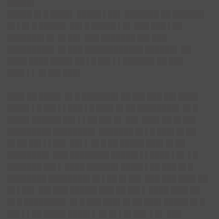
█████▌
█████ █▌█ ████▌ █████ ▌██▌ ███████ ██ ██████▌
█▌▌█▌█ █████▌ ██▌█ █████ ▌█▌ ███ ███ ▌██
███████▌█▌ █▌██▌ ███ ███████ ██▌███
█████████▌ █▌███ ████████████ ██████▌ ██
████ ████ ████▌██ ▌█ ██▌▌▌██████▌██ ███
███▌▌▌ █▌██▌███▌
███▌██ ████▌ █▌█ ███████▌██ ██▌███ ██▌████
████▌▌█ ██▌▌▌███ ▌█ ███▌█▌██ ████████▌ █▌█
████▌██████ ██▌▌▌██ ██▌█▌ ██▌ ███▌██ █▌██▌
█████████ ████████▌ ███████ █▌▌█ ███▌█▌██
█▌██ ██▌▌▌██▌ ██▌▌ █▌█ ██ █████ ███▌█▌██
████████▌ ███ ████████ █████▌▌▌████ ▌█▌ ▌█
███████ ██▌▌ ████ ██████▌████▌▌██ ███ █▌█
████████ ████████▌█▌▌██ █▌██▌ ███ ███ ███▌██
█▌▌██▌ ██▌███ █████▌███ ██ ██▌▌ ████ ███▌██
█▌█ ████████▌ █▌█ ███ ███▌█▌██ ███▌█████ █▌█
██▌▌▌██ ████▌████▌▌ █▌█▌▌█▌██▌ ▌█▌ ███