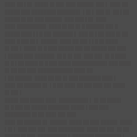
███▌██ ▌█▌ ████▌█▌██▌ ███ █████▌ ██▌▌ ███▌██
█████ ███ ████████ ███████▌ ▌█▌▌ ██▌█▌ ██ ▌██
█████ █▌██ ███ █████▌ ███ ███ ▌█▌ ███▌
███▌█████████▌ ████ █▌██ █▌█ ██████ ██▌█
█████ ███▌▌▌█ ██▌██████▌▌ ███ █▌▌██ ███ █▌██
███▌█ ██▌█▌▌ █████▌ ███▌██ ██▌▌▌█ █▌████
█▌██▌▌ ████ █▌█ ███ █████ ██▌██ █████ ██▌███
▌█████ ███ ██████▌ █▌█ █▌██▌ ███ ██▌ █▌█ ███▌
█▌█ ▌██ ████ █▌█ ██▌████ ███████████▌███ ████
█▌██ ██▌███ ███████████▌███▌██
▌██ █████▌ ████ ██ ██ █▌███ ███████ ███▌▌
███▌██ █████▌█▌ ▌█ ██ ███▌██ ██▌███ ██▌████
█▌██▌▌
████▌███ ████▌███▌ █████████▌▌ █▌██ ████▌
█▌█ ██▌██ █████ ███████ ████▌▌███ ███
████████▌█▌██ ███▌██▌███
███▌██ █████▌█▌ █████▌ ████ ██ ███ █████▌ ████
▌█▌▌ ███ ██▌██▌ ███ ████████▌ ███▌██ ██▌ █▌██
█████ █▌██▌ █████████▌▌ ███████ ████████▌▌