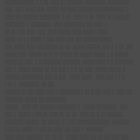
█████████▌▌ ▌█▌ ██▌█ ▌█████ ██████▌ ███████
██▌ ██ ▌█ █▌██▌ ███▌██ ███ █████ █████████▌▌
███ ██ █████ ██████▌ ▌█▌ ██▌▌▌█▌ ███ ██ █████
██████▌▌ ██████▌ ██▌███████ ██ ██▌▌▌
█▌█▌▌█▌██▌ ▌█▌ ███ ████ ███ ███▌▌███
███▌█▌▌▌████ ▌██▌███ ██▌██ █████████
██▌███▌███ ██████▌█▌█▌ ████ ████▌██▌▌ ▌█▌ ██
████ ██▌ ████ █▌█ █▌████ █▌████ ████ ▌█ ████▌
████ █▌██▌ ▌█ ██████ █████▌ ████ ███ ▌█ ██████
██▌▌ ████ ███▌█▌██ ██▌▌▌█ █▌██▌ ████ ██ █▌█
█████ ███████ ██▌█ ██▌ ███▌███▌ ███ ██▌▌▌█
▌█▌▌ ██████▌ █▌██
█████ █▌██ ███ ██▌█ ██████▌▌█▌█ ██ ██▌▌ ██▌██
██████ ████ ██ ██████▌
████▌ ███ ██ █████ ██████▌▌ ████ █▌████▌ ██▌
██▌▌ ████ ▌██ █▌███ █▌█▌█▌ ███ █▌█ █▌█████
██████ ████▌ █▌██ █▌█ ▌██ ██████████▌ █████▌
▌██ █▌███▌▌▌██ █▌██▌ ██ ██▌▌ █████▌
███ ███ █████▌█▌ █▌█▌ ████ ███ ██ █▌██ ██▌██▌