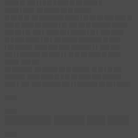
████▌█▌ ██▌▌▌█ █▌█ ███▌█▌██ ████▌█
████▌▌███▌ ██ █████ ██ █▌█████▌
█▌██ █▌█▌ ██ ████████ ████▌▌█▌██ ██ ███ ███▌█▌
███ █▌████ ██ █████ ▌█▌ ██▌██ █▌██████ █████
███ ██ ▌█▌ ██▌▌ ████ ██ ▌█████ ▌█▌▌ ███ ████
█▌█ ███ ████▌▌█▌▌ ██ █████ ███████▌█▌███▌
▌██ █████▌ ████ ███ ███▌██████▌▌▌ ███ ███
██▌▌▌██████▌██ ███▌▌▌ █▌█▌██ ████ █▌████
████▌ ███ ██▌
██ ██████▌ ██ █████ ██ █▌█████▌ █▌█▌▌█▌██▌
██████▌ ████ ████ █▌█ █▌██ ████ ███ ██████
███▌▌ ██▌ ███ ██████ ██▌▌▌██████▌██ ██ ▌████▌
████
████
███████▌█████ ███ ███▌
████