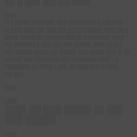
█▌█ ██▌██ ██ ███
████
█▌█ █████ ███████▌ ███ ███ ████ █▌█ ███ ███▌
█▌████ ███▌██▌ ███ ███ ██ ██ ██████▌████ ██▌▌
████▌█████ ██ ██████▌███▌█▌█ ████ ███ ████
██▌██████ ▌█ ███▌███ ███ █████▌ ████ ██ █▌▌
███ █████▌█████ ██▌█████▌ ███ █████ ███▌█▌██
█████▌ ███ █████ ██▌███ ████████▌████ ▌█
████████▌█ ▌████▌▌ ██▌ ██ ████ █▌█ █▌███▌
██▌██▌▌
████
████
███▌██ ███ ████▌█▌██▌
███ █████
████