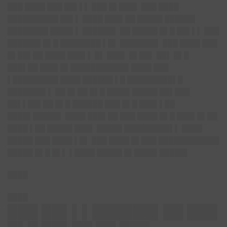
███ ████ ███ ██▌▌▌ ███ █▌███▌ ███ ████
██████████ ██▌▌ ████ ███▌██ █████ ██████
████████ ████▌▌ ██████▌ ██ █████ █▌█ ██▌▌▌ ███
██████▌█▌█ ████████ ▌█▌ ███████▌ ███ ████ ███
█▌██▌██ ████ ███▌▌ █▌ ███▌ █▌██▌ ██▌ █▌█
███▌██ ███▌█▌███████████▌████ ███
▌█████████ ████ ██████ ▌█ █████████▌█
███████▌▌ ██ █▌██ █▌█ ████▌█████ ██▌███
██▌▌██▌██ █▌█ ██████ ███ █▌█ ███▌▌██
████▌█████▌ ████ ███▌██ ███ ████ █▌█ ███▌█▌██
████ ▌██ █████ ███▌ █████ █████████▌▌ ████
█████ ███ ████ ▌█▌ ███ ████ █▌███ ████████████
█████ █▌█ █▌▌ ▌████ █████ █▌████▌█████▌
████
████
███ ██▌▌▌██████▌██ ███