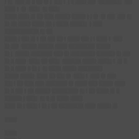
▌█▌ ███ █▌█ ██ █▌▌ ██▌▌ ▌█ ███▌██▌ ███████▌ ██▌
███▌▌ █▌ ███▌ █▌███▌
████ ███▌█▌██ ███ █████ ████▌▌▌█▌ █▌██▌ ██▌█▌
█▌██ ████ ████ ██ ▌████ █████▌ ▌███
███████████ █▌██
████ ▌██▌█▌▌██ ██▌██ ▌████ ██▌▌▌███▌▌ ███
█▌██▌ █████ █████ ████ ████████▌████▌
█▌▌ ████▌███████ ███ █▌████████ ██████ █▌██▌
█▌█ ███▌ ███▌██ ███▌ ██████ ████▌████▌▌ █▌█
█▌█ ███▌█ █▌▌ █▌████ ████▌████████
████▌████▌ ███▌██ ██▌█▌ ███▌▌ ███ █▌███
██▌▌██ ███ ███ ███████ █▌████ ███ ████▌███▌
█▌█ ██▌▌██ █████ ████████▌█▌▌██ ████ █▌█
█████▌▌███▌ █▌█ █▌████ ████
███▌█▌▌███▌▌█▌▌██ ████████ ███▌████▌█▌
████
████