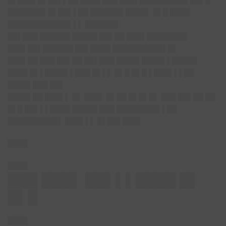
███████▌█▌██▌▌██ ██████▌████▌ █▌█ ████
████████████▌▌▌ ██████▌
██▌███ ██████ █████ ██▌██ ███▌████████
███▌██▌██████ ██▌████ ██████████▌█▌
███▌██ ███ ██▌██ ██▌███ ████▌████▌▌█████
████ █▌▌████▌▌███ █▌▌▌ █▌█ █▌█ ▌███▌▌▌██
████▌███ ██▌
████▌██ ███▌▌ █▌ ███▌ █▌██ █▌█▌█▌ ███ ██▌██ ██
█▌█ ██▌▌▌████ █████ ███ ████████▌▌██
██████████▌ ███▌▌▌ █▌██▌███▌
████
████
███ ███▌ ██▌▌▌████ █▌
█▌█
████