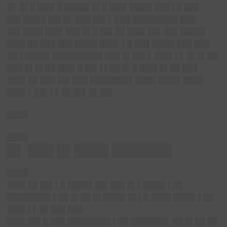
█▌ █▌█ ███▌█ █████ █▌█ ███▌████▌███ ▌█ ███
██▌████▌██▌█▌ ███ ██▌▌ ███ █████████ ███
██▌████ ███▌███ █▌█ ██▌██ ███▌██▌ ██▌█████
███▌██ ███ ███ ████▌███▌ ▌█ ███ ████▌███ ███
██ ▌█████ ██████████ ███ █▌██▌▌ ███▌▌▌ █▌█▌██
███ █▌█▌██ ███▌█ ██▌▌▌██ █▌█ ███▌█▌██ ███
███▌██ ███ ██▌███ ████████▌████ ████▌████
███▌▌ ██▌▌▌ █▌██▌ █▌██▌
████
████
█▌ ███ █▌████ ███████
████
███▌██ ██▌▌█ █████ ██▌███ █▌▌████▌▌██
████████▌▌██ █▌██ █▌████▌█▌▌█ ████ ████▌▌██
███▌▌▌ █▌███ ███
███▌██▌█ ███ ████████▌▌██ ███████▌ ██ █▌██ ██