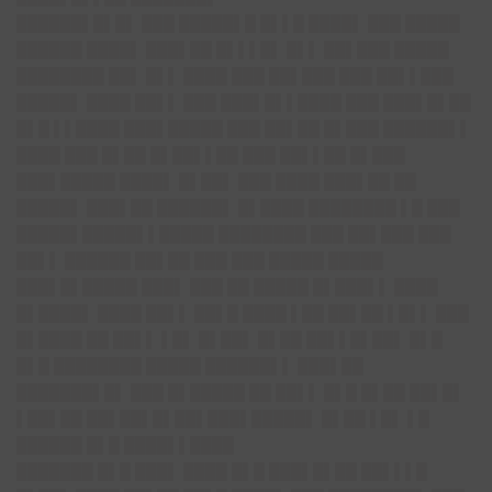
██████▌█▌█▌ ███ █████▌█ █▌▌█ ████▌ ███ █████
██████ ████▌ ███▌██ █▌▌▌█▌ █▌▌ ██▌███ █████
████████ ██▌ █▌▌ ████ ███ ██▌███ ███ ██▌▌███
█████▌ ████ ██▌▌ ███ ███▌█▌▌████ ███ ███▌█▌██
█▌█ ▌▌████ ███▌█████ ███ ██▌██ █▌███ ██████▌▌
████ ███ █▌██ █▌██▌▌██ ███ ██▌▌██ █▌███
███▌█████ ████▌ █▌██▌ ███ ████ ███▌██ ██
█████▌ ███▌██ ██████▌ █▌████ ████████ ▌█ ███
█████▌█████▌▌█████ ████████ ███ ██▌███ ███
██▌▌ ██████ ██▌██ ███ ███ █████ █████
███▌█▌█████ ███▌ ███ ██ █████ █▌███▌▌ ████
█▌████▌ ████ ██▌▌ ██▌█ ████ ▌██ ██▌██ ▌█▌▌ ███
█▌████ ██ ██▌▌ ▌█▌ █▌██▌ █▌██ ██▌▌█▌██▌ █▌█
█▌█ ████████ █████ ██████▌▌ ███▌██
███████▌█▌ ███ █▌█████ ██ ██▌▌ █▌█ █▌██ ██▌█▌
▌██▌██ ██▌██▌█▌██▌███▌█████▌ █▌██ ▌█▌ ▌█
██████ █▌█ ████▌▌████
███████ █▌█ ███▌ ████ █▌█ ███▌█▌██ ██▌▌▌█