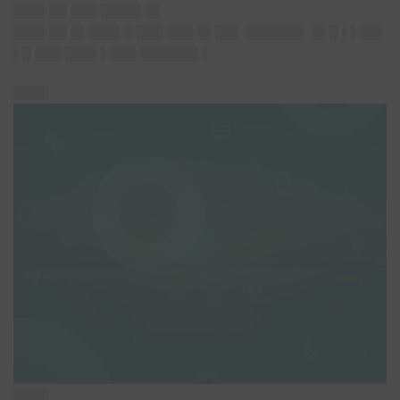
███▌██ ███ ████▌█▌
███▌██ █▌███▌█ ███ ███ █▌██▌ ██████▌ █▌█ ▌▌██▌
▌█ ███ ███▌▌███ ██████▌▌
████
████