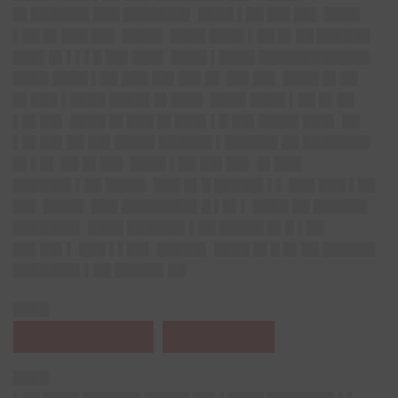
█▌██████▌███ ███████▌ ████ ▌██ ██▌██▌ ████
▌██ █▌███ ██▌ ████▌ ████ ████ ▌██ █▌██ ██████
███▌█▌▌▌▌█ ██▌███▌ ████ ▌████ ████████████▌
████ ████ ▌██ ███ ██▌██▌█▌ ██▌██▌ ████ █▌██
█▌███ ▌████ ████▌█▌███▌ ████ ████ ▌██ █▌██
▌█▌██▌ ████ █▌███ █▌███▌▌█ ██▌████▌███▌ ██
▌█▌██▌██ ██▌████▌██████ ▌██████ ██ ███████▌
█▌▌█▌ ██ █▌██▌ ████ ▌██ ██▌██▌ █▌███
██████▌▌██ ████▌ ███ █▌█ █████▌▌▌ ███ ███ ▌██
██▌ ████▌ ███ ████████▌█ ▌█▌▌ ████ ██ ██████
███████▌ ████ ██████▌▌██ █████ █▌█ ▌██
██▌██▌▌ ███ ▌▌██▌ █████▌ ████ █▌█ █▌██ ██████
███████▌▌██ █████▌██
████
███████▌██████
████