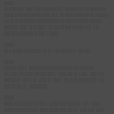
████
█▌█ █▌██▌ ██▌▌██ ███████▌▌██ ███ █▌██ ████
██
████ ██████ ████ ███ █▌▌ █▌████ █████ █▌█████
▌█ █▌█ ███████ █████████ █▌██▌█▌███▌█████
█████▌ ██▌ █▌█ ██▌▌ █▌██ █▌██▌█ ███ ▌█▌ ▌█
██▌███ █████ █▌██▌▌████
████
█▌█ ████ ███████ █▌█▌▌██ ████ █▌██▌██
████
█████ ██▌▌ █████ ███ ████████ ██ ██▌███
█▌▌██▌██ ███ █████ ██▌▌ ███ ██ █▌▌██▌ ███ ██
██████▌ ██▌▌█▌ ███ █▌███▌ ██ ███ ████ ██▌▌██
██▌████ █▌ █████
██
████
███▌█ ██████ █▌██▌▌ ███ ███ █████ ▌█▌▌ ███
████ ████ █▌██▌ ███ ████ ██▌██
█▌ ███ ██▌███