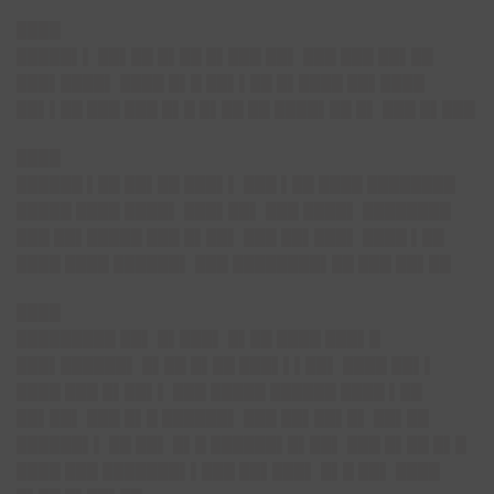
████
█████▌▌ ██▌██ █▌██ █▌███ ██▌ ███ ███ ██▌██
███▌████▌ ████ █▌█ ██▌▌██ █▌████ ██▌████
██▌▌██ ███ ███ █▌█ █▌██ ██ ████▌██
█▌ ███ █▌█
██
████
██████ ▌██ ██▌██ ███▌▌ ███ ▌██ ████ ████████
█████ ████ ████▌ ███▌██▌ ███ ████▌ ████████
███ ██▌█████ ███ █▌██▌ ███ ██▌███▌ ████ ▌██
████ ████ ██████▌ ███ ████████▌██
███ ██▌██
████
█████████ ██▌ █▌███▌ █▌██ ████ ███▌█
███▌██████▌ █▌██ █▌██ ███▌▌▌██▌ ████ ██▌▌
████ ███ █▌██▌▌ ███ █████ ██████ ████ ▌██
██▌██▌ ███ █▌█ ██████▌ ███ ██▌██▌█▌ ██▌██
██████▌▌ ██ ██▌ █▌█ ██████▌█▌██▌ ███ █▌██ █▌█
████ ███ ███████▌▌███ ██▌███▌ █▌█ ██▌ ████