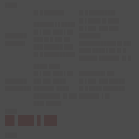
████
█▌█ ██████▌
█▌█ ████████▌
█▌▌████ █▌███▌
██████▌▌▌████▌
█▌▌██▌ ███ ███
█▌▌██▌ ███ ▌██
███████
███████
███ █▌█ ██▌██
██████▌
████████████ █▌██▌
███ ██████ ███
████ ████ ▌██ █▌█
█▌█ ██████████
██████ ██████▌ █▌█
████▌███▌
█▌▌██▌ ███ ▌██
████████▌██▌
███████
██▌██▌ ████
█▌▌██▌ ███ █████
████████▌
██████▌ ████
█▌█ ████ ███████
████████▌ █▌██▌
██████▌ ▌█▌
███▌█████
████
█▌██▌▌██
████