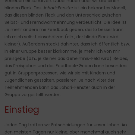
Vorlieben einschätzen. Dabei haben aber wir alle einen
blinden Fleck. Das
Johari-Fenster
ist ein bekanntes Modell,
das diesen blinden Fleck und den Unterschied zwischen
Selbst- und Fremdwahrnehmung verdeutlicht. Die Idee ist:
Je mehr andere mir Feedback geben, desto besser kann
ich mich selbst einschätzen (d.h., der blinde Fleck wird
kleiner). Außerdem steckt dahinter, dass ich öffentlich bzw.
in einer Gruppe besser klarkomme, je mehr ich von mir
preisgebe (d.h., je kleiner das Geheimnis-Feld wird). Beides,
das Preisgeben und das Feedback-Geben kann besonders
gut in Gruppenprozessen, wie wir sie mit Kindern und
Jugendlichen gestalten, passieren. Je nach Alter der
Teilnehmenden kann das Johari-Fenster auch in der
Gruppe vorgestellt werden.
Einstieg
Jeden Tag treffen wir Entscheidungen für unser Leben. An
den meisten Tagen nur kleine, aber manchmal auch sehr