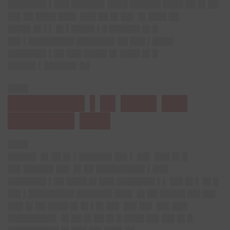
███████▌▌███ ██████▌████ ██████ ████ ██ █▌██
██▌██ ████ ███▌ ███ ██ █▌██▌ █▌███▌██
████▌█▌▌▌ █▌▌████▌▌█ ██████ █▌█
██▌▌█████████ ███████▌██ ███ ▌████
███████▌▌██ ███ ████▌█▌████ █▌█
█████▌▌██████▌██
████
███████▌▌█▌███▌██▌
██████▌███
████
█████▌ █▌██ █▌▌██████▌██▌▌ ██▌ ███ █▌█
██▌██████ ██▌ █▌██ █████████▌▌███
███████▌▌██ ████ █▌███ ███████▌▌▌ ██▌█▌▌ █▌█
██▌▌█████████ ███████ ███▌ █▌██ █████ ██▌██▌
███ █▌██ ████ █▌█▌▌█▌██▌ ██▌██▌ ██▌███
█████████▌ █▌██ █▌██ █▌█ ████ ██▌██▌█▌█