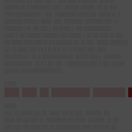
█▌█ ███▌██ ███▌██▌▌ ███ ███ ██████▌ █████
█████ █▌█ ███████ ██▌▌ ████▌ ████▌ ██ █▌██▌
███ ████████▌▌ ██▌ ███████ ██████▌ ████ █▌█
██████ ████▌▌███▌ ██▌ ██████▌ ██████ ██▌▌▌
██████ ▌█▌ ██ ██▌▌ █▌█ ██▌▌ ██ █████████▌
███▌▌ █▌█████ █████ ▌██ ████▌▌ █▌██ ███ █▌██▌
██ ████ ███ ██▌█▌▌█ █████▌█▌ █▌██▌ ████ ██████
█▌▌█ ███▌██▌▌█ ▌█ █▌█ █▌▌▌█ ██▌██▌ ███
███████▌▌ █▌█ ██████████▌ ████▌██▌▌ ██████
█████████▌ █▌█ ▌█▌ ██▌ ▌███████ ██▌█ ██▌██ ██
█████ ██████████████
████
██▌██▌█▌██████▌█████▌
████
██▌ █▌████ ██▌█▌ ███▌ ██ █▌██▌ █████▌ ██
███▌██ ██ ██▌█▌ ███████ ██ ███▌ █████▌ █▌██
██▌██▌ ██ ███▌██ █▌████████▌███ ████ █▌██