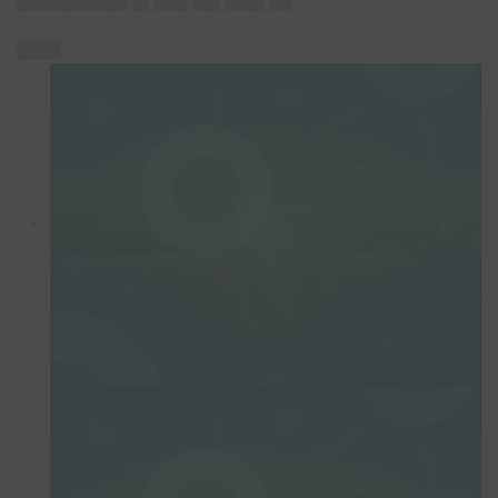
██████████ █▌███ ██▌███▌██
████