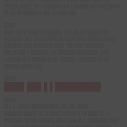
█████ ████▌█▌▌ ██████ █▌█ ▌█████ ███ ██▌██▌█▌
█▌██ █▌█████▌█ ██▌██ ██▌▌██
████
███▌██▌█ ████ ███████▌ █▌█ █▌██ █████ ██▌
██████▌ █▌▌█ █▌█▌███ █▌▌███ ███ █████▌████▌
███ ███ ███ ███████ ███▌ ██▌███ ███████
██▌█▌██▌▌ ████ █▌▌█▌██████ ██ █████▌ ███
▌█████ █▌█ █████ █▌█▌ █████▌▌██████ █▌██
█████▌███▌▌██
████
███▌██▌▌▌████████
████
█▌▌█ █████ ██████ ███ ██▌▌█▌████
██████▌████▌ █▌█ ████ █████▌▌▌█ ███▌█▌▌▌
██████▌ ████ ██████ ██▌▌ ███ █▌▌ ███████▌███