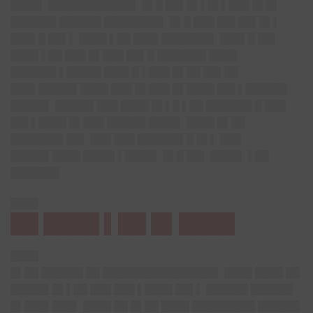
████▌ ████████████▌ █▌█ ██▌█▌▌█▌▌███ █▌█▌
██████▌██████ ████████▌ █▌█ ███ ██▌██▌█▌▌
███▌█ ██▌▌ ████ ▌██ ███▌███████▌ ███▌█ ██▌
████ ▌██ ███ █▌███ ██▌█ ███████ ████
██████▌▌█████ ███▌█ ▌███ █▌██ ██▌██
███▌█████▌████ ███ █▌███ █▌████ ██▌▌██████
█████▌ █████▌███ ████ █▌▌█ ▌██ ██████▌█ ███
██▌▌████ █▌███ █████▌████▌ ████ █▌██
███████▌██▌ ███ ███ ██████▌█ █▌▌ ███
█████▌████ ████▌▌████▌ █▌█ ██▌ ████▌ ▌██
███████
████
██ ████ ▌██ █▌████
████
█▌██ ██████ ██ ████████████████▌ ████ ████ ██
█████▌█▌▌██ ███ ███ ▌████ ██▌▌ ██████ ██████
█▌███▌███▌ ████ ██ █▌██ ████ █████████ ██████