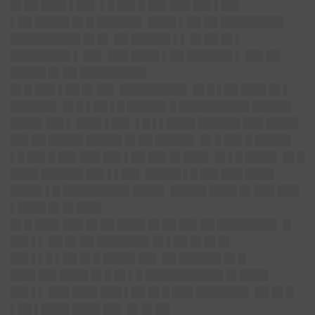
█▌██ ███▌▌██▌ ▌█ ██▌█ ██▌███ ██▌▌██▌
▌██ █████ █▌█ ██████▌ ████ ▌██ ██ █████████
██████████ █▌█▌ ██ █████▌▌▌ █▌██ █▌▌
████████▌▌ ██▌ ███ ████ ▌██ ██████▌▌ ██▌██
█████ █▌██ █████████▌
█▌█ ███ ▌██ █▌██▌ █████████▌ █▌█ ▌██ ███▌█▌▌
██████▌ █▌█ ▌██ ▌█ █████▌█ ██████████ █████▌
████▌██▌▌ ███▌▌██▌ ▌█ ▌▌████ ██████ ███ ████▌
██▌██ █████ █████ █▌██ █████▌ █▌█ ██▌█ █████
▌█ ██▌█ ██▌███ ██▌▌██ ██▌█▌███▌ █▌▌█ ████▌ █▌█
████ ██████ ██▌▌▌██▌ █████ ▌█ ██▌███ ████
████▌▌█ █████████▌████▌ █████ ████ █▌███ ███
▌████ █▌█▌███▌
█▌█ ███▌███ █▌██ ████ █▌██ ██▌██ ████████▌ █
██▌▌▌ ██ █▌██ ███████▌█▌▌██ █▌█▌█▌
██▌▌▌█ ▌██ █▌█ ████▌██▌ ██ ██████ █▌█
███▌██▌████ █▌█ █▌▌█ ███████████ █▌████
██▌▌▌ ███ ███▌███ ▌██ █▌█ ███ ███████▌ ██ █▌█
▌██ ▌████ ████ ██▌ █▌█▌██