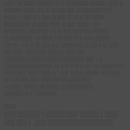
▌█▌▌ ██ ████ ██████ █▌█ ████████ █████▌ ███▌█
██████ ████ ▌██ █▌██ ██▌██▌ █▌██████▌███
██▌█▌▌ ███ █▌▌███ █▌███ █▌██ █▌█▌████▌
█████████ █▌███▌ ███▌█▌██▌ ████ ▌██
██████▌▌▌██ ███▌ ▌█ █▌███ ██████ ██████
█▌███████▌ ▌█ ████ ▌██ ███ █▌█ ███▌█████
██▌█▌▌ ▌█ █▌█▌███ ███ ████▌██▌█▌██▌█ █▌███▌
██▌███▌ ███ ███▌██████ ███ ███
████████▌█████ ████ █████████ ██▌ ▌█
████████████████▌ █▌█ █▌█ █▌█ █▌▌ █▌█████ ███
██████▌▌████ ███▌█▌▌██▌ ████▌████▌ ██ ████
█▌▌██ ███ ██▌▌█████████ ████ ███
█████▌▌████▌██ ████ ▌█ ███ ██████
██████▌█▌▌▌ ██████▌
████
███ █████▌▌████▌██▌ ████▌▌ ███
██▌██▌▌ ███ ████████████████