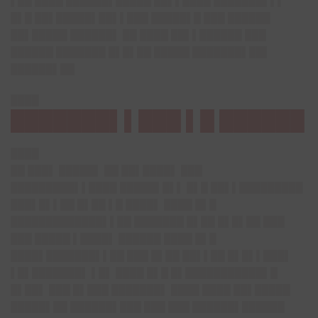
▌██ ████ ██████▌█████ ██▌▌████ ███████▌▌▌
█▌█ ██▌█████▌██▌▌███ █████▌█ ███ ██████
██▌█████ ██████▌ ██ ████ ██▌▌██████ ███
██████ ███████ █▌█▌██ █████ ███████▌██▌
██████▌██
████
███████▌▌███ ▌█ ██████
████
██ ███▌ █████▌ ██ ██▌████▌ ███
█████████▌▌████ █████▌█▌▌ █▌█ ██▌▌█████████
███▌█▌▌██ █▌██ ▌█ ████▌ ████ █▌█
█████████████▌▌██ ███████ █▌██ █▌█▌██ ███
███ █████ ▌████▌ ██████ ████ █▌█
████▌███████▌▌██ ███ █▌██ ██▌▌██ █▌█▌▌███▌
▌█▌███████▌ ▌█▌ ████ █▌█ █▌███████████▌█
█▌██▌ ███ █▌███ ███████▌ ████ ████ ██▌█████
█████▌██ ██████▌███ ███ ███ ██████▌██████