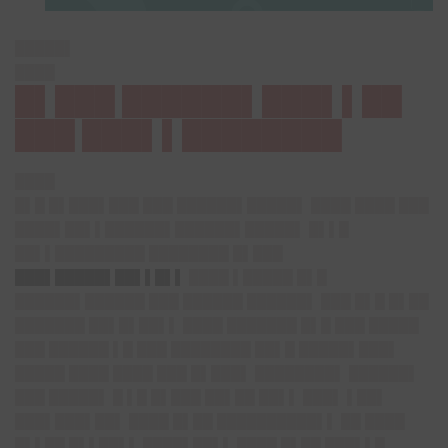
█████▌
████
█▌███ ██████▌███▌▌██
███ ███▌▌████████
████
█▌█ █▌███▌███ ███ ██████▌█████▌ ████ ████ ███
████▌██▌▌██████▌██████▌█████▌ █▌▌█
██▌▌█████████ ████████ █▌███
███▌█████▌██▌▌█▌▌
████ ▌█████ █▌█
██████▌██████ ███ ██████ ██████▌ ███ █▌█ █▌██
███████ ██▌█▌██▌▌ ████ ███████ █▌█ ███ █████
███ ██████ ▌█ ███ ████████ ██▌█ █████▌███▌
█████ ████ ████ ███ █▌███▌ ████████▌ ██████▌
███ █████▌ █ ▌█ █▌███ ██▌██ ██▌▌ ███▌ ▌██▌
███▌███▌██▌ ████ █▌██ ██████████▌▌ ██ ████
█▌▌██ █▌▌██▌▌ ████▌██▌▌ ████ █▌██ ███▌▌█