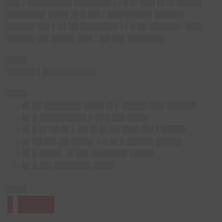
██▌▌█████████ ███████▌▌▌█ █▌███ █▌█▌█████
███████▌ ████ █▌█ ██▌▌█████████ ██████
█████▌██▌▌ █▌██ ███████▌▌▌█ ██ ██████▌ ███
█████▌ ██ ████▌ ███ ▌██ ██▌ ███████
████
█████▌▌███████████
████
█▌██ ███████▌████ █▌▌ █████ ███ ██████
█▌█ █████████▌▌ ███ ██▌████
█▌█ █▌██ █▌▌ ██ █▌█▌██ ███▌██▌▌█████
█▌██ ██▌██ ████▌ ▌█ █▌█ █████▌█████
█▌█ ████▌ █▌██▌ ███████ █████
█▌█ ██▌███████▌████
████
▌███▌