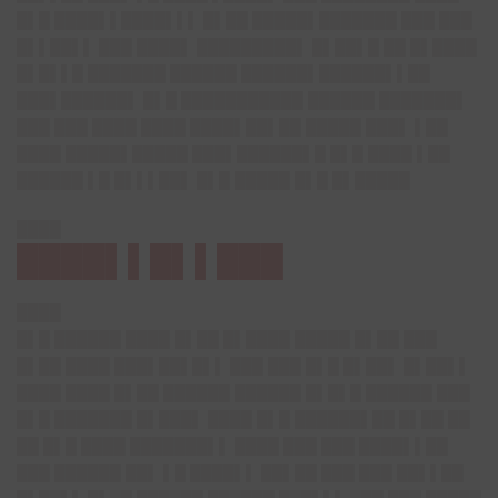
█▌█ ████▌▌████▌▌▌ █▌██ █████▌███████ ███ ███
█▌▌██▌▌ ███ ████▌ █████████▌ █▌██▌█ ██ █▌████
█▌█▌▌█ ███████ ██████ ██████▌██████▌▌██
███▌██████▌ █▌█ ███████████ ██████ ███████▌
███ ███ ████ ████ ████▌██▌██ █████ ███▌ ▌██
████ █████▌█████ ███▌██████▌█ █▌█ ████ ▌██
██████ ▌█ █▌▌▌██▌ █▌█ █████ █▌█ █▌█████
████
████▌▌█▌▌███
████
█▌█ ██████ ████ █▌██ █▌████ █████ █▌██ ███
█▌██ ████ ███▌██▌█▌▌ ███ ███ █▌█ █▌██▌ █▌██▌▌
████ ████ █▌██ ██████ ██████ █▌█▌█ ██████ ███
█▌█ ███████ █▌███▌ ████ █▌█ ██████▌██ █▌██ ██
██ █▌█ ████ ███████▌▌ ████ ███ ███ ████▌▌██
███ ██████ ██▌ ▌█ ████▌▌ ██▌██ ███ ███ ██▌▌██