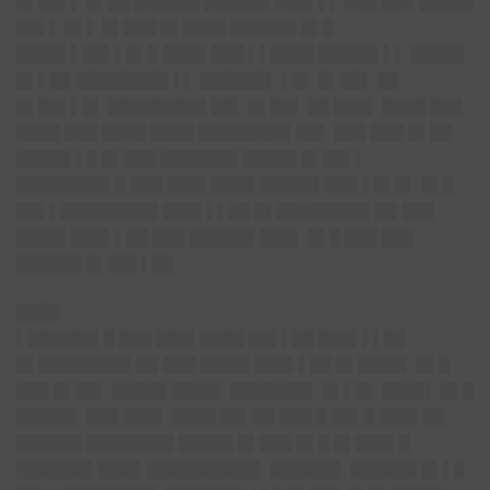
█▌██▌▌ █▌██ ██████ ██████ ███▌▌▌ ███ ███ █████
██▌▌ █▌▌ █▌███ █▌████ ██████ █▌█
████▌▌██▌▌█▌█ ████ ███ ▌▌████ █████▌▌▌ █████
█▌▌██ ████████▌▌▌ ██████▌ ▌█▌ █▌██▌ ██
█▌██▌▌█▌ █████████ ██▌ █▌██▌ ██ ███▌ ████ ███
████ ███ ████ ████ ████████▌██▌ ███ ███ █▌██
█████ ▌█ █▌███ ███████ █████ █▌██▌▌
████████▌█ ███ ███▌████ █████▌███ ▌█▌█▌ █▌█
██▌▌█████████ ███▌▌▌██ █▌████████▌██ ███
████▌███▌▌██ ███ ██████ ███▌ █▌█ ███ ███
██████ █▌██▌▌██
████
▌██████▌█ ███ ███▌████ ██▌▌██ ███▌▌▌██
█▌████████▌██ ███ ████▌███▌▌██ █▌████▌ █▌█
███ █▌██▌ █████ ████▌ ███████▌ █▌▌█▌ ████▌ █▌█
█████▌ ███ ███▌ ████ ██▌██ ███ █ ██▌█ ███▌██
██████ ████████ █████ █▌███ █▌█ █▌███▌█
███████ ████ ██████████▌ ██████▌ ██████ █▌▌█