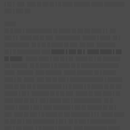
▌█▌▌ ██▌ ███ █▌██ █▌▌█ ███▌█████▌████ ███████
██▌▌██▌██
████
█▌█ ██▌▌█████████ █▌████ █▌██ ██ ███▌▌▌ ██
██▌▌▌ ████ ██ █▌██▌ ████████▌ ████▌▌███▌ █▌▌
████████▌ █▌█ █▌█ ████ █▌██▌ ██ ██▌ ██████▌
█▌▌█ ████████ ███
████▌▌██▌█▌▌ ████ ████ ▌██
█▌████
▌ ████ ███▌▌██ █▌▌█▌ ████ █▌▌█▌██████
██ █████▌ █▌█ ███▌▌█ ████ █▌█ █████████████
███▌ █████▌ ███ █████▌ ████ █████▌█▌▌████▌
███ ▌█▌ ███▌ ██▌██ █▌██▌▌███████████▌▌█████
███ █▌██ █▌█ ████████▌▌▌█ ███▌▌█ ████ █▌█▌██
████▌▌█▌▌ ██████ █▌█ █▌██▌ ████ █▌██▌███ ▌█▌
███ ███ █▌█▌▌ ██ ▌████ ██▌▌█████████▌ █▌█
███▌▌███▌▌██ ▌███ ██████ ▌██ █▌█████ █▌█▌▌
██▌ ███ █▌██▌▌█ ████ █▌██ ██████▌▌▌▌ ████ ███▌
█▌██ █▌▌██ ███████▌▌█▌▌ █▌█ ██▌▌█████████
██▌▌██ ███▌ ▌█ ████ ▌████▌ ███ ████████ ████