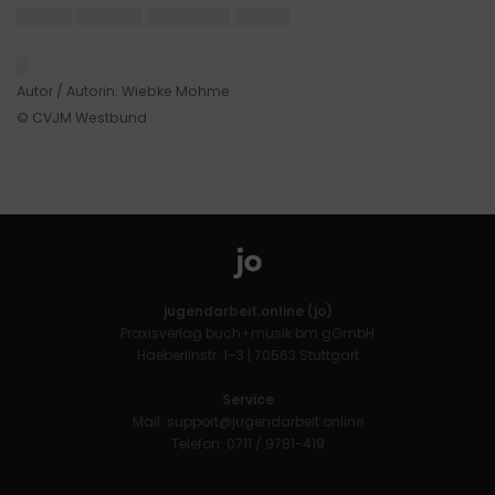
█████ ██████ ███████▌█████
█
Autor / Autorin: Wiebke Mohme
© CVJM Westbund
jugendarbeit.online (jo)
Praxisverlag buch+musik bm gGmbH
Haeberlinstr. 1–3 | 70563 Stuttgart
Service
Mail:
support@jugendarbeit.online
Telefon: 0711 / 9781-419