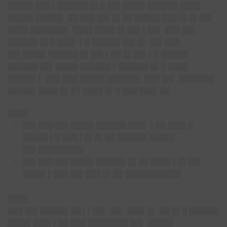
█████ ███ ▌██████ █▌█ ██▌████▌██████ ████
█████ █████▌ ██ ███ ██▌█▌██ █████ ███ █▌█▌██▌
████ ███████▌ ████ ████ █▌██▌▌██▌ ███ ██▌
██████ █▌█ ███▌ ▌█ █████▌██▌█▌ ██▌███
██▌████▌██████ █▌██▌▌██ █▌██▌▌█ █████▌
██████ ██▌████▌██████ ▌██████ █▌█ ████
█████▌▌ ███ ███ █████ ██████▌ ███ ██▌ ███████
█████▌████ █▌█ ▌████ █▌█ ███ ███▌██
████
██▌███ ██▌████▌██████ ███▌ ▌██ ███▌█
█████ ▌█ ███ ▌█▌█▌██ ██████ █████
██▌█████████
██▌███ ██▌████▌██████ █▌██ ████ ▌█▌██▌
████▌▌███ ██▌███ █▌██ ███████████
████
███ ██▌█████▌██ ▌▌██▌ ██▌ ███▌█▌ ██ █▌█ ██████
████▌███▌▌██ ███ ████████ ██▌ █████