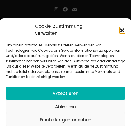
jugendarbeit.online
- kurz jo - ist der Online-Materialpool für
Cookie-Zustimmung
Mitarbeitende in der christlichen Kinder-, Jugend- und jungen
verwalten
Erwachsenenarbeit. Auf
jo
findet man unkompliziert und schnell
zahlreiche praxiserprobte Materialien und gewinnt so Zeit für
Beziehungsarbeit.
Um dir ein optimales Erlebnis zu bieten, verwenden wir
Technologien wie Cookies, um Geräteinformationen zu speichern
und/oder darauf zuzugreifen. Wenn du diesen Technologien
Beteiligte Verbände
zustimmst, können wir Daten wie das Surfverhalten oder eindeutige
CVJM-Landesverband Bayern e. V.
|
CVJM-Gesamtverband in
IDs auf dieser Website verarbeiten. Wenn du deine Zustimmung
Deutschland e. V.
nicht erteilst oder zurückziehst, können bestimmte Merkmale und
CVJM-Westbund e. V.
|
Deutscher Jugendverband „Entschieden für
Funktionen beeinträchtigt werden.
Christus“ e. V.
Evangelisches Jugendwerk in Württemberg
Akzeptieren
Ablehnen
Einstellungen ansehen
© 2026 jugendarbeit.online
Impressum
|
Datenschutzerklärung
|
AGB
|
Cookie-Richtlinie (EU)