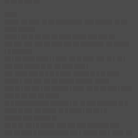
█▌██ █▌██▌██
████
████▌ ██ ███▌ █▌██ ████████▌ ███ █████▌ █▌██
████ █████▌
████ ▌██ █▌██ ██▌██ ████ ████▌███ ███ ██
██▌██▌ ██▌ ██▌██ ███▌██▌██ ███████▌ ██ █████
▌█ ██████▌
██ ▌██ ████ ████ ▌▌███▌ ██ █▌███▌ ██▌ █▌▌ █▌▌
██▌███ █████ █▌█▌ ██ ███▌███▌▌
██▌ ████ ███ █▌█ █▌█ ███▌ █████ █▌█ █▌████
████▌▌ ██▌██▌ ██ ██ █████ █████▌ ████▌
███ █▌▌██ ██▌▌██ █████▌▌███▌ ██ █▌██ ███ ▌███▌
███ █▌██ ██▌██ ████▌
█▌█ ███████████ ██████ ▌█▌ █▌███ ██████▌█▌█
████ █▌██▌ ██ ████▌ █▌█ ████ ▌██ ██ ▌█
█████▌███ █████▌█▌
██ █▌█▌ ██ ▌█ ████▌ ███ ██▌███ ███████ ███
██▌██ ███▌█ ██████████ ██▌▌ ████▌██▌▌ ███▌ ██