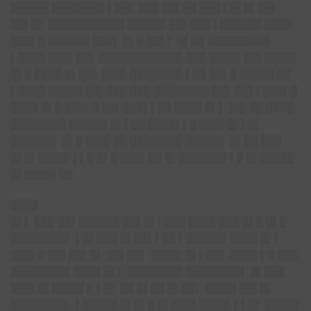
█████▌███████▌▌██▌ ███ ██▌██ ███ ▌█▌█▌██▌
██▌█▌ ███████████ █████▌██▌███ ▌██████ ████
███▌█ ██████ ███▌ █▌█ ██▌▌ █▌██ █████████
▌████ ███▌██▌ ████████████ ███ ████▌██▌████▌
█▌█ ████ █▌██▌ ███▌███████▌▌██ ██▌█ █████ ██
▌████ █████ ██▌███ ███ ████████ ██▌ ██▌▌███▌█
████ █▌█ ███▌█ ██▌███▌▌██ ████ █▌▌ ██▌██ ████
████████ █████▌█▌▌██ ████▌▌█ ███▌█▌▌█▌
██████▌ █▌█ ███▌██ ███████▌█████▌ █▌██ ███
█▌█▌████▌▌▌█ █▌█ ███▌██ █▌███████ ▌█ █▌█████
█▌████▌██
████
█▌▌ ███ ██▌██████ ██▌█▌▌███ ████ ███ █▌█ █▌█
████████▌ ▌█▌███ █▌██▌▌██ ▌██████ ████ █▌▌
███▌█ ██▌██▌█▌ ██▌██▌ ████▌█▌▌██▌ ████ ▌█ ███
████████▌████ █▌▌ ████████ ████████▌ █▌███
███▌█▌████▌▌ ▌█▌ ██ █▌██ █▌██▌ ████▌██▌█▌
████████▌ ▌█████ █▌█▌█ █▌███▌████▌▌▌█▌ █████