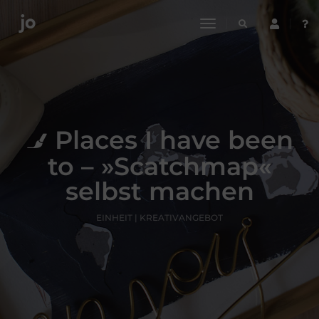
toggle
navigation
Places I have been
to – »Scatchmap«
selbst machen
EINHEIT | KREATIVANGEBOT