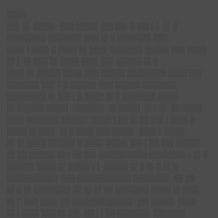
████
██▌█▌ ████▌ ███ ████▌██▌██▌█ ██▌▌▌ █▌█
████████ ███████ ███ █▌█ ███████ ███
███▌▌███▌█ ████ █▌███▌ ██████▌█████ ███ ████
█▌▌ █▌███ █▌████ ███▌██▌ █████ █▌█
███▌█▌█████ ████ ███ █████ ████████ ████ ██▌
██████▌██▌ ▌█ █████▌███ █████ ███████
████████ █▌██▌▌█ ████ █▌█ ███████ ████
█▌█████▌████▌ ██████▌ █▌████▌ █▌▌█▌ ██ ████
███▌██████▌█████▌ ████ ▌██ █▌██ ██▌▌███▌█
████ █▌███▌ █▌█ ███▌███ ████▌ ███▌▌ ████
█▌█▌████ █████▌█ ████ ████▌██▌▌██ ██▌█████
█▌██ █████▌█▌▌██ ██▌██████████ ███████▌▌█▌█
█████▌████ █▌████▌▌▌ █████ █▌█ █▌█ █▌█
██████████▌███ ███████████ ███████▌ ██ ██
█▌█ █▌███████▌██ █▌█▌██ ███████ ████ █▌███▌
█▌▌ ███ ███▌██ ████████████▌ ██▌████▌ ████
█▌▌███▌███ █▌██▌ ██ ▌▌██ ██████▌ ██████▌