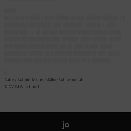
████
█▌▌▌█ █▌█ ███▌▌███ █████
█▌██▌
█████ █████▌▌█
████████ ███████▌ ██▌ ██████▌▌███ █▌▌ ███
█████ ██▌▌▌ █▌██ ███ ███▌██ █████ ███ █▌████
█████▌██ ███████▌██▌ █████▌ ███ ▌████▌ █▌██
███ ████ ██████ ████ ██▌█▌ ███ █▌██▌ ████
██████ █▌████▌ █▌█ ███▌██ ██████ █▌██▌ ████
██████ ███ ███ ███ █████ ████ █▌█ ██████▌
█
Autor / Autorin: Miriam Müller-Schewtschuk
© CVJM Westbund