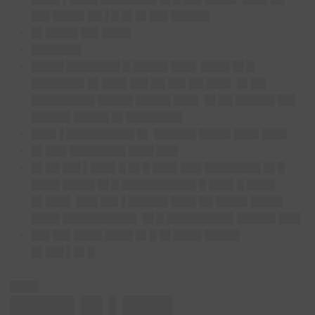
██▌████▌██ ▌█ █▌█▌██▌█████▌
█▌████▌██▌████
███████
████▌███████▌█ █████ ███▌ ████ █▌█
███████▌█▌███▌██▌██ ██▌██ ███▌ █▌██
█████████ █████ █████ ███▌ █▌██ █████▌██▌
█████▌█████ █▌████████
███▌▌█████████▌█▌ ██████ ████▌███▌███▌
█▌███ ████████ ███▌███
█▌██ ██▌▌███▌█ █▌█ ███▌███ ████████ █▌█
████ ████▌█▌█ ██████████▌█ ███▌█ ████
█▌███▌ ███ ██▌▌█████▌███▌██ ████▌████▌
████ ██████████▌ █▌█ █████████▌█████▌███
██▌██▌████ ████ █▌█ █▌████ █████
█▌██▌▌█▌█
████
████▌█▌▌███▌