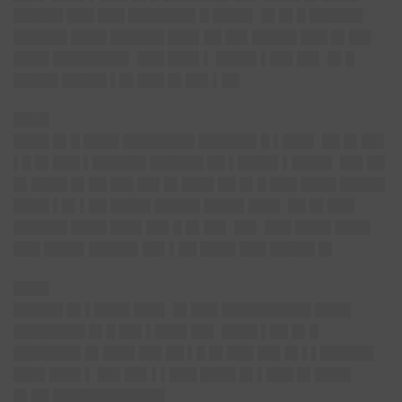
█████▌███ ███ ███████▌█ ████▌ █▌█▌█ ██████
██████ ████ ██████ ███▌██ ██▌█████ ███ █▌██▌
████ ████████▌ ███ ███▌▌ ████▌▌██▌██▌ █▌█
█████ █████ ▌█▌███ █▌██▌▌██
████
████ █▌█ ████ ████████ ██████▌█ ▌███▌ ██ █▌██▌
▌█ █▌███ ▌██████ ██████ ██ ▌████▌▌████▌ ██▌██
█▌████ █▌██ ██▌██▌█▌███▌██ █▌█ ███ ████ █████
████ ▌█▌▌██ ████▌█████ ████▌███▌ ██ █▌███
██████ ████ ███▌██▌█ █▌██▌ ██▌ ███ ████ ████
███ ████▌█████▌██▌▌██ ████ ███ █████ █▌
████
█████▌█▌▌████ ███▌ █▌███ ██████████ ████
████████ █▌█ ██▌▌███▌██▌ ████ ▌██ █▌█
███████▌█▌███▌██▌██ ▌█ █▌███ ██▌█▌▌▌██████
███▌███▌▌ ██▌██▌▌▌███ ████ █▌▌███ █▌████
█▌██ ████████████▌