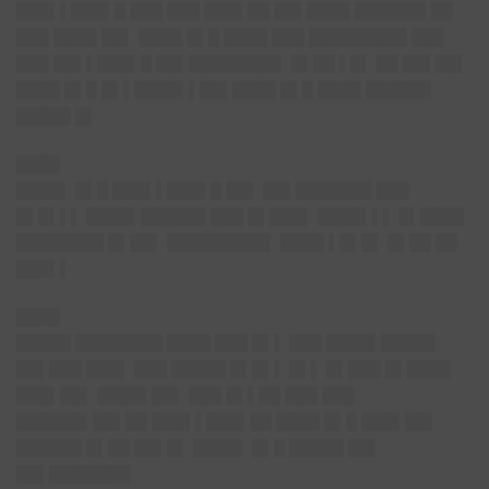
███▌▌███▌█ ███ ███ ███▌██ ██▌████ ██████▌██
███ ████ ██▌ ████ █▌█ ████ ███ █████████ ███
███ ██▌▌███▌█ ██▌████████▌ █▌██ ▌█▌ ██ ██▌██▌
████ █▌█ █▌▌████▌▌██▌████ █▌█ ████ ██████
█████ █▌
████
████▌ █▌█ ███▌▌███▌█ ██▌ ██▌███████ ███
█▌█▌▌▌ ████▌██████ ███ █▌███▌ ████▌▌▌ █▌████
████████ █▌██▌ █████████▌ ████ ▌█▌█▌ █▌██ ██
███▌▌
████
█████ ████████ ████ ███ █▌▌ ███ ████▌█████
██▌███ ███▌ ███ █████ █▌█▌▌ █▌▌ █▌███ █▌████
███▌██▌ ████▌██▌ ███ █▌▌██ ███ ███
██████▌██▌██ ███▌▌███▌██ ████ █▌█ ███▌██▌
██████ █▌██ ██▌█▌ ████▌ █▌█ █████ ██▌
██▌███████▌