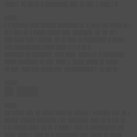
███▌▌ █▌██ █▌█ ███████▌██▌ █▌██▌ ▌███▌▌█
████
▌█ █████▌███ █████ ███████ █▌█ ███▌██ ████ █▌▌
█▌▌██▌█▌ ▌████ ████▌██▌ ██████▌ █▌ █▌ █▌▌
██▌███▌██▌▌████▌ █▌█▌███ █▌███████▌█ ████
██▌█████████ ████ ███▌▌▌▌█ █▌█
██████▌█▌██████▌ ███ ███▌ ████ █▌█ ███████
████ ██████▌█▌██▌ ███▌▌ ████ ████ █▌████
█▌██▌ ███ ██▌████ ██▌ █████████▌▌ █▌██ █▌
████
█▌███▌
████
██ ████ ██▌ █▌████ ███▌█▌████▌▌
█████▌██▌ █▌▌
████▌█████
██████▌▌█▌ ██████▌ ███ █▌█ ██▌█▌
▌█ ▌████ ███▌██ █▌█ ███▌▌███ █▌████████▌██
███▌ ███▌▌ ███ █▌█ ███████▌██▌ ████ █▌████