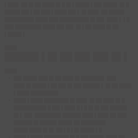
▌███▌ ██ █▌██ ████ █▌█ █▌▌████▌▌██▌████▌ █▌█
█████ ██▌▌██ ███ ▌████ ██▌▌ █▌███▌ ██ █████
█████████▌████ ███ █████████▌█▌██▌ ███▌▌ ▌█
███ ████████▌████ ██▌██▌ █▌▌██ ████ █▌██
▌████▌▌
████
█████▌▌█▌██ ██▌██▌█▌▌
████
██▌████▌███ █▌██ ███▌█▌███████▌ ███
███▌█▌████▌▌██ ██▌█▌██▌█████▌▌ █▌██ ████
▌████ █████████
████ ▌████ ████████ █▌███▌ █▌██ ███▌█▌█
██████████▌█ ██▌▌███▌█ ▌█ █▌█▌██▌█████▌
█▌▌ ██▌ ████████▌██████ ███▌▌███▌██ ███
██████ █▌█████▌████▌██ ████████
████▌████ █▌█▌ ██ ▌█ ▌█▌████▌▌█
████ ▌████ ████████ █▌█ ██▌████▌ ███▌██