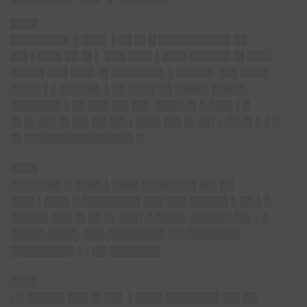
████
████████▌ ▌███▌ ▌██ █▌█ ██████████▌██
██▌▌███▌██ █▌▌ ███ ███▌▌███▌██████ █▌███▌
█████ ███ ███▌█▌███████▌ ▌█████▌ ██▌████
████▌▌▌ █████▌ ▌██ ████ ██ █████ █████
███████▌▌██ ███ ██▌██▌ ████ █▌█ ███▌▌█
█▌█▌██▌█▌██▌██ ██▌▌███▌██▌█▌██▌▌██ █▌▌ ▌█
█▌█ ██████████████▌█
████
███████▌█ ████ ▌████ ████████ ██▌██
███▌▌███▌█ ████████▌███ ███ █████▌▌ ██ ▌█
█████▌███ █▌██ █▌███▌█ ████▌██████ ██▌▌█
█████ ████▌ ███ ████████▌██ ████████
█████████▌▌▌██ ███████▌
████
▌█ █████▌███ █▌██▌ ▌████ ████████ ██▌██