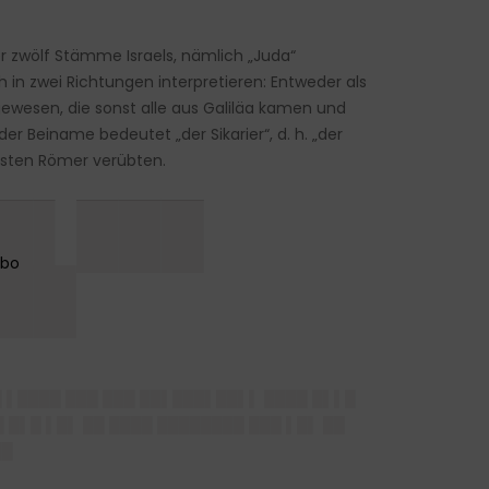
r zwölf Stämme Israels, nämlich „Juda“
in zwei Richtungen interpretieren: Entweder als
ewesen, die sonst alle aus Galiläa kamen und
r Beiname bedeutet „der Sikarier“, d. h. „der
ssten Römer verübten.
██▌███
██
█ ▌████ ███ ███ ██▌███▌██▌▌ ████ █▌▌█
 █▌█ ▌█▌ ██ ████ ████████ ███ ▌█▌ ██
██