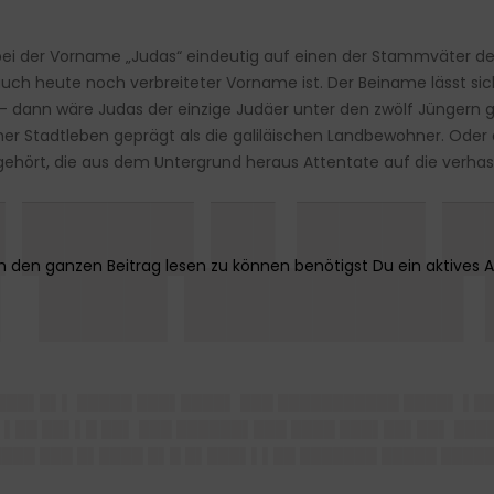
obei der Vorname „Judas“ eindeutig auf einen der Stammväter de
h heute noch verbreiteter Vorname ist. Der Beiname lässt sich 
 – dann wäre Judas der einzige Judäer unter den zwölf Jüngern g
r Stadtleben geprägt als die galiläischen Landbewohner. Oder de
gehört, die aus dem Untergrund heraus Attentate auf die verha
 ████ █▌███ 
▌ ███ ██████▌
████▌█▌▌ █████ ███▌████▌ ███ ███████████ ████▌ ▌█
▌██ ██▌▌█ ██▌ ███ ██████▌███ ████ ███▌██▌██▌ ████
████ ███ █▌████ █▌█ █▌███▌▌▌██ ███████ █████ ████