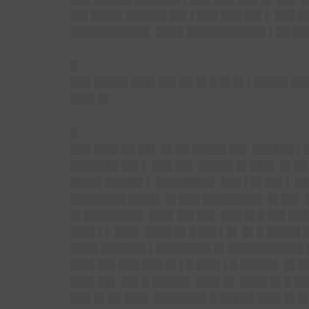
██▌████▌██████ ██▌▌███ ███ ██▌▌ ███ █
███████████▌ ████ ███████████▌▌██ ██
█
███ █████ ███▌██▌██ █▌█ █▌█▌▌█████ ███
███▌█▌
█
███ ███▌██ ██▌ █▌██ █████ ██▌ ██████ ▌
███████ ██▌▌ ███ ██▌ █████ █▌███▌ █▌██
████▌█████▌▌ ████████▌ ███ ▌█▌██▌▌ ███
████████ ████▌ █▌███ ████████▌ █▌██▌ █
█▌████████▌ ███▌██▌██▌ ███ █▌█ ██▌███
███▌▌▌ ███▌ ████ █▌█ ██▌▌█▌ █▌█ █████ 
████ ██████▌▌████████ █▌███████████ █
███▌██▌███ ███ █▌▌█ ███▌▌█ █████▌ █▌█
███▌██▌ ██▌█ █████▌ ███▌█▌ ████ █▌█ █
███ █▌██ ███▌ ███████▌█ █████ ███▌█▌█