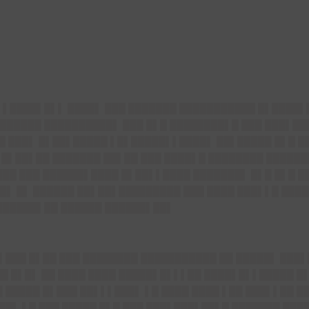
 ▌████▌█▌▌ ████▌ ███ ███████ ███████████ █▌████▌▌
██████ ██████████▌ ███ █▌█ ████████▌█ ███ ███▌██
▌█ ███▌ █▌██▌█████ ▌█▌█████▌▌████▌ ██▌█████ █▌█ 
 █▌██▌██ ███████ ██▌██ ███ ████▌█ ████████ ██████
███ ███ ██████▌████ █▌██▌▌████ ███████▌ █▌█ █▌█ 
█▌ █▌ ██████ ██▌██▌█████████ ███ ████ ███▌▌█ █████
██████▌██ ██████ ██████▌██▌
▌███ █▌██ ███ ████████ ███████████ ██ █████▌ ███▌
 █▌█▌ ██ ████ ████ █████▌█▌▌▌██ ████▌█▌▌█████ █▌
█ █████ █▌███ ██▌▌▌███▌ ▌█ ████ ████ ▌██ ███▌▌██ █
██▌ ▌█ ███ █████ █▌█ ███ ███▌███▌██▌█ ███████ ████