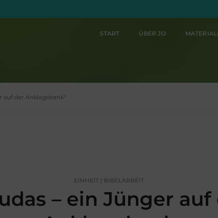
START
ÜBER JO
MATERIA
er auf der Anklagebank"
EINHEIT | BIBELARBEIT
udas – ein Jünger auf