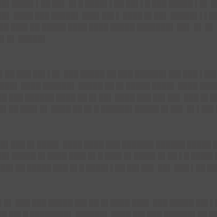
██▌████▌▌██ ██▌ █▌█ ████▌▌██ ██▌▌█ ███ █████ ▌█▌ █
██▌ ████ ███ █████▌ ███▌██▌▌ ████ █▌██▌ █████▌▌▌█
██ ███▌██ █████ ████ ████ █████ ███████▌ ██▌ █▌ █
█▌█▌ █████▌
▌██ ███ ██▌▌█▌ ███ █████ ██ ███ ██████▌██▌███ ▌██
███▌ ████ ██████▌ █████ ██ █▌█████ ████▌ ████ ███
█ ███ ██████ ████ ██ █▌██▌ ████ ███ ██▌██▌ ███ █▌█
 █▌██ ███▌█▌ ████ ██ █▌█ ██████▌█████ █▌██▌ █▌▌██
██▌███ █▌████▌ ████ ████ ███ ██████▌██████ █████ 
██▌█████ █▌████ ███▌█▌█ ███▌█▌████▌█▌██ ▌█ ████▌█
███▌██ █████ ███ █▌█ ████▌▌██ ██▌██▌ ██▌ ███ ▌██ █
▌█▌ ███ ███ █████ ██▌██ █▌████ ███▌ ███ █████ ██▌▌
██ ██▌█ ████████▌ ██████▌ ████ ██▌███ ██████▌██ ██