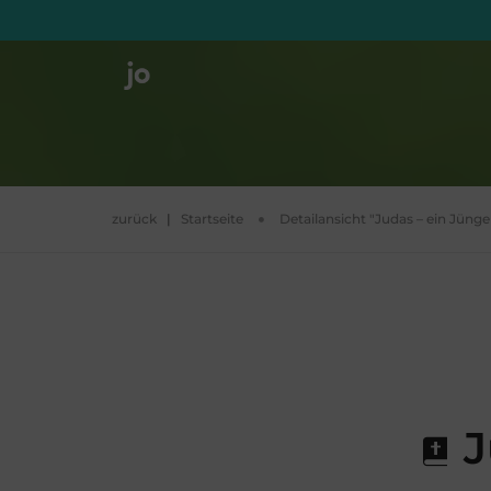
zurück
|
Startseite
Detailansicht "Judas – ein Jüng
J