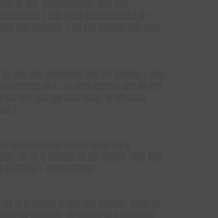
███ █▌██▌ ██████████▌ ███ ███
█ ███████▌▌ ██▌████ ███████ ██ ▌█▌▌
▌ ███ ██▌██████▌ ▌██ ▌█▌█████▌██▌ ███▌
▌█▌ ██▌ ██▌████████ ███ ██ █████▌▌ ███
██ ██████▌█▌█ ▌█▌ ███ █████▌ ██▌██ ██▌
█ ██▌██▌ ██▌ ██ ███▌███▌ █▌██ ████
▌██▌▌
██▌███ ███████ █████ ████ ██▌█
██ ▌█▌ █▌█ █████▌██ ██ █████▌ ███ ███
█▌█▌████▌▌ ████ █████▌
▌██ █▌█ █████ █▌██▌ ██▌█████▌ ████ ██
███ ██ ██████▌ ██ █████ █▌█ ███████