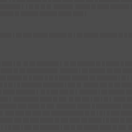
███████▌▌ ▌█▌█▌█▌█▌ ██████▌ █████ █▌████ ██████▌▌
█████ █▌██████ ██████ ████▌███▌▌
███▌▌██ ███ █████ ██████ █▌▌██ █████ ██████ █▌█ █
█ ███▌▌█▌ █▌██ ███████▌▌ █▌██ ██████ █▌█ ████▌█ █
 ████ █▌██ ██████████▌ ██████ ▌██ █████▌██ ██▌███
█ █████ █▌█ ███▌█ █▌█ ████ █████▌██ ███████ ▌█▌▌ 
▌█ █▌▌█ ███████ ███████ ▌██▌█▌ █████ ██▌█▌██ ███▌
▌████ ██████▌▌ █▌█ ██▌███ █▌▌ ██████ ▌██ █████▌██
███▌▌ ████████▌████ █▌██▌ █▌██ ██▌▌██ ▌█▌▌ ████ █
█████ ███ ████ █▌██▌ ██████▌████▌█ ████████▌████
█▌ ███ ███ ██ ███ ██▌███████████ █▌█▌▌█ ▌█ ███ ███
█████▌██▌██ ███ ████▌█▌██▌███▌██ ████▌▌█ ███ █▌██
▌▌ ▌█ ██▌▌██▌██ ██████▌▌██ █▌██ █████ ████ █▌██▌ 