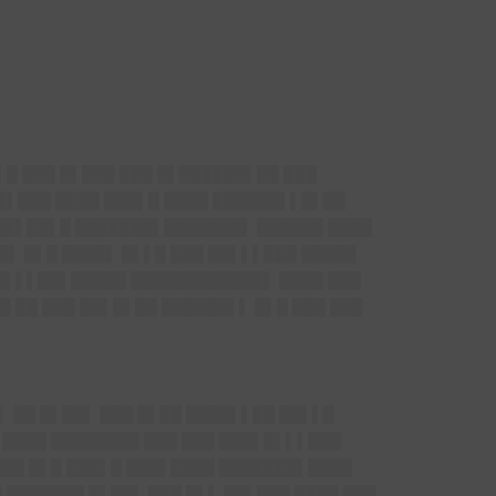
█ ███ █▌███ ███ █▌██████▌██ ███
█▌███ ████ ███▌█ ████ ██████▌▌█▌██
███▌██▌█ ███████▌███████▌ ██████ ████
█▌ █▌█ ████▌ █▌▌█ ███ ██▌▌▌███ █████
██▌▌▌██▌█████ ████████████▌ ████ ███
 ██ ███ ██▌█▌██ ██████▌▌ █▌█ ███ ███
▌ ██ █▌██▌ ███ █▌██ ████▌▌██ ██▌▌█
████ ████████ ███ ███ ███▌█▌▌▌███
███ █▌█ ███▌█ ███▌████ ███████▌████
 ███████ █▌██▌ ███ █▌▌ ██▌███ ████ ███