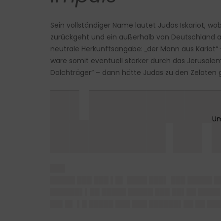
Sein vollständiger Name lautet Judas Iskariot, w
zurückgeht und ein außerhalb von Deutschland auc
neutrale Herkunftsangabe: „der Mann aus Kariot“
wäre somit eventuell stärker durch das Jerusaleme
Dolchträger“ – dann hätte Judas zu den Zeloten 
█▌███████
██████ █▌
███
█████ ███ ███ ▌█▌ ████ ███▌ ███ █████ 
██████▌▌██ █████ █████ ███ ██▌██ ████▌
██▌█▌ ▌█ █████ ███ ███ ██████▌██ ██ ██