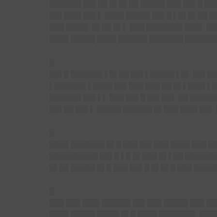
██████▌██▌██ █▌█▌██ █████ ███ ██▌█ ██
██▌███▌██▌▌ ████ █████ ██▌█ ▌█▌█▌██ █
███ ████▌ █▌██ █▌▌ ███ ███████▌███▌ ██
████ █████ ████ ██████ ███████ ██████
█
██▌█ ██████▌▌█▌██ ██▌▌█████ ▌█▌ ██▌██
▌██████▌▌████ ██▌███ ███ ██ █▌▌███▌▌█
██████▌██▌▌▌ ███ ██▌█ ██▌██▌ ██ ██████
██▌██ ██▌▌ █████ ██████ █▌███ ███▌██▌
█
████ ███████ █▌█ ███ ██▌███ ████ ███ █
██████████ ██▌█ ▌█ █▌███ █▌▌██ ██████
█▌██ █████ █▌█ ███ ██▌█ █▌█▌█ ███ ████
█
███ ███ ███▌██████ ██▌███ █████ ███ ██
████ █████ ████▌█▌█ ████ ███████▌ ███