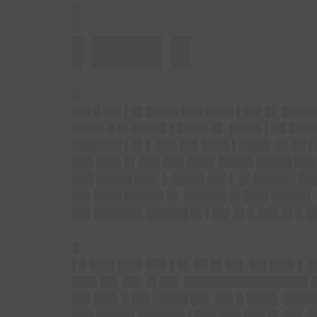
█
█
▌███▌█
█
██▌█ ██▌▌█▌████▌███ ████ ▌██▌█▌ █████
████▌█ █▌█████ ▌████▌█▌ ████▌▌██ ████
███████ ▌█▌▌ ███ ██▌████ ▌████▌ █▌██ 
███ ███▌█▌███ ███ ████ █████ █████ ███
███ █████ ███▌▌ ████▌██▌▌ █▌██████ ██
██▌████ █████▌█▌ ██████ █▌███▌█████▌ 
██▌███████ ██████ █▌▌██▌█▌█ ███ █▌█ █
█
▌█ ███▌███▌███ ▌█▌ ██ █▌██▌ ██▌███▌▌ █
███▌██▌██▌ █▌██▌ █████████████████▌██
██▌███▌█ ██▌█████ ██▌ ██▌█ ████▌ ████
███ █████▌██████▌▌███ ███ ███ █▌ ██▌ █