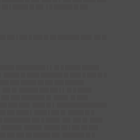
██ ▌█████ █▌██▌ ▌█ ██████ █▌██▌
██ ██▌▌██▌█ ███ █▌██ ███████ ███▌ ██ █▌
██████ █████████▌▌▌ █▌█ █████ █████▌
▌ █████ █▌████ ███████ █▌███▌█ ███ █▌█
███ ███ █████ ██ ██▌███ ██████
 ██▌█▌ ██████ ███ ██▌▌▌ █▌█ ████▌
 ██▌███ ███████▌█▌ ████▌ █▌███▌
███ ███ ███▌ ████ █▌▌ ████████████████
█ ██▌████ ▌ ████ ▌██▌█▌ █████ █▌█
█▌████████▌██▌█ ████▌ ██▌ ██▌█▌ ████
 ██████▌ █████▌ █████ ██ ▌██▌██ ███
███ ██▌██▌██ █████▌██▌ ███████ █▌█