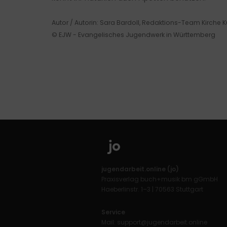
Autor / Autorin: Sara Bardoll, Redaktions-Team Kirche 
© EJW - Evangelisches Jugendwerk in Württemberg
jugendarbeit.online (jo)
Praxisverlag buch+musik bm gGmbH
Haeberlinstr. 1–3 | 70563 Stuttgart
Service
Mail:
support@jugendarbeit.online