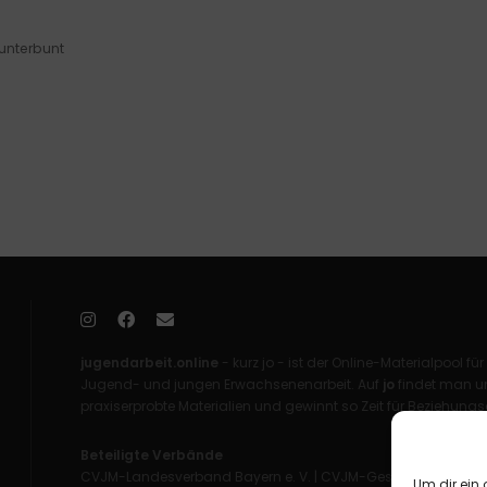
Kunterbunt
jugendarbeit.online
- kurz jo - ist der Online-Materialpool für
Jugend- und jungen Erwachsenenarbeit. Auf
jo
findet man un
praxiserprobte Materialien und gewinnt so Zeit für Beziehungsa
Beteiligte Verbände
CVJM-Landesverband Bayern e. V.
|
CVJM-Gesamtverband in 
Um dir ein 