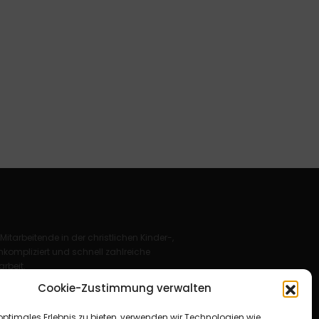
 Mitarbeitende in der christlichen Kinder-,
kompliziert und schnell zahlreiche
rbeit.
Cookie-Zustimmung verwalten
Deutschland e. V.
optimales Erlebnis zu bieten, verwenden wir Technologien wie