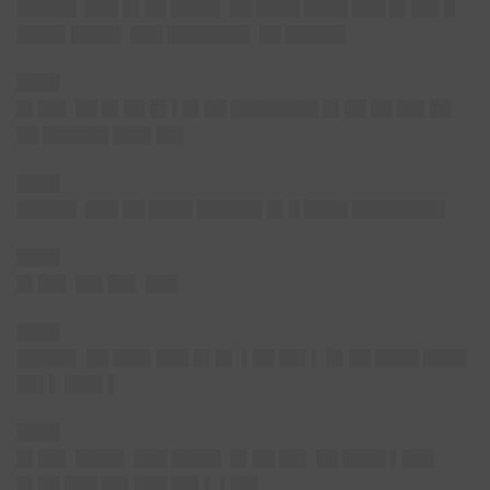
█████▌
███ █▌██ ████▌ ██ ████ ████ ███ █▌██▌█
████▌████▌ ███ ███████▌ ██ █████▌
████
█▌██▌
██ █▌██ █▌▌█▌██ ████████ █▌██ ██ ██▌██
██ ██████ ███▌██▌
████
█████▌
███ ██ ████ ██████ █▌█ ████ ████████▌
████
█▌██▌
██▌██▌ ███
████
█████▌
██ ███▌███ █▌█▌ ▌██ ██▌▌ █▌██ ████ ████
██▌▌ ███▌▌
████
█▌██▌
████▌ ███ ████▌ █▌██ ██▌ ██ ████ ▌███
█▌██ ███ ██▌███ ██▌▌ ▌██▌