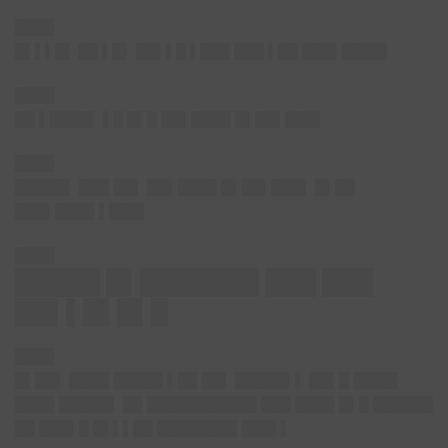
████
█▌▌▌█▌
██ ▌█▌ ██▌▌█ ▌███ ███ ▌██ ███▌████▌
████
██ ▌████▌ ▌█ █▌█ ██▌████ █▌██▌███
▌
████
█████▌
███ ██▌ ██▌████ █▌██▌███▌ █▌██
███▌████ ▌███▌
████
█████ █▌███████ ███ ███
██▌▌█▌█▌█
████
█▌██▌
████ █████ ▌██ ██▌ █████▌▌ ██▌█ ████▌
████ █████▌ ██ ███████████ ███ ████ █▌█ ██████
██ ███▌█ █▌▌▌██ ████████ ███▌▌