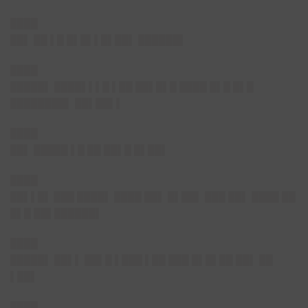
████
██▌
██ ▌█ █▌█▌▌█▌██▌ ██████▌
████
█████▌
████▌▌▌█ ▌██ ██▌█▌█ ████ █▌█ █▌█
████████▌ ██▌██▌▌
████
██▌
█████ ▌█ ██ ██▌█ █▌██▌
████
██▌▌█▌
███ ████▌ ████ ██▌ █▌██▌ ███ ██▌ ████ ██
█▌█ ██▌██████▌
████
█████▌
██▌▌ ██▌█ ▌███ ▌██ ███ █▌█▌██ ██▌ ██
▌██▌
████