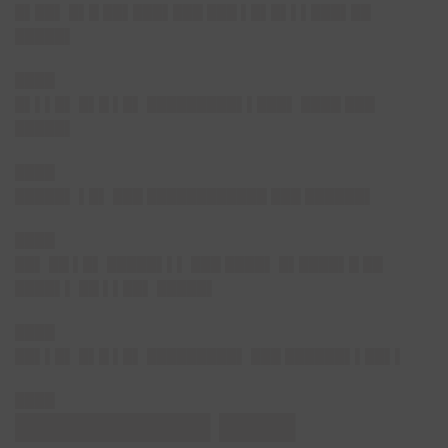
█▌██▌
█▌█ ██▌███▌███ ███ ▌█▌█▌▌▌███▌██
█████▌
████
█▌▌▌█▌
█▌█ ▌█▌ █████████▌▌███▌ ████ ███
█████▌
████
█████▌
▌█▌ ███ ████████████ ███ ██████▌
████
██▌
██ ▌█▌ █████▌▌▌ ███ ████▌ █▌████▌█ ██
████▌▌ ██ ▌▌██▌ █████▌
████
██▌▌█▌
█▌█ ▌█▌ █████████▌ ███ ██████▌▌██▌▌
████
███████████▌████▌