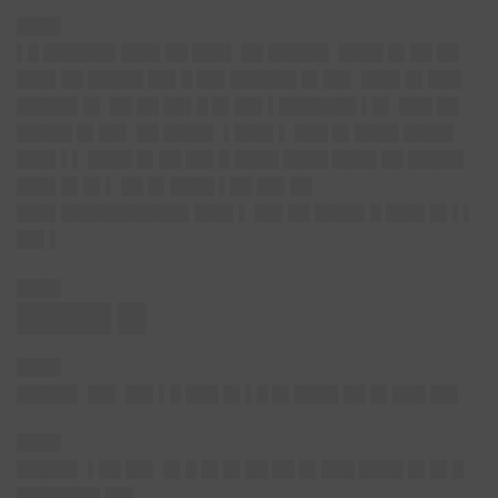
████
▌█ ██████▌███▌██ ███▌ ██ █████▌ ████ █▌██ ██
███▌██ █████ ██▌█ ██▌██████ █▌██▌ ███▌█▌███
█████▌█▌ ██ ██ ██▌█ █▌██▌▌███████ ▌█▌ ███ ██
█████ █▌██▌ ██ ████▌ ▌███▌▌ ███ █▌████ ████▌
███▌▌▌ ████ █▌██ ██▌█ ████ ████ ████ ██ █████
███▌█▌█▌▌ ██ █▌████ ▌██ ██▌██
███▌███████████▌███▌▌ ██▌██ ████▌█ ███▌█▌▌▌
██▌▌
████
█████ █▌
████
█████▌ ██▌ ██▌▌█ ███ █▌▌█ █▌████ ██ █▌███ ██▌
████
█████▌
▌██ ██▌ █▌█ █▌█▌██ ██ █▌███ ████ █▌█▌█
███████▌██▌