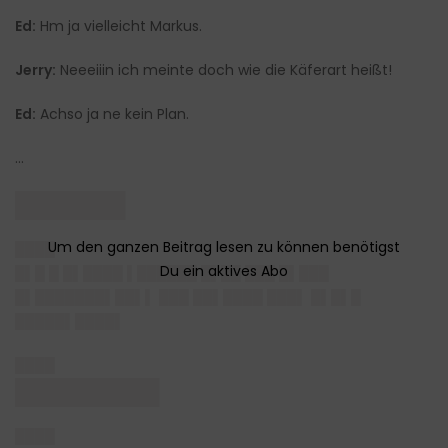
Ed:
Hm ja vielleicht Markus.
Jerry:
Neeeiiin ich meinte doch wie die Käferart heißt!
Ed:
Achso ja ne kein Plan.
…
██████▌
████
█▌█ █ █▌████ ▌██████ █▌██ ███ █▌███
█▌███████▌██▌▌ ███ ██▌████ ███▌ █▌█▌█
█████▌████▌
████
████████▌
████