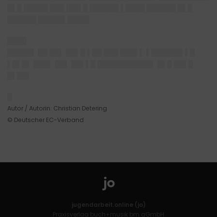
█▌█ █████ ███ ███ █ ██████ ▌████ ██████ █▌█
██████ █████▌████▌
████
█████▌
██ ██▌ ██▌█ ▌██ ███ ███▌▌ ▌██████▌▌█
▌█▌█▌ ███▌ ██▌ ██▌▌█ ███████████▌ █▌█ ██▌█
█▌██▌
█
Autor / Autorin: Christian Detering
© Deutscher EC-Verband
jugendarbeit.online (jo)
Praxisverlag buch+musik bm gGmbH