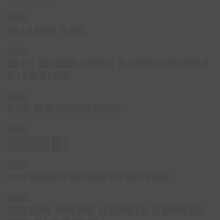
████
██▌▌█ ████▌ █▌███
████
██▌▌█▌
███ ████▌ █████▌▌ █▌█ █████ ████ ███▌█
█▌▌█ █▌█▌▌███▌
████
█▌██▌
██ █▌█ ██████ █████▌
████
█████ █ ▌
████
█▌▌█ ██████ █▌██ █████ █▌█ ███▌█ ███▌
████
█▌██ ████▌ ████ ███▌ █▌█ ███▌█ █▌█▌█████ ███