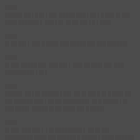
████
█████▌
██ ▌█ █▌▌██▌ █████ ███ ▌██ ▌█ ███ █▌██▌
████ ██████▌▌ ███ ▌█▌ █▌██ ██▌▌█ ▌███▌
████
█▌██ ██▌▌ ██▌█ ████ ███ █████ ██▌███ ██████
▌
████
█▌██▌
█████ ██▌ ███ ██▌▌ ███ ██ ███▌██▌ ███
█████████▌▌█▌▌
████
█████▌
██ ▌█▌█████▌▌██▌ ██ █▌██▌█ █▌█ ███▌██
██▌██████ ███ ▌██ ██ ████████▌ █▌█ █████ ▌█▌
███ ████▌ █████ █▌██ ████ ██▌█ ████▌
████
█▌██▌
███ ██▌▌ ▌█▌████████▌▌ ██ █▌██▌
█████████ ████ ██▌██████ █ █████ ▌████ ██████