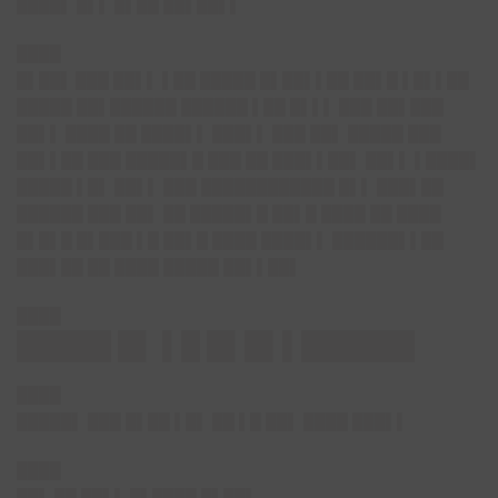
████▌ █▌▌ █▌██ ██▌██▌▌
████
█▌██▌
███ ██▌▌ ▌██ █████ █▌██▌▌██ ██▌█ ▌█▌▌██
█████ ██▌██████ ██████ ▌██ █▌▌▌ ███ ██▌███
██▌▌ ████ ██ ████▌▌ ███▌▌ ███ ██▌ █████ ███
██▌▌██ ███ █████▌█ ███ ██ ███▌▌██▌ ██▌▌ ▌████▌
█████ ▌█▌ ██▌▌ ███ ████████████ █▌▌ ███▌██
██████ ███ ██▌ ██ █████▌█ ██▌█ ████ ██ ████
█▌█▌█ █▌███ ▌█ ██▌█ ████ ████▌▌ ██████▌▌██
███▌██ ██ ████ █████ ██▌▌██▌
████
█████ █▌ ▌█ █▌█▌▌██████
████
█████▌
███ █▌██ ▌█▌ ██ ▌█ ██▌ ████ ███▌▌
████
██▌
██ ██▌▌ █▌████ █▌██▌