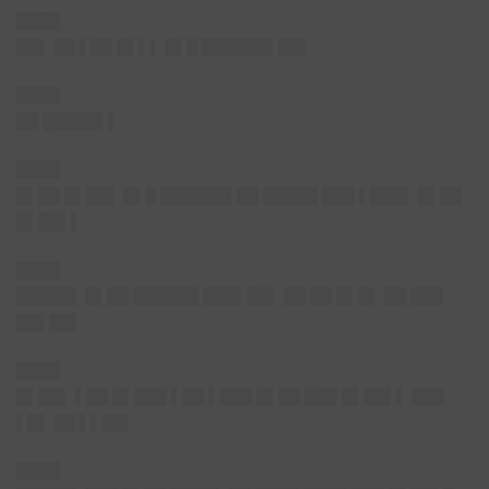
████
██▌
██ ▌██ █▌▌▌ █▌█ ██████▌██▌
████
██ █████▌▌
████
█▌██ █▌██▌ █▌█ ██████▌██ █████ ███ ▌███▌ █▌██
█▌██▌▌
████
█████▌
█▌██ ██████ ███▌██▌ ██ ██ █▌█▌ ██ ███
██▌██▌
████
█▌██▌
▌██ █▌███ ▌██ ▌███ █▌██ ███ █▌██▌▌ ███
▌█▌ ██ ▌▌██▌
████