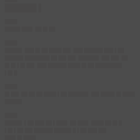
██████ ▌
████
█████ ███▌ ██ █▌██
████
█████▌
███ █▌██ ████ ██▌ ███ ██████ ███ ▌██
██████ ████████ ██ ██▌██▌ ██████▌ ██▌██▌ ██
█▌█▌▌█▌██▌ ███ ██████ ████ █▌██ ████████▌
▌█▌█
████
█▌██▌
██ ██ ██ ████ ▌██ ██████▌ ██▌████▌█▌████
█████▌
████
█████▌
▌██ ███ ██ ▌███▌ ██ ███▌ ████ ██ █▌█
▌█▌▌██ ██▌██████ █████▌█ ▌██ ███ ██▌
███▌█▌████