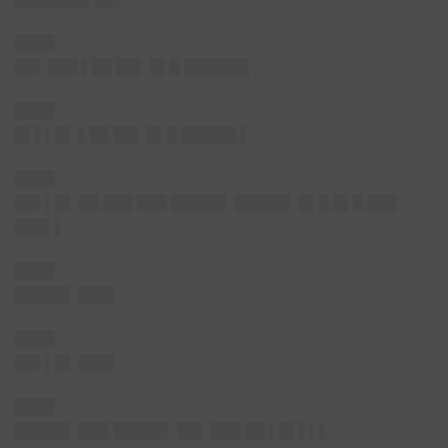
████
██▌
███ ▌██ ██▌ █▌█ ██████▌
████
█▌▌▌█▌
▌██ ██▌ █▌█ █████▌▌
████
██▌▌█▌
██ ███ ███ █████▌ █████▌ █▌█ █▌█ ███
███▌▌
████
█████▌ ███▌
████
██▌▌█▌ ███▌
████
█████▌
███ █████▌ ██▌ ███ ██ ▌█▌▌▌▌