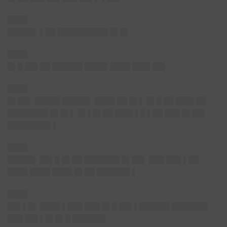
████
█████▌
▌██ ██████████ █▌█▌
████
█▌█ ██▌██ ██████ ████▌████ ███▌██▌
████
█▌██▌
█████ █████▌ ████ ██ █▌▌ █▌█ ██ ███▌██
████████ █▌█▌▌ █▌▌█▌██ ███▌▌█ ▌██ ███ █▌██▌
████████▌▌
████
█████▌
██▌█ █▌██ ███████ █▌██▌ ███ ███ ▌██
████ ████ ████ █▌██ ██████▌▌
████
██▌▌█▌
████ ▌███ ███ █▌█ ██▌▌██████ ███████
███ ██▌▌█▌█▌█ ██████▌