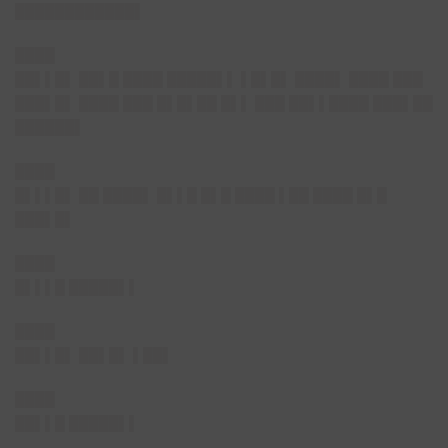
████████████▌
████
██▌▌█▌
██▌█ ████ █████▌▌ ▌█▌█▌ ████▌ ████ ███
███▌█▌ ████ ███ █▌█▌██ █▌▌ ███ ██▌▌████ ███▌██
██████▌
████
█▌▌▌█▌
██ ████▌ █▌▌█ █▌█ ████ ▌██ ████ █▌█
███▌█▌
████
█▌▌▌█ █████▌▌
████
██▌▌█▌
██▌█▌ ▌██▌
████
██▌▌█ █████▌▌