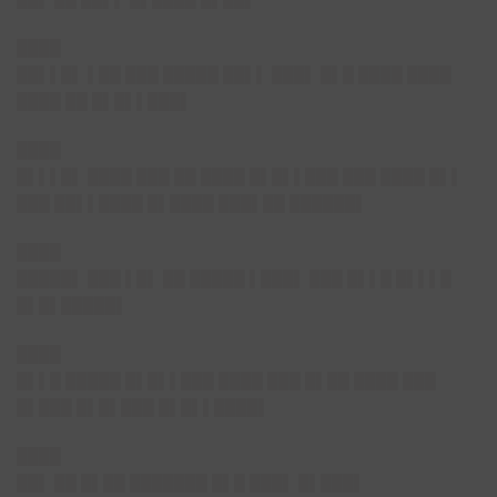
████
██▌▌█▌
▌██ ███ █████ ██▌▌ ███▌ █▌█ ████ ████
████ ██ █▌█▌▌███▌
████
█▌▌▌█▌
████ ███ ██ ████ █▌█▌▌███ ███ ████ █▌▌
███ ██▌▌████ █▌████ ███▌██ ██████▌
████
█████▌
███ ▌█▌ ██ █████ ▌███▌ ███ █▌▌█ █▌▌▌█
█▌█▌█████▌
████
█▌▌█ █████ █▌█▌▌███ ████ ███ █▌██ ████ ███
█▌███ █▌█▌███ █▌█▌▌████▌
████
██▌
██ █▌██ ███████ █▌█ ███▌ █▌███▌