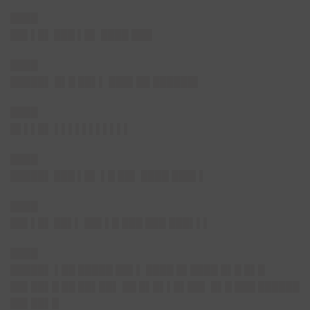
████
██▌▌█▌
███ ▌█▌ ████ ███
████
█████▌
█▌█ ██▌▌ ███▌██ ██████▌
████
█▌▌▌█▌
▌▌▌▌▌▌▌▌▌▌▌
████
█████▌
███ ▌█▌ ▌█ ██▌ ████ ███▌▌
████
██▌▌█▌
██▌▌ ██▌▌█ ███ ███ ███▌▌▌
████
█████▌
▌██ █████ ██▌▌ ████ █▌████ █▌█ █▌█
██▌██▌█ ██ ██▌██▌ ██ █▌█▌▌█▌██▌ █▌█ ███ ██████
██▌██▌█