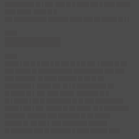
█████████▌█▌▌██▌ ███ █▌█ ████ ██▌█ ███▌████▌
███▌████▌ ████ █▌█
██▌██████████▌██████▌████ ███ ██ █████ █▌▌▌
████
█████████
████
████▌▌██ █▌█ ██▌█ █▌██▌█▌█ █▌██▌ ▌████ █▌██
███ █████ █▌███████████ █████████▌███ ███
███ ██████▌ █▌████ ██████ █▌██ █▌██
████████▌▌ ████▌██▌ █▌▌█ █████████▌██
█▌████▌█▌▌ ██▌ ███▌████▌ ███████ █▌█
█▌▌████▌▌██ █▌████████ █▌█▌███ █████████
████▌▌██▌▌██▌ █████ █▌██ ████▌ █▌█ ████████
██████▌ ██████ ███ ███████ █▌██ █████
█████▌█▌ ██ ██▌▌ ███ ████████ ██████
█▌███████ ███ █▌██████▌█ ████ █████▌███▌