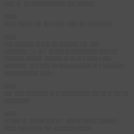
███▌█▌ ██ ███████████▌███ ██████
████
████ ███ █▌██▌ █▌█ ███▌▌███ ██▌████████
████
███ ██████▌█▌█ █▌██ ██████▌▌█▌ ███
███████▌▌▌▌ █▌▌ █▌███ █▌█████████ ███▌██
██████▌█████▌ ██████ █▌██ █▌█ ███▌▌███
███████▌ █▌█ ███▌██ ███████████ █▌█ ███████
███████████▌███▌▌
████
██▌ ███ ████████ █▌█ ██████████ ██▌██ █▌██▌██
████████▌
████
█▌███▌█▌ █████ ███ █▌▌ ███ █▌█████ █████▌▌
████ ███ ██ ██▌██▌ ███████▌████▌