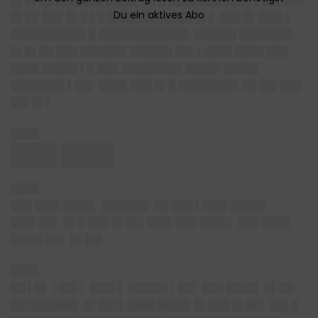
█▌█▌██ ██████▌████▌ █▌█ ████ ███ ███▌ ▌██▌███
█▌██ ███ █▌█ ▌█ ████████████ █▌▌ ███ █▌███▌▌
██████████▌█ ████████████▌ ██████ ███████▌
█▌█▌██ ███ ██████▌██████ ██▌▌████ ████ ███
████ █████ ▌█ ███ ████████▌█████ █████
███████▌▌██▌ ████ ███ █▌█ ████████▌██ ██▌███
██▌█▌▌
████
███ ███▌
████
███ ███▌████▌ ██████▌ ██ ███ ▌███▌█████
███▌██▌ █▌█ ███ █▌██▌███▌███ ████▌ ███ ████
████▌██▌ █▌██▌
████
██ ▌█▌ ▌██▌▌ ███▌▌ █████▌▌██▌ ███ ████▌ █▌██
█████████▌ █▌███▌████ ████▌█▌███ █▌██▌ ██▌█