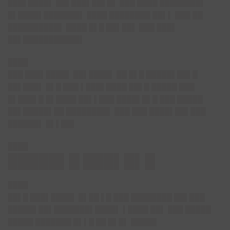
███▌████▌ ██▌███▌██▌█▌ ███ ████ ████████▌
█▌████▌███████▌ ████ ████████ ██▌▌ ███ ██
██████████▌ ████ █▌█ ██▌██▌ ███ ███▌
██▌███████████▌
████
███ ███▌████▌ ██▌████▌ ██ █▌█ █████▌██▌█
██▌███▌ █▌█ ███ ▌███▌████ ██▌█ █████ ███
█▌███▌█ █▌████ ██▌▌███ ████▌█▌█ ███ █████
██▌█████▌██ ████████▌ ███ ███ ████▌██▌███
██████▌ █▌▌██▌
████
█████▌█ ███▌█▌█
████
██▌█ ███▌████▌ █▌██ ▌█ ███ ████████ ██▌███
█████▌██▌███████▌████▌ ▌████ ██▌ ███ █████
█████ ███████ █▌▌█ ██ █▌█▌ █████