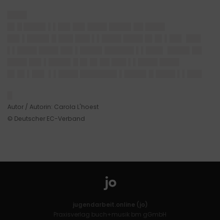
████
█▌█ ████▌▌▌██▌██▌
████ ████▌██ ████
██▌▌████▌█ ███ ███ ▌▌████ ████ █▌█▌▌██▌ ███
▌▌████ ████ ██▌▌████▌██████ ▌▌███▌ ████▌██
████ ██▌▌████▌█ █▌█▌██ ███ ▌▌████ ████
█▌█▌▌██▌ ▌▌████ ███████▌▌████▌█ ████ ▌▌███
█
Autor / Autorin: Carola L'hoest
© Deutscher EC-Verband
jugendarbeit.online (jo)
Praxisverlag buch+musik bm gGmbH