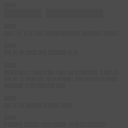
████
██████▌ ██████████
████
███ ▌█▌ █▌█ ▌██▌█████ ███████ ███ ███▌████▌▌
████
██▌█▌██ ████ ███ ██████▌█▌█▌
████
███ █ ███▌▌ ███ █ ██▌▌██▌ ██ █ ██████▌ █ ██▌██
██▌█▌ █▌███▌██▌ ██ █ █████▌███ █████▌█ ████
██████▌ █ ██ ██████▌███
████
██▌█▌██ ████ █▌█ ███▌▌███▌
████
█ █████ █████▌████ ████▌ █▌█▌██ ██████▌