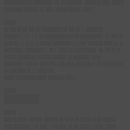
█████████▌██████▌ █▌█▌█████▌ █████▌██▌ ████
███ ███ █████ █▌██▌ ████ ████▌██▌▌
████
█▌██ █▌█▌██ █▌███████ █▌██ █▌▌ ██████
█████▌▌▌▌ ▌█ █▌██████████ █▌███████▌ █▌██ ▌█
███ █▌▌▌█ █▌█ ████ ██████▌▌▌██▌ █████ ███ █▌█
██████▌██████▌▌ █▌▌ ███ █▌███████▌ █▌██ █▌█
████ ██████▌█████ ████▌█▌█████▌ ███
██████▌██▌█▌ ███ ██▌██ ███ █████▌▌ █▌█ █████▌
█▌██ ███ █▌▌ ███▌██
███▌██████▌███▌█████▌██▌▌
████
██████
████
██▌█ ███▌████▌ ████▌█▌███ █▌██ █▌█ █▌████▌
███ █████▌▌█▌██▌▌█████ █▌██ ███ ▌███▌████