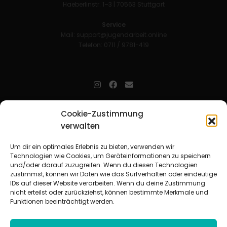
Haeberlinstr. 1–3 | 70563 Stuttgart
Service
Mail:
support@jugendarbeit.online
Telefon: 0711 / 9781-419
jugendarbeit.online
- kurz jo - ist der Online-Materialpool für
Cookie-Zustimmung
Mitarbeitende in der christlichen Kinder-, Jugend- und jungen
verwalten
Erwachsenenarbeit. Auf
jo
findet man unkompliziert und schnell
zahlreiche praxiserprobte Materialien und gewinnt so Zeit für
Beziehungsarbeit.
Um dir ein optimales Erlebnis zu bieten, verwenden wir
Technologien wie Cookies, um Geräteinformationen zu speichern
und/oder darauf zuzugreifen. Wenn du diesen Technologien
Beteiligte Verbände
zustimmst, können wir Daten wie das Surfverhalten oder eindeutige
CVJM-Landesverband Bayern e. V.
|
CVJM-Gesamtverband in
IDs auf dieser Website verarbeiten. Wenn du deine Zustimmung
Deutschland e. V.
nicht erteilst oder zurückziehst, können bestimmte Merkmale und
CVJM-Westbund e. V.
|
Deutscher Jugendverband „Entschieden für
Funktionen beeinträchtigt werden.
Christus“ e. V.
Evangelisches Jugendwerk in Württemberg