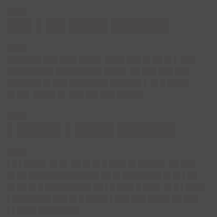
████
██▌▌██ ████ ██████
████
███████ ███ ███▌████▌ ████ ███ █▌██ █▌▌ ███
█████████▌█████████▌████▌ ██ ███ ███ ███
███████ █▌███ ████████ ██████▌▌ █▌█ ████▌
█▌██▌ ████▌█▌ ███ ██▌███ █████▌
████
▌████▌▌████ ██████
████
▌█ ▌████▌ █▌█▌ ██ █▌█▌█ ███▌█▌█████▌ ██ ███
█▌██ ██████████████▌██ █▌████████ █▌█▌▌██
█▌██ █▌█ █████████▌██ ▌█ ███▌█ ███▌ █▌█ ▌████
▌████████ ███ █▌█ ████▌▌███ ███ ████▌██ ███
▌▌████ ████████▌