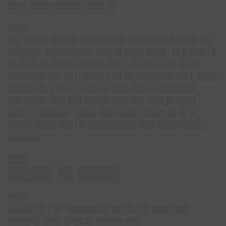
██▌█ ████▌█████ ████▌█▌
████
█▌▌ ███ █▌█████ ███████ █▌████████ █████▌█▌▌
██████▌ █████████▌ ███ █▌███▌████▌ █▌█ ███ ▌█
█▌█▌██ █▌█████ █████▌██▌▌ █▌███ █▌██ █▌██
███████▌██▌ █▌▌ ████▌▌██ █▌███████▌██▌▌ ████
██████ █▌█ ██▌▌█ ███ █▌███▌███ ▌████████
██▌████▌ ███ ███ █████ ███▌██▌ ███ █▌████
███▌▌ ██████▌▌ ████ ███ ████▌████▌██ █▌█
█████ ████▌██▌▌█ ██████████ ███ ████ ████▌▌
██████▌
████
████▌█▌████
████
█████▌█▌▌██ ███████ █▌██ █▌█ █▌████ ███
████▌█▌███▌█▌██ █▌█████▌███