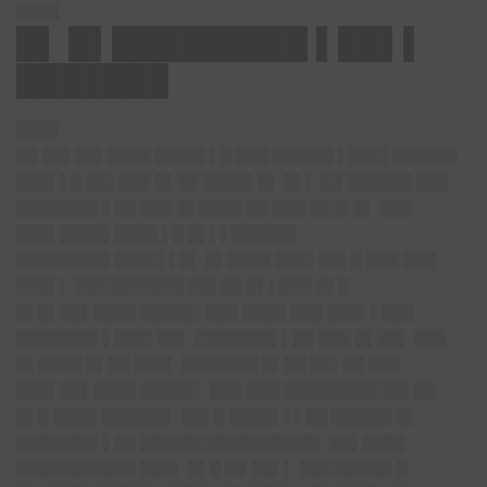
████
█▌ █▌█████████ ▌██▌▌
███████
████
██ ██▌██▌████ ████▌▌█ ███ █████▌▌███▌██████
███▌▌█ ██▌███ █▌██ ████▌█▌ █▌▌ ██ ██████ ███
███████▌▌██ ███ █▌████ ██ ███ ███▌█▌ ███
███▌████▌████ ▌█ █▌▌▌██████
████████▌████▌▌█▌ █▌████ ███▌██▌█ ███ ███
███▌▌ ██████████ ██▌██ █▌▌███ █▌█
█▌█▌██▌████ █████▌███ ████ ███ ███▌▌███
███████▌▌███▌██▌ ███████▌▌██ ███ █▌██▌ ███
█▌████ █▌██ ███▌ ███████ █▌██ ██▌██ ███
███▌██▌████ █████▌ ███ ███ ███████████▌██
█▌█ ████ ██████▌ ██▌█ ████▌▌▌██ █████▌█▌
███████▌▌██ ████████████████▌ ██▌████
███████████ ███▌ █▌█ ██ ██▌▌ ████████▌█