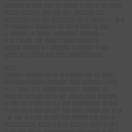
██████▌ █▌███▌██▌▌██ █████▌█ ███ █▌██ █████
█████ ██████▌ ███ ███ ██▌▌███████ ███
████████▌███ ███ ███████▌▌██ █▌████▌▌▌▌ █▌█
█▌▌█████▌█ ███████ ██▌██▌█▌███▌██ ███
█▌█████▌▌█▌████▌ ███████▌▌ ██████▌
█▌█▌▌█▌██▌ ██▌ ████ ▌█████ ███ █▌▌█
█████▌██████ █▌▌███████ █▌█████ ▌█ ███
████▌██▌▌█ ███ ███ ████ ████ ███████▌
████
█████▌▌██████ ██▌█▌ █▌█ ████▌██▌ ██ ████
██████████████ ███████ ████ ███████ █████
█▌▌ ▌███▌▌█ █▌█████ ██████▌▌██████▌██
██████▌██████ ██▌█▌██▌ █████ ████ ██████▌
█▌███ ██▌█ ███▌██ █▌▌ ███ █████████▌██ ███
█▌███ ██▌█ ███▌██ █▌▌ ███ ███▌█████▌██▌ █▌█▌
▌█▌ ██▌ █▌█ ██▌██ ███ ███▌█████▌█ █▌██▌▌█
██████████▌ ████▌█ █▌██ ██████ ███▌▌█ ▌█▌▌
█▌██ ███ ██▌█▌ ███████████ ███ ████▌█▌██▌▌