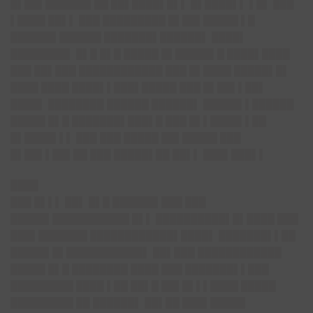
█▌██▌██████▌██ ██▌████▌█▌▌ █▌████▌▌ ▌█▌ ███
▌████ ██▌▌ ███ █████████ █▌██▌█████ ▌█
██████▌██████ ███████▌██████▌ ████▌
████████▌ █▌█ █▌█ █████ █▌█████▌█ ████▌████
███ ██▌███ ████████████ ███ █▌████ █████▌█▌
████ ████ ████▌▌███▌█████ ███ █▌██▌▌██▌
████▌ ████████ ██████ ██████▌ █████▌▌██████
█████ █▌█ ███████▌███▌█ ███ █▌▌████▌▌██
█▌████▌▌▌ ███ ███ █████ ██▌█████ ███
█▌██▌▌██▌██ ███ █████▌██ ██▌▌ ███▌███▌▌
████
███ █▌▌▌ ██▌ █▌█ ██████▌███ ███
█████▌███████████ █▌▌ ██████████▌█▌████ ███
███▌███████ ████████████▌████▌ ███████▌▌██
█████▌█▌███████████▌ ██▌███ ████████████
█████ █▌█ ████████ ████ ███ ███████▌▌███
█████████ ████ ▌██ ██▌█ ██▌█▌▌▌████ █████
█████████ ██ ██████▌ ██▌██ ███▌█████