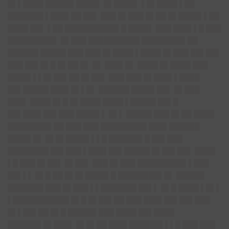
█▌▌████ █████▌████▌ █▌████▌ ▌█▌████ ▌██
███████ ▌███▌██ ██▌ ███ █▌███ █▌██ █▌████▌▌██
████ ██▌ ▌██ ██████████▌█ ████▌ ███ ███▌▌█ ███
█████████▌ █▌███ ██████████ ████████▌██
██████ █████ ███ ███ █▌████ ▌████ █▌███ ██▌██▌
███ ██▌█▌█ █▌██ █▌ █▌ ███▌█▌ ████ █▌████ ███
████▌▌▌█▌██▌██ █▌██▌ ███ ███ █▌███▌▌████
██▌█████ ███▌█▌▌█▌ ██████ ████▌██▌ █▌███
███▌ ████ █▌█ █▌████ ████ ▌█████ ██▌█
██▌███▌██▌███ ████▌▌ █▌▌ █████ ███ █▌██ ████
████████▌██ ███ ███ █████████ ███▌██████
████▌█▌ █▌█▌████▌▌▌█ ██████▌█ ██▌███
████████ ██▌███ ▌███▌██▌█████ █▌██▌██▌ ████
▌█ ███ █▌██▌ █▌██▌ ███ █▌███ █████████▌▌███
██▌▌▌ █▌█ ██ █▌█▌████▌█ ████████▌█▌ █████▌
███████ ███ █▌███ ▌▌███████ ██▌▌ █▌█ ████ ▌█▌▌
▌███████████ █▌█ █▌██▌██ ███ ███▌██▌██▌███
█▌▌██▌██ █▌█ █████▌███ ████ ██▌████
██████▌█▌███▌ █▌█▌██ ███▌██████▌▌▌█ ███ ███