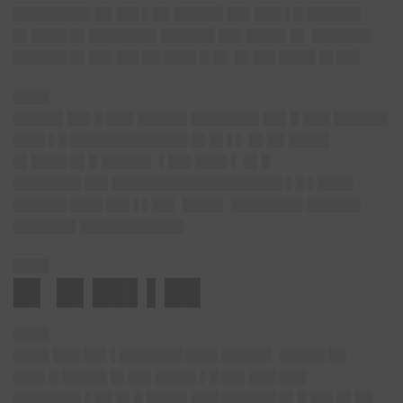
████████▌██ ██▌▌██ █████▌██▌███ ▌█ ██████
█▌████ █▌███████▌██████ ██▌████▌█▌ ██████▌
██████ █▌██▌██▌██ ███▌█ █▌ █▌██▌████ █▌██▌
████
█████▌██▌█ ███ █████▌███████▌██▌█ ███ ██████
███▌▌█ █████████████ █▌█▌▌▌ █▌██ ████▌
█▌████ █▌█ █████▌ ▌██▌███▌▌ █▌█
███████▌██▌███████████████████ ▌█ ▌████
██████ ███▌██▌▌▌██▌ ████▌ ████████ ██████
███████ ███████████▌
████
█▌ █▌██▌▌██
████
████ ███ ██▌▌███████ ███▌█████▌ █████ ██
███▌█ █████ █▌██▌████▌▌█ ██▌███ ███
███████▌▌██ █▌█ ████▌███ ██████ █▌█ ██▌█▌██