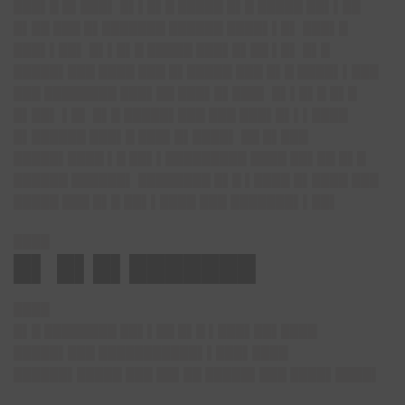
███▌█ █▌███▌ █▌▌█▌█ █████ █▌█ █████ ██▌▌██
█▌██ ███ █▌███████ ██████ ████▌▌█▌ ███▌█
███▌▌██▌ █▌▌█▌█ █████ ███▌█▌██ ▌█▌ █▌█
█████▌███ ████ ███ █▌█████ ███ █▌█ ████▌▌███
███ ████████ ███▌██ ███▌█▌███▌ █▌▌█▌█ █▌█
█▌██▌ ▌█▌ █▌█ █████▌███ ███ ███▌█▌▌▌████
█▌██████ ███▌█ ███▌█▌████▌ ██ █▌███
█████▌████ ▌█ ██▌▌█████████ ████ ██▌██ █▌█
██████ ██████▌ ████████ █▌█ ▌████ █▌████ ███
█████ ███ █▌█ ██▌▌████ ███ ███████▌▌██▌
████
█▌ █▌█▌███████
████
█▌█ ████████ ██▌▌██ █▌█ ▌███▌██▌████
█████▌███ ███████████▌▌███▌████
██████▌█████ ███ ██▌██ █████▌███ ████▌████▌