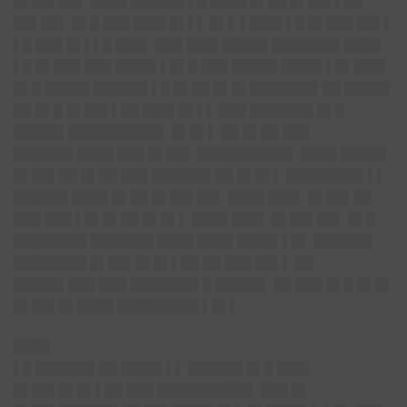
█▌██▌██▌ ████ ██████ ▌█ ████ █▌██ █▌██▌▌██
██▌██▌ █▌█ ███ ███▌█▌▌▌ █▌▌ ▌███▌▌█ █▌███ ██▌▌
▌█ ███ █▌▌▌█ ███▌ ███ ███▌█████ ███████▌████
▌█ █▌███ ███ ████▌▌█▌█ ███ █████ ████▌▌█▌███▌
█▌█ █████ ██████ ▌█ █▌██ █▌█▌███████▌██ █████
██ █▌█ █▌██▌▌██ ███▌█▌▌▌ ███ ███████ █▌█
█████▌██████████▌ █▌█▌▌ ██ █▌██ ███
██████▌████ ███ █▌██▌ ██████████▌ ████ █████
█▌██▌██ █▌██ ███ ██████▌██ █▌█▌▌ ████████▌▌▌
██████ ████ █▌██ █▌██▌██▌ ████ ███▌ █▌██▌██
███ ███ ▌█▌█▌██ █▌█▌▌ ████ ███▌ █▌██▌██▌ █▌█
████████ ███████ ████ ████ ████▌▌█▌ ██████▌
████████ █▌██▌█▌█▌▌██ ██ ███ ██▌▌ ██
█████▌███ ███ ███████▌█ █████▌ ██ ███ █▌█ █▌█▌
█▌██▌█▌████ █████████ ▌█▌▌
████
▌█ ██████▌██ ████▌▌▌ ██████ █▌█ ███▌
█▌██▌█▌█▌▌██ ███ ██████████▌ ███ █▌