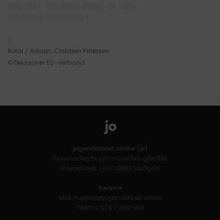
███ ██▌▌ ██▌████ ████▌ █▌▌██▌
███████▌███████▌▌
█
Autor / Autorin: Christian Petersen
© Deutscher EC-Verband
jugendarbeit.online (jo)
Praxisverlag buch+musik bm gGmbH
Haeberlinstr. 1–3 | 70563 Stuttgart
Service
Mail:
support@jugendarbeit.online
Telefon: 0711 / 9781-419