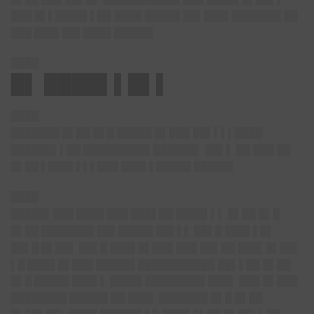
███ █▌▌████▌▌██ ████ █████ ██▌███▌███████ ██
███ ███▌██▌████ █████▌
████
█▌ ████▌▌█▌▌
████
███████ █▌██ █▌█ █████ █▌███ ██▌▌▌▌████
██████▌▌██ █████████▌██████▌ ██▌▌ ██ ███ ██
█▌██ ▌███▌▌▌▌███ ███▌▌█████ █████▌
████
█████▌███ ████ ███ ███▌██ ████▌▌▌ █▌██ █▌█
█▌██ ███████▌██▌█████ ██▌▌▌ ██▌█ ███▌▌█▌
██▌█ █▌██▌ ██▌█ ███▌█▌███ ███ ██▌██ ███▌█▌██▌
▌█ ████ █▌███ █████▌███████████ ██▌▌██ █▌██
█▌█ █████ ███▌▌ ████▌████████▌███▌ ███ █▌███
████████ █████▌██ ███▌ ███████ █▌█ █▌██