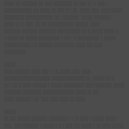
███▌█▌█████▌█▌██▌██████▌█▌██▌█ ▌▌██▌▌
█████████▌██ ███▌█▌██▌█ ▌█▌ ███▌██▌ ███ ████
███████ █████████▌█▌▌█████▌ ████ ██████
███▌█ ▌▌██▌ █▌██ █████████ ████▌ ███
█████▌█████▌██████ ████████ █▌█ ████ ███▌█
▌████ █▌████ ███████▌▌██ ▌█ ███████▌▌████
█████████ ▌█ █████ ███████ ███▌██ ███
███████▌
████
███ █████▌███ ██▌▌▌█ ████ ██▌ ███
████████████████ ███████████▌█▌ ████ █▌█
█▌▌█▌█ ███ █████ ▌████ ███████ ███ ██████ ████
██████ ██████▌███████████ ███▌█▌██
███▌█████ ▌█▌ ██▌███ ███ █▌███▌
████
█▌██ ████▌█████▌██████▌▌ ▌█ ███ ▌████ ████
██▌ ██▌█████▌▌████ ▌█ ▌██▌██ ████ ▌█▌███ ████