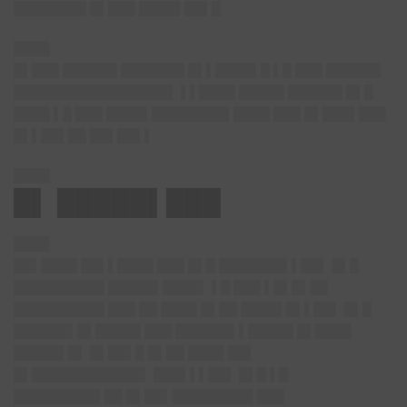
████████ █▌███ ████▌██▌█
████
█▌███ ██████ ███████ █▌▌████▌█ ▌█ ███ ██████
█████████████████▌ ▌▌████ █████ ██████ █▌█
████ ▌█ ███ ████▌████████▌████ ███ █▌███▌███
█▌▌██▌██ ██▌██▌▌
████
█▌ █████▌███
████
██▌████ ██▌▌████ ███ █▌█ ███████▌▌██▌ █▌█
██████████ █████▌████▌ ▌█ ███ ▌█▌█▌██
██████████ ███ ██ ████ █▌██ ████▌█▌▌██▌ █▌█
██████▌█▌█████ ███ ██████▌▌█████ █▌████
█████▌█▌ █▌██▌█ █▌██ ████ ██▌
█▌████████████▌ ███▌▌▌██▌ █▌█ ▌█
█████████▌██ █▌██▌█████████ ███