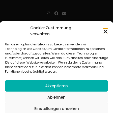
jugendarbeit.online
- kurz jo - ist der Online-Materialpool für
Cookie-Zustimmung
Mitarbeitende in der christlichen Kinder-, Jugend- und jungen
verwalten
Erwachsenenarbeit. Auf
jo
findet man unkompliziert und schnell
zahlreiche praxiserprobte Materialien und gewinnt so Zeit für
Beziehungsarbeit.
Um dir ein optimales Erlebnis zu bieten, verwenden wir
Technologien wie Cookies, um Geräteinformationen zu speichern
und/oder darauf zuzugreifen. Wenn du diesen Technologien
Beteiligte Verbände
zustimmst, können wir Daten wie das Surfverhalten oder eindeutige
CVJM-Landesverband Bayern e. V.
|
CVJM-Gesamtverband in
IDs auf dieser Website verarbeiten. Wenn du deine Zustimmung
Deutschland e. V.
nicht erteilst oder zurückziehst, können bestimmte Merkmale und
CVJM-Westbund e. V.
|
Deutscher Jugendverband „Entschieden für
Funktionen beeinträchtigt werden.
Christus“ e. V.
Evangelisches Jugendwerk in Württemberg
Akzeptieren
Ablehnen
Einstellungen ansehen
© 2026 jugendarbeit.online