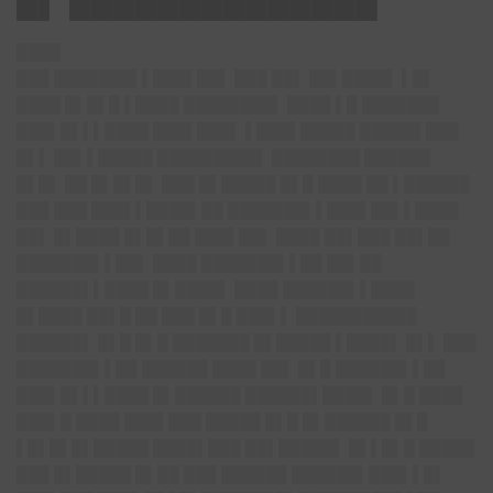
█▌ ██████████████
████
███ ███████▌▌███▌██▌ ███ ██▌ ██▌████▌ ▌█▌
████ █▌█▌█ ▌████ ████████▌ ████ ▌█ ███████
███▌█▌▌▌████ ███▌███▌ ▌███▌█████ █████▌███
█▌▌ ██▌▌█████ █████████▌ ████████ ██████
█▌█▌ ██ █▌█▌█▌ ███ █▌█████ █▌█ ████ ██ ▌██████
███ ███ ███▌▌████▌██ ███████▌▌███▌██▌▌████
██▌ █▌████ █▌█▌██ ███▌██▌ ████ ██▌███ ██▌██
███████▌▌██▌ ████ ███████▌▌██ ██▌██
██████▌▌████ █▌████▌ ████ ██████▌▌████
█▌████ ██▌█ ██ ███ █▌█ ███▌▌ ███████████
██████▌ █▌█ █▌█ ███████ █▌█████ ▌████▌ █▌▌ ███
███████▌▌██ ██████ ████ ██▌ █▌█ ██████▌▌██
███▌█▌▌▌████ █▌██████ ██████▌████▌ █▌█ ████
███▌█ ████ ███▌███ █████ █▌█ █▌██████ █▌█
▌█▌█▌█▌█████ ████▌███ ██▌█████▌ █▌▌█▌█ █████
███ █▌█████ █▌██ ███ ██████ ██████▌███▌▌█▌