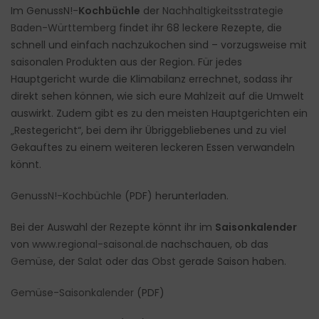
Im GenussN!-
Kochbüchle
der
Nachhaltigkeitsstrategie
Baden-Württemberg
findet ihr 68 leckere Rezepte, die
schnell und einfach nachzukochen sind – vorzugsweise mit
saisonalen Produkten aus der Region. Für jedes
Hauptgericht wurde die Klimabilanz errechnet, sodass ihr
direkt sehen können, wie sich eure Mahlzeit auf die Umwelt
auswirkt. Zudem gibt es zu den meisten Hauptgerichten ein
„Restegericht“, bei dem ihr Übriggebliebenes und zu viel
Gekauftes zu einem weiteren leckeren Essen verwandeln
könnt.
GenussN!-Kochbüchle
(PDF) herunterladen.
Bei der Auswahl der Rezepte könnt ihr im
Saisonkalender
von
www.regional-saisonal.de
nachschauen, ob das
Gemüse
, der
Salat
oder das
Obst
gerade Saison haben.
Gemüse-Saisonkalender
(PDF)