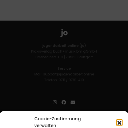
jugendarbeit.online (jo)
Praxisverlag buch+musik bm gGmbH
Haeberlinstr. 1–3 | 70563 Stuttgart
Service
Mail:
support@jugendarbeit.online
Telefon: 0711 / 9781-419
jugendarbeit.online
- kurz jo - ist der Online-Materialpool für
Cookie-Zustimmung
Mitarbeitende in der christlichen Kinder-, Jugend- und jungen
verwalten
Erwachsenenarbeit. Auf
jo
findet man unkompliziert und schnell