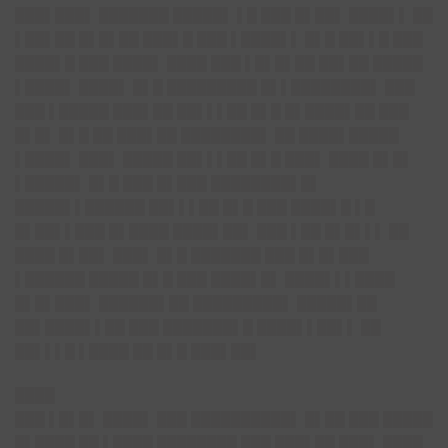
███▌███▌ ███████ █████▌ ▌█ ███ █▌██▌ ████▌▌ ██
▌██▌██ █▌█▌██ ███▌█ ███ ▌████▌▌ █▌█ ██▌▌█ ███
████▌█ ███ ████▌ ████ ███ ▌█▌█▌██ ██▌██ █████
▌████▌ ████▌ █▌█ █████████ █▌▌████████▌ ███
███ ▌█████ ███▌██ ██▌▌▌██ █▌█ █▌████▌██ ███
█▌█▌ █▌█ ██ ███▌██ ████████▌ ██ ████▌█████
▌████▌ ███▌ █████ ██▌▌▌██ █▌█ ███▌ ████ █▌█▌
▌█████▌ █▌█ ███ █▌███ ████████▌█▌
█████▌▌██████ ██▌▌▌██ █▌█ ███ ████▌█ ▌█
█▌██▌▌███ █▌████ ████▌██▌ ███ ▌██ █▌█▌▌▌ ██
████ █▌██▌ ███▌ █▌█ ███████ ███ █▌█▌███
▌██████ █████ █▌█ ███ ████▌█▌ ████▌▌▌████
█▌█▌███▌ ██████▌██ █████████▌ █████▌██
██▌████▌▌██ ███ ███████▌█ ████▌▌██▌▌ ██
██▌▌▌█ ▌████ ██ █▌█ ███▌██▌
████
███ ▌█▌█▌ ████▌ ███ ██████████▌ █▌██ ███ █████
█▌████ ██ ▌████ ████████ ███ ███▌██ ███▌ ████