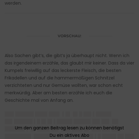
werden.
VORSCHAU:
Also Sachen gibt’s, die gibt’s ja überhaupt nicht. Wenn ich
das irgendeinem erzähle, das glaubt mir keiner. Dass da vier
Kumpels freiwillig auf das leckerste Fleisch, die besten
Frikadellen und auf die hammermäßigen Schnitzel
verzichteten und nur Gemüse wollten, war schon echt
merkwürdig. Aber am besten erzähle ich euch die
Geschichte mal von Anfang an.
███ ██████ ████ ███▌ ▌█▌ █▌█ ██▌▌█████
██▌██████ ▌█ █▌█▌▌█████ █████▌██▌██▌ ██
██████▌▌ █▌████ ██▌ ███ ███▌█▌ ███ ██▌███
████████▌ █████ █████ █▌█ █████ ▌█ ████▌██ ███