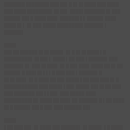
███████ ████████ ███ ██▌█ █▌█▌████ ███ ████
███ ████ ████████▌ █▌██▌ ████▌███████ █▌███
█████▌██▌█ ████ ███▌ ██████▌▌▌ █████▌████
████ █▌▌ █▌███ ████▌█████████ ██████▌▌
██████▌
████
██▌██ ██████ █▌█▌████▌ █▌█ █▌█▌████ ▌█
█████████▌ █▌██▌▌ ████ ▌██ ███ ▌██████▌███
██████▌█▌ ███ █▌███▌ █▌█ ██▌███▌ ████ ██ █▌██
█████▌█ ███▌█▌▌▌▌█ ███ ███ ▌██████▌█
█▌█▌███▌ █▌█ ███▌██ ██▌████▌▌██ ███ ███ █▌█
███████████▌███ ████▌▌██▌ ████▌██▌█▌██ ███
███ ███████ ██▌▌▌██▌ ███ █████ ███▌
█████████▌█▌ ████ ██ ███▌██ ██████▌█ ▌██ ████
█▌█ █████▌██▌█ ██▌ ███ ██████ ██▌
████
▌██ ███ ██▌ █▌████ ██▌██████▌ █▌████▌ ▌█ ████