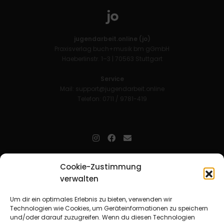
jugendarbeit.online (jo)
Praxisverlag buch+musik bm gGmbH
Haeberlinstr. 1–3 | 70563 Stuttgart
Service
Mail:
support@jugendarbeit.online
Telefon: 0711 / 9781-419
jugendarbeit.online
- kurz jo - ist der Online-Materialpool für
Cookie-Zustimmung
Mitarbeitende in der christlichen Kinder-, Jugend- und jungen
verwalten
Erwachsenenarbeit. Auf
jo
findet man unkompliziert und schnell
zahlreiche praxiserprobte Materialien und gewinnt so Zeit für
Beziehungsarbeit.
Um dir ein optimales Erlebnis zu bieten, verwenden wir
Technologien wie Cookies, um Geräteinformationen zu speichern
und/oder darauf zuzugreifen. Wenn du diesen Technologien
Beteiligte Verbände