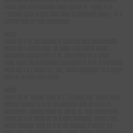
████ ███ ███ ██████ ███▌████▌█▌ ████ █▌█
▌█████ ███▌█ ███ ███ ███▌█ ███████ ███▌▌ █▌█
█████ ███ █▌███ ███████▌
████
████ █▌█ █▌██ █████▌█ ███▌██ ███ ████████▌
████ ██ ▌████ ███▌ █▌███▌ ███ ████ ████
███████ █████ ██▌▌▌█▌ ███ ████ █▌█ ████
███▌███▌██ ████████ ███████ █▌█ █▌█ ███████
███▌██ ▌█ ▌████ █▌▌██▌ ████ ███████ █▌█ ████
███ █▌█▌███ ██▌▌███▌
████
███ ▌█▌█▌ ████▌ ███ █▌▌ ▌█ ███▌██▌ ████ ████
█████ █████ █▌█ █▌██ ██████ ███ █▌█ █▌▌█
███████ ▌█████ ███▌█▌ ██ █▌█▌ ███ ████████
████ █▌█ █▌████ █▌█▌█ ███ ██████▌ ████ ▌██
████ █████▌ ███ █▌█ █▌██ █████▌█ ████▌██
██▌▌██ ▌██ ███████ ██▌▌███▌ ████▌██ ██████