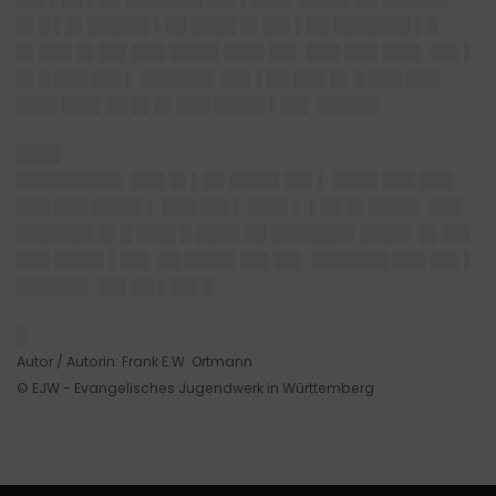
█▌█ ▌█▌█████▌▌██ ████ █▌██▌▌██ ███████ ▌█
█▌███ █▌██▌███ ████▌███▌██▌ ███ ███ ███▌ ██▌▌
█▌█ ███ ██▌▌ ██████▌ ██▌▌██ ███ █▌█ ███ ███
███▌███▌██ █▌█▌███ ████▌▌██▌ █████▌
████
█████████▌ ███ █▌▌██ ████▌██▌▌ ████ ███ ███
███ ███ ████▌▌ ███ ██▌▌ ███▌▌ ▌██ █▌████▌ ███
███████ █▌█ ███▌█ ████ ██ ███████▌████▌ █▌██▌
███ ████▌▌██▌ ██ ████▌██▌██▌ ███████ ███ ██▌▌
██████▌ ██▌██ ▌██▌█
█
Autor / Autorin: Frank E.W. Ortmann
© EJW - Evangelisches Jugendwerk in Württemberg