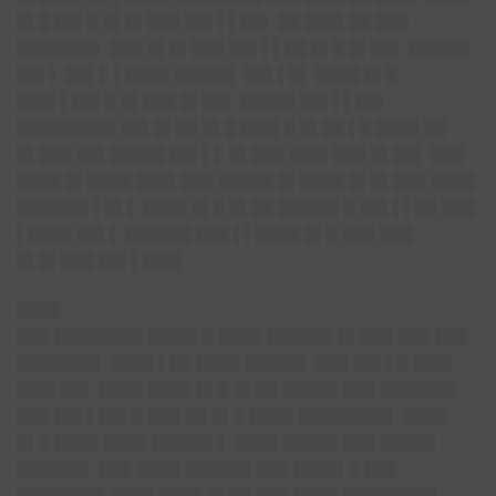
█▌█ ██▌█ █▌█▌███ ██▌▌▌██▌ ██ ███▌██ ███
███████▌ ███ █▌█▌███ ██▌▌▌██ █▌█ █▌██▌ █████▌
██▌▌ ██▌▌ ▌████ █████▌ ██▌▌█▌ ████ █▌█
███▌▌██▌█ █▌███ █▌██▌ █████ ██▌▌▌██▌
█████████ ██▌█▌██ █▌█ ███▌█ █▌██ ▌█ ████ ██
█▌███ ██▌█████ ██▌▌▌ █▌███ ███▌███ █▌██▌ ███
████ █▌████ ███▌███ █████ █▌████ █▌█▌███ ████
██████▌▌█▌▌ ████ █▌█ █▌██ █████▌█ ██▌▌▌██ ███
▌████ ██▌▌ ██████ ███ ▌▌████ █▌█ ███ ███
█▌█▌███ ██▌▌███▌
████
███ ████████ ████▌█ ████ ██████ █▌███ ███ ███
███████▌ ████ ▌██ ████ █████▌ ███ ██▌▌█ ███▌
███▌██▌ ████ ████ █▌█ █▌██ █████ ███ ███████
███ ██▌▌██▌█ ███ ██ █▌█ ████ ████████▌ ████
█▌█ ████ ████ █████▌▌ ████ █████ ███ █████
██████▌ ███ ████ ██████ ███ ████▌█ ███
████████ ████ ████ █▌██ ███ ████ ████████▌