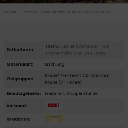
zurück
|
Startseite
Detailansicht "Rudi und nix als Gemüse"
Thema
: Lecker schmecker - die
Enthalten in:
Themenreihe rund ums Essen
Materialart:
Erzählung
Kinder/ Pre-Teens (10-13 Jahre),
Zielgruppen:
Kinder (7-11 Jahre)
Einsatzgebiete:
Freizeiten, Gruppenstunde
Verband:
Redaktion: