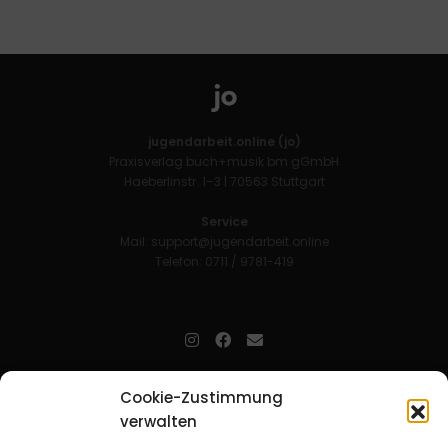
jugendarbeit.online (jo)
Praxisverlag buch+musik bm gGmbH
Haeberlinstr. 1–3 | 70563 Stuttgart
Service
Mail:
support@jugendarbeit.online
Telefon: 0711 / 9781-419
jugendarbeit.online
- kurz jo - ist der Online-Materialpool für
Cookie-Zustimmung
Mitarbeitende in der christlichen Kinder-, Jugend- und jungen
verwalten
Erwachsenenarbeit. Auf
jo
findet man unkompliziert und schnell
zahlreiche praxiserprobte Materialien und gewinnt so Zeit für