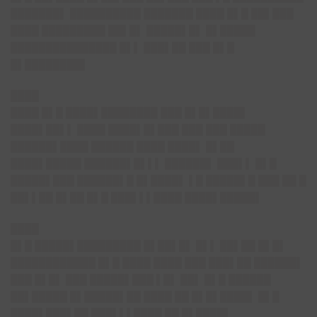
███████▌ ██████████ ███████ ████ █▌█ ██▌███
████ █████████ ██▌█▌ █████▌█▌ █▌█████
███████████████ █▌▌ ███▌██ ███ █▌█
█▌████████▌
████
████ █▌█ ████▌████████ ███ █▌█▌████▌
████▌██▌▌ ████ ████▌█▌███ ███ ███ █████
██████▌████ ██████ ████ ████▌ █▌██
████▌█████ ██████▌█▌▌▌ ██████▌ ███▌▌ █▌█
█████▌███ ██████▌█ █▌████▌ ▌█ █████▌█ ███ ██ █
██▌▌██ █▌██ █▌█ ███▌▌▌████ ████▌█████▌
████
█▌█ █████▌█████████ █▌██▌█▌ █▌▌ ██▌██ █▌█▌
████████████ █▌█ ████ ████ ███ ███▌██ ██████▌
███ █▌█▌ ███ █████▌███ ▌█▌ ██▌ █▌█ ██████
██▌█████ █▌█████▌██ ████ ██ █▌█▌████▌ █▌█
████▌███▌██ ███▌▌▌████ ██ █▌████▌