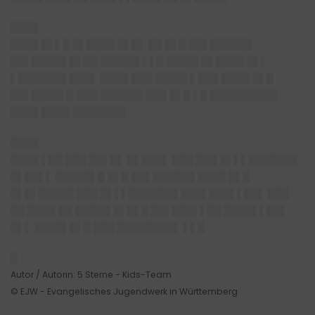
████
████ █▌▌█ █▌████ █▌█▌ ██ █▌█ ██▌██████
██▌█████ █▌██ █████▌▌▌█ ████▌█▌████ █▌▌
▌███████ ███▌ ████ ███ ████▌▌███ ████ █▌█
██▌████▌█ ███ ██████ ███ █▌█ ▌█ █████████▌
████ ████ ███████▌
████
████ ▌██ ███ ██▌█▌ █▌███▌ ███ ███ █▌▌▌███████
█▌██▌▌ █████▌█ █▌█ ██▌██████ ████ █▌█
█▌█▌█████ ███ █▌▌▌███████ ███▌███▌▌██▌ ███
██ ████ ██ █████ █▌█▌█ ██▌███▌▌██ ████▌▌██▌
█▌▌ ████▌█▌█ ███ ████████▌ ▌▌█
█
Autor / Autorin: 5 Sterne - Kids-Team
© EJW - Evangelisches Jugendwerk in Württemberg