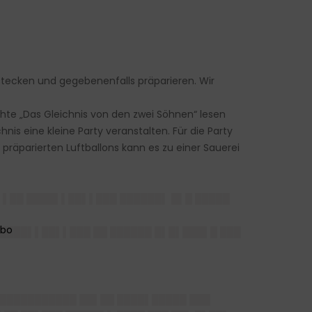
stecken und gegebenenfalls präparieren. Wir
hte „Das Gleichnis von den zwei Söhnen“ lesen
is eine kleine Party veranstalten. Für die Party
präparierten Luftballons kann es zu einer Sauerei
▌▌██ ████▌▌██▌▌███ ██████▌ █▌█ █████
█ ████▌▌██▌▌███ ██ ██████ █▌█▌███▌█ ███
█ ███████████ ██▌██ ████▌█████ ███