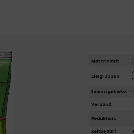
Materialart:
E
K
Zielgruppen:
F
Einsatzgebiete:
F
Verband:
Redaktion:
Zeitbedarf:
4