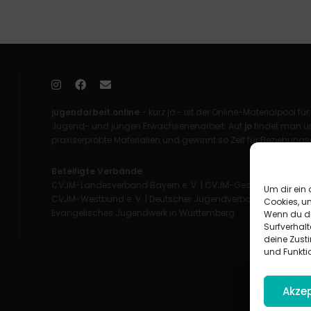
jugendarbeit.online
- kurz jo - ist der Online-Materialpool für
Jugend- und jungen Erwachsenenarbeit. Auf
jo
findet man un
praxiserprobte Materialien und gewinnt so Zeit für Beziehungsa
Beteiligte Verbände
CVJM-Landesverband Bayern e. V.
|
CVJM-Gesamtverband in 
Um dir ein 
CVJM-Westbund e. V.
|
Deutscher Jugendverband „Entschieden 
Cookies, u
Evangelisches Jugendwerk in Württemberg
Wenn du di
Surfverhalt
deine Zust
und Funkti
Akzep
Impress