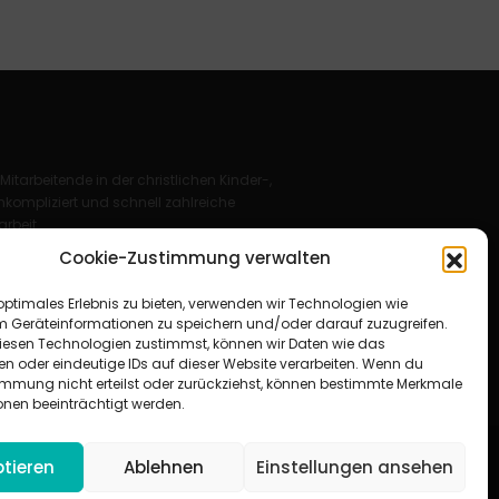
 Mitarbeitende in der christlichen Kinder-,
kompliziert und schnell zahlreiche
rbeit.
Cookie-Zustimmung verwalten
Deutschland e. V.
optimales Erlebnis zu bieten, verwenden wir Technologien wie
für Christus“ e. V.
m Geräteinformationen zu speichern und/oder darauf zuzugreifen.
esen Technologien zustimmst, können wir Daten wie das
en oder eindeutige IDs auf dieser Website verarbeiten. Wenn du
immung nicht erteilst oder zurückziehst, können bestimmte Merkmale
onen beeinträchtigt werden.
tieren
Ablehnen
Einstellungen ansehen
um
|
Datenschutzerklärung
|
AGB
|
Cookie-Richtlinie (EU)