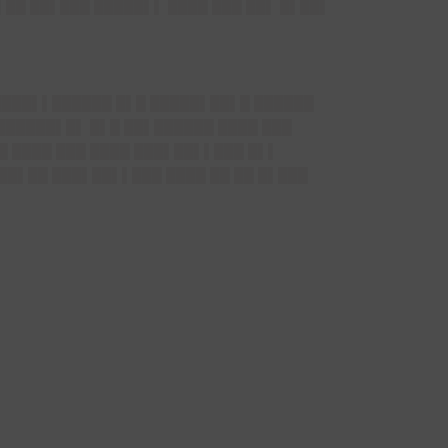
██ ██▌███ █████▌▌ ████ ███ ██▌ █▌██▌
█████▌▌██████ █▌█ █████▌██▌█ ██████
███████▌█▌ █▌█ ██▌██████ ████ ███
█ ████ ███ ████ ███▌██▌▌███ █▌▌
█▌██ ███▌██▌▌███ ████ ██ ██ █▌███