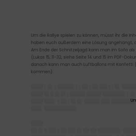
Um die Rallye spielen zu können, müsst ihr die 
haben euch außerdem eine Lösung angehängt, dam
Am Ende der Schnitzeljagd kann man im Sofa als 
(Lukas 15, 11-32, siehe Seite 14 und 15 im PDF-Do
danach kann man auch Luftballons mit Konfetti (L
kommen).
████ ▌█▌ ▌█████▌▌▌██ ▌██ ██▌▌▌█▌ ████
████ █▌█ █▌█▌▌█████ █████ ███████▌▌█▌
████ ███▌ ▌██ ▌█▌█▌ █████ ███ ████████
███▌ ██████████▌
████
██ █▌█ ██▌▌██ ██▌█▌██ ██ ███████▌ ████