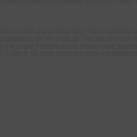
█ ████ █████████ █▌██ ███████ █████████▌▌ ███▌▌ ▌
 ████ █▌█ ████▌█ █▌██ █████▌███▌▌ ████▌█████ ███ 
█ ██████ ██▌ ██▌██▌ █▌███ ██▌▌█ ██ ███ ██ ▌█ ███▌
█ █▌█▌██ ███▌█ ██████▌█▌▌██▌ ████ █▌█ ███▌█ █████
 █▌███▌█▌ ██▌ ████▌▌████ ███▌██▌██ ███ ███████▌█