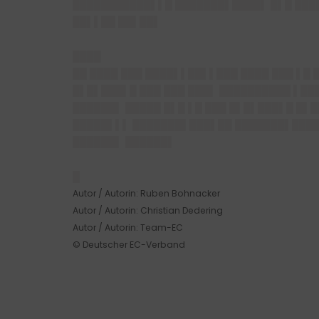
███████████▌▌█ ███████▌████▌ █▌█ ████
██▌▌██ ██▌██▌
████
██ ████ ███ ████▌▌██▌▌███ ████ ███ ▌█
█▌█▌███▌█ ███ ███ ███▌ ██████████ ▌███
██████▌ █████ █▌█ ▌█ ███ █▌█▌███▌█ █▌█
█████▌▌▌ ███████▌███▌██ ███████▌████▌
██████▌ ██████▌
█
Autor / Autorin: Ruben Bohnacker
Autor / Autorin: Christian Dedering
Autor / Autorin: Team-EC
© Deutscher EC-Verband