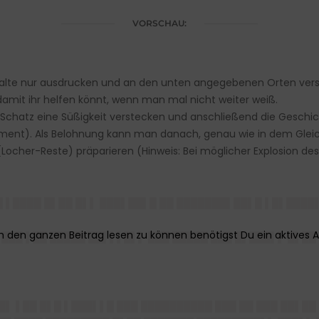
VORSCHAU:
Inhalte nur ausdrucken und an den unten angegebenen Orten ver
it ihr helfen könnt, wenn man mal nicht weiter weiß.
Schatz eine Süßigkeit verstecken und anschließend die Geschic
kument). Als Belohnung kann man danach, genau wie in dem Gleichn
ocher-Reste) präparieren (Hinweis: Bei möglicher Explosion des 
█ ▌████ █▌██ █▌▌ ███▌██▌█ ██ ███████▌██▌█ ▌█▌████
 ███ ▌██ █████ ██▌▌▌█▌▌ ███ █████ ███ █▌███▌▌ █▌█
█▌ ▌██ █▌█ ▌███▌▌█ ███ ██████████ ███ ██ ███ ██▌█