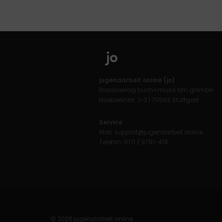
jugendarbeit.online (jo)
Praxisverlag buch+musik bm gGmbH
Haeberlinstr. 1–3 | 70563 Stuttgart
Service
Mail:
support@jugendarbeit.online
Telefon: 0711 / 9781-419
© 2026 jugendarbeit.online