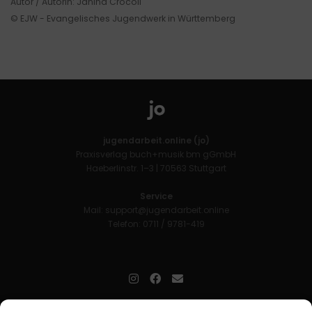
Autor / Autorin: Janina Crocoll
© EJW - Evangelisches Jugendwerk in Württemberg
jugendarbeit.online (jo)
Praxisverlag buch+musik bm gGmbH
Haeberlinstr. 1–3 | 70563 Stuttgart
Service
Mail:
support@jugendarbeit.online
Telefon: 0711 / 9781-419
jugendarbeit.online
- kurz jo - ist der Online-Materialpool für