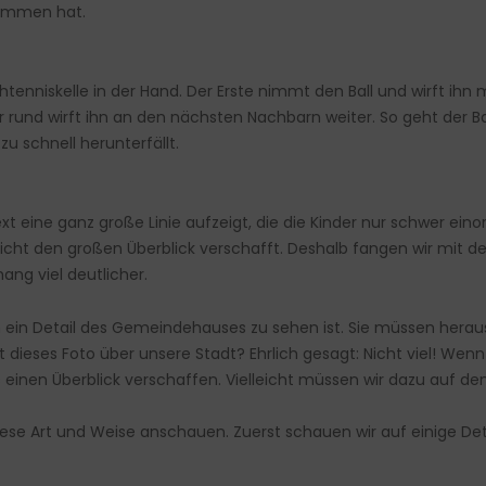
ommen hat.
schtenniskelle in der Hand. Der Erste nimmt den Ball und wirft ih
 rund wirft ihn an den nächsten Nachbarn weiter. So geht der B
u schnell herunterfällt.
xt eine ganz große Linie aufzeigt, die die Kinder nur schwer ei
icht den großen Überblick verschafft. Deshalb fangen wir mit d
ng viel deutlicher.
m ein Detail des Gemeindehauses zu sehen ist. Sie müssen herau
t dieses Foto über unsere Stadt? Ehrlich gesagt: Nicht viel! Wen
ns einen Überblick verschaffen. Vielleicht müssen wir dazu auf d
diese Art und Weise anschauen. Zuerst schauen wir auf einige De