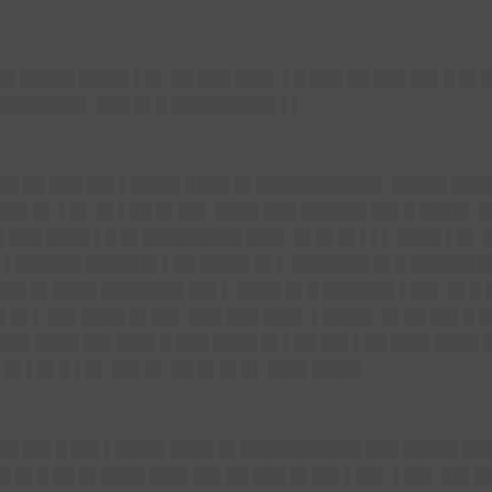
█ █████ ████▌▌█▌ ██ ███ ███▌ ▌█ ███ ██ ███ ██▌█ █
████████▌ ███ █▌█ █████████▌▌▌
██ ██ ███ ██▌▌████▌████ █▌███████████▌ █████ ████
██▌█▌ ▌█▌ █▌▌██ █▌██▌ ████ ███ ██████ ██▌█ ████▌ 
 ███ ████ ▌█ █▌█████████ ███▌ █▌█▌█▌▌▌▌ ████ ▌█▌ 
▌ ▌██████ ██████▌▌██ ████▌█▌▌ ███████ █▌█ ██████
███ █▌████ ███████▌██▌▌ ████ █▌█ ██████▌▌██▌ █▌█ 
▌█▌▌ ██▌████ █▌██▌ ███ ███ ███▌ ▌████▌ █▌██ ██▌█
▌███▌████ ██▌███▌█ ███ ████ █▌▌██ ██▌▌██ ███▌████
 █▌▌█▌█ ▌█▌ ██▌█▌ ██ █▌█▌█▌ ███▌████▌
██ ██▌█ ██▌▌████▌████ █▌███████████ ███ █████ ██
█ █▌█ ██ █▌████ ███▌██▌██ ███ █▌██▌▌██▌ ▌██▌ ██▌█