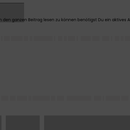
███
▌██ ████ █▌█ ██████▌▌ █▌█ ██▌▌ ███▌██▌ ██▌▌ █▌█ █
 ██▌██ ███▌█ ██████ █▌██▌ ████████▌ ██▌▌█████ ██▌
 ███ ███████