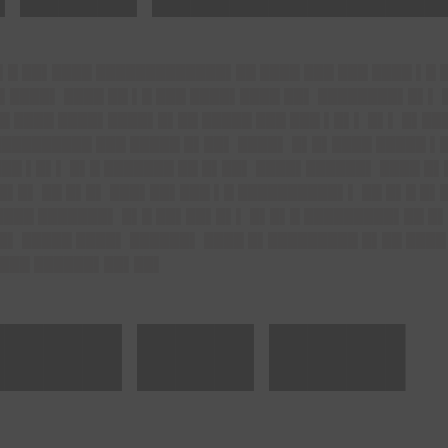
▌█ ██▌████ █████████████▌██ ████ ███ ███ ████ ▌█ 
▌████▌ ████ ██ ▌█ ███ ████▌████ ██▌ ████████▌█▌▌ 
█ ████ ████▌████▌█▌██ █████ ███ ███ ▌█▌▌ █▌▌ █▌█
██████████ ███ █████ █▌██▌ ████▌ █▌█▌████ █████ ▌█
█ ▌█▌▌ █▌█ ███████ ██ █▌██▌ ████▌██████▌ ████ █▌
█▌█▌ ██ █▌█▌ ███▌██▌███ ▌█ ██████████▌▌ ██ █▌█ █▌
████ ███████▌ █▌█ ██▌██▌█▌▌ █▌█▌█ █████████▌██ █▌
█▌ █████ ████▌ ██████▌ ████ █▌█████████ █▌██ ████
 ███ ██████▌██▌██▌
███ ███ ███▌