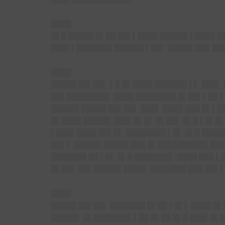
████
█▌█ █████ █▌██ ██▌▌████ █████▌▌████ ██
███▌▌███████ ██████ ▌██▌ █████ ███ ██
████
█████ ██▌██▌
▌█ █▌████ ██████▌▌▌ ███▌ 
██▌████████▌ ████ ████████ █▌██▌▌██ ▌
█████▌█████ ██▌██▌ ███▌ ████ ███ █▌▌██
█▌████ █████▌███▌█▌█▌ █▌██▌ █▌█ ▌█▌█
▌███▌████ ██▌█▌ ████████ ▌█▌ █▌█ ████
██▌▌ █████▌█████ ███ █▌██████████ ███
███████ ██ ▌█▌ █▌█ ███████▌ ████ ███ 
█▌██▌ ██▌█████▌████▌ ███████ ███ ██▌▌
████
█████ ██▌██▌
███████ █▌██ ▌█▌▌ ████ █▌
█████▌ █▌███████▌▌██ █▌██ █▌█ ███▌█▌█