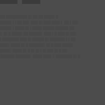
███ █████████ █▌██ ██ ████▌█
█████▌▌▌██ ██▌ ███ █▌███ ███▌▌ ██ ▌██▌
██████▌▌████ █▌▌████ █████ █████▌██
▌ █▌█ ████▌██ █████▌ ███ ▌█ ███ █▌██▌
█ ███████ ███ █▌█████ █▌██████▌▌▌██
████▌ ████ █▌█ ██████▌ █▌█ ███ ████▌
████▌ ████ █▌█ █▌█▌▌█▌██▌█▌█ ██
 ██████ ██████▌ ████ ███▌▌ ███████ █▌█