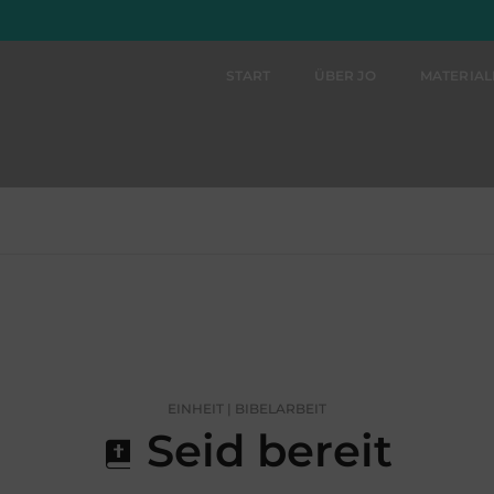
START
ÜBER JO
MATERIA
EINHEIT | BIBELARBEIT
Seid bereit