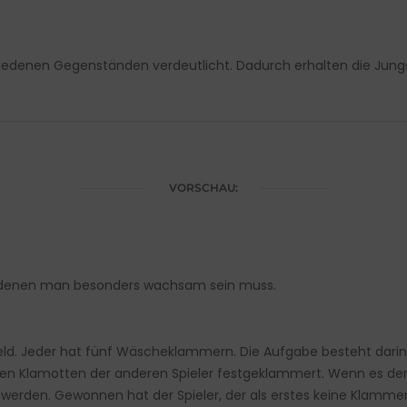
hiedenen Gegenständen verdeutlicht. Dadurch erhalten die Jungsch
VORSCHAU:
ei denen man besonders wachsam sein muss.
lfeld. Jeder hat fünf Wäscheklammern. Die Aufgabe besteht dari
n Klamotten der anderen Spieler festgeklammert. Wenn es der 
en. Gewonnen hat der Spieler, der als erstes keine Klammern 