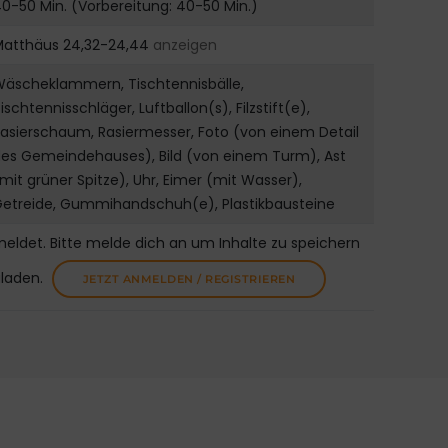
0-50 Min. (Vorbereitung: 40-50 Min.)
Matthäus 24,32-24,44
anzeigen
Wäscheklammern, Tischtennisbälle,
ischtennisschläger, Luftballon(s), Filzstift(e),
asierschaum, Rasiermesser, Foto (von einem Detail
es Gemeindehauses), Bild (von einem Turm), Ast
mit grüner Spitze), Uhr, Eimer (mit Wasser),
Getreide, Gummihandschuh(e), Plastikbausteine
meldet. Bitte melde dich an um Inhalte zu speichern
uladen.
JETZT ANMELDEN / REGISTRIEREN