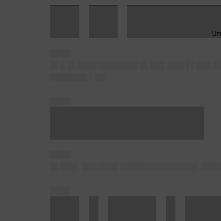
█▌█▌████
████
█▌█ █▌████ ████████ █▌███ ███▌▌▌███ █▌
███████▌▌██▌
████
████████
████
█▌███▌ ███ ████ ███████████████▌ ████
████
█▌▌██▌▌██