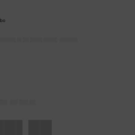
██████ █▌██ ████ ████▌ ██████
██▌ ██▌███ ██
██▌██