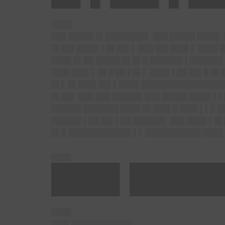
████
███ █████ █▌████████▌ ███ █████ ████▌ 
█▌██▌████▌▌█▌██▌▌ ███ ██▌███▌▌ ████ █
████ █▌██ █████ █▌█▌█ ██████▌▌██████▌
███▌███▌▌ █▌█ ██ ▌█▌▌ ████ ▌██ ██▌█ █▌
█▌▌ █▌███▌██▌▌████ ██████████████████
█▌██▌ ███ ███ ██████ ███ █████ ████▌▌▌
██████ ███████ ████ █▌███▌█ ███▌▌▌█ █
██████ ▌██ ██▌▌██ ██████▌ ███ ████ ▌█▌
█▌█ ████████████▌▌▌ ███████████ ████
████
███▌█████
████
███▌████████████