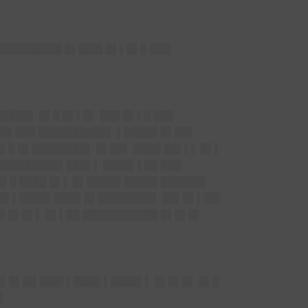
▌██████████ █▌███▌█▌▌█▌█ ███
████▌ █▌█ █▌▌█▌ ███ █▌▌█ ███
███ ███ ██████████▌ ▌█████ █▌██▌
█▌█ █▌████████▌ █▌██▌ ████ ██▌▌▌ █▌▌
██████████▌███▌▌ ████▌▌██ ███
█▌█ ████ █▌▌ █▌█████ █████ ██████▌
 ██▌▌████▌████ █▌████████▌ ██▌█▌▌██▌
 █▌█▌█▌▌ █▌▌██ ███████████ █▌█▌█▌
█▌█▌██ ███▌▌████ ▌████▌▌ █▌█▌█▌ █▌█
█