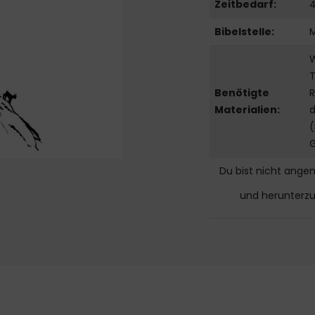
Zeitbedarf:
4
Bibelstelle:
T
Benötigte
R
Materialien:
d
(
Du bist nicht ange
und herunterz