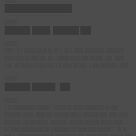
████
█████████████
████
█████ ███▌█████ ██
████
██▌▌█ ▌████ █▌█ █▌█▌▌ █▌▌ ███ ██████▌██████
███ ███ █▌██▌█▌ █▌▌████ ███▌██ ████▌██▌ ███
▌█▌ █▌███▌▌▌██ ██▌▌█ ███ █▌██▌ ▌██ █████ ▌███
████
█████ ████▌ ██
████
▌█ ████████ ████ ▌████ █▌███▌██████ █▌██▌
█████▌███▌ ███ ██ █████ ██▌▌ █████ ██▌██▌ ███
█████▌██ ██ ███▌ █████▌█████ ████▌████ ███
█▌███ ███████▌█▌▌█████ ██ ███ ██▌████▌▌ █▌█