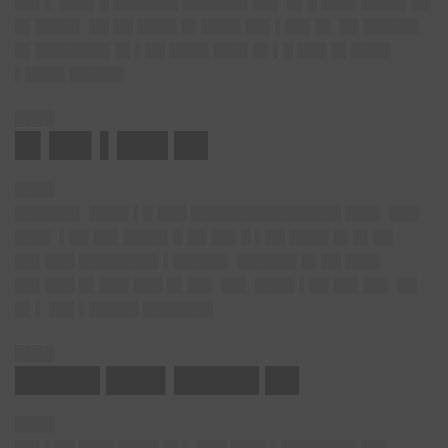
██▌▌ ███▌█ ██████▌██████▌██▌ █▌█ ███▌████▌██
█▌████▌ ██ ██ ████ █▌████ ██▌▌██▌█▌ ██ █████▌
█▌███████▌█▌▌██ ████ ███▌█▌▌█ ███ █▌████
▌████ █████▌
████
█▌██▌▌███ ██
████
██████▌ ████ ▌█ ███ ███████████████ ███▌ ███
███▌ ▌██ ██▌████▌█ ██ ██▌█ ▌██ ████ █▌█▌██
██▌███ ████████ ▌█████▌ ██████ █▌██ ███▌
██▌███ █▌███ ███ █▌██▌ ██▌ ████ ▌██ ██▌██▌ ██
█▌▌ ██▌▌█████ ███████
████
█████ ███▌█████ ██
████