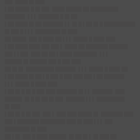
██▌ ████ █▌███
▌██ ████▌█ █▌██▌ ████ █████ ██ █████████
██████▌ ▌▌▌ ██████▌█ █▌██
▌██ ████ █▌██ ██████▌▌▌ █▌█ ▌██ █▌█ ██████████
█▌██▌█ ▌▌▌ ████████ █▌███
██ ████▌ ██▌█ ███▌██ ▌▌▌ ████▌█ ███▌███
▌██ ████ ███▌██▌██▌▌ ████ ██ ███████ ██████
██▌▌▌██▌ ███ ██ ██ ▌████ ███████▌ ▌▌▌
█████▌█▌█████▌██▌█ ██▌███
██ █▌█▌ █████████ ██████▌ ▌▌▌ ████▌█ ███▌██
▌██ ████ █▌██ ▌█ ██▌█ ██▌███ ██▌▌██ ██████▌
▌▌▌ ████▌█ ███▌███
▌██ █▌█ █▌█ ██▌███ ██████▌█▌▌▌ ██████▌ ███
█████▌ █▌█ █▌██ █▌██▌ ██████ ▌▌▌ █████████
█▌███
▌██ █▌█ █▌██▌ ██▌▌ ███ ███ ████▌█▌ ███████ ███
██▌▌███████ ████████ ███ █▌███ ▌▌▌ ██▌
████████ █▌███
██ ▌█▌ ██▌█ ███▌█████▌ █▌██ █▌▌ █▌███ ██