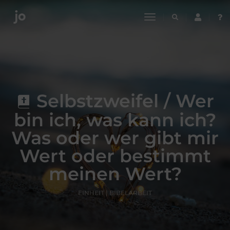
toggle
navigation
Selbstzweifel / Wer
bin ich, was kann ich?
Was oder wer gibt mir
Wert oder bestimmt
meinen Wert?
EINHEIT | BIBELARBEIT