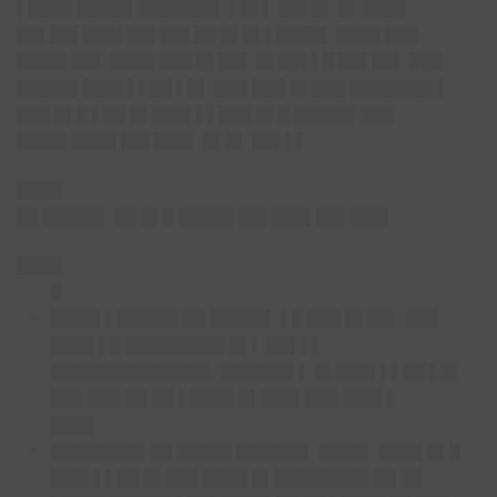
▌████ █████ ███████▌ ▌█▌▌ ██▌█▌ █▌████
██▌██▌███▌██▌██▌██ █▌█▌▌████▌ ████ ███
████▌██▌ ████ ███ █▌██▌ █▌██▌▌█ ██▌██▌ ███
█████▌███▌▌▌██ ▌█▌ ███ ███ █▌███ ███████▌▌
███ █▌█ ▌██ █▌███▌▌▌███ █▌█ █████▌███
████▌████ ██▌███▌ █▌█▌ ██▌▌▌
████
██ █████▌ ██ █▌█ █████ ██▌███▌██▌███▌
████
█
████▌▌█████▌██ █████▌ ▌█ ███ █▌██▌ ███
████ ▌█ █████████ █▌▌ ██▌▌▌
██████████████▌ ██████▌▌ █▌███▌▌▌██ ▌█▌
███ ███ ██ ██ ▌████ █▌███▌███ ███▌▌
████
████████▌██ █████ ██████▌ ████▌ ████ █▌█
███▌▌▌██ █▌███ ████ █▌████████▌██ ██