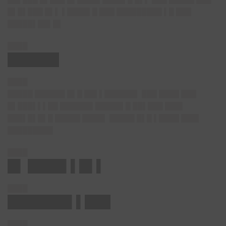
█▌█▌███ █▌▌ ▌████▌█ ███ █████████ ▌█ ███
█████▌██▌█▌
████
██████
████
█████ ██████ █▌█ ██▌▌██████▌ ███ ████ ███
█▌███▌▌▌██ ██████▌█████▌█ ██▌███ ███▌
███▌█▌█▌█ █████ ████▌ █████ █▌█ ▌████ ███▌
█████████
████
█▌ ████▌▌█▌▌
████
███████▌▌███
████