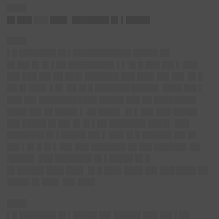
████
█▌███
███
███▌ ███████▌█▌▌█████
████
▌█ ███████▌█▌▌████████████ █████ ██
█▌██▌█▌█▌▌██ █████████▌▌▌ █▌█ ███ ██▌▌ ███
██▌███ ██▌██ ███▌███████ ███ ███▌██▌██▌ █▌█
██ █▌███▌ ▌█▌ ██ █▌█ ███████ █████▌ ████ ██▌▌
███ ██▌████████████ █████ ███ ██ ████████▌
████ ██▌██ ████▌▌ ██ ████▌ █▌▌ ██▌███ █████
██▌█████ █▌██▌█▌█▌▌██ ███████▌████▌ ███
███████▌█▌▌█████ ██▌▌ ███ █▌█ ██████ ██▌█▌
██▌▌█▌█ █▌▌ ██▌███ ███████ ██ ██▌██████▌ ██
█████▌ ███ ███████▌█▌▌█████ █▌█
█▌█████▌███▌███▌ █▌█ ███▌████ ██▌███ ████ ██
████▌█▌███▌ ██▌███▌
████
▌█ ███████▌█▌▌█████ ██▌█████▌███ ██▌▌██