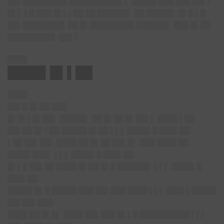
██▌█████████ ██████████▌▌ █████ ███ ███ ██▌▌
█▌▌ ▌█ ███ █▌▌▌██ ██ ██████▌ ██ █████▌ █▌█ ▌█
██▌████████▌██ █▌█████████ ██████▌ ███ █▌██
█████████▌ ██▌▌
████
████▌█▌▌██
████
██▌█ █▌██ ███
█▌█▌▌█▌██▌ █████▌ ██ █▌██ █▌██▌▌ ████ ▌██
██▌██ █▌▌██ █████ █▌██ ▌▌▌ ████▌█ ███▌██
▌██ ██▌██▌ ████ ██ █▌██ ██▌█▌ ███ ████ ██
████▌███▌ ▌▌▌ ████▌█ ███▌██
█▌▌█ ██▌██ ████ █▌██ █▌█ ██████▌ ▌▌▌ ████▌█
███▌██
█████ █▌█ █████ ███ ██▌███ ████ ▌▌▌ ███▌▌█████
██▌██▌███
████ ██ █▌█▌ ████ ██▌███ █▌▌█ ██████████ ▌▌▌