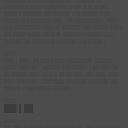
▌█████▌▌█ ██████ █████ ███ █▌██ ██▌██
████████▌██ ██ ████████▌█ ██▌ █▌█ ██ ███
████▌█ ██████▌ ███ ██ ███▌▌▌█ █████▌▌▌██▌▌
█████▌█▌█ ███████ ███▌▌▌█ ██████████▌ ███▌
███ █████████ ████▌█▌ ██████▌ ███ █████▌█ ███
██▌████▌████▌██▌█▌█▌ ████ █████████ ████
█▌████ ██▌ █▌████ █▌▌█ ████ ▌█ █▌█ ███▌▌
████
███▌▌███▌▌██ ███▌█ ███ █████████▌ ██████
████ ▌████ █▌▌ ██████▌█ ███████▌ ▌██ ██▌▌▌█▌
██ █████▌ ██▌▌ ██ █▌█ ██ ██▌███ ███▌ ███▌████
██▌▌ ████▌██ ▌████ ████ ██ ████▌ ███ ███▌ ▌█▌
████ █▌█ ███ █████▌██▌███
████
██▌▌██
████
██▌███ █▌███ █▌████▌████▌█ █▌▌ ███ █████ ███