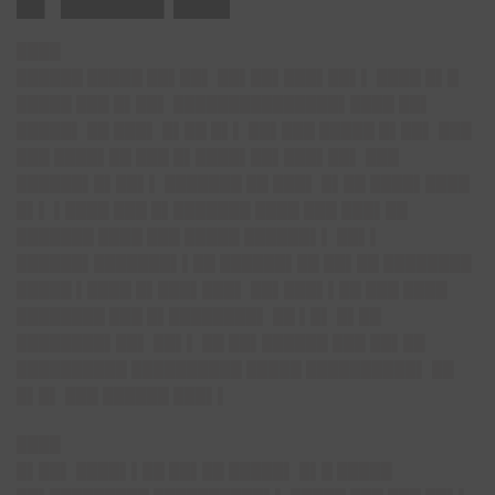
█▌ █████▌███
████
██████ █████ ██▌██▌ ██▌██▌███▌██▌▌ ████ █▌█
█████ ███ █▌██▌ ███████████████▌████ ██▌
█████▌ ██ ███▌ █▌██ █▌▌ ██▌███ █████ █▌██▌ ███
███ ████▌██ ███ █▌████▌██▌███▌██▌ ███
██████▌█▌██▌▌ ███████ ██ ███▌ █▌██ ████▌████
█▌▌ ▌████ ███ █▌███████ ████ ███ ███▌██
███████ ████ ███ █████ ██████▌▌ ██▌▌
██████▌███████▌▌██ ██████▌██ ██▌██ ████████
█████ ▌████ █▌███▌███▌ ██▌███▌▌██ ███ ████
████████ ███ █▌████████▌ ██ ▌█▌ █▌██
████████▌██▌ ██▌▌ ██ ██▌██████ ███ ██▌██
██████████ ██████████ █████ ██████████▌ ██
█▌█▌ ███ ██████ ███▌▌
████
█▌██▌ ████▌▌██ ██▌██ █████▌ █▌█ █████