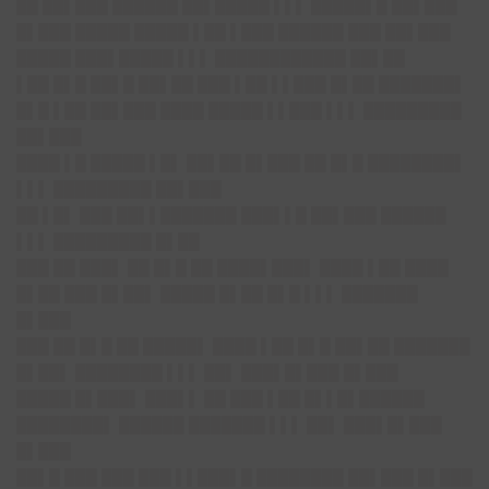
██ ██▌███ ██████ ██▌█████ ▌▌▌ █████▌█ ██▌███
█▌███ █████ █████ ▌██ ▌███ ██████ ███ ██▌███
█████ ███▌█████ ▌▌▌ ████████████ ██▌██
▌██ █▌█ ██▌█ ██▌██ ███ ▌██ ▌▌███ █▌██ ███████▌
█▌█ ▌██ ██▌███ ████ █████ ▌▌███ ▌▌▌ █████████
██▌███
████ ▌█ █████ ▌█▌ ██▌██ █▌███ ██ █▌█ ████████▌
▌▌▌ █████████ ██▌███
██ ▌█▌ ███ ██▌▌███████ ███▌▌█ ██▌███ ██████
▌▌▌ █████████ █▌██
███ ██ ███▌ ██ █▌█ ██ ████▌███▌ ████ ▌██ ████
█▌██ ███ █▌██▌ █████ █▌██ █▌█ ▌▌▌ ███████
█▌███
███ ██ █▌█ ██ █████▌ ████ ▌██ █▌█ ██▌██ ███████
█▌██▌ ████████ ▌▌▌ ██▌ ███▌█▌███ █▌███
█████ █▌███▌ ███▌▌ ██ ███ ▌██ █▌▌█▌██████
████████▌ ██████ ███████ ▌▌▌ ██▌ ███▌█▌███
█▌███
██▌█ ███ ███ ███ ▌▌███▌█ ████████ ██▌███ █▌███