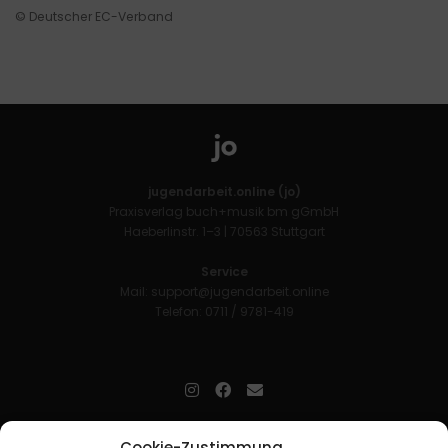
© Deutscher EC-Verband
jugendarbeit.online (jo)
Praxisverlag buch+musik bm gGmbH
Haeberlinstr. 1–3 | 70563 Stuttgart
Service
Mail:
support@jugendarbeit.online
Telefon: 0711 / 9781-419
jugendarbeit.online
- kurz jo - ist der Online-Materialpool für
Cookie-Zustimmung