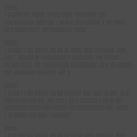
████
▌█ ███▌██ ████▌██ ██ ███▌ ██ █████ ██
██▌██████▌ ███ ██▌▌█▌█▌▌ ███ ████▌ ▌██ ████
█▌█ ████ ███ ▌██ ███████▌████
████
▌█ ███▌▌██ ████▌██ ██ █▌███▌ ███ ██████▌ ███
██▌▌ █████ █▌████████▌▌ ███ ███▌ ██ █████
█▌███ █▌█▌ ██ █████████ ████████▌ █▌█ ██ █████
██▌███████ ██████▌██▌█
████
▌█ ██▌▌▌██ ████▌██ ██ █████▌██▌ ███ █▌██▌ █▌█
███ █▌██ ██▌██▌██▌██▌▌ █▌█ ██████ ▌██ █▌██
███████▌████ ███ ████ ▌██ █████████ ██▌ ████
▌█▌████▌██▌███ ▌██████
████
▌█ █▌██▌██ ████▌██ ██ █▌██ █▌███▌█████▌ ███