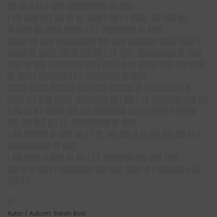
██ █▌█ ▌▌▌ ██▌ ████████ █▌███
▌██ ███ █▌▌██ █▌█▌ ███ ▌██ ▌▌███▌ ██ ██▌██
█▌███ ██ ███▌████ ▌▌▌ ███████ █▌███
████ ██ ███ ████████ ██▌███ ██████ ███▌███▌▌
████ █▌███▌ ██ █▌██ ██ ▌▌▌ ██▌ ████████ █▌███
███ █▌██▌█ ████ █▌██ ▌███▌█ █▌████ ███ ██▌███
█▌███ ▌██████ ▌▌▌ ███████ █▌███
████ ████ █████ ███ ▌██ █████ █▌█ ██████▌█
███▌█ ▌█ █▌███▌ ██████▌█▌▌██ ▌▌▌ ██████ ██▌██
▌██ █▌█ ▌████ ██▌██ ███████ ███ █████ ▌████
██▌██ ██▌█ ▌▌▌ ████████ █▌███
▌██ █████ █▌██▌ █▌▌▌█▌ ██ ██▌█ █▌██ ██▌██ ▌▌▌
█████████ █▌███
▌██ ███▌█ ███ █▌██ ▌▌▌ ██████ ██▌██▌███
██▌█ █▌██ ▌▌███████ ██▌██▌ ███ █▌▌█████▌▌██
██▌▌▌
█
Autor / Autorin: Sarah Bolz