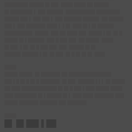
████████ █████ █▌██▌ ████ ████ ██ █████
█▌███████▌▌ ██▌█████▌ ██████████ ████████
█████ ██▌▌ ██▌██▌▌ ██▌██████ █████▌ ██ █████
██▌▌ ██▌██████▌███▌▌ ▌█▌ ███ █▌▌█▌█████▌
█████████▌ ████▌ ██▌██ ███▌██▌ ████▌▌█▌ █▌█
████▌█▌▌█████▌ ██▌█ ██▌██▌ ██ ████▌ ████
█▌██▌ ▌█▌ █▌█ ██▌██▌ ██▌ █████ █▌█▌
█████▌█████▌▌█▌ █▌██▌ █▌█ █▌█▌█▌ ███▌
████
████▌████▌ █▌██████▌██ ██████████████▌
██▌▌█ █▌█ █▌█ ██████▌ █▌██▌ █████▌▌▌▌ █▌████▌
██ ███ ████████████ █▌█▌█ ██▌▌███ ████▌████
███ ███████▌█▌▌█████ █▌▌ ███ ███▌██████▌███
████▌██████▌██████ ██▌██████▌
████
█▌ █▌██▌▌██