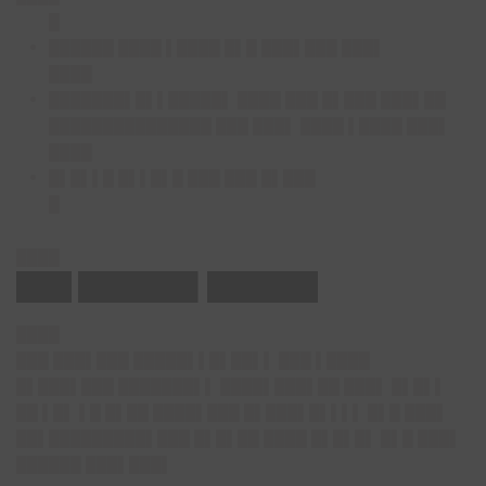
█
██████ ████ ▌████ █▌█ ███▌███ ███▌
████
███████▌█▌▌█████▌ ████ ███ █▌███ ███▌██
███████████████ ███ ███▌ ████ ▌████ ███▌
████
█▌█▌▌█ █▌▌█▌█ ███ ███ █▌███
█
████
███ ██████▌██████
████
███ ███▌███ █████▌▌█▌██▌▌ ███ ▌████
█▌███▌███ ███████▌▌ ████▌███▌██ ███▌ █▌█▌▌
██ ▌█▌ ▌█ █▌██ ████▌███ █▌███▌█▌▌▌▌ █▌█ ███▌
██▌█████████▌███ █▌█▌██ ████ █▌█▌█▌ █▌█ ███▌
██████ ███▌███▌