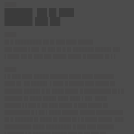
████
█████▌ ██ █▌███
█████▌██▌██
████
█▌█ █████████ ██ █▌███ ███▌█████
██▌████▌▌██▌ █▌██▌█▌█ █▌███████ █████▌██▌
▌████ ██ █▌███ ██▌████▌████▌█ █████▌█▌▌▌
████
▌█ ███ ███▌█████ ██████ ████ ███▌██████▌
███▌█▌ ██ █████▌ ▌███▌█ █████ ███ ████▌█▌
██████ █████▌█ █▌████ ████▌█ █████████ █▌▌█
██████ █▌████ ████▌███▌███▌▌██▌ ████
█████▌▌▌██▌█ ██ ███ ████▌█ ███ ████▌█▌
████████▌█ ▌██ ▌████ █████▌█████ █████████
█▌█ ██████ █▌████ █▌████ █▌▌█ ████ ████▌ ███
█████████ ████ ████████▌█ ███ ███ █████▌