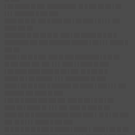
▌██ █████ █▌██▌ █████████▌ █▌█ ██▌██ ██ ▌██
▌▌▌ ██████▌█ ██▌███
████ ██ █▌█▌ ██▌█ ███▌██▌▌██ ███▌▌█ ▌▌▌ ██▌
████ ██▌██
███████ █▌██ ██ █▌█▌ ███ ▌██ █████ █▌█ █▌█
████████ ██▌███ ███████ █████▌▌██ ▌▌▌ ████▌█
██▌██
████ ▌██ █▌█ ██▌ ███ █▌███ ████████ ▌█ █▌██
█▌██▌███▌██▌ ██▌ ▌▌▌ ███▌▌▌████ █▌███
▌██ ████ ████ ████ █▌██ ▌██▌ █▌█ ██ █▌█
████▌█▌▌██ █████▌ ▌▌▌ ████████ █▌███
████ ▌██ █▌█ ██▌█ ██████▌██ ████▌▌███ ▌▌▌ ██▌
██████▌██▌████ █▌███
▌██ █▌█ ████ ███ ██▌██▌ ███ █▌██ ▌█ █▌▌██
███▌██ ▌████▌█▌ ▌▌▌ ██▌ ███▌█▌███ █▌██
████ ██ █▌█ ███████████ ████ ███▌▌ █▌█ ▌██ ███
██▌ █▌█ ▌▌▌ ████▌█ ██▌███
█▌█ █▌█ █▌█▌█ ██▌█ █████ ▌████▌▌ ████ ▌██ █▌██