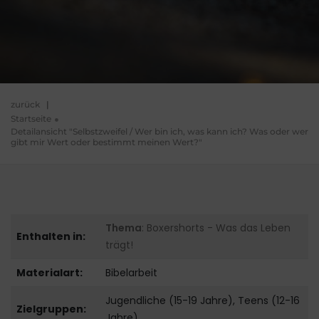
zurück
|
Startseite
Detailansicht "Selbstzweifel / Wer bin ich, was kann ich? Was oder wer
gibt mir Wert oder bestimmt meinen Wert?"
Thema
: Boxershorts - Was das Leben
Enthalten in:
trägt!
Materialart:
Bibelarbeit
Jugendliche (15-19 Jahre), Teens (12-16
Zielgruppen:
Jahre)