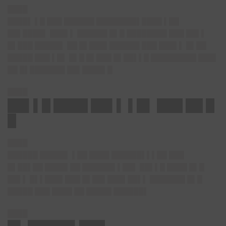
████
████▌ ▌█ ███ ██████ ████████▌████ ▌██
██▌████▌ ███▌▌ ██████ █▌█ ████████ ███ ██▌▌
█▌███ █████▌ ██ █▌███▌██████ ███ ███▌▌ █▌██
█████ ███ ▌█▌ █▌█ █▌███ █▌██▌▌█ █████████ ███▌
██ █▌███████ ██▌████▌█
████
██▌▌█ ████ ██▌▌ ▌█▌ ███ ██ █
█
████
██████ █████▌ ▌██ ████ ██████▌▌▌██ ███
█▌██▌██ ████▌██ ██████▌▌██▌ ██▌▌█ ████ █▌█
██▌▌ █▌▌███▌███ █▌██▌███▌██▌▌ ███████ █▌█
█████ ███ ████ ██ █████ ██████▌
████