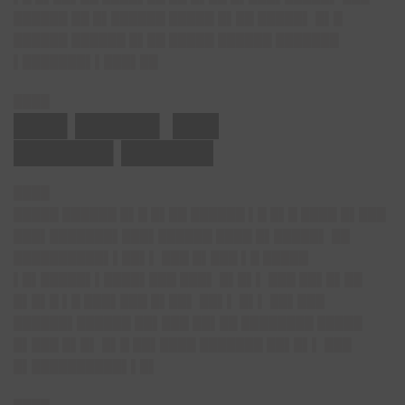
██████ ██ █▌██████ █████ █▌██ █████▌ █▌█
██████ ██████ █▌██ █████ ██████ ███████
▌███████▌▌███▌██
████
███▌█████▌ ███
██████▌██████
████
█████ ██████ █▌█ █▌██ ██████ ▌█ █▌█ ████ █▌███
███▌███████▌███▌██████ ████ █▌█████▌ ██
██████████▌▌██▌▌ ███ █▌███ ▌█ █████
▌█▌█████▌▌████▌███ ███▌ █▌█▌▌ ███ ██▌█▌██
█▌█▌█ ▌█ ███▌███ █▌██▌ ██▌▌ █▌▌ ██▌███
██████▌██████ ██▌███ ██▌██ ████████ █████
█▌███ █▌█▌ █▌█ ██▌████ ███████ ██▌█▌▌ ███
█▌██████████▌▌█▌