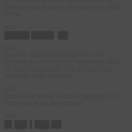
██▌▌██ ███▌████ █▌▌ ███ ███▌▌███████▌██▌
████████ ████ █▌███▌█▌ ███ ████▌ ██▌▌ █████
█▌███
████
█████ ████▌ ██
████
█████▌█▌ █████████████ ███▌ ███▌ ███
███████▌█▌▌█████ ████ ██▌ ████ █████▌ ████
██▌ ███ █▌███ ██▌███▌▌█▌ █▌█ █▌██▌▌██▌██
████████ ▌█ ███▌███ ███▌▌
████
█████▌█▌▌██ █████▌ ▌█████▌▌ ███████▌▌██ ▌█
████▌ ██ █▌██ ██▌███▌ ██████▌
████
█▌██▌▌███ ██