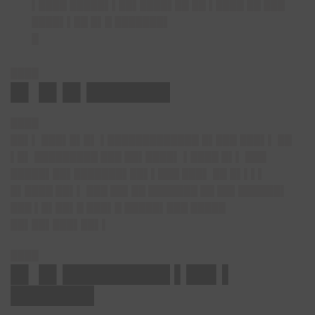
▌████ █████▌▌██▌████▌██ ██ ▌████ ██ ███
████▌▌██ █▌█ ███████▌
█
████
█▌ █▌█▌███████
████
██▌▌ ███▌█▌█▌ ▌█████████████ █▌███ ███▌▌ ██
▌█▌ █████████ ███ ██▌████▌ ▌████ █▌▌ ███
█████▌██▌███████▌██▌▌███ ███▌ ██ █▌▌▌▌
█▌████ ██▌▌ ███ ██▌██ ███████ ██ ██▌██████▌
███ ▌█▌██▌█ ███▌█ █████▌███ █████
██▌██▌███▌██▌▌
████
█▌ █▌█████████ ▌██▌▌
███████