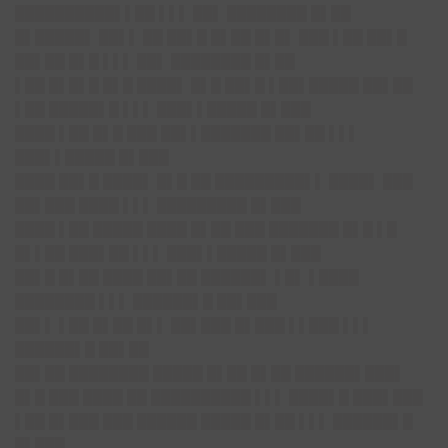
██████████▌▌██ ▌▌▌ ██▌ ████████ █▌██
█▌█████▌ ██▌▌ ██ ██▌█ █▌██ █▌█▌ ███ ▌██ ██▌█
██▌██ █▌█ ▌▌▌ ██▌ ████████ █▌██
▌██ █▌█▌█ █▌█ ████▌ █▌█ ██▌█ ▌██▌█████ ██▌██
▌██ █████▌█ ▌▌▌ ███▌▌█████ █▌███
████ ▌██ █▌█ ███ ██▌▌███████ ██▌██ ▌▌▌
███▌▌█████ █▌███
████ ██▌█ ████▌ █▌█ ██ █████████▌▌ ████▌ ███
██▌███ ████ ▌▌▌ █████████ █▌███
████ ▌██ █████ ████ █▌██ ███ ███████ █▌█ ▌█
█▌▌██ ███▌██ ▌▌▌ ███▌▌█████ █▌███
██▌█ █▌██ ████ ██▌██ ██████▌ ▌█▌ ▌████
████████ ▌▌▌ ██████▌█ ██▌███
██▌▌ ▌██ █▌██ █▌▌ ██▌███ █▌███ ▌▌███ ▌▌▌
██████▌█ ██▌██
██▌██ ████████ █████ █▌██ █▌██ ██████▌███▌
█▌█ ███ ████ ██ ██████████ ▌▌▌ ████▌█ ███▌███
▌██ █▌███ ███ ██████ █████ █▌██ ▌▌▌ ██████▌█
█▌███