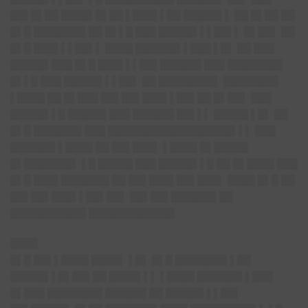
██▌█▌██ ████▌█▌██ ▌███▌▌██ █████▌▌ ██ █▌██ ██
█▌█ ███████▌██ █▌▌█ ███ █████▌▌▌██▌▌ █▌██▌ ██
█▌█ ███▌▌▌██▌▌ ████ ██████▌▌███ ▌█▌ ██ ███
█████▌███ █▌█ ███▌▌▌██▌██████ ███ ████████
█▌▌█ ███ █████▌▌▌██▌ ██ ████████▌ ████████
▌████ ██ █▌███ ██▌██▌███▌▌██▌██ █▌██▌ ███
█████▌▌█ █████▌███ ██████ ██▌▌▌ █████ ▌█▌ ██
█▌█ ███████ ███ ██████████████████▌▌▌ ███
██████▌▌████ ██ ██▌███▌ ▌████ █▌█████
█▌███████▌ ▌█ █████ ███ █████▌▌█ ██ █▌████ ███
█▌█ ███▌███████ ██ ██▌███▌██▌███▌ ████ █▌█ ██
██▌██▌███▌▌██▌██▌ ██▌██▌██████▌██
███████████ ████████████▌
████
█▌█ ██▌▌████ ████▌ ▌█▌ █▌█ ███████▌▌██
█████▌▌█▌██▌██ ████▌▌▌ ▌████ ██████▌▌███
█▌███ ████████ ██████ ██ █████▌▌▌██▌