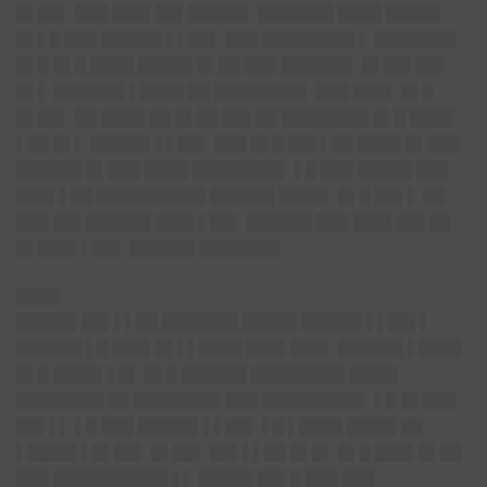
█▌██▌ ███ ███▌██▌█████▌ ███████ ████ █████
█▌▌█ ███ █████▌▌▌██▌ ███ ████████▌▌ ███████▌
█▌█ █▌█ ████ █████ █▌██ ███ ██████▌ █▌██▌██▌
█▌▌ ██████▌▌████ ██ ████████▌ ███ ███▌ █▌█
█▌██▌ ██ ████ ██ █▌██ ██▌██ ████████ █▌█ ████
▌██ █▌▌ █████▌▌▌██▌ ███ █▌█ ██▌▌██ ████ █▌███
██████ █▌███ ████ ████████▌ ▌█ ███ █████ ███
███▌▌██ ██████████ ██████ ████▌ █▌█ ██▌▌ ██
███ ██▌██████ ███▌▌██▌ ██████ ███ ███▌██▌██
█▌███▌▌██▌ ██████ ███████▌
████
█████▌██▌▌▌██ ███████ █████ █████▌▌▌██▌▌
██████ ▌█ ███▌█▌▌▌████ ███▌███▌ ██████ ▌████
█▌█ ████▌▌█▌ █▌█ ██████ ████████▌████▌
████████ ██ ████████ ███ █████████▌ ▌█ █▌███
██▌▌▌ ▌█ ███ █████▌▌▌██▌ ▌█ ▌████ ████▌██
▌████▌▌█▌██▌ █▌██▌ ██▌▌▌██ █▌█▌ █▌█ ███▌█▌██
███ ██████████▌▌▌ █████ ██▌█ ███ ███