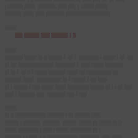
▌█████ ███▌ ██████ ███ ██▌▌ ████ ████
█████▌███▌███ ██████ ██████████████▌
████
██▌█████ ███ █████▌▌█
████
██████ ████ █▌█ ████▌▌ █▌▌ ██████▌▌████ ▌█▌ ██
█▌██ ███████████▌██████▌▌ ███ ████ ██████
█▌█▌▌ █▌█ ▌████ █████▌███▌██ ████████ ██
█████▌███▌ ████████ █▌▌████▌▌██ ███
█▌▌████▌▌██▌████ ███▌███████ ████▌█▌▌▌█▌██▌
███ ▌█████▌██▌ ██████ ██▌▌██▌
████
█▌█ ██████████ █████▌▌█▌█████ ███
████▌▌█████▌ █████▌ ████▌ ████ █▌████ █▌█
████ ██████▌▌███ ▌████ ███████ █▌▌
█████▌▌▌██▌ ▌█ ██████████ ██████▌ ██▌ ███