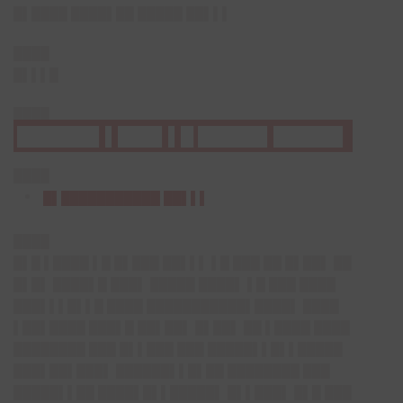
█▌████ ████▌██ █████ ██▌▌▌
████
█▌▌▌█
████
██████▌▌███▌▌█ █████▌█████▌
████
█▌███████████ ██▌▌▌
████
█▌█ ▌████ ▌█ █▌███ ██▌▌▌ ▌█ ███ ██ █▌██▌ ██
█▌█▌ ████▌█ ███▌ █████ ████▌ ▌█ ███ ████
███▌▌▌█▌▌█ ████ ███████████▌████▌ ████
▌██▌████ ███▌█ ██▌██▌ █▌██▌ ██ ▌████ ████
████████ ███ █▌▌███ ███ █████▌▌█▌▌█████
███▌██▌███▌ ██████▌▌█▌██ ████████ ███
█████▌▌██ ████▌█▌▌█████▌ █▌▌███▌ █▌█ ███