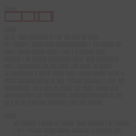
████
███▌██▌▌██▌
████
█▌█▌ ███ ██████▌█ ▌█▌ ██ ███ █▌███▌
█▌▌████▌▌████ ███ ██████████▌▌ ██ ████▌██
███ ▌████ ████▌███▌▌███ ▌█ █████ ███
█████▌▌█▌█████ ███████▌███▌ ███ ███████▌
██▌▌████████ ██ ██▌███▌██▌███▌ █▌████
█▌███████▌█ ██ █▌████ ███ ▌████ ████▌██ █▌█
████ ██████ ██ █▌█▌██▌ █████ █████▌▌▌██▌ ██
████████▌ ██ ▌███ █▌████ ██▌████ ████▌██▌
██████████ ██ ███████▌ █████████████ █▌██
█▌█ █▌█▌█ ██ ██▌██████ ▌██▌██▌████▌
████
█▌▌████▌▌████ █▌████▌ ███ █████▌▌█▌█████
▌█▌▌ ▌█ ██▌████ ████▌████ █▌█ █████▌██▌