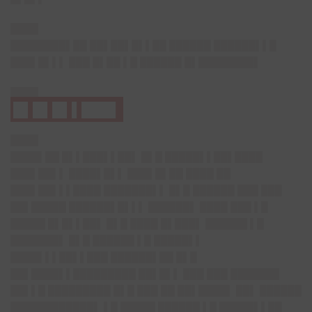
████
████████▌██ ██▌██▌█▌▌██ ██████ ██████▌▌█
███▌█▌▌▌ ███ █▌██ ▌█ ██████ █▌████████▌
████
█▌█▌█▌▌███▌
████
████▌██ █▌▌███▌▌██▌ █▌█ █████▌▌██▌████
███▌██▌▌ ████▌█▌▌ ███▌█▌██ ████ ██
███▌██▌▌▌████ ███████▌▌ █▌█ ██████ ███ ███
██▌█████ ██████▌█▌▌▌ ██████▌ ████ ███ ▌█
█████ █▌█▌▌██▌ █▌█ ████ █▌███▌ ██████ ▌█
███████▌ █▌█ ██████ ▌█ █████▌▌
████▌▌▌██▌▌███ ██████▌██ █▌█
██▌████▌▌█████████ ██▌█▌▌ ███ ███ ███████
██▌▌█ █████████ █▌█ ███ ██ ██▌████▌ ██▌ ██████
████████████▌ ▌█ █████ ██████ ▌█ █████▌▌██