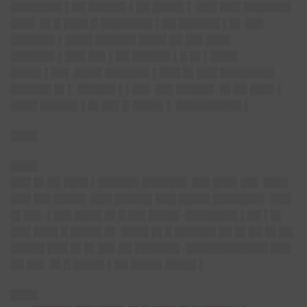
███████▌▌██ █████▌▌██ ████▌▌ ███ ███ ███████
███▌ █▌█ ███▌█ ███████▌▌██ ██████ ▌█▌ ██▌
██████▌▌████ ██████ ████ ██ ██▌███▌
██████▌▌███ ██▌▌██ █████▌▌█ █▌▌████
████▌▌██▌ ████ ██████▌▌███ █▌███ ████████
██████ █▌▌ █████▌▌▌██▌ ██▌█████▌ █▌██ ███▌▌
████ █████▌▌█▌██▌█ ████▌▌ █████████▌▌
████
████
███ █▌██ ███▌▌██████ ██████▌ ██▌███▌██▌ ███▌
███ ██▌████▌ ███ █████▌███ ████▌███████▌ ███
█▌██▌ ▌██▌████ █▌█ ██▌████▌ ███████▌▌██ ▌█▌
███ ███▌█ ████▌█▌ ████ █▌█ ██████ ██ █▌██ █▌██
█████ ███ █▌█▌██▌██ ██████▌ ████████████ ███
██ ██▌ █▌█ ████▌▌██ ████▌████▌▌
████