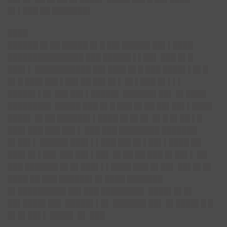
█▌▌███ ██ ███████▌
████
██████ █▌██ █████ █▌█ ██▌█████▌██▌▌████
███████████████ ███ █████▌▌▌██▌ ███ █▌█
███▌▌ ███████████ ██▌███▌█▌█ ███ ████▌▌█▌█
█▌█ ███▌██▌▌██▌██ ██▌█▌▌ █▌▌███ █▌▌▌▌
█████▌▌█▌ ██▌██▌▌█████▌ ██████▌██▌ █▌████
████████▌ █████ ███ █▌█ ███ █▌██ ██▌██▌▌████
████▌ █▌██ ██████▌▌████ █▌█▌█▌ █▌█ █▌██ ▌█
███▌███ ███ ██▌▌ ███ ███ ████████ ███████
█▌██▌▌ █████▌███▌▌▌███ ██▌█▌▌██▌▌████ ██
███▌█▌▌██▌ ██▌██▌▌██▌ █▌██ ██ ███ █▌██▌▌ ██
███ ██████▌█▌█▌███▌▌▌████ ███ █▌██▌ ██▌█▌█▌
████ ██ ███ ██████▌█▌████ ███████
█▌█████████▌██▌███ ████████▌ ████▌█▌█▌
██▌████▌██▌ █████▌▌█▌ ██████▌██▌ █▌████▌█ █
█▌█▌██▌▌ ████▌ █▌ ███