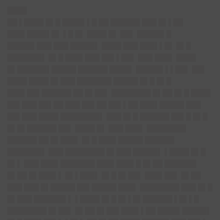
████
██ ▌████ █▌█ ████▌▌█ ██ ██████ ███ █▌▌██
███▌████▌█▌ ▌█ █▌ ████ █▌ ██▌ █████▌█
█████▌███ ███ █████▌ ████ ███ ███▌▌█▌ █▌█
███████▌ █▌█ ███▌███ ██▌▌██▌ ███ ███▌ ████
█▌██████▌█████ ██████ ████▌ █████▌▌▌██▌ ██▌
████ ████ █▌███ ███████ █████ █▌█ █▌█
███▌██▌██████ ██ █▌██▌ ████████ █▌██ █▌█ ████
██▌███ ██▌██ ███ ██▌██ ██▌▌██ ███▌█████ ███
██▌███ ████ ████████▌ ███ █▌█ ██████ ██▌█ █▌█
█▌█▌██████ ██▌ ████ █▌ ███ ███▌ ████████
██████ ██ █▌███▌ █▌█ ███▌█████ ██████
███████▌ ███ ████████ █▌███ █████▌ ▌████ █▌█
█▌▌ ███ ███▌███████ ███▌███▌█ █▌██ ██████▌
█▌██ █▌███▌▌ █▌▌███▌ █▌█ █▌██▌ ███▌██▌ █▌██
███ ███ █▌█████ ██▌█████ ███▌ ████████ ███ █▌█
█▌███ ██████▌▌ ▌████ █▌█ █▌▌█▌██████ ▌█▌▌█
████████ █▌██▌ █▌██ █▌██▌███▌▌██ ████▌█████▌