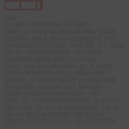
███▌███▌▌
████
█▌█ ███▌▌██████ ████▌▌ ██▌████▌█▌
█████▌▌█▌██▌█ █▌██▌█████ ███ ████▌▌█████▌
████████▌ ███▌█▌ ███▌█▌ █████████▌█▌ █▌▌█
███ ██████████ ███ ████▌ █▌███ ███▌ █▌█ ▌█ ███
███▌█▌▌▌████ ██████████▌▌ █▌█ ██████
██████████ ██████ ████▌ ▌█ ██▌████
█████▌▌▌██▌ ██▌█ ████▌████ ▌█▌▌ █▌██████
█████ █▌██ ██████▌▌███▌▌█ █████▌█████
███████▌▌ ▌█ ██▌████ █████▌ █▌▌████▌▌████
█▌█ ████ ██▌▌████████ ▌███▌ ███ █████
█████▌▌█▌█████ █▌█ ████ █████▌▌▌██▌
████▌▌██▌ █▌█ ███████████▌██ ██▌▌██ █▌██ ▌█
███▌██ ██▌▌ ███ █▌██ █▌▌███▌██████▌▌ ███ ▌█
███▌▌██ ███ █▌██ ███████▌▌███ ██ █▌███
██████▌ ▌█ ███████▌▌██ █▌▌ ███ ████ ██████
█▌█▌▌