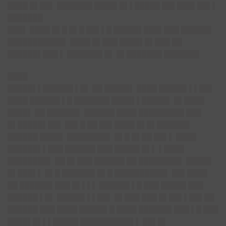
████ █▌██▌ ███████ ████▌█▌▌█████ ██▌███▌██▌▌
███████
███▌ ████ █▌█ █▌█ ██▌▌█ █████▌███▌███ ██████
███████████▌ ████ █▌███ ████▌█▌███ ██
██████▌███ ▌ ███████ █▌ █▌███████ ███████
████
█████▌▌██████ ▌█▌ ██ █████▌ ████ █████▌▌▌██▌
████ ██████ ▌█ ███████ ████▌▌█████▌ █▌████
████▌ ██ ██████▌ ██████ ████ █████████ ███
█▌█████▌██▌ ██▌█ ██ ██▌████ █▌█▌██████▌
██████ ████▌ ████████▌ █▌█ █▌██ ██▌▌ ████
██████▌▌███ ██████ ███ █████ █▌▌ ▌████
████████▌ ██ █▌███ ██████ ██ ████████▌ █████
█▌███▌▌ █▌█ ██████▌█▌█ ██████████▌ ██▌████
██ ██████▌███ █▌▌▌▌ ██████ ▌█ ███ █████ ███
██████ ▌█▌ █████▌▌▌██▌ █▌███ ███ █▌██▌▌██▌██
██████ ███ ████ █████▌█ ████ ██████▌███ ▌█ ███
████▌█▌▌▌█████ ██████████▌▌ ██▌█▌