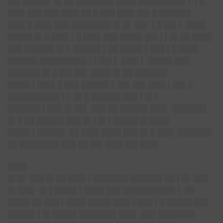
██▌█████▌ █▌██ ███████▌████ █████████▌▌ ▌█
███▌███ ███ ███▌██ █ ███ ███▌██▌█ ██████▌
███▌█ ███▌███ ████████ █▌█▌ ██▌ ▌█ ██▌▌ ████
█████ █▌█ ███▌▌█ ███▌███ ████▌██▌▌▌█▌██ ████
███ ██████ █▌▌ █████▌▌██ ████▌▌███ ▌█ ████
██████ █████████▌▌▌██▌▌ ███▌▌ █████ ███
██████▌█▌█ ██▌██▌ ████ █▌██ ██████▌
████▌▌███▌█ ███ █████▌▌ ██▌██▌███▌▌██▌█
██████████▌▌▌ █▌█ ██████ ███ ▌█▌▌
██████▌▌███ █▌██▌ ███ ██ █████▌███▌ ███████
█▌█ ██ █████▌███ █▌▌█▌▌█████ █▌████
████▌▌█████▌ ██ ███▌████ ███ █▌█ ███▌███████
██ ████████ ███ ██ ██▌███▌██▌███▌
████
█▌█▌ ███ █▌██ ███▌▌███████ ██████▌██ ▌█▌ ███
█▌███▌ █▌▌████▌▌████ ███ ██████████▌▌ ██
████▌██ ███ ▌████ ████▌███▌▌███ ▌█ █████ ███
█████▌▌█▌█████ ███████▌███▌ ███ ███████▌