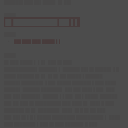
██████▌███ ██▌████▌ █▌██▌
████
█▌███████████ ██▌▌▌
████
██▌███ ███ ████▌▌▌
████
█▌███ ████▌▌ ▌█▌ ███ █▌███
███████████▌██████▌▌ ██████ ██▌█▌█████▌ ▌█
████ ██████ █▌█▌ █▌█▌ ██ █████ ▌██████
█████▌███████▌ ▌██▌█████ ██████▌▌███ ████
█████▌ ██████ ███████▌ ██▌██▌███▌▌██▌ ███
██▌██▌██████▌ █████▌▌▌██▌ ██ ▌████▌ ██████
██▌██ ███ █▌█████████ ███ ███▌█▌ ███▌█ ███
███████ █▌█▌ ███████▌ ███▌ █▌█ █▌██ ███
██▌██▌█▌▌█ ▌█████ ████████ █████████▌▌ ████
███ ███████▌▌███ █▌███ ██████▌█ ███