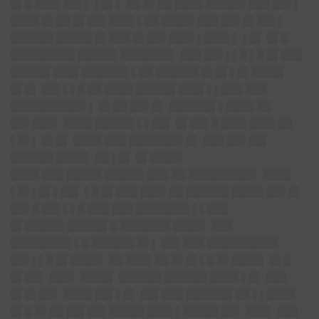
█▌█ ███▌██▌▌ ▌█▌▌ ██ █▌██ ████ █████▌███ ██▌▌
████ █▌██ █▌██▌███▌▌██ ████▌███ ██▌█▌██▌▌
██████ █████ █▌███ █▌██▌███▌▌███▌▌ ▌█▌ █▌█
█████████ █████▌███████▌ ███ ██▌▌▌█ ▌█ █▌███
█████▌███▌██████▌▌██ ██████ █▌█▌▌█▌████▌
█▌█▌ ██▌▌▌█ ██ ████ █████▌███▌▌▌███ ███
██████████▌▌ █▌██ ██▌█▌ ██████▌▌████ ██
██▌███▌ ████ █████▌▌▌██▌ █▌██▌█ ███▌███▌██
▌█▌▌ █▌█▌ ████ ███ ███████▌█▌ ███ ██▌██▌
██████ ████▌ ██ ▌█▌ █▌████▌
████ ███ █████ █████▌███ ██ █████████▌ ████
▌█▌▌█▌▌██▌ ▌█ █▌███ ███▌██ ██████ ████▌██▌█▌
██▌█ ██▌▌▌█ ███ ███ ███████▌▌▌███
█▌█████▌█████▌█ ███████ ████▌ ███
████████▌▌█ ██████ █▌▌ ██▌███ ██████████
██▌▌▌█ █▌████▌ ██ ███▌██ █▌█▌▌█ █▌████▌ █▌█
█▌██▌ ███▌ ████▌ ██████ ██████ ████ ▌█▌ ███
█▌█▌██▌ ████ ██▌▌█▌ ██▌███ ██████▌██ ▌▌████
█▌█ █▌██ ██▌██▌█████ ███▌▌█████ ██▌ ███▌ ███