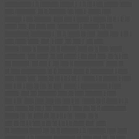
████████▌▌█ ██████ ████▌▌ ▌█ █▌▌██ ████▌████
███ ██████▌ █▌█ █████▌██ ██▌▌ ████ ███
█████▌▌██ █████▌ ███ ██▌▌████ ▌████ █▌█ ▌█ █▌
████ ██▌ ██ ███ ██▌ ███████ ▌█████ █▌██
████████ ██████▌▌ █▌█ ████ █▌██▌ ███▌██▌ ▌█▌▌
███ ███▌███▌ ██▌ ▌██▌ ██ ██▌▌ ██ ███
████▌███▌█ ████ █▌█ █████ ███ █▌█ ███ ████
██████▌ ██▌███▌ █▌██ ████ ▌██ ██▌██▌ █▌█ ▌██
██ █████▌ ██ ██▌▌ ██ ██▌█ █████████▌ ███▌█▌
█▌███ ████████ █▌█ ████▌███▌█ ███████▌▌███
███ ███▌██▌ ███ █▌█▌▌█ ▌█▌▌ ████ ▌█ ████▌▌███
██▌▌█▌▌██ █▌██ █▌██▌ ████ ▌████████▌▌███
████▌ ██▌██ ██████ ███ █▌███ █████▌▌███
██▌▌█▌ ███ ███ ██▌██ ██▌▌█▌ ████ █▌█ ███▌▌▌█
███ ████ █▌██ ▌██ █████ ▌███ ██ █▌█ ████████
████▌█▌ █▌███ █▌█▌▌█ ▌█▌ ███▌ █▌█
██▌█▌█▌▌▌██▌█ █▌█▌▌█ ▌█ ███▌██▌ ███
█▌█████▌████ ██ █▌█ █████▌▌█ ██████ ███ ███
██████▌ ▌█ █████▌███████ █▌███ ██▌█▌ █▌███