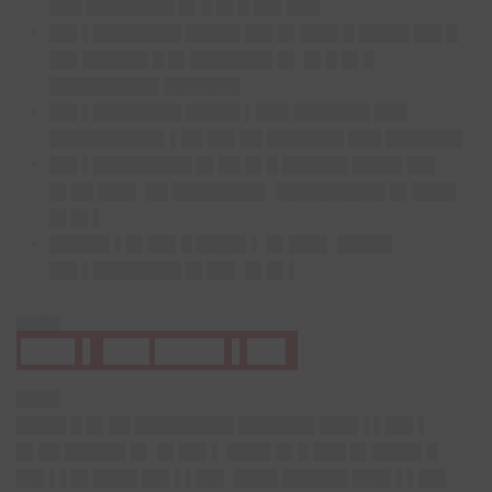
███ ████████ █▌█ █▌█ ██▌███
██▌▌████████ █████ ██▌█▌███▌█ ████▌██▌█
██▌██████ █ █▌███████▌█▌ █▌█ █▌█
██████████ ███████
██▌▌████████ █████ ▌███ ███████ ███
██████████▌▌██ ██▌██ ███████ ███ ███████
██▌▌█████████ █▌██ █▌█ ██████ ████▌██▌
█▌██ ███▌ ██ ████████▌ ██████████ █▌████
█▌█▌▌
█████▌▌█▌██▌█ ████▌▌ █▌███▌ █████
██▌▌████████ █▌██▌ █▌█▌▌
████
███▌▌ ███ ████▌▌██▌
████
████▌█ █▌██ █████████ ███████ ███▌▌▌██▌▌
█▌██ █████▌█▌ █▌██▌▌ ████ █▌█ ███ █▌████▌█
██▌▌▌█▌████ ██▌▌▌██▌ ████ ██████ ███▌▌▌██▌