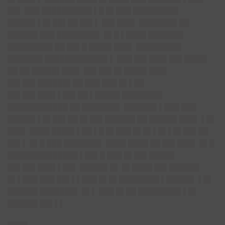
██▌ ███ ██████████ ▌█ █▌███ █████████
█████▌▌█▌██▌██ ██▌▌ ██▌███▌ ███████▌██
██████ ███ ████████▌ █▌█ ▌████ ███████
█████████ ██ ██▌█ ████▌███▌ █████████
███████ ████████████▌▌ ███ ██▌███▌██▌████▌
██ ██ █████▌███▌ ██▌██▌█▌████▌███▌
██▌██▌██████▌██ ███ ███ █▌▌██
██▌██▌███▌▌██▌██ ▌█████ ████████
████████████ ██ ███████▌ ██████▌▌███ ███
█████▌▌█▌██▌██ █▌██▌██████ ██ █████▌███▌ ▌█▌
███▌ ████ ████▌▌██ ▌█ █▌███ █▌█▌▌█▌▌█▌██▌██
██▌▌ █▌█ ███ ███████▌ ████ ████ ██ ██▌███▌ █▌█
██████████████ ▌██▌█ ███ █▌██▌█████
██▌██▌███▌▌██▌ █████▌█▌ █▌████ ██▌██████
█▌▌███ ███ ██▌▌▌███ █▌█▌████████ ▌█████▌ ▌█▌
██████ ███████▌ █▌▌ ███ █▌██ ████████▌▌█▌
██████ ██▌▌▌