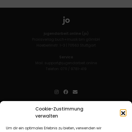
jugendarbeit.online (jo)
Praxisverlag buch+musik bm gGmbH
Haeberlinstr. 1–3 | 70563 Stuttgart
Service
Mail:
support@jugendarbeit.online
Telefon: 0711 / 9781-419
jugendarbeit.online
- kurz jo - ist der Online-Materialpool für
Cookie-Zustimmung
Mitarbeitende in der christlichen Kinder-, Jugend- und jungen
verwalten
Erwachsenenarbeit. Auf
jo
findet man unkompliziert und schnell
zahlreiche praxiserprobte Materialien und gewinnt so Zeit für
Beziehungsarbeit.
Um dir ein optimales Erlebnis zu bieten, verwenden wir