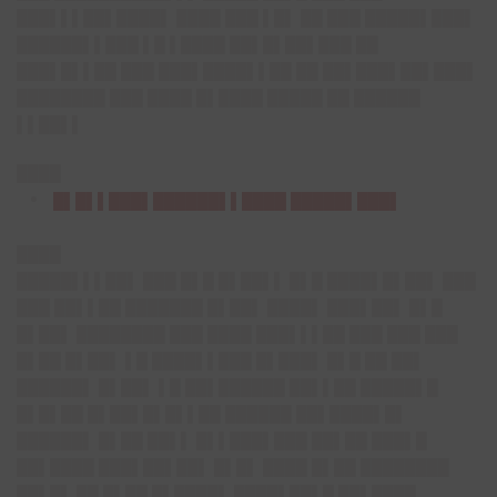
███▌▌▌██▌████▌ ████ ███ ▌█▌ ██ ███ █████▌███▌
██████▌▌███ ▌█ ▌████ ██▌█▌██▌███ ██
███▌█▌▌██ ███ ███▌████▌▌██ ██ ██▌███▌██▌███▌
████████ ███ ████ █▌████ █████ ██ ██████
▌▌██▌▌
████
█▌█▌▌███▌██████▌▌████ █████▌███▌
████
█████▌▌▌██▌ ███ █▌█ █▌██▌▌ █▌█ ████▌█▌██▌ ███
███ ██▌▌██ ███████ █▌██▌ ████▌ ███▌██▌ █▌█
█▌██▌ ████████ ███ ████ ███▌▌▌██ ███ ███ ███
█▌██ █▌██▌ ▌█ ████▌▌███ █▌███▌ █▌█ ██ ██▌
██████▌ █▌██▌ ▌█ ██▌██████ ██▌▌██ █████▌█
█▌█▌██ █▌██▌█▌█▌▌██ ██████ ██▌████▌█▌
██████▌ █▌██ ██▌▌ █▌▌███▌███ ██▌██ ███▌█
██▌████ ███▌██▌██▌ █▌█▌ ████ █▌██ ████████
██▌█▌ ██ █▌██ █▌████▌ ████▌██▌█ ██▌████