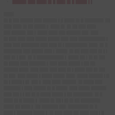
█████▌███ ████ █▌█ ███▌█▌█ ████▌▌▌
████
█▌█ ██▌█████ ███ █████▌▌█ ████ █▌█ ███████▌██
███ ███▌█▌██ ████▌▌ ███▌█▌ █▌██ ███ ███▌
██▌█████▌██▌▌████ ███▌██▌█████▌██▌ ███
█▌███ ███ ███ ████▌████▌███ ███ ██████████▌▌
███ ███ ███████ ███ ███ █▌▌████████▌███▌ █▌█
███████ ███ ████▌███ ▌████▌ █▌██ ███ ███ █▌▌▌
██▌█▌▌██▌ █▌█ ██████████▌▌ ████ ██ ▌█▌█▌██▌
█▌████ ███ ██████▌▌███ ███▌████▌▌██ ██
█████▌███▌ ███ ███▌███ ███ █▌▌████ ██▌█▌██▌
█▌██▌ ███ ████▌▌████ ████▌███▌ ████ █████▌▌█
█▌▌████ ▌█▌ ██▌▌ ███ ███▌█████▌ █▌████ ███
██████▌▌███ █████ █▌█ ████▌ ███ ████▌██████
███ ██▌▌▌██ █▌█ ████ ████▌▌██ ███████▌ █▌█
███▌█▌█ ████▌▌ ████ █▌██ ▌█▌█▌██ ███████▌
████ ██ ███▌▌ ██ ██████▌██▌ ████████ █▌█
███▌▌██████ ████▌▌ █▌███ ███▌██ ███▌███ ▌█