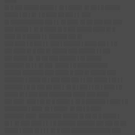
████
█▌█ ██▌█████ ████▌▌ █▌▌████▌ █▌██ ▌█ █████
████▌▌█▌▌█▌ ▌█ ███▌██ ██▌▌▌ ███
█▌███████████ ██▌▌▌ █▌███▌ █▌██ ███ ██▌███
███ ████▌▌ █▌█ ████ █▌█ ██▌█████ ████ █▌█
███▌█▌█ ████▌▌▌ ██████ ██▌█▌
███ ███▌▌█ ██▌▌▌ ███ ▌█████▌▌████ ██▌▌ ▌█
██▌████ █▌█ ██▌█▌█████ ███ █████▌▌▌██▌
██▌████▌█▌ █▌██ ███ █████▌▌█▌█████
██████▌█▌▌▌ █▌██▌ ████▌▌█ ██████████
█████▌███████ ███ ████▌█ ███ █▌█████ ███
██████▌▌████ █▌▌███ ███ ██▌▌▌██ ████▌▌█▌▌▌
██████ ▌█ █▌██▌██ ██▌▌ █▌█ ▌██▌▌▌█▌▌███▌▌█
████▌█▌▌███ ███ ███████▌████ ███ ████
██▌███▌ ███ ▌█▌█▌█ ████▌▌ █▌█ ██████▌▌███▌▌█
███████▌▌███▌ █▌▌████▌ █▌██ ▌█ ███▌
██████▌███▌ ███████▌█████ █▌██ █▌█ ████▌▌
█▌▌ █▌███ ███▌▌▌ ▌█ ██████ ██████ ██▌██▌█▌██
████▌▌███▌█▌▌▌▌ █▌█ ███ █████████████ ███