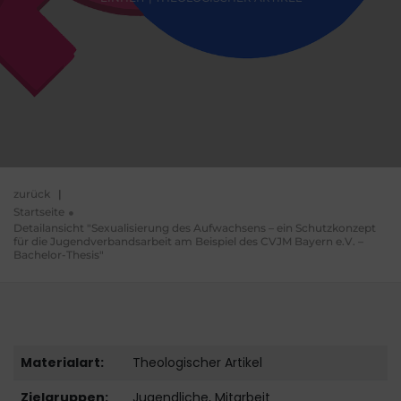
zurück
|
Startseite
Detailansicht "Sexualisierung des Aufwachsens – ein Schutzkonzept
für die Jugendverbandsarbeit am Beispiel des CVJM Bayern e.V. –
Bachelor-Thesis"
Materialart:
Theologischer Artikel
Zielgruppen:
Jugendliche, Mitarbeit