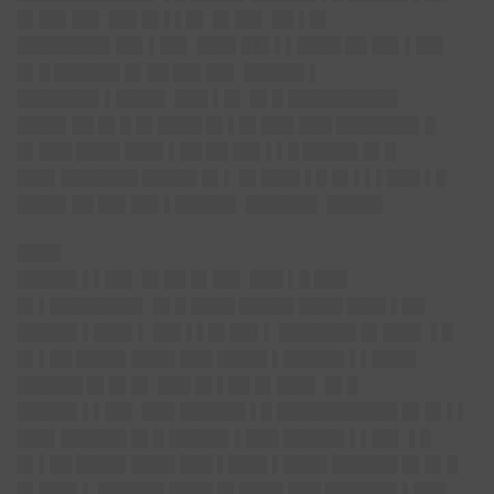
█▌██▌██▌ ██▌█▌▌▌█▌ █▌██▌ ██ ▌█▌
████████▌██▌▌██▌ ███▌██▌▌▌████ ██ ██▌▌██▌
█▌█ ██████ █▌██ ██▌██▌ █████▌▌
███████▌▌████▌ ███ ▌█▌ █▌█ ██████████
████▌██ █▌█ █▌████ █▌▌█▌███ ███ ███████▌█
█▌███ ████ ███▌▌██ ██ ██▌▌▌█ █████ █▌█
███▌███████ █████ █▌▌ █▌███▌▌█ █▌▌▌▌███ ▌█
████▌██ ██▌██▌▌█████▌ ██████▌ █████
████
█████▌▌▌██▌ █▌██ █▌██▌ ███ ▌█ ███
█▌▌████████▌ █▌█ ████ █████ ████ ███▌▌██
█████▌▌███▌▌ ██▌▌▌█▌██▌▌ ███████ █▌███▌ ▌█
█▌▌██ ████▌████ ███ ████▌▌█████▌▌▌████
██████ █▌█▌█▌ ███ █▌▌██ █▌███▌ █▌█
█████▌▌▌██▌ ███ ██████ ▌█ ███████████ █▌█▌▌▌
███▌██████ █▌█ █████▌▌███ █████▌▌▌██▌ ▌█
█▌▌██ ████▌████ ███ ▌███▌▌████ ██████ █▌█▌█
█▌███▌▌ ██████ ████ █▌████ ███ ██████▌▌███