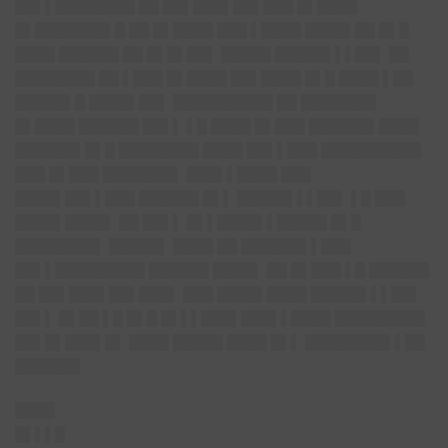
██▌▌████████ ██ ██▌███▌██▌███ █▌████
█▌███████▌█ ██ █▌████ ███ ▌████ ████▌██ █▌█
████ ██████ ██ █▌█▌██▌ █████ █████▌▌▌██▌ ██
████████ ██ ▌███ █▌████ ██▌████ █▌█ ████ ▌██
█████▌█ ████▌██▌ ██████████ ██ ███████▌
█▌████ ██████ ██▌▌ ▌█ ████ █▌███ ██████▌████
██████▌█▌█ ████████ ████ ██▌▌███ ██████████
███ █▌███ ███████▌ ███▌▌████ ███
████▌██▌▌███ ██████ █▌▌ █████▌▌▌██▌ ▌█ ███
████▌████▌ ██ ██▌▌ █▌▌████▌▌█████ █▌█
████████▌ █████▌ ████ ██ ██████▌▌███
██▌▌█████████ ██████ ████▌ ██ █▌███ ▌█ ██████
██ ██▌███▌██▌███▌ ███ ████▌████ █████▌▌▌██▌
██▌▌ █▌██ ▌█ █▌█ █▌▌▌███▌███▌▌████ █████████
██▌█▌███▌█▌ ████ █████ ████ █▌▌ ████████▌▌██
██████▌
████
█▌▌▌█