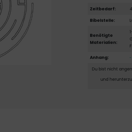
Zeitbedarf:
4
Bibelstelle:
L
1
Benötigte
G
Materialien:
F
Anhang:
Du bist nicht ange
und herunterz