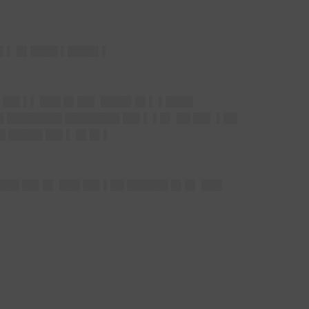
█▌▌ █▌████ ▌████▌▌
█ ██▌▌▌ ███ █▌██▌ ████▌█▌▌ ▌████
█ ████████ ████████ ██▌▌ ▌█▌ ██ ██▌ ▌██
█ █████ ██▌▌ █▌█▌▌
███ ██▌█▌ ███ ██▌▌██ ██████ █▌█▌ ███