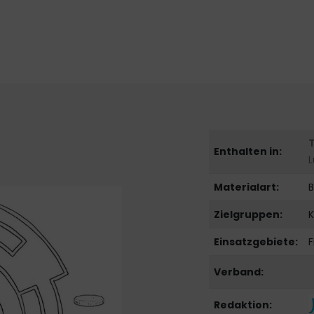
Enthalten in:
Materialart:
B
Zielgruppen:
K
Einsatzgebiete:
F
Verband:
Redaktion: