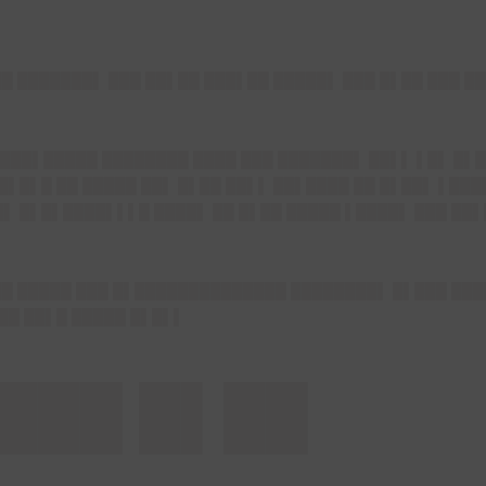
██ ███████▌ ███ ██▌██ ███▌██ █████▌ ███ █▌██ ███ █
█ ███▌█████ ████████ ████ ███ ███████▌ ██▌▌ ▌█▌ █▌
█▌█▌█ ██ █████ ██▌ █▌██ ██▌▌ ██▌████ ██ █▌██▌ ▌███
▌ █▌█▌████▌▌▌█ ████▌ ██ █▌██ █████ ▌████▌ ███ ██▌
██ █████ ███ █▌██████████████ ████████▌ █▌███ ███
██ ██▌█ █████ █▌█▌▌
████ █▌██