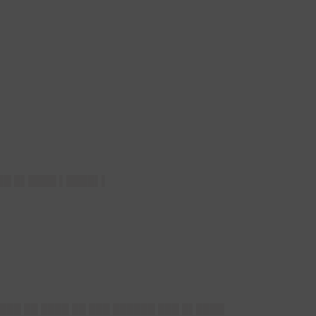
▌██ █▌████ ▌████▌▌
██ ██ ████ ██ ███ ██████ ███ █▌████