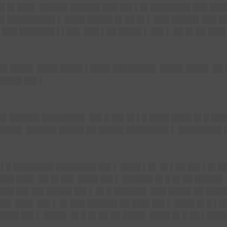
█ █▌███▌ █████▌██████ ███ ██▌▌█▌████████ ███ ███
█ █████████▌▌ ████ █████ █▌██ █▌▌ ███ █████▌███ █
███ ███████ ▌▌██▌ ███ ▌██ ████▌▌ ██▌▌ ██ █▌██ ███
█▌████▌ ████ ████▌▌████ ████████▌ ████▌████▌ ██ 
 ████▌██▌▌
██▌██████ ████████▌ ██▌█ ██▌█▌▌█ ████ ████ █▌█ ██
█████▌ ██████ █████ ██ █████ ████████▌▌ ████████▌
▌▌█ ████████ ████████ ██▌▌ ████ ▌█▌ █▌▌██ ██▌▌█▌██
███ ███▌ ██ █▌██▌ ████ ██▌▌ ██████ █▌█ █▌██ █████▌
████ ██▌██▌█████ ██▌▌ █▌█ ██████▌ ███ ████▌██ ███
▌██▌ ███▌ ██▌▌ █▌███ ██████ ██ ███▌██▌▌ ████ █▌█ ▌█
████ ██▌▌ ████▌ █▌█ █▌██ ██ ████▌ ████ █▌█ ██ ▌██