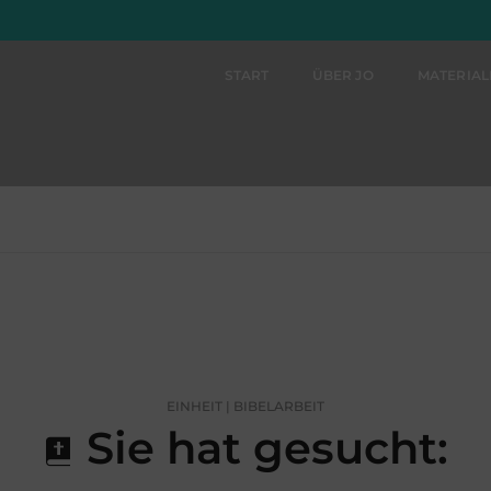
START
ÜBER JO
MATERIA
EINHEIT | BIBELARBEIT
Sie hat gesucht: