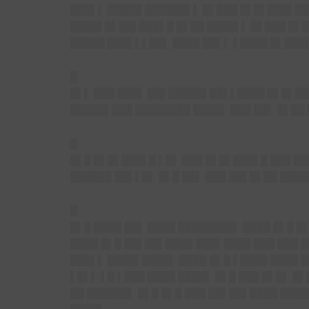
███▌▌ █████ ██████▌▌ █▌███ █▌█▌███▌██
████▌█▌██▌███▌█ █▌██ ████▌▌ █▌███ █▌█
█████ ███▌▌▌██▌ ████ ██▌▌ ▌████ █▌███▌
█
█▌▌ ███ ███▌ ██▌█████▌██▌▌████ █▌█▌██
█████▌███ ████████ ████▌ ███ ██▌ █▌██
█
█▌█ █▌█▌███▌█ ▌█▌ ███ █▌█▌███▌█ ███ █
██████ ██▌▌█▌ █▌█ ██▌ ███ ██▌█▌██ ███
█
█▌█ ████ ██▌ ████ ████████▌ ████ █▌█ █
████ █▌█ ██▌██▌████ ███▌████ ███ ███ █
███▌▌ ████▌████▌ ████ █▌█ ▌████ ████ 
▌█▌▌ ▌█ ▌███ ████ ████▌ █▌█ ███ █▌█▌ █
██ ██████▌ █▌█ █▌█ ███ ██▌██▌████ ████