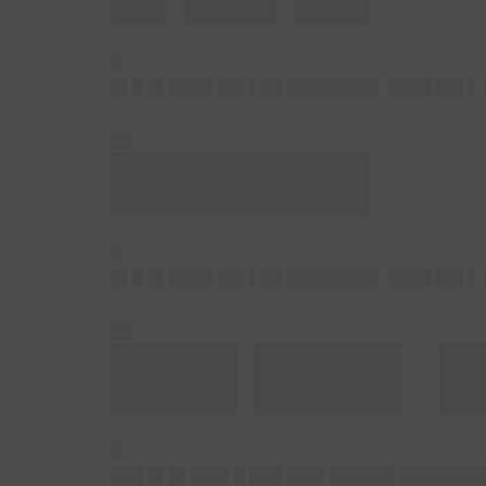
█
█▌█ █▌████ ██▌▌██ ████████▌ ████ ██▌▌ 
██
███████
█
█▌█ █▌████ ██▌▌██ ████████▌ ████ ██▌▌ 
██
███ ███▌ █
█
███ █▌█▌███▌█ ███ ███▌██████ ████████