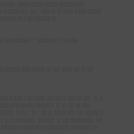
█████▌ ████ ████ ████▌█████ ███
█▌█ ███▌█▌▌ █▌▌ ███ █▌█▌███▌████ ████▌
▌█████ ██ ▌██ █████▌█▌
█▌█ ██████▌▌▌ ████ ██▌▌ ▌████
██▌█████ ███ ████▌█▌██▌███▌██ █▌██
▌
██▌█ ███ ▌██ ███▌ ██ ██▌▌ ██▌█▌ ██▌ █▌█
 ███ █▌█ █████ ████▌▌ █▌█ ▌█▌ █▌██▌
█████▌ ███▌▌ █▌▌██ █▌████ ██▌▌█▌████▌█
▌▌ █▌█ ██████▌ █████▌ █▌██ █████ ██▌ ██
██ ██████▌████ ███ ████████ ██████▌██