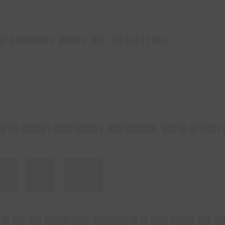
█▌█ ██████▌▌ ████▌▌ ██▌▌ ██ █▌█ ▌▌██▌▌
█▌██ █████ ▌████ ████▌▌ ███ ██████▌ ███ █▌██ ███ 
█ █▌██
 █▌██▌ ██▌█████ ███▌ ███████ █▌█▌███▌████▌ ██▌ ███