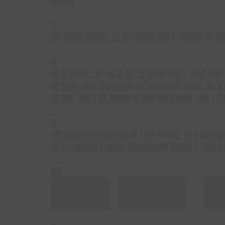
████▌
█
██ ████ ████▌ █▌██ ████ ██▌▌ █████ █▌█
█
█▌█ ████ ▌█▌ █▌█ █▌▌█ ████ ██▌▌ ███ ██
█▌███▌███ ███████ ██ ██████▌ ███▌ █▌█ 
█▌██▌ ██▌▌█▌████▌█ ███ ██ ████▌ ██▌▌██
█
██ ████ ███ █████ █▌▌██ █▌██▌ █▌█ ████
█▌██ █████ ▌████ ████████ ████▌▌ ███ ▌
██
███ ███▌ 