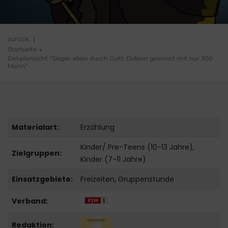
zurück
|
Startseite
Detailansicht "Sieger allein durch Gott: Gideon gewinnt mit nur 300
Mann"
Materialart:
Erzählung
Kinder/ Pre-Teens (10-13 Jahre),
Zielgruppen:
Kinder (7-11 Jahre)
Einsatzgebiete:
Freizeiten, Gruppenstunde
Verband:
Redaktion: