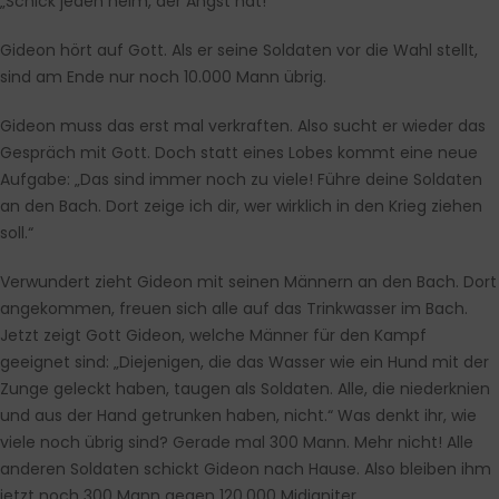
„Schick jeden heim, der Angst hat!“
Gideon hört auf Gott. Als er seine Soldaten vor die Wahl stellt,
sind am Ende nur noch 10.000 Mann übrig.
Gideon muss das erst mal verkraften. Also sucht er wieder das
Gespräch mit Gott. Doch statt eines Lobes kommt eine neue
Aufgabe: „Das sind immer noch zu viele! Führe deine Soldaten
an den Bach. Dort zeige ich dir, wer wirklich in den Krieg ziehen
soll.“
Verwundert zieht Gideon mit seinen Männern an den Bach. Dort
angekommen, freuen sich alle auf das Trinkwasser im Bach.
Jetzt zeigt Gott Gideon, welche Männer für den Kampf
geeignet sind: „Diejenigen, die das Wasser wie ein Hund mit der
Zunge geleckt haben, taugen als Soldaten. Alle, die niederknien
und aus der Hand getrunken haben, nicht.“ Was denkt ihr, wie
viele noch übrig sind? Gerade mal 300 Mann. Mehr nicht! Alle
anderen Soldaten schickt Gideon nach Hause. Also bleiben ihm
jetzt noch 300 Mann gegen 120.000 Midianiter.