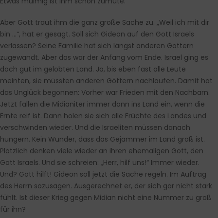
Etwas mulmig ist ihm schon zumute.
Aber Gott traut ihm die ganz große Sache zu. „Weil ich mit dir
bin …“, hat er gesagt. Soll sich Gideon auf den Gott Israels
verlassen? Seine Familie hat sich längst anderen Göttern
zugewandt. Aber das war der Anfang vom Ende. Israel ging es
doch gut im gelobten Land. Ja, bis eben fast alle Leute
meinten, sie müssten anderen Göttern nachlaufen. Damit hat
das Unglück begonnen: Vorher war Frieden mit den Nachbarn.
Jetzt fallen die Midianiter immer dann ins Land ein, wenn die
Ernte reif ist. Dann holen sie sich alle Früchte des Landes und
verschwinden wieder. Und die Israeliten müssen danach
hungern. Kein Wunder, dass das Gejammer im Land groß ist.
Plötzlich denken viele wieder an ihren ehemaligen Gott, den
Gott Israels. Und sie schreien: „Herr, hilf uns!“ Immer wieder.
Und? Gott hilft! Gideon soll jetzt die Sache regeln. Im Auftrag
des Herrn sozusagen. Ausgerechnet er, der sich gar nicht stark
fühlt. Ist dieser Krieg gegen Midian nicht eine Nummer zu groß
für ihn?