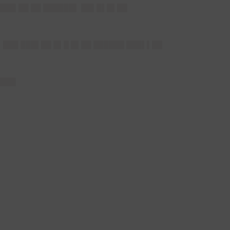
 ███▌██ ██ ██████▌ ██▌█▌█▌██
▌ ███ ███▌██ █▌█ █▌██ ██████ ███▌▌██
████▌