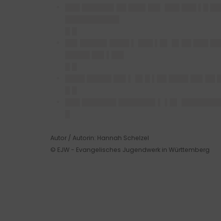
███ ██████▌██ ███▌██▌ ███ ███ ▌█ █
███████████
█ █
██▌█████▌████ ▌ ███ ▌█▌ █▌██ ███ ██
█████ ██▌▌██▌
█ █
████ █████ ██▌▌ █▌█ ▌██ ████ ██▌██ 
█ █
███ ███████ ███████▌▌ ▌█▌ ███████
█
Autor / Autorin: Hannah Schelzel
© EJW - Evangelisches Jugendwerk in Württemberg