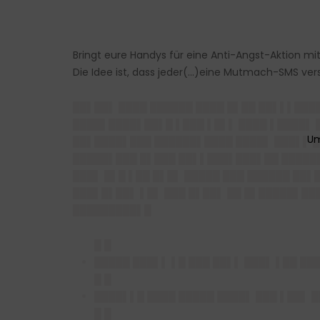
Bringt eure Handys für eine Anti-Angst-Aktion m
Die Idee ist, dass jeder(…)eine Mutmach-SMS ver
██▌██▌ ████ ██████ ████ █▌██ ██▌▌▌███
████▌████▌██▌█ ▌███ ▌█▌▌ ████ ▌████▌ 
██▌████▌███ ██████▌████ ████▌ ███▌▌ █
█████▌███ █▌███ ██▌▌███▌███▌██ ██████
███▌ █▌█ ▌██ █▌█▌ █████ ███ ██████ ██▌
███▌█▌██▌ ▌█▌ ███ █▌██▌ ██ █▌█████▌███
█████████▌█
█ █
█████ ███▌▌ ▌█ ███ ██▌▌ ███▌ ▌██ ██
█ █
████▌▌█ ████ █████ ████▌ ███ ▌██▌ █
█ █