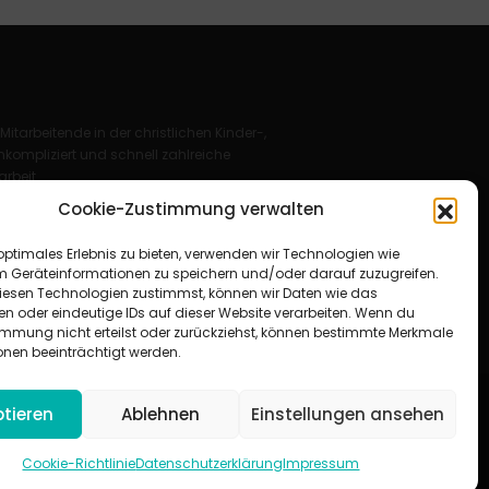
 Mitarbeitende in der christlichen Kinder-,
kompliziert und schnell zahlreiche
rbeit.
Cookie-Zustimmung verwalten
Deutschland e. V.
optimales Erlebnis zu bieten, verwenden wir Technologien wie
für Christus“ e. V.
m Geräteinformationen zu speichern und/oder darauf zuzugreifen.
esen Technologien zustimmst, können wir Daten wie das
en oder eindeutige IDs auf dieser Website verarbeiten. Wenn du
immung nicht erteilst oder zurückziehst, können bestimmte Merkmale
onen beeinträchtigt werden.
tieren
Ablehnen
Einstellungen ansehen
um
|
Datenschutzerklärung
|
AGB
|
Cookie-Richtlinie (EU)
Cookie-Richtlinie
Datenschutzerklärung
Impressum