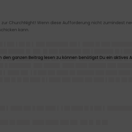
it zur ChurchNight! Wenn diese Aufforderung nicht zumindest n
schicken kann.
█▌▌██▌▌██ █▌▌ ███ ███████▌██▌▌ ████ █▌███ ██████
███ █████▌█▌ ██▌ █▌███ ███████▌██▌▌██████▌█▌▌███
▌█ ██▌█████▌█████▌██▌█████▌ ████ ████ ██████ █▌██
▌█ ███████▌ ███ █████▌ ████ ████ ██████ ███ ████
█▌▌ ████ ██▌ ▌█ ███ ██▌████ ██ ██████ ███ ████ ████
▌██ █▌█▌██ ███▌█ ▌████ ███ ████ ██▌███▌▌██ █▌██ █
██▌▌ ████ ██▌█ ██▌███▌▌ ▌██ ████ █▌█ ██▌▌ ███████
███ ██ ████▌ ████ ████▌███ ██▌ ██▌█▌ █▌██