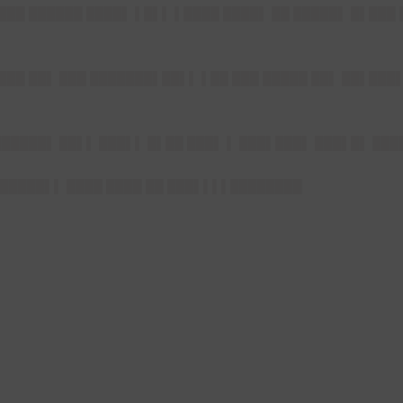
████ ██████ ████▌ ▌█▌▌ ▌████ ████▌ ██ █████▌ █▌███
███ ██▌ ███ ███████▌██▌▌ ▌██ ███ █████ ██▌ ██▌███
██████▌ ██▌▌ ███▌▌ █▌██ ███▌ ▌ ███▌███▌ ███▌█▌ ██
██████▌▌ ████ ████ ██ ███▌▌▌▌████████