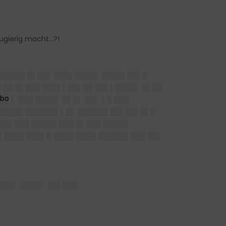
eugierig macht…?!
██████ █▌██▌ ███▌████▌ ████▌██▌█
 ██ █▌███ ███▌▌██▌██ ██▌▌████▌ █▌██
▌▌ ███ ████▌ █▌█▌ ██▌ ▌█ ███
█████▌██████▌▌█▌ ██████ ██▌██▌█▌█
 ██▌███ █████ ███ █▌███ █████
▌████ ███▌█ ████ ████ ██████ ███ ██▌
████▌ ████▌ ██▌███