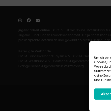
jugendarbeit.online
- kurz jo - ist der Online-Materialpool für
Jugend- und jungen Erwachsenenarbeit. Auf
jo
findet man un
praxiserprobte Materialien und gewinnt so Zeit für Beziehungsa
Beteiligte Verbände
CVJM-Landesverband Bayern e. V.
|
CVJM-Gesamtverband in 
Um dir ein 
CVJM-Westbund e. V.
|
Deutscher Jugendverband „Entschieden 
Cookies, u
Evangelisches Jugendwerk in Württemberg
Wenn du di
Surfverhalt
deine Zust
und Funkti
Akzep
Impress