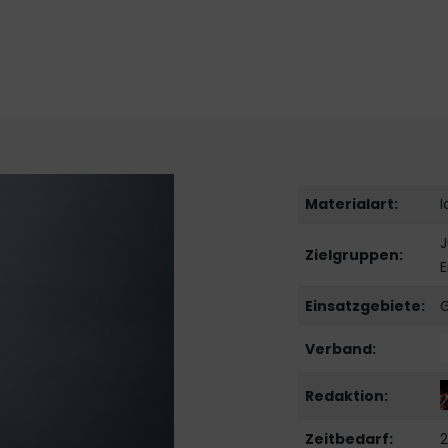
Materialart:
J
Zielgruppen:
Einsatzgebiete:
G
Verband:
Redaktion:
Zeitbedarf:
2