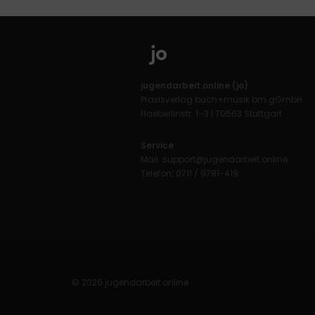
jugendarbeit.online (jo)
Praxisverlag buch+musik bm gGmbH
Haeberlinstr. 1–3 | 70563 Stuttgart
Service
Mail:
support@jugendarbeit.online
Telefon: 0711 / 9781-419
© 2026 jugendarbeit.online