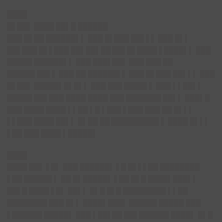
████
█▌██▌ ████ ██▌█ ██████
███ █▌██ ██████▌▌ ███ █▌███ ██▌▌▌ ███ █▌▌
██▌███ █▌▌███ ██▌██▌██ ██▌█▌████ ▌████▌▌ ███
█████ ██████▌▌ ███ ███▌██▌ ███ ███ ██
█████▌██▌▌ ███ ██ ██████▌▌ ███ █▌███ ██▌▌▌ ███
█▌██▌ █████▌█▌█▌▌ ███ ███ ████▌▌ ███ ▌▌██▌▌
█████ ██▌███ ████ ████ ███ ███████ ██▌▌ ███▌█
███ ████ ████ ▌▌██ ▌█ ▌███ ▌███ ███ ██ █▌▌▌
▌▌███ ████ ██▌▌ █▌██ ██ █████████▌▌ ████ █▌▌▌
▌██ ███ ████ ▌█████▌
████
████ ██▌ ▌█▌ ███ ██████▌ ▌█ █▌▌▌██ ████████
▌██ █████▌▌ ██ █▌█████▌ ▌██ █▌█ ████▌███▌▌
██▌█ ████ ▌█▌ ██▌▌ █▌█ █▌█ ████████▌▌▌██
████████ ███ █▌▌ ████▌███▌ █████▌█████ ███
▌██████ █████▌ ███ ▌██▌██ ██▌██████ ████▌ █▌█