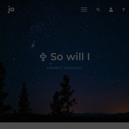
toggle
navigation
So will I
EINHEIT | ANDACHT