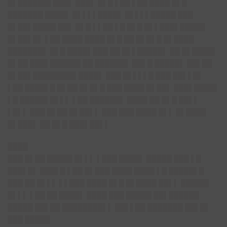
█▌██████▌███▌ ███▌ █▌█ ▌██ ▌██ ████ █▌█
███████ ████▌ █▌▌▌▌████▌ █▌▌▌▌█████ ███
█▌██▌████▌██▌ █▌█ ▌▌██ ▌█ █▌█ █▌▌███▌█████
█▌██▌█▌ ▌██ ████ ████ █▌█ ██ █▌█▌█ █▌████
███████▌ █▌█ ████▌███ ██ █▌▌█████▌ ██ █▌████▌
█▌██ ███▌██████ ██ ██████▌ ██▌█ █████▌ ██▌██
█▌██▌████████▌████▌ ███ █▌▌▌▌█ ███ ██▌▌█▌
▌██ ████▌█ █▌██ █▌█▌█ ███ ████ █▌██▌ ███▌████▌
▌█ █████▌█▌▌▌ ▌██ ██████▌ ████ ██ █▌█ ██▌▌
▌█▌▌ ███ █▌██ █▌██▌▌ ███ ███ ████ █▌▌ █▌████
█▌███▌ ██ █▌█ ███▌██▌▌
████
███ █▌██ █████ █▌▌▌ ▌███ ████▌ █████ ███ ▌█
███▌█▌ ███▌█ ▌██ █▌███ ████ ████ ▌█ █████▌█
███ ██ █▌▌▌ ▌▌███ ████ █▌█ █▌████ ██▌▌ █████▌
█▌▌▌ ▌██ ██ ████▌ ████ ███ █████ ██▌██████
█████ ██▌██ ████████▌▌ ██▌▌██ ███████ ██▌█▌
███ █████