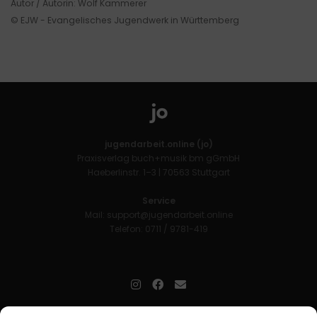
Autor / Autorin: Wolf Kammerer
© EJW - Evangelisches Jugendwerk in Württemberg
jugendarbeit.online (jo)
Praxisverlag buch+musik bm gGmbH
Haeberlinstr. 1–3 | 70563 Stuttgart
Service
Mail:
support@jugendarbeit.online
Telefon: 0711 / 9781-419
jugendarbeit.online
- kurz jo - ist der Online-Materialpool für