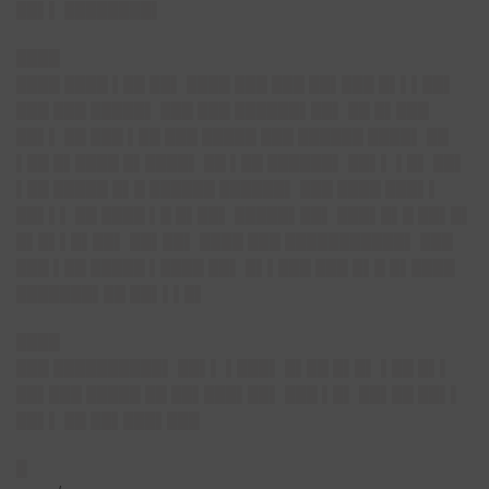
██▌▌ ████████▌
████
████ ████ ▌██ ██▌ ████ ███ ███ ██▌███ █▌▌▌██▌
███ ███ █████▌ ███ ███ ██████▌██▌ ██ █▌███
██▌▌ ██ ███ ▌██ ███ █████ ███ ██████ ████▌ ██
▌██ █▌████ █▌████▌ ██ ▌██ ██████▌ ██▌▌ ▌█▌ ██▌
▌██ █████ █▌█ ██████ ██████▌ ███ ████ ███▌▌
██▌▌▌ ██ ████ ▌█ █▌██▌ █████▌██▌ ███▌█▌█ ██▌█▌
█▌█▌▌█▌██▌ ██▌██▌ ████ ███ ███████████▌ ███
███ ▌██ █████ ▌████ ██▌ █▌▌███ ███ █▌█ █▌████
███████▌██ ██▌▌▌█▌
████
███ ██████████▌ ██▌▌ ▌███▌ █▌██ █▌█▌ ▌██ █▌▌
██▌███ █████ ██ ██▌███▌██▌ ███ ▌█▌ ██▌██ ██▌▌
██▌▌ ██ ██▌███▌███
█