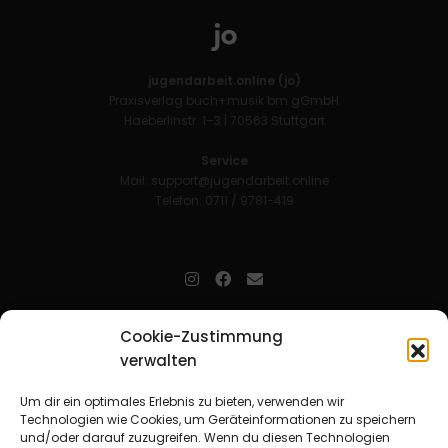
jugendarbeit.online (jo)
Praxisverlag buch+musik bm gGmbH
Haeberlinstr. 1–3 | 70563 Stuttgart
Service
Mail:
support@jugendarbeit.online
Telefon: 0711 / 9781-419
jugendarbeit.online
- kurz jo - ist der Online-Materialpool für
Cookie-Zustimmung
Mitarbeitende in der christlichen Kinder-, Jugend- und jungen
verwalten
Erwachsenenarbeit. Auf
jo
findet man unkompliziert und schnell
zahlreiche praxiserprobte Materialien und gewinnt so Zeit für
Beziehungsarbeit.
Um dir ein optimales Erlebnis zu bieten, verwenden wir
Technologien wie Cookies, um Geräteinformationen zu speichern
und/oder darauf zuzugreifen. Wenn du diesen Technologien
Beteiligte Verbände