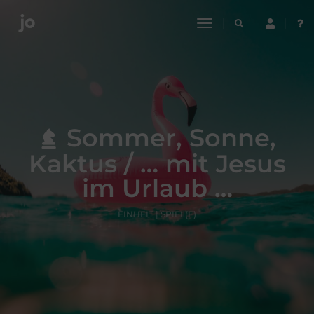
toggle
navigation
Sommer, Sonne,
Kaktus / … mit Jesus
im Urlaub …
EINHEIT | SPIEL(E)