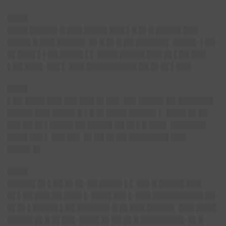
████
████ █████▌█ ███ ████▌███ ▌█ █▌█ █████ ███
████▌█ ███ █████▌ █▌█ █▌█ ██ ██████▌ ████▌ ▌██
█▌███▌▌▌██ ████▌▌▌ ████ █████ ███ █▌▌██ ███
▌██ ███▌ ██▌▌ ███ ██████████ ██ █▌█▌▌███
████
▌██ ████ ███ ██▌███ █▌██▌ ██▌█████ ██ ███████
█████ ███ ████▌█ ▌█ █▌████ █████▌▌ ████ █▌██
██▌██ █▌▌████▌██ █████ ██ █▌▌█ ███▌ ███████
████ ██▌▌ ██▌██▌ █▌██ █▌██ ████████ ███
████▌█▌
████
█████▌█▌▌██ █▌█▌ ██ ████▌▌▌ ██▌█ █████ ███
█▌▌██ ███ ██ ███▌▌ ████ ██▌▌ ███ ██████████ ██
█▌█▌▌█████ ▌██ ██████▌█ █▌███ █████▌ ███ ████
█████ █▌█ █▌██▌ ████ █▌██ █▌█ ████████▌ █▌█