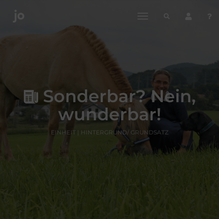
toggle
navigation
Sonderbar? Nein,
wunderbar!
EINHEIT | HINTERGRUND/ GRUNDSATZ