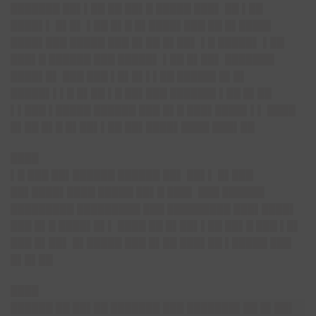
███████ ██▌▌██ ██
██▌█
█████ ███▌ ██ ▌██
████▌▌ █▌█▌ ▌██ █▌█ █▌████▌███ ██ █▌████▌
████▌███ █████ ███ █▌██ █▌██▌ ▌█ █████▌ ▌██
███▌█ ██████ ███ █████▌ ▌██ █▌██▌ ███████
████▌█▌ ███ ███ ▌█▌█▌▌▌██ █████▌█▌█▌
█████▌▌▌█ █▌██ ▌█ ██▌███ ██████▌▌██ █▌██
▌▌███ ▌█████ ██████ ███ █▌█ ███▌████▌▌▌ ████
█▌██ █▌█ █▌██▌▌██ ██▌████▌████ ███▌██
████
▌█ ███ ██▌██████ ██████ ██▌ ██▌▌ █▌███
██▌████▌████ █████ ██▌█ ███▌ ███ ██████
█████████ █████████ ███ █████████ ███▌████▌
███ █▌█ ████▌█▌▌ ████ ██ █▌██▌▌██ ██▌█ ███ ▌█▌
███ █▌██▌ █▌█████ ███ █▌██ ███▌██ ▌█████ ███
█▌█▌██
████
██████ ██ ██▌██ ███████ ███ ███████▌██ █▌██▌