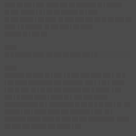
███▌██ ██▌▌██▌ ████ ██▌██ ██████▌█▌▌█████
█▌██▌ ████▌▌█ ▌██ ██ █████▌█▌▌███
█▌██▌████▌▌██ ███▌ █▌███ ███ ██▌██ █▌██ ███ ██
███▌ ▌█ █████▌ █▌██▌███ ▌██ ████
█████▌█▌▌██▌██
████
█▌█ █████▌███▌ ██ ██▌██ ███▌██▌▌█
████
██████▌██ ███▌█▌▌██▌
▌█ ██▌███ ███▌██▌▌ █▌█
▌██ ████ ████████ ██▌██████▌ ██▌▌ ▌█▌▌ ████
▌██ █▌██▌ █▌▌█▌██ ██▌██████ ██▌█ ████▌ ▌██
██▌▌█ ████ ████ ▌████ █▌▌ ██▌███ ████▌
███████████ █▌▌ ████████ █▌██ █▌█ █▌██▌▌█▌ ██
█████ ▌██ ▌████ ████ ██▌██████▌▌██▌ █▌▌
███████ ████▌████ █▌███ ██ ██▌████████▌ ████
██ ███ ██▌█████ ██▌████▌▌██