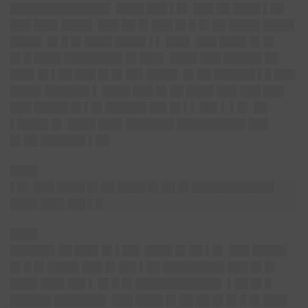
██████████████▌ ████ ███ ▌█▌ ███ ██ ████ ▌██
███ ███▌████▌ ███ ██ █▌███ █▌█ █▌██ ████▌████▌
████▌ █▌█ █▌████ ████▌▌▌ ███▌ ███ ████ █▌█▌
█▌█ ████ ████████▌█▌███▌ ████ ███ █████▌██
███▌█▌▌██ ███ █▌█▌██▌████▌ █▌██ ██████ ▌█ ███
████▌██████▌▌ ████ ███ █▌██ ████ ███ ███ ███
███ █████ █▌▌█▌██████ ██▌█▌▌▌ ██▌▌ ▌█▌ ██
▌████▌█▌ ████ ███▌███████ ██████████ ███
█▌██ ██████▌▌██
████
▌█▌ ███ ████ █▌██ ████ █▌██ █▌████████████
████ ███▌██▌▌█
████
██████▌██ ███▌█▌▌██▌
████ █▌██ ▌█▌ ███ █████
█▌█ █▌████▌███ █▌██▌▌██ █████████ ███ █▌█▌
████ ███▌██▌▌ █▌█ █▌████████████▌ ▌██ █▌█
██████ ███████▌ ███ ████ █▌██ ██ █▌█▌█ █▌███▌