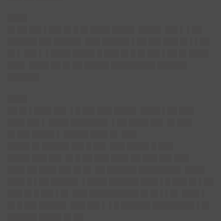
████
█▌██ ██▌▌██▌█▌█ █▌████ ████▌ ████▌ ██▌▌ ▌██
██████ ██▌█████▌ ███ █████▌▌██ ██▌███ █▌▌▌██
█▌▌ ██▌▌ ▌████ ████▌█ ███ █▌█ █▌██▌▌██ █▌████
███▌ ████ ██ █▌██ █████ █████████ ██████
██████▌
████
██ █▌▌███▌██▌ ▌█ ██▌███ ████▌ ████ ▌██ ███
███▌██▌▌ ████ ███████▌ ▌██ ████ ██▌ █▌███
█▌██▌████▌▌ █████ ███▌█▌ ███
████▌█▌█████▌██▌█ ██▌ ███ ████▌█ ███
████▌███ ██▌ █▌█ ██ ███ ███▌██ ███ ██▌███
███▌██ ███▌██▌█▌█▌ ██ ██████ ████████▌ ████
███▌█ ▌██ █████▌ ▌████ ██████ ███▌▌█ ███ █▌▌██
███ █▌█ ██▌▌█▌ ███ ██████████ █▌█▌▌▌█▌ ███▌▌
█▌█ ██▌█████▌ ███ ██▌▌ ▌█ ██████ ████████▌▌█▌
██████ ████▌█▌██