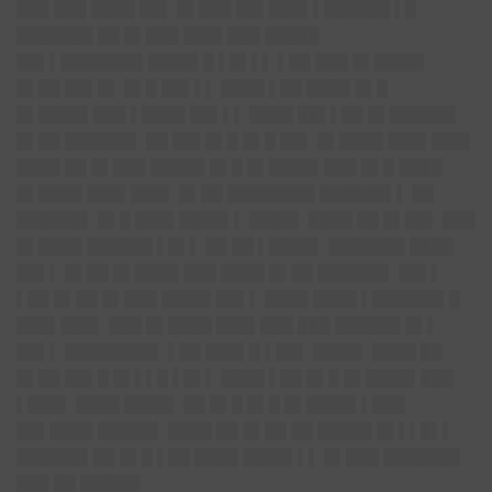
███ ███ ████ ██▌ █▌███ ██▌███▌▌██████ ▌█
███████ ██ █▌███ ███▌███ █████
██▌▌███████▌████▌█ ▌█▌▌▌ ▌██ ███ █▌████▌
█▌██ ██▌█▌ █▌█ ██▌▌▌ ████ ▌██ ████ █▌█
█▌████▌███ ▌████ ██▌▌▌ ████ ██▌▌██ █▌██████
█▌██ ██████▌ ██ ██▌█▌█ █▌█ ██▌ █▌████ ███▌███▌
████ ██ █▌███ █████ █▌█ █▌████▌███ █▌█ ████
█▌████ ███▌███▌ █▌██ ████████ ██████▌▌ ██
██████▌ █▌█ ███▌████▌▌ ████▌ ████ ██ █▌██▌ ███
█▌████ ██████ ▌█▌▌ ██ ██ ▌████▌ ███████ ████
██▌▌ █▌██ █▌████ ███ ████ █▌██ ██████▌ ██▌▌
▌██ █▌██ █▌███ ████▌██▌▌ ████ ████ ▌██████▌█
███▌███▌ ███ █▌████ ███▌███ ███ ██████ █▌▌
██▌▌ ████████▌ ▌██ ███▌█ ▌██▌ ████▌ ████ ██
█▌██ ██▌█ █▌▌▌█ ▌█▌▌ ████ ▌██ █▌█ █▌████▌███
▌███▌ ████ ████▌ ██ █▌█ █▌█ █▌████▌▌███
██▌████ █████▌ ████ ██ █▌██ ██ █████ █▌▌▌█▌▌
██████▌██ █▌█ ▌██ ████ ████▌▌▌ █▌███ ███████
███ ██ █████▌