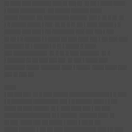
█▌███▌███ ██████▌███ █▌██▌█▌ █▌██ ▌████ ████
▌████ ████████▌ ██ █████ ██████ ████
████▌█████▌██ ████████▌█████▌ ██▌▌ █▌█ █▌ █▌
▌█ █████ ████▌▌██▌ █▌█▌█ █▌██ ▌███▌█████ ▌█
█████▌███ ███ ▌██ ███████▌███ ██▌██▌▌██▌
█▌██ ▌█ █████▌▌▌████ ██ ███ ███▌██▌▌██ ███ ███
██████▌█▌▌█████ ▌█ █▌▌████▌█ ████
██▌███████████▌ █▌█ █▌█ ███ ██████▌ █▌█
▌██████ █▌██ ███ ██▌██▌ █▌██▌▌████ ███
███████ ████▌██████▌███▌▌████▌ ████ ████ ███
██▌█▌██▌██
████
▌██ ██▌██▌ █▌█ ███ █████ █████████████▌▌█ ███
▌█ ███████ ████████▌██▌▌█ █████▌███▌▌▌██
████ █▌███ █████▌█▌▌ ███ ███▌██▌▌██ ███
███████████████▌█▌▌█████▌ ██████ ███▌█▌
█▌██▌ ████ ██▌██ ████▌▌███▌▌██ █▌██
████▌█████▌▌██ ██ ███ ███████████ ███ ▌█ ███