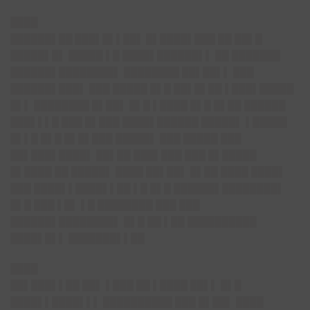
████
██████▌██ ███▌█▌▌██▌
█▌████▌███ ██ ██▌█
█████▌█▌ █████ ▌█ ████▌██████▌▌ ██ ███████
██████▌████████▌ ████████ ██▌██▌▌ ███
██████▌███▌ ███ █████ █▌█ ██▌█▌██ ▌███▌█████
█▌▌ ████████ █▌██▌ █▌█ ▌████ █▌█ █▌██ ██████
███▌▌▌█ ███ █▌███ ████▌██████ █████▌ ▌█████
█▌▌█ █▌█ █▌█▌███ █████▌ ███ █████ ███
██▌███▌████▌ ██▌██ ███▌███ ███ █▌█████
█▌████ ██ █████▌ ████ ██▌██▌ █▌██ ████ ████▌
███ ████▌▌████▌▌██ ▌█ █▌█ ██████▌████████▌
█▌█ ███ ▌█▌ ▌█ ████████ ███ ███
██████▌████████▌ █▌█ ██ ▌██ ██████████
████▌█▌▌ ███████▌▌██
████
██▌███▌▌██ ██▌ ▌███ ██ ▌████ ██▌▌ █▌█
████▌▌████▌▌▌ ██████████ ███ █▌██▌ ████