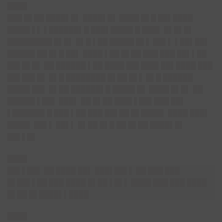
████
███ █▌██ ████▌█▌ ████▌█▌ ████ █▌█ ██▌████
████▌▌▌ ▌██████▌█ ███▌████▌█ ███▌ █▌█▌█▌
█████████ █▌█▌ █▌█ ▌██ █████ █▌▌ ██▌▌ ▌██▌██▌
█████▌██ █▌█ ██▌ ████ ▌██ █▌██ ███ ███ ██▌▌██
██▌█▌█▌ ██ ██████ ▌██ ████ ██▌███▌██▌████ ███
██▌██▌█▌ █▌█ ████████ █▌██ █▌▌ █▌█ ██████
████▌██▌ █▌██ ██████▌█ ████▌█▌ ████ █▌█▌ ██
█████▌▌██▌ ███▌ ██ █▌██ ███▌▌██▌███ ██▌
▌██████▌█ ███ ▌██ ███ ██▌██ █▌████▌ ████ ███▌
████▌ ██▌▌ ██▌▌ █▌██ █▌█ ██ █▌██ ████▌█▌
██▌▌█▌
████
██▌▌██▌ ██ ████ ██▌ ███▌██▌▌ ██ ███ ███
█▌██▌▌██ ███ ████ █▌██ ▌█▌▌ ████ ███ ███ ████
█▌██ █▌████▌▌████
████