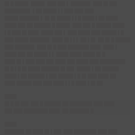
█▌█ ████▌ ████▌ ███ ██▌▌ ██████▌ ███ █▌██▌
████████▌ ▌██ ████▌▌▌███ ███ ███
████▌██████▌▌ █▌█▌████▌▌▌█ ████ ▌██ ████
████ ██▌██ █████▌█ ████▌ ███ ██▌█ █████ ████
▌█ ███ █▌███▌ ████ ██▌▌ ███ ████ ███ █████ ▌█
███ ████▌██████▌ ███▌█▌▌▌▌ ██ ▌█▌ ██ █▌█ █████
███ ██████▌ ███ █▌█ ███ ███████ ███▌ ███▌▌
████ ██▌██ ████▌▌▌ ████ ████ ████ █▌█
███▌█▌▌███ ███ ██▌███▌██▌████ ███ ████████▌
█▌█ ▌█ █▌████ ██████ █▌██▌ ████▌▌██ █████▌
████ ▌██ █████▌▌██▌█████ ▌█ █▌███ ███▌██
███▌█████ ███ ███ ███▌▌▌█ ███▌▌█▌██
████
█▌█ █▌██▌ ██▌█ █████▌██ ███████▌███ ███▌
██▌███ ████████ ███▌ ██ ██████▌█
████
██████▌██ ███▌█▌▌██▌
███ ███████▌███ ███