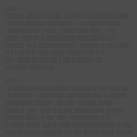
████
██████▌██ ███▌█▌▌██▌
█████ █▌█ ████████ ████
▌██ █▌█ ██████▌████████▌ ▌█ ███████ █████
▌███ ███▌██▌▌████▌▌ ████████▌███▌▌ ▌██
████▌▌█ █▌██ █▌██ ███████ ███ ▌███▌█ ██▌▌
██████▌ █▌█ █████ ██████▌▌ ████ ██ █▌██ ▌▌██▌▌
█▌█ ▌██ █▌█▌ ███ █████ ████▌█ ▌██ █▌█
██▌▌████▌██ ███ ██▌▌ ██▌█ █████ ▌██
███████▌█████▌██
████
▌█ ███ ██▌██████ ██████ █████ █▌█ ███▌██▌▌██
▌█ ███████ ▌█ ███████ ████████▌██▌▌█ ██████
█████████ ███ ██▌▌ ██ ███ ▌██ ███▌█████
████▌█▌ ▌██ ▌███▌█ █▌█▌█ ██████▌███ ██████
███ ███ ████▌█▌██▌ ███ ▌████ █████ █▌█
█▌████▌████▌ ███ █▌████ ███████████ ██▌█▌███
████ █▌██ ███ ██████▌ ██▌██▌ █▌█ █▌████▌███ ██