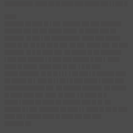
█████████▌ ████ ██ █▌████ ███ █████ ██▌▌▌██▌█
████
██████▌██ ███▌█▌▌██▌
██████ ██▌███ ███████
██████ ██▌██ ██▌████▌████▌ █▌████▌███ ██
██████▌ █▌██▌▌██ █████████▌ ████ ███ █████
████ █▌█▌ █▌█ █▌██ █▌██▌ ██ ██▌ ████▌██▌ ██ ███
██████▌ █▌█ █▌███▌██▌ ██ █████ █▌██ ███████
▌███ ███ █████▌▌█ ███ ███ █████▌█ ██▌▌ ████
████ █▌████▌ ████ ███ █▌██▌ ▌█ █▌███
████▌██████▌ █▌█▌█▌▌▌▌ ▌██ ███ ▌█ ██████ ███▌
██ █████ █▌▌ ███ █▌▌▌██ ▌█ ███ ████▌▌████ ███
█████████████▌██▌ ██ ██████ ██████▌ ██ █████
█▌████ ███▌██▌ ███▌ █▌███▌ ▌█ ████ █▌█
████▌▌████ ██ ████ ██ ██████ ███ █▌█▌ ██
█████▌█ ▌██▌ ██████▌██ ███▌▌▌ ████ █▌██ █▌███
███▌██ ▌█████ ████ █▌████ ██▌██▌███
██████▌██