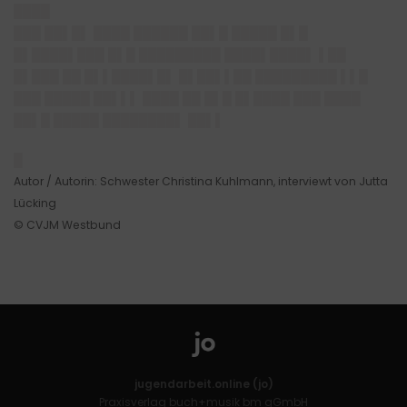
████
███ ██▌█▌ ████ ██████ ██▌█ █████ █▌█
█▌████▌███ █▌█ █████████ ████▌████▌ ▌██
█▌███ ██ █▌▌████▌█▌
█▌██▌▌██
█████████ ▌▌█
███ █████ ██▌▌▌ ████ ██ █▌█ █▌████ ███ ████
██▌█ █████ ████████▌ ██▌▌
█
Autor / Autorin: Schwester Christina Kuhlmann, interviewt von Jutta
Lücking
© CVJM Westbund
jugendarbeit.online (jo)
Praxisverlag buch+musik bm gGmbH