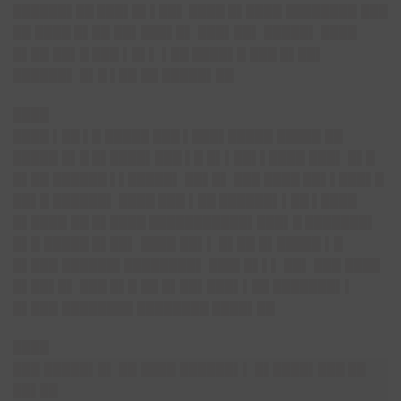
██████▌██ ███▌█▌▌██▌
████ █▌████ ████████ ███
██ ████ █▌██ ██▌███▌█▌ ███▌██▌ █████▌ ████
█▌██ ██▌█ ███ ▌█▌▌ ▌██ ████▌█ ███ █▌██▌
██████▌ █▌█ ▌██ ██ █████▌██
████
████ ▌██ ▌█ █████ ███ ▌███▌█████ █████ ██
█████ █▌█ █▌████▌███ ▌█ █▌▌██▌▌████ ███▌ █▌█
█▌██ ██████ ▌▌█████▌ ██▌█▌ ███ ████ ██▌▌███▌█
██▌█ ██████▌ ████ ███ ▌██ ██████▌▌██ ▌████
█▌████ ██ █▌████ ███████████▌███▌█ ███████▌
█▌█ █████ █▌██▌ ████ ██▌▌ █▌██ █▌█████ ▌█
█▌███ ██████▌████████▌ ███▌█▌▌▌ ██▌ ███ ████
█▌██▌█▌ ███ █▌█ ██ █▌██▌███▌▌██ ███████▌▌
█▌███ ████████ ████████ ████▌██
████
███ █████▌█▌ ██ ████ ██████▌▌ █▌████▌███ ██
██▌██