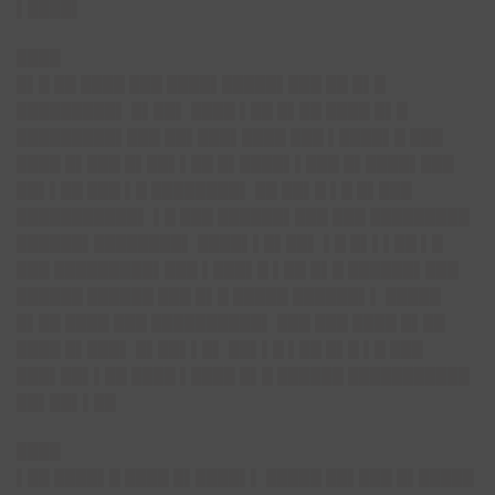
▌████▌
████
█▌█ ██ ████ ███ ████▌█████▌███ ██ █▌█
█████████▌ █▌██▌ ████ ▌██ █▌██ ████ █▌█
█████████▌███ ██▌███▌████ ███ ▌████▌█ ███
████ █▌███ █▌██▌▌██ █▌████▌▌███ █▌████▌███
██▌▌██ ███ ▌█ ████████▌ ██ ██▌█ ▌█ █▌███
███████████▌ ▌█ ███ ██████▌███ ███ █████████
██████▌████████▌ ████▌▌█▌██▌ ▌█ █▌▌▌██ ▌█
███ █████████▌███ ▌███▌█ ▌██ █▌█ ██████▌███
██████ ██████ ███ █▌█ █████ ██████▌▌ █████
█▌██ ████ ███ ██████████▌ ███ ███ ████ █▌██
████ █▌███▌ █▌██▌▌█▌ ██▌▌█ ▌██ █▌█ ▌█ ███
███▌██▌▌██ ████ ▌████ █▌█ ██████ ███████████
██▌██▌▌██
████
▌██ ████▌█ ████ █▌████▌▌ █████ ██▌███ █▌█████