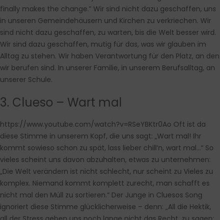
finally makes the change.” Wir sind nicht dazu geschaffen, uns
in unseren Gemeindehäusern und Kirchen zu verkriechen. Wir
sind nicht dazu geschaffen, zu warten, bis die Welt besser wird.
Wir sind dazu geschaffen, mutig für das, was wir glauben im
Alltag zu stehen. Wir haben Verantwortung für den Platz, an den
wir berufen sind. In unserer Familie, in unserem Berufsalltag, an
unserer Schule.
3. Clueso – Wart mal
https://www.youtube.com/watch?v=RSeYBKtr0Ao
Oft ist da
diese Stimme in unserem Kopf, die uns sagt: „Wart mal! Ihr
kommt sowieso schon zu spät, lass lieber chill‘n, wart mal…“ So
vieles scheint uns davon abzuhalten, etwas zu unternehmen:
„Die Welt verändern ist nicht schlecht, nur scheint zu Vieles zu
komplex. Niemand kommt komplett zurecht, man schafft es
nicht mal den Müll zu sortieren.“ Der Junge in Cluesos Song
ignoriert diese Stimme glücklicherweise – denn: „All die Hektik,
all der Stress geben uns noch lange nicht das Recht, zu sagen: