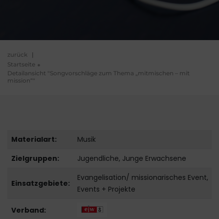
zurück
|
Startseite
Detailansicht "Songvorschläge zum Thema „mitmischen – mit
mission“"
Materialart:
Musik
Zielgruppen:
Jugendliche, Junge Erwachsene
Evangelisation/ missionarisches Event,
Einsatzgebiete:
Events + Projekte
Verband: