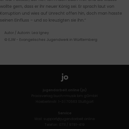
wollte gern, dass er ihr neuer König sei. Er sprach laut von
Korruption und wies auf Unrecht offen hin, doch man hasste
seinen Einfluss – und so kreuzigten sie ihn.“
Autor / Autorin: Lea Igney
© EJW - Evangelisches Jugendwerk in Württemberg
jugendarbeit.online (jo)
Praxisverlag buch+musik bm gGmbH
Haeberlinstr. 1–3 | 70563 Stuttgart
Service
Mail:
support@jugendarbeit.online
Telefon: 0711 / 9781-419