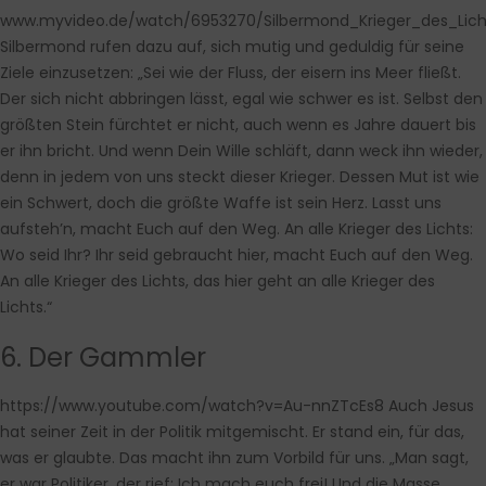
www.myvideo.de/watch/6953270/Silbermond_Krieger_des_Lich
Silbermond rufen dazu auf, sich mutig und geduldig für seine
Ziele einzusetzen: „Sei wie der Fluss, der eisern ins Meer fließt.
Der sich nicht abbringen lässt, egal wie schwer es ist. Selbst den
größten Stein fürchtet er nicht, auch wenn es Jahre dauert bis
er ihn bricht. Und wenn Dein Wille schläft, dann weck ihn wieder,
denn in jedem von uns steckt dieser Krieger. Dessen Mut ist wie
ein Schwert, doch die größte Waffe ist sein Herz. Lasst uns
aufsteh’n, macht Euch auf den Weg. An alle Krieger des Lichts:
Wo seid Ihr? Ihr seid gebraucht hier, macht Euch auf den Weg.
An alle Krieger des Lichts, das hier geht an alle Krieger des
Lichts.“
6. Der Gammler
https://www.youtube.com/watch?v=Au-nnZTcEs8
Auch Jesus
hat seiner Zeit in der Politik mitgemischt. Er stand ein, für das,
was er glaubte. Das macht ihn zum Vorbild für uns. „Man sagt,
er war Politiker, der rief: Ich mach euch frei! Und die Masse