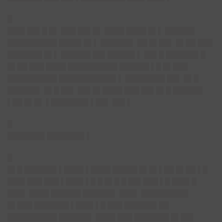
█
███▌██▌█ █▌
███ ██▌█▌ ████ ████ █▌▌ ██████
██████████ ████▌█▌▌ ██████▌ ██ █▌██▌ █▌██ ███
███████ █▌▌ ██████ ██▌█████▌▌ ██▌█ ██████▌█
█▌██ ███ ████ ██████████ ██████ ▌█ █▌███
██████████ ███████████▌▌ ████████ ██▌ █▌█
██████▌ █▌█ ██▌ ██▌█▌████ ███ ██▌█▌█ ██████
▌██ █▌█▌ ▌███████▌▌██▌ ██▌▌
█
███████▌███████▌▌
█
█▌█ ██████▌▌████ ▌████ █████ █▌█▌▌██ █▌██ ▌█
███▌███ ███ ▌███▌▌█ █ █▌█ █ ██▌███ ▌█ ███▌█
███▌ ████ ██████ ██████▌ ███▌ █████████▌
█▌███ ███████ ▌███▌▌█ ███ ██████▌██
██████████ ██████▌ ████ ███ ███████ █▌██▌