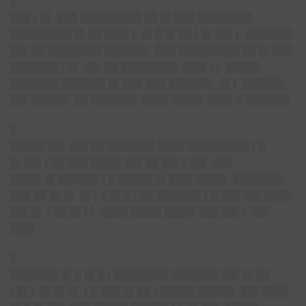
█
███ ▌█▌ ███ █████████ ██ █▌███ ████████
█████████ █▌██ ███▌▌ █▌█ █▌██ ▌█▌██▌▌ ███████
██▌██ ████████ ██████▌ ███ █████████ ██ █▌███
███████ ▌█▌ ██▌██ ████████▌███▌▌▌ █████
███████ ██████▌█▌███ ███ ██████▌ █▌▌ ██████
██▌█████▌ ██ ██████▌ ████ ████▌ ███▌█ ██████▌
█
█████ ██▌ ██▌██ ███████ ████ █████████ ▌█
█▌██▌▌██ ███ ████▌██▌██ ██▌▌██▌ ███
████▌█▌██████ ▌█ █████ █▌███▌████▌ ███████▌
███ ██ █▌█▌ █▌▌█ █▌█ ▌██ ██████▌▌█ ███ ██▌████
██▌█▌ ▌██ █▌▌▌ ████ ████▌████▌███ ██▌▌ ██▌
███▌
█
███████ █▌█ █▌█ ▌████████ ███████ ██▌█▌██
▌█▌▌ █▌█▌█▌ ▌█ ███ █▌██ ▌█████ █████▌ ██▌████