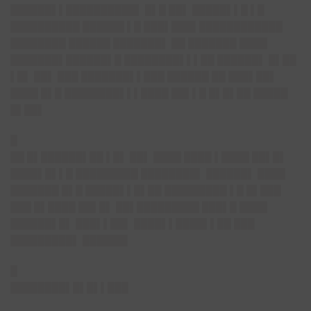
██████▌▌██████████▌ █▌█ ██▌ █████▌▌█ ▌█
██████████ ██████ ▌█ ███▌███▌████████████
████████ ██████ ███████▌ ██ ███████ ████
███████▌██████▌█ ████████▌▌▌██ ██████▌ █▌██
▌█▌ ██▌ ███ ███████▌▌███ ██████ ██ ███▌██▌
████ █▌█ ████████▌▌▌████ ██▌▌█ █▌█▌██ █████
█▌██▌
█
██ █▌██████▌██ ▌█▌ ██▌ ████ ████ ▌████ ██▌█▌
████▌█▌▌█ █████████ ████████▌ ██████▌ ████
███████ █▌█ █████▌▌█▌██ █████████ ▌█ █▌███
███ █▌████ ██▌█▌ ██▌█████████ ███▌█ ████
██████▌█▌ ███▌▌██▌ ████▌▌████▌▌██ ███
█████████▌ ██████▌
█
████████▌█▌█▌▌███