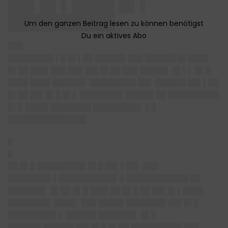
██▌█▌▌████ █▌▌
██████████
███
█████████ ▌█ █▌▌██ ██████ ███ ██████ █▌████
█▌██ ███▌███ ███ ██▌█▌██ ███ █████▌ █▌▌▌ █▌█
████ ████ ██████▌ █████████ ██▌ ██████ ██▌▌██
█▌██ ██▌█▌█ █▌▌ ████████▌█████▌██ ██████████
█▌█ ████▌████████ █████████▌ ▌█
███████████████▌
█
█
██ █▌█ █████████▌█▌█ ██▌▌██▌ ███
████████▌▌███████████▌█ ████████████ ██
███████▌ █▌██ █▌█ ███▌██ █▌█ ██ ██▌█▌▌████
████████▌████▌ ███ █████ ████████ ██▌█▌█
█████████▌▌ ██████ ███████▌ █▌█
██████▌██████ ██▌█▌█ █▌██ ██████████ ███