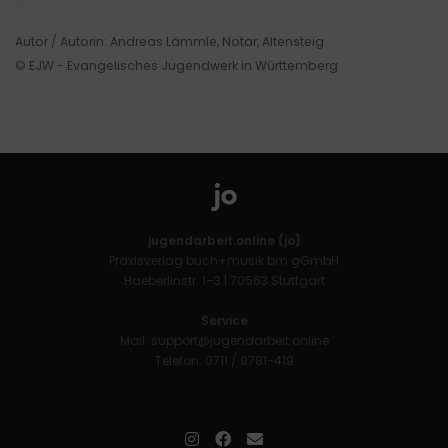
Autor / Autorin: Andreas Lämmle, Notar, Altensteig
© EJW - Evangelisches Jugendwerk in Württemberg
jugendarbeit.online (jo)
Praxisverlag buch+musik bm gGmbH
Haeberlinstr. 1–3 | 70563 Stuttgart
Service
Mail:
support@jugendarbeit.online
Telefon: 0711 / 9781-419