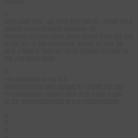
██████▌
█
████ ████ ███▌▌██▌█ ██▌███▌███ █▌▌ █████ ██▌█
██████ █████ ███████ ███████▌ ██
███████▌██▌███ █████ ████▌█████▌█ ██▌███ ███
█▌██▌ █▌▌ █▌███ ████████▌ █████▌█ ▌███▌ ██
█▌█▌ ▌████ █▌████ ██ ▌██ ██ ██████ ███ ███▌██
██▌ ▌██ ████▌████▌
█
▌██ ████████ █▌█ █▌█▌█
████████████▌███▌██████ █▌▌ █████ ███ ███
█▌█ ████████▌▌ ████▌▌███▌ █▌█▌█ ███▌█ ███
█▌██▌ ██████████████ █▌█ █▌█ ██████████▌
█
█
█
█