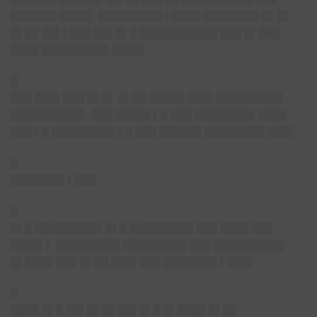
██████▌████▌ █████████ ▌████ ████████ █▌█▌
█▌██ ██▌▌███ ██▌█▌█ ███████████ ███ █▌███
████ █████████▌████▌
█
███ ███▌███ █▌█▌ █▌██ █████ ███▌█████████▌
██████████▌ ███ █████ ▌█ ███ ████████▌████
███ ▌█ █████████ ▌█ ███ ██████ ████████▌███▌
█
███████▌▌███
█
█▌█ █████████▌█▌█ █████████ ███ ████ ███
████▌▌ █████████ █████████ ███ ██████████
█▌████ ███ █▌██ ███▌███ ███████▌▌███▌
█
████ █▌█ ██▌█▌██ ██▌█▌█ █▌████ █▌██