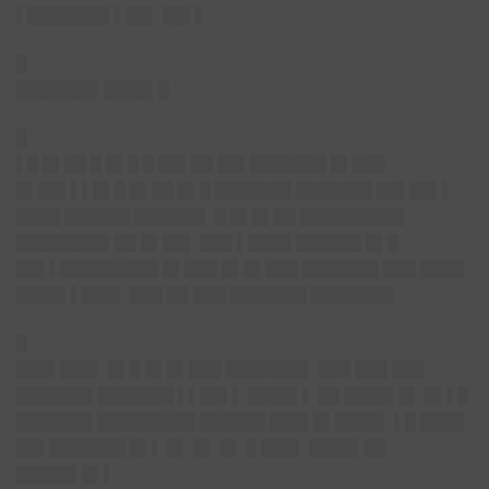
▌███████▌▌██▌ ██▌▌
█
███████▌████▌█
█
▌█ █▌██ █ █▌█ █ ██▌██ ██▌███████ █▌███
█▌██▌▌▌█▌█ █▌██ █▌█ ███████ ███████ ██▌██▌▌
████ ██████ ██████▌ █ █▌█▌██ █████████▌
████████▌██ █▌██▌ ███ ▌████ ██████ █▌█
██▌▌█████████ █▌███ █▌█▌███ ███████ ███ ████
████▌▌███▌ ███ ██ ███ ███████ ███████▌
█
███▌███▌
█▌█ █▌█▌███ ███████▌ ███ ███ ███
███████ ███████ ▌▌██▌▌ ████▌▌ ██ ████▌█▌ █▌▌█
███████ █████████ ██████ ███▌█▌████▌ ▌█ ████
██▌███████ █▌▌ █▌ █▌ █▌ █ ███▌ ████▌██
█████▌█▌▌