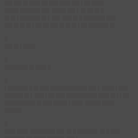
██▌██▌█▌███▌██ ███ ███▌██▌▌██ ████
████▌██████▌██▌ ████▌██▌▌ █▌██ █▌█
█▌█▌▌██████▌█▌▌ ██▌ ███ █▌█ ███████ ███
██▌█▌█▌█▌▌██ ██ ██▌█▌█▌█▌▌██ ██████▌█▌
█
██▌█▌▌████
█
███████▌█▌███▌█
█
▌██████▌█ █▌███ ████████████ ██▌▌ ████ ▌███
██████ █▌▌ ███ ▌██ ███ ██████████ ███▌█▌▌▌██
██████████ █▌███ ████▌▌███▌ █████ ████
█████▌
█
███▌███▌
████████ ██▌ █▌█ ██████▌ █▌█ ███