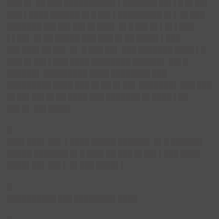
███ █▌ ██ ███ ██████████▌▌███████ ██▌▌█ █▌██▌
███ ▌████ ██████ █▌█ ██▌▌█████████ █▌▌ █▌███
███████ ██▌██▌██▌█▌███▌ █▌█ ██▌█▌▌█▌▌███
▌▌██▌ █▌██ █████ ███ ███ █▌██ ████▌▌███
██▌███▌██ ██▌ █▌ █ ███ ██▌ ███ ███████ ████ ▌█
███ █▌██▌▌███ ████ ████████ ██████▌ ██▌█
██████▌ █████████ ████ ████████ ███
█████████ ████ ███ █▌██ █▌██▌ ███████▌ ███ ███
█▌██▌██▌█▌██ ████ ███ ███████ █▌████ ▌██
██▌█▌ ██▌████▌
█
███▌███▌
██▌ ▌████ █████ ██████▌ █▌█ ██████▌
█████ ███████ █▌█ ███▌██ ███ █▌██▌▌███ ████
████▌██▌ ██▌▌ █▌███ ████▌▌
█
██████████ ███ ████████▌████