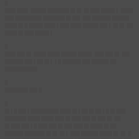
█
███▌███▌
█████ ███████ █▌█▌ █▌███ ████▌▌ ████
███ ████████▌███████ █▌██▌ ██▌██████ █████▌
████ █▌█ ████▌███▌▌███ ███▌█████ ██▌▌ █▌█▌ ██
████ █▌███ ████▌▌
█
███▌██▌█▌
████ ████ █████ ████▌ ███ ██▌█▌ ██▌
██████ ██▌▌██ █▌▌ ▌█ ██████ ██▌█████▌██
██████████▌
█
███████▌██▌█
█
█▌▌█ ██▌▌█████████ ███▌█▌▌██ █▌██ ▌█ █▌███
███████ ████ ████ ███ █▌███ ██▌█▌██▌█▌ ██
█▌███ ██▌▌█ ███ ██▌█▌██▌███ █▌████ █▌██
██████ ██████▌█▌█▌ █▌▌ ███ █████▌████ █▌ █▌ █