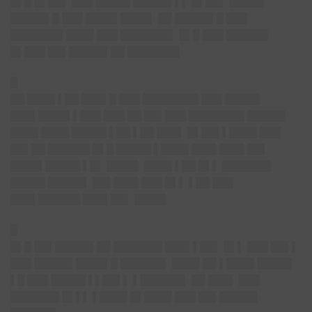
█▌█ █▌██▌ ███ █████ █████▌▌▌ █▌██▌ █████
█████▌█ ███ ████▌████▌ ██ █████▌█ ███
███████▌████ ███ ███████▌ █▌█ ███ ██████
█▌███ ██▌█████▌██ ███████▌
█
██ ████ ▌██ ███▌█ ███ ████████ ███ █████
███▌████▌▌███ ███ ██ ██▌███ ████████ █████▌
████ ████ █████ ▌██ ▌██ ███▌ █▌██▌▌████ ███
██▌██ ██████ █▌█ █████ ▌████ ███▌███▌██▌
████▌█████ ▌█▌ ████▌ ████ ▌██ █▌▌ ███████
█████ █████▌ ██▌███▌███ █▌▌ ▌██ ███
███▌██████ ███▌██▌ ████▌
█
█▌█ ██▌█████▌██ ███████ ███▌▌██▌ █▌▌ ███ ██▌▌
███ █████▌████▌█ ██████▌ ████ ██ ▌████ █████
▌█ ███ █████ ▌▌██▌▌ ▌██████▌ ██ ███▌ ███
███████ █▌▌▌ ▌████ █▌████ ███ ██▌█████▌