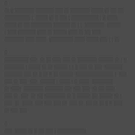
█
█▌█ ██████▌██████ ██▌█▌██████▌████ █▌██ ██
████████▌▌ ████ █▌█ ██▌▌█████████ ▌█ ███▌
████ █▌██ ███████ █████▌█▌▌▌ ██████▌ ████▌
▌███ ██████ ███ █▌████▌███ █▌██ ███
██████▌███ ███▌ ████████ ███▌████ ██▌▌▌█▌
█
████████ ██▌ █▌█▌███ ██▌█▌██████▌█████ █▌▌█
██████▌▌████ █▌█▌████▌▌▌█ ██▌█▌██▌ ██████
██████ ██▌█▌█ █▌█ █▌████▌ ████████████▌▌ ██▌
██▌█▌██▌ ██▌ █████ ▌███▌▌█ ███▌ ███████
█▌███▌ ██████▌██████ ██▌██▌██▌ █▌██ ███
██▌█▌ ██▌ █▌██ ███████ █▌█ ████▌██ ████▌█▌▌
██▌ █▌ ███▌ ██▌██▌██▌█▌ ██▌█▌ ██ █▌█▌█ █ ███
█▌██▌██▌
█
██▌ ████ █▌█ ██ ██▌▌█████████▌