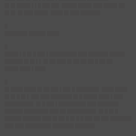
█▌█▌████▌▌▌█ ██▌██▌ █████ ████▌███ ████▌██
█▌█▌ █▌███ ████▌ ████ █▌███ ██████▌
█
███████▌█████▌████
█
████▌▌█ █▌█ ██▌▌█████████ ███ ██████▌█████
██████ █▌█▌▌▌ █▌██ ███ █▌██ ██ ██ █ ██ ██
████▌███▌▌███▌
█
█▌████ ████ █▌██ ██▌▌██▌█ ███████▌ ████ ████
█▌█▌█ █▌▌ ██▌███ ███████ █▌█ ████▌███▌▌███
█████████▌ █▌█ ██▌▌█████████ ███ ███████
██████ ████████ ███ ██ █████████▌ █▌█ █▌█
█████▌██████ ███ █▌██ █ █▌█ █ ██▌██ ██▌███████
███ ███ ████████▌███████ ██████▌