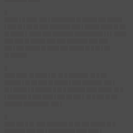
█
████▌▌█ ███▌ ██▌▌████████ █▌█████ ██▌█████
▌███ █▌▌██ █▌███ ███████ ███ ▌█████ ████ █▌██
█▌████▌▌ ████ ███ ███████ █████████▌▌▌▌ ████
███ ███ █▌█████ ███ ███ ███████ ███ ███
██▌▌██▌█████ █▌████ ██▌█████ █▌█ █▌▌██
█▌█████▌
█
███▌███▌ █▌████ ▌█▌ █▌█ ██████▌ █▌█ ██
█████▌▌█▌██ ███ █▌████▌▌███ ██████▌ ██▌▌
█▌▌████▌▌█ █████▌█ █▌█ ██████ ███▌████▌ █▌█
▌██████▌█ ███ ███▌▌██▌██ ██▌▌ █▌█ ██▌█▌██
██████ ████████▌ ██▌▌
█
███▌██▌█ █▌
███ ███████ █▌██ ██▌█████ █▌█
███████ ███ ██▌▌█████████ ███▌███▌▌