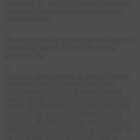
████████ █▌██▌ ████ ██ ███ ██████ ██████████
███ ███ ██▌███ ███████████▌▌▌██ ███ █████▌
████████ ██████▌
█
███▌███▌
█▌████ ▌█▌ █▌█ ██████▌ █▌█ ▌██████▌█
███ ███▌▌██▌██ ██▌▌ █▌█ ██▌█▌██ ██████
████████▌ ██▌▌
█
███▌██▌█▌
████ █▌████ ██▌█▌ ████ █▌▌ ██████
██████████ ████▌█▌▌ ██████▌ ██▌ █▌███
██▌▌█████████ █▌██▌ █▌█ █▌███ █▌▌ ██████▌
█▌████ ▌█████▌ ███ ███████ ███ ███ ██████ █▌▌
██████▌ █▌█ ███████████ █████████ ██████ ▌█
█▌███ ███▌▌██ █▌███ ███████████ ███ ████▌
█████▌ █▌▌ ██████ ██▌█████▌▌ ▌█ █▌█ ██████▌█
█████ █████▌██▌▌ ████████ ██▌ █▌█ ██████▌ █▌█
██▌ ██▌█▌████ ███ ██▌█▌█ ██████ ▌██ █▌█▌