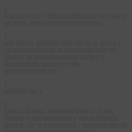
█
███▌██▌█ █▌
█▌▌ ███▌███ ██████████ ███ ██████
██▌█▌██▌ ██████ ████ ███████ ██████▌
█
███▌██▌█ █▌
████████ ████ ███ ██▌█▌ ████ █▌▌
▌█ ██████ ██▌█████▌██ ██████████ ████▌█▌▌
██████▌ ██ ████ ███████████ █████ █▌█
█████████ ██▌█████▌██▌▌███
█▌███▌████████▌██▌
█
███████▌██▌▌█
█
████▌▌█ █▌█ ██▌▌█████████ ████ █▌▌ █▌███
██████▌▌█ ███ ██████████ █▌███ ██████▌███
████▌█▌▌██▌ █▌█ ███████ ██▌▌█████████ ██▌███