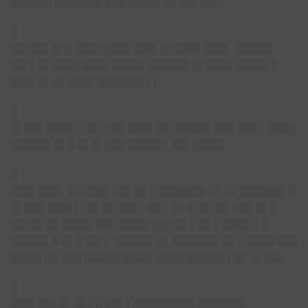
██████ ███████ ███ ████▌██ ██▌██▌
█
██▌██▌█▌█ ████ ███▌███▌█ ████▌███▌ █████▌
██▌▌█▌ ███▌███▌ ████▌ █████▌ █▌███▌ ████▌▌
███▌█▌ █▌███▌ ██████▌▌▌
█
█▌██▌
████▌███ ███ ███▌██ █████▌███ ███ ▌████
██████ █▌█ █▌█▌███ █████▌ ██▌████▌
█
███▌███▌
█▌████ ▌█▌ █▌█ ██████▌ █▌█ ▌██████▌█
█▌███ ███▌▌██▌██ ██▌▌ ██▌ █▌ █ █▌██▌███ █▌█
██▌█▌██ ████▌███ ████▌██ ██▌▌ █▌▌████▌▌█
█████▌█ █▌█ ██▌▌ █████▌█▌ ██████▌ █▌█ ████ ███
████▌██ ███ █████ ████▌████ █████▌▌█▌ █▌██▌
█
███▌██▌█▌
█▌▌█ ██▌▌█████████ ███████