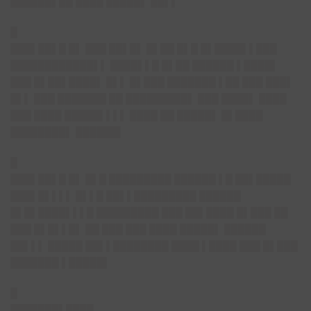
██████▌██ ████ █████▌ ██▌▌
█
███▌██▌█ █▌
███ ██▌█▌ █▌██ █▌█ █▌████▌▌███
████████████▌▌ ████▌▌█ █▌██ ██████ ▌████▌
███ █▌██▌████▌ █▌▌ █▌███ ███████ ▌██ ███ ███▌
█▌▌ ███ ███████ ██ █████████▌ ███ ████▌ ████
███ ████ █████▌▌▌▌ ████ ██ █████▌ █▌████
████████▌ ██████▌
█
███▌██▌█ █▌
█▌█ █████████ ██████ ▌█ ██▌█████
███▌█▌▌▌▌ █▌▌█ ██▌▌█████████ ██████
█▌█▌████▌▌▌█ █████████ ███ ██▌████ █▌███ ██
███ █▌█▌▌█▌ ██ ███ ███ ████ █████▌ ██████
██▌▌▌ █████ ██▌▌████████ ████ ▌████ ███ █▌███
███████ ▌█████▌
█
███████▌████